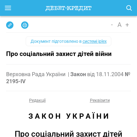
-
A
+
Документ підготовлено в
системі iplex
Про соціальний захист дітей війни
Верховна Рада України
|
Закон
від
18.11.2004
№
2195-IV
Редакції
Реквізити
З А К О Н   У К Р А Ї Н И
Про соціальний захист дітей