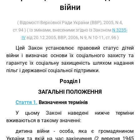
війни
( Відомості Верховної Ради України (ВВР), 2005, N 4,
ст.94 ) ( Із змінами, внесеними згідно із Законом
N 3235-
IV
від 20.12.2005, ВВР, 2006, N 9, N 10-11, ст.96 )
Цей Закон установлює правовий статус дітей
війни і визначає основи їх соціального захисту та
гарантує їх соціальну захищеність шляхом надання
пільг і державної соціальної підтримки.
Розділ I
ЗАГАЛЬНІ ПОЛОЖЕННЯ
Стаття 1.
Визначення термінів
У цьому Законі наведені нижче терміни
вживаються в такому значенні:
дитина війни - особа, яка є громадянином
України та якій на час закінчення (2 вересня 1945