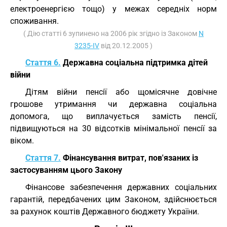
електроенергією тощо) у межах середніх норм
споживання.
( Дію статті 6 зупинено на 2006 рік згідно із Законом
N
3235-IV
від 20.12.2005 )
Стаття 6.
Державна соціальна підтримка дітей
війни
Дітям війни пенсії або щомісячне довічне
грошове утримання чи державна соціальна
допомога, що виплачується замість пенсії,
підвищуються на 30 відсотків мінімальної пенсії за
віком.
Стаття 7.
Фінансування витрат, пов'язаних із
застосуванням цього Закону
Фінансове забезпечення державних соціальних
гарантій, передбачених цим Законом, здійснюється
за рахунок коштів Державного бюджету України.