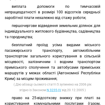
виплата допомоги по тимчасовій
непрацездатності в розмірі 100 відсотків середньої
заробітної плати незалежно від стажу роботи;
першочергове відведення земельних ділянок для
індивідуального житлового будівництва, садівництва
та городництва;
безплатний проїзд усіма видами міського
пасажирського транспорту, автомобільним
транспортом загального користування в сільській
місцевості, залізничним і водним транспортом
приміського сполучення та автобусами приміських
маршрутів у межах області (Автономної Республіки
Крим) за місцем проживання;
( Дію абзацу сьомого статті 5 зупинено на 2006 рік
згідно із Законом
N 3235-IV
від 20.12.2005 )
право на 25-відсоткову знижку при платі за
користування комунальними послугами (газом,