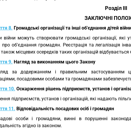
Розділ III
ЗАКЛЮЧНІ ПОЛО
ття 8.
Громадські організації та інші об'єднання дітей війн
и війни можуть створювати громадські організації, які
 про об'єднання громадян. Реєстрація та легалізація інва
а також місцевих осередків таких організацій відбувається
ття 9.
Нагляд за виконанням цього Закону
гляд за додержанням і правильним застосуванням ць
заціями, посадовими особами та громадянами забезпечуєт
ття 10.
Оскарження рішень підприємств, установ і організа
ення підприємств, установ і організацій, які надають пільг
ття 11.
Відповідальність посадових осіб і громадян
адові особи і громадяни, винні в порушенні законода
дальність згідно із законом.