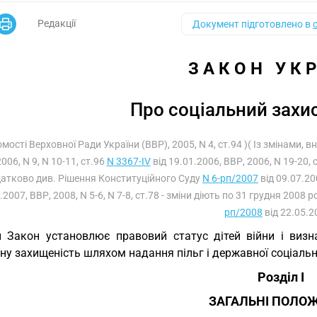
Редакції
Документ підготовлено в
З А К О Н   У К Р
Про соціальний захис
омості Верховної Ради України (ВВР), 2005, N 4, ст.94 )( Із змінами,
006, N 9, N 10-11, ст.96
N 3367-IV
від 19.01.2006, ВВР, 2006, N 19-20, 
атково див. Рішення Конституційного Суду
N 6-рп/2007
від 09.07.20
.2007, ВВР, 2008, N 5-6, N 7-8, ст.78 - зміни діють по 31 грудня 200
рп/2008
від 22.05.2
 Закон установлює правовий статус дітей війни і визна
ну захищеність шляхом надання пільг і державної соціальн
Розділ I
ЗАГАЛЬНІ ПОЛО