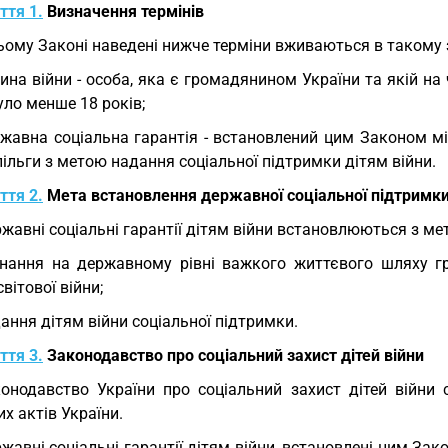
ття 1.
Визначення термінів
ьому Законі наведені нижче терміни вживаються в такому 
ина війни - особа, яка є громадянином України та якій на 
уло менше 18 років;
жавна соціальна гарантія - встановлений цим Законом мі
ільги з метою надання соціальної підтримки дітям війни.
ття 2.
Мета встановлення державної соціальної підтримки і
жавні соціальні гарантії дітям війни встановлюються з ме
нання на державному рівні важкого життєвого шляху гр
світової війни;
ання дітям війни соціальної підтримки.
ття 3.
Законодавство про соціальний захист дітей війни
онодавство України про соціальний захист дітей війни
х актів України.
жавні соціальні гарантії дітям війни, встановлені цим За