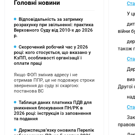
Головні новини
Ста
У ц
Відповідальність за затримку
дит
розрахунку при звільненні: практика
Верховного Суду від 2010-х до 2026
війни б
р.
дер
Скорочений робочий час у 2026
також п
році: кого стосується, що вказано у
КзПП, особливості організації і
Ста
оплати праці
Дер
Якщо ФОП змінив адресу і не
виз
отримав ППР, це не подовжує строки
звернення до суду зі скаргою:
Другої 
постанова ВС
над
Таблиця даних платника ПДВ для
Ста
уникнення блокування ПН/РК в
2026 році: інструкція із заповнення
Зак
та подання
правови
Держспецзв’язку оновила Перелік
Дер