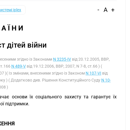
-
A
+
системі iplex
 А Ї Н И
т дітей війни
 внесеними згідно із Законами
N 3235-IV
від 20.12.2005, ВВР,
ст.166
N 489-V
від 19.12.2006, ВВР, 2007, N 7-8, ст.66 ) (
07 )( Із змінами, внесеними згідно із Законом
N 107-VI
від
8 року ) ( Додатково див. Рішення Конституційного Суду
N 10-
008 )
чає основи їх соціального захисту та гарантує їх
ої підтримки.
ЖЕННЯ