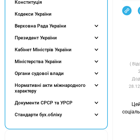
Конституція
Кодекси України
Верховна Рада України
Президент України
Кабінет Міністрів України
Міністерства України
( Від
2
Органи судової влади
Дод
Нормативні акти міжнародного
28.12
характеру
Документи СРСР та УРСР
Цей
соціаль
Cтандарти бух.обліку