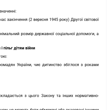
значенні:
час закінчення (2 вересня 1945 року) Другої світової
німальний розмір державної соціальної допомоги, а
 пільг дітям війни
тою:
омадян України, чиє дитинство збіглося з роками
 складається з цього Закону та інших нормативно-
коном, не можуть бути обмежені або скасовані іншими