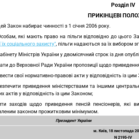
Розділ IV
ПРИКІНЦЕВІ ПОЛ
Цей Закон набирає чинності з 1 січня 2006 року.
Особам, які мають право на пільги відповідно до цього З
ї їх соціального захисту"
, пільги надаються за їх вибором зг
Кабінету Міністрів України у двомісячний строк із дня опуб
ати до Верховної Ради України пропозиції щодо приведення
вести свої нормативно-правові акти у відповідність із цим
езпечити приведення міністерствами та іншими централь
х актів у відповідність із цим Законом;
ти заходів щодо приведення пенсій пенсіонерів, які в
вленим законом прожитковим мінімумом.
Президент України
м. Київ, 18 листопада 2
N 2195-IV