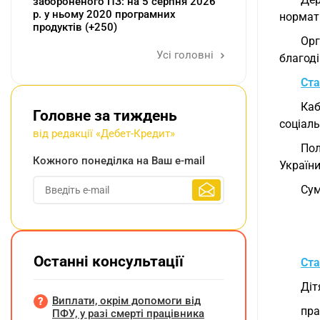
забороненого ПЗ: на 5 серпня 2026
р. у ньому 2020 програмних
нормат
продуктів (+250)
Орг
Усі головні
благоді
Ста
Каб
Головне за тиждень
соціаль
від редакції «Дебет-Кредит»
Пол
Кожного понеділка на Ваш e-mail
Україн
Сум
Останні консультації
Ста
Діт
Виплати, окрім допомоги від
пра
ПФУ, у разі смерті працівника