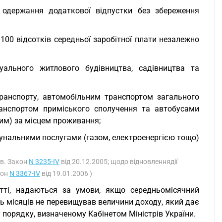
 одержання додаткової відпустки без збереження
100 відсотків середньої заробітної плати незалежно
уального житлового будівництва, садівництва та
ранспорту, автомобільним транспортом загального
ранспортом приміського сполучення та автобусами
им) за місцем проживання;
мунальними послугами (газом, електроенергією тощо)
ив. Закон
N 3235-IV
від 20.12.2005; щодо відновленнядії
кон
N 3367-IV
від 19.01.2006 )
тті, надаються за умови, якщо середньомісячний
ть місяців не перевищував величини доходу, який дає
у порядку, визначеному Кабінетом Міністрів України.