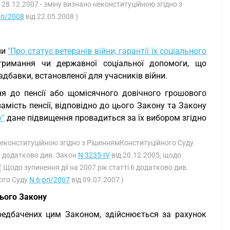
 28.12.2007 - зміну визнано неконституційною згідно з
рп/2008
від 22.05.2008 )
ни
"Про статус ветеранів війни, гарантії їх соціального
тримання чи державної соціальної допомоги, що
адбавки, встановленої для учасників війни.
я до пенсії або щомісячного довічного грошового
мість пенсії, відповідно до цього Закону та Закону
у"
дане підвищення провадиться за їх вибором згідно
 неконституційною згідно з РішеннямКонституційного Суду
 6 додатково див. Закон
N 3235-IV
від 20.12.2005; щодо
( Щодо зупинення дії на 2007 рік статті 6 додатково див.
ного Суду
N 6-рп/2007
від 09.07.2007 )
цього Закону
ередбачених цим Законом, здійснюється за рахунок