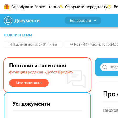
Спробувати безкоштовно
Оформити передплату
Ви
Документи
Всі розділи
ВАЖЛИВІ ТЕМИ
🔉Підсумки тижня. 27-31 липня
💔 НОВИЙ (!) перелік ТОТ з 24.06
Поставити запитання
фахівцям редакції «Дебет-Кредит»
Моє запитання
Про 
Усі документи
Верхов