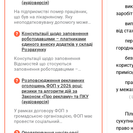
(аудіоверсія)
вик
На підприємстві помер працівник,
заробіт
що був на лікарняному. Яку
неоподатковувану допомогу може
вип
надати підприємство крім допомоги
від ста
від ПФУ? Кому і як виплатити
Консультації щодо заповнення
лікарняні, що прийшли на рахунок
роботодавцями – платниками
пер
підприємства, та розрахункові
єдиного внеску додатків у складі
городн
(компенсація за невикористані дні
Розрахунку
відпустки)?
без
Консультації щодо заповнення
Відомостей що стосуються
корист
заповнення роботодавцями –
примісь
платниками єдиного внеску
додатків Д1, Д2, Д3, Д5 та Д6 у складі
Розповсюдження рекламних
пра
Розрахунку ЮО та додатків ФІЗ-Д1,
оголошень ФОП у 2026 році:
у межа
ФІЗ-Д5 та ФІЗ-Д6 у складі Розрахунку
ризики та алгоритм дій за
ФОП/НПД, здійснює ПФУ
Законом «Про рекламу» та ПКУ
(
(аудіоверсія)
У рамках договору ФОП з
Піл
громадською організацією, ФОП має
сукупни
провести соціальний
(безкоштовний для фізосіб) захід.
право н
Реєстрацію на цей захід ФОП
Оподаткування нецільової