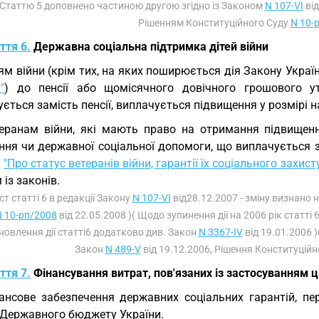
 Статтю 5 доповнено частиною другою згідно із Законом
N 107-VI
від
Рішенням Конституційного Суду
N 10-
ття 6.
Державна соціальна підтримка дітей війни
ям війни (крім тих, на яких поширюється дія Закону Украї
"
) до пенсії або щомісячного довічного грошового у
ється замість пенсії, виплачується підвищення у розмірі н
еранам війни, які мають право на отримання підвищенн
ня чи державної соціальної допомоги, що виплачується за
и
"Про статус ветеранів війни, гарантії їх соціального захист
 із законів.
кст статті 6 в редакції Закону
N 107-VI
від28.12.2007 - зміну визнано
 10-рп/2008
від 22.05.2008 )( Щодо зупинення дії на 2006 рік статті
новлення дії статті6 додатково див. Закон
N 3367-IV
від 19.01.2006 )
Закон
N 489-V
від 19.12.2006, Рішення Конституцій
ття 7.
Фінансування витрат, пов'язаних із застосуванням 
ансове забезпечення державних соціальних гарантій, п
 Державного бюджету України.