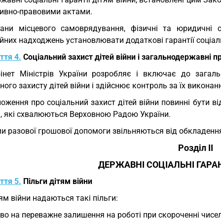
ивно-правовими актами.
ани місцевого самоврядування, фізичні та юридичні 
йних надходжень установлювати додаткові гарантії соціаль
ття 4.
Соціальний захист дітей війни і загальнодержавні 
інет Міністрів України розробляє і включає до загал
ного захисту дітей війни і здійснює контроль за їх виконан
оження про соціальний захист дітей війни повинні бути ві
и, які схвалюються Верховною Радою України.
и разової грошової допомоги звільняються від обкладення
Розділ II
ДЕРЖАВНІ СОЦІАЛЬНІ ГАРАН
ття 5.
Пільги дітям війни
ям війни надаються такі пільги:
во на переважне залишення на роботі при скороченні чисел