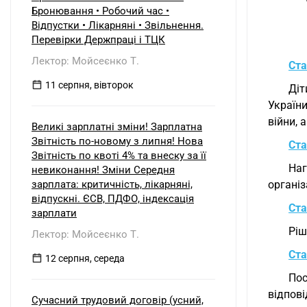
Бронювання • Робочий час •
Відпустки • Лікарняні • Звільнення.
Перевірки Держпраці і ТЦК
Лектор: Мойсеєнко Т.
Ста
11 серпня, вівторок
Діт
України
війни, 
Великі зарплатні зміни! Зарплатна
Звітність по-новому з липня! Нова
Ста
Звітність по квоті 4% та внеску за її
На
невиконання! Зміни Середня
зарплата: критичність, лікарняні,
органі
відпускні. ЄСВ, ПДФО, індексація
Ста
зарплати
Ріш
Лектор: Мойсеєнко Т.
Ста
12 серпня, середа
Пос
відпові
Сучасний трудовий договір (усний,