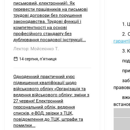
письмовий, електронний). Як
перевести працівників на письмові
трудові договори без порушення
законодавства. Трудові функції і
1. 
компетентності на основі
професійного стандарту без
2. 
дублювання посадової інструкції...
гаранті
Лектор: Мойсеєнко Т.
3. 
14 серпня, пʼятниця
под
при
Одноденний практичний курс
заб
підвищення кваліфікації щодо
правови
військового обліку «Організація та
ведення військового обліку: зміни з
вжи
27 червня! Електронний
встано
персональний облік, ведення
списків, е-ВОД, звірки з ТЦК,
повідомлення до ТЦК, штрафи та
помилки...