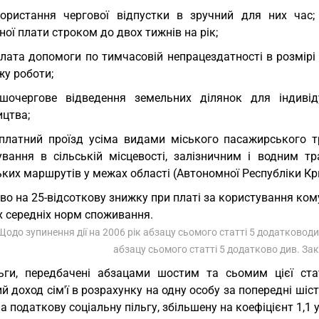
ористання чергової відпустки в зручний для них час;
ної плати строком до двох тижнів на рік;
лата допомоги по тимчасовій непрацездатності в розмірі 
жу роботи;
шочергове відведення земельних ділянок для індивід
ицтва;
платний проїзд усіма видами міського пасажирського т
ування в сільській місцевості, залізничним і водним т
ких маршрутів у межах області (Автономної Республіки Кр
во на 25-відсоткову знижку при платі за користування ко
х середніх норм споживання.
 Щодо зупинення дії на 2006 рік абзацу сьомого статті 5 додатковод
абзацу сьомого статті 5 додатково див. За
ьги, передбачені абзацами шостим та сьомим цієї ста
й доход сім'ї в розрахунку на одну особу за попередні шіс
а податкову соціальну пільгу, збільшену на коефіцієнт 1,1 