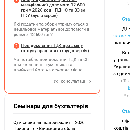
(
проводить через номер телефону,
матеріальної допомоги 12 600
який зазначено у листівках, які він
грн у 2026 році: ПДФО та ВЗ за
розклеїв на стовпах району та
ПКУ (аудіоверсія)
Ста
суспільних рекламних дошках. Звіт
Які податки та збори утримуються з
для ГО по запиту на реєстрацію - це
Діт
нецільової матеріальної допомоги в
фото цих рекламних об'яв. Чи
розмірі 12 600 грн?
виникає у ФОПа зобов'язання по
захисту
реєстрації цієї рекламної кампанії?
виплачу
Повідомлення ТЦК про зміну
Чи є будь які податкові наслідки по
статусу працівника (аудіоверсія)
розповсюдженню цих об'яв?
Вет
Чи потрібно повідомляти ТЦК та СП
утриман
при звільненні сумісника та
Україн
прийнятті його на основне місце
з одним
роботи?
( Те
Усі консультації
N
від
Семінари для бухгалтерів
Ста
Фін
Сумісники на підприємстві – 2026
коштів
Прийняття • Військовий облік •