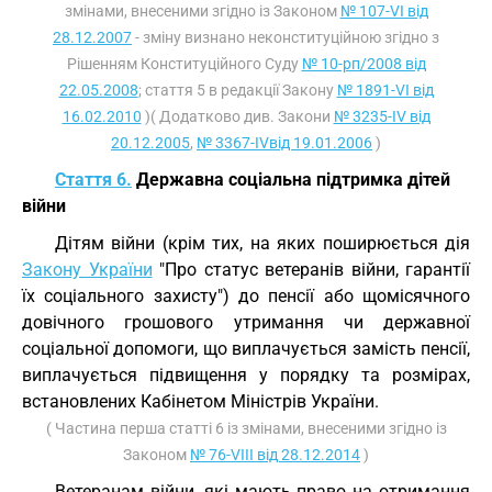
змінами, внесеними згідно із Законом
№ 107-VI від
28.12.2007
- зміну визнано неконституційною згідно з
Рішенням Конституційного Суду
№ 10-рп/2008 від
22.05.2008
; стаття 5 в редакції Закону
№ 1891-VI від
16.02.2010
)( Додатково див. Закони
№ 3235-IV від
20.12.2005
,
№ 3367-IVвід 19.01.2006
)
Стаття 6.
Державна соціальна підтримка дітей
війни
Дітям війни (крім тих, на яких поширюється дія
Закону України
"Про статус ветеранів війни, гарантії
їх соціального захисту") до пенсії або щомісячного
довічного грошового утримання чи державної
соціальної допомоги, що виплачується замість пенсії,
виплачується підвищення у порядку та розмірах,
встановлених Кабінетом Міністрів України.
( Частина перша статті 6 із змінами, внесеними згідно із
Законом
№ 76-VIII від 28.12.2014
)
Ветеранам війни, які мають право на отримання