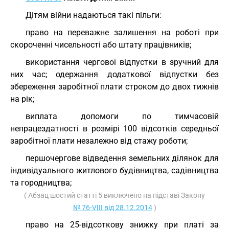
Дітям війни надаються такі пільги:
право на переважне залишення на роботі при
скороченні чисельності або штату працівників;
використання чергової відпустки в зручний для
них час; одержання додаткової відпустки без
збереження заробітної плати строком до двох тижнів
на рік;
виплата допомоги по тимчасовій
непрацездатності в розмірі 100 відсотків середньої
заробітної плати незалежно від стажу роботи;
першочергове відведення земельних ділянок для
індивідуального житлового будівництва, садівництва
та городництва;
( Абзац шостий статті 5 виключено на підставі Закону
№ 76-VIII від 28.12.2014
)
право на 25-відсоткову знижку при платі за