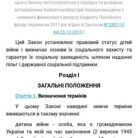
цього Закону застосовуються у порядку та розмірах,
встановлених Кабінетом Міністрів України виходячи з
наявного фінансового ресурсу бюджету Пенсійного
фонду України на 2011 рік згідно із Законом
№ 2857-VI
від 23.12.2010
)
Цей Закон установлює правовий статус дітей
війни і визначає основи їх соціального захисту та
гарантує їх соціальну захищеність шляхом надання
пільг і державної соціальної підтримки.
Розділ I
ЗАГАЛЬНІ ПОЛОЖЕННЯ
Стаття 1.
Визначення термінів
У цьому Законі наведені нижче терміни
вживаються в такому значенні:
дитина війни - особа, яка є громадянином
України та якій на час закінчення (2 вересня 1945