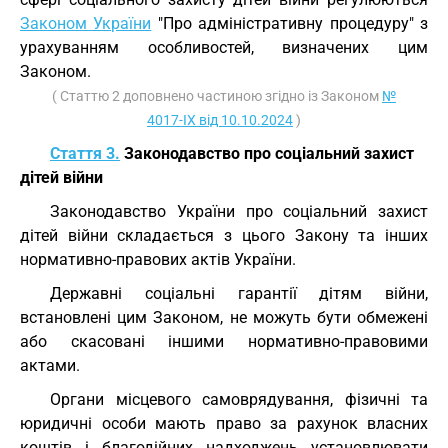
Законом України
"Про адміністративну процедуру" з
урахуванням особливостей, визначених цим
Законом.
( Статтю 2 доповнено частиною згідно із Законом
№
4017-IX від 10.10.2024
)
Стаття 3.
Законодавство про соціальний захист
дітей війни
Законодавство України про соціальний захист
дітей війни складається з цього Закону та інших
нормативно-правових актів України.
Державні соціальні гарантії дітям війни,
встановлені цим Законом, не можуть бути обмежені
або скасовані іншими нормативно-правовими
актами.
Органи місцевого самоврядування, фізичні та
юридичні особи мають право за рахунок власних
коштів і благодійних надходжень установлювати