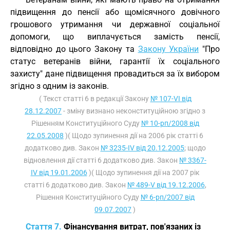
підвищення до пенсії або щомісячного довічного
грошового утримання чи державної соціальної
допомоги, що виплачується замість пенсії,
відповідно до цього Закону та
Закону України
"Про
статус ветеранів війни, гарантії їх соціального
захисту" дане підвищення провадиться за їх вибором
згідно з одним із законів.
( Текст статті 6 в редакції Закону
№ 107-VI від
28.12.2007
- зміну визнано неконституційною згідно з
Рішенням Конституційного Суду
№ 10-рп/2008 від
22.05.2008
)( Щодо зупинення дії на 2006 рік статті 6
додатково див. Закон
№ 3235-IV від 20.12.2005
; щодо
відновлення дії статті 6 додатково див. Закон
№ 3367-
IV від 19.01.2006
)( Щодо зупинення дії на 2007 рік
статті 6 додатково див. Закон
№ 489-V від 19.12.2006
,
Рішення Конституційного Суду
№ 6-рп/2007 від
09.07.2007
)
Стаття 7.
Фінансування витрат, пов'язаних із