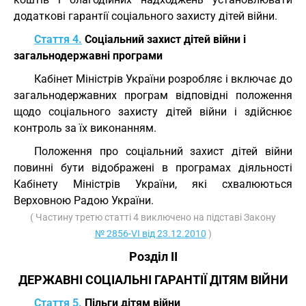
додаткові гарантії соціального захисту дітей війни.
Стаття 4.
Соціальний захист дітей війни і
загальнодержавні програми
Кабінет Міністрів України розробляє і включає до
загальнодержавних програм відповідні положення
щодо соціального захисту дітей війни і здійснює
контроль за їх виконанням.
Положення про соціальний захист дітей війни
повинні бути відображені в програмах діяльності
Кабінету Міністрів України, які схвалюються
Верховною Радою України.
( Частину третю статті 4 виключено на підставі Закону
№ 2856-VI від 23.12.2010
)
Розділ II
ДЕРЖАВНІ СОЦІАЛЬНІ ГАРАНТІЇ ДІТЯМ ВІЙНИ
Стаття 5.
Пільги дітям війни