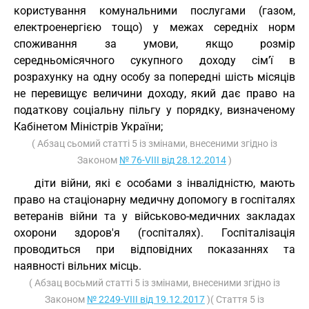
користування комунальними послугами (газом,
електроенергією тощо) у межах середніх норм
споживання за умови, якщо розмір
середньомісячного сукупного доходу сім’ї в
розрахунку на одну особу за попередні шість місяців
не перевищує величини доходу, який дає право на
податкову соціальну пільгу у порядку, визначеному
Кабінетом Міністрів України;
( Абзац сьомий статті 5 із змінами, внесеними згідно із
Законом
№ 76-VIII від 28.12.2014
)
діти війни, які є особами з інвалідністю, мають
право на стаціонарну медичну допомогу в госпіталях
ветеранів війни та у військово-медичних закладах
охорони здоров'я (госпіталях). Госпіталізація
проводиться при відповідних показаннях та
наявності вільних місць.
( Абзац восьмий статті 5 із змінами, внесеними згідно із
Законом
№ 2249-VIII від 19.12.2017
)( Стаття 5 із