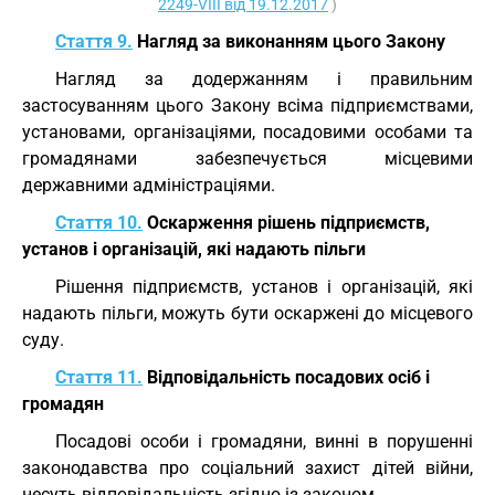
2249-VIII від 19.12.2017
)
Стаття 9.
Нагляд за виконанням цього Закону
Нагляд за додержанням і правильним
застосуванням цього Закону всіма підприємствами,
установами, організаціями, посадовими особами та
громадянами забезпечується місцевими
державними адміністраціями.
Стаття 10.
Оскарження рішень підприємств,
установ і організацій, які надають пільги
Рішення підприємств, установ і організацій, які
надають пільги, можуть бути оскаржені до місцевого
суду.
Стаття 11.
Відповідальність посадових осіб і
громадян
Посадові особи і громадяни, винні в порушенні
законодавства про соціальний захист дітей війни,
несуть відповідальність згідно із законом.