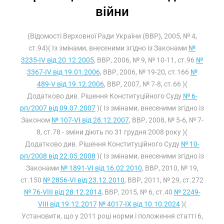
війни
(Відомості Верховної Ради України (ВВР), 2005, № 4,
ст.94)( Із змінами, внесеними згідно із Законами
№
3235-IV від 20.12.2005
, ВВР, 2006, № 9, № 10-11, ст.96
№
3367-IV від 19.01.2006
, ВВР, 2006, № 19-20, ст.166
№
489-V від 19.12.2006
, ВВР, 2007, № 7-8, ст.66 )(
Додатково див. Рішення Конституційного Суду
№ 6-
рп/2007 від 09.07.2007
)( Із змінами, внесеними згідно із
Законом
№ 107-VI від 28.12.2007
, ВВР, 2008, № 5-6, № 7-
8, ст.78 - зміни діють по 31 грудня 2008 року )(
Додатково див. Рішення Конституційного Суду
№ 10-
рп/2008 від 22.05.2008
)( Із змінами, внесеними згідно із
Законами
№ 1891-VI від 16.02.2010
, ВВР, 2010, № 19,
ст.150
№ 2856-VI від 23.12.2010
, ВВР, 2011, № 29, ст.272
№ 76-VIII від 28.12.2014
, ВВР, 2015, № 6, ст.40
№ 2249-
VIII від 19.12.2017
№ 4017-IX від 10.10.2024
)(
Установити, що у 2011 році норми і положення статті 6,