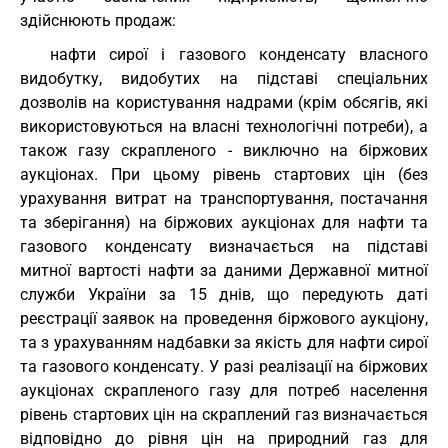
здійснюють продаж:
нафти сирої і газового конденсату власного
видобутку, видобутих на підставі спеціальних
дозволів на користування надрами (крім обсягів, які
використовуються на власні технологічні потреби), а
також газу скрапленого - виключно на біржових
аукціонах. При цьому рівень стартових цін (без
урахування витрат на транспортування, постачання
та зберігання) на біржових аукціонах для нафти та
газового конденсату визначається на підставі
митної вартості нафти за даними Державної митної
служби України за 15 днів, що передують даті
реєстрації заявок на проведення біржового аукціону,
та з урахуванням надбавки за якість для нафти сирої
та газового конденсату. У разі реалізації на біржових
аукціонах скрапленого газу для потреб населення
рівень стартових цін на скраплений газ визначається
відповідно до рівня цін на природний газ для