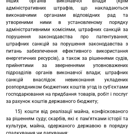
інших органів виконавчої влади (крім
адміністративних штрафів, що накладаються
виконавчими органами відповідних рад та
утвореними ними в установленому порядку
адміністративними комісіями, штрафних санкцій за
порушення законодавства про патентування;
штрафних санкцій за порушення законодавства з
питань забезпечення ефективного використання
енергетичних ресурсів), а також за рішеннями судів,
прийнятими за зверненнями уповноважених
підрозділів органів виконавчої влади; штрафних
санкцій внаслідок невиконання укладених
розпорядником бюджетних коштів угод із суб'єктами
господарювання на придбання товарів, робіт і послуг
за рахунок коштів державного бюджету;
15) кошти від реалізації майна, конфіскованого
за рішенням суду; скарбів, які є пам'ятками історії та
культури, майна, одержаного державою в порядку
спадкування чи дарування;