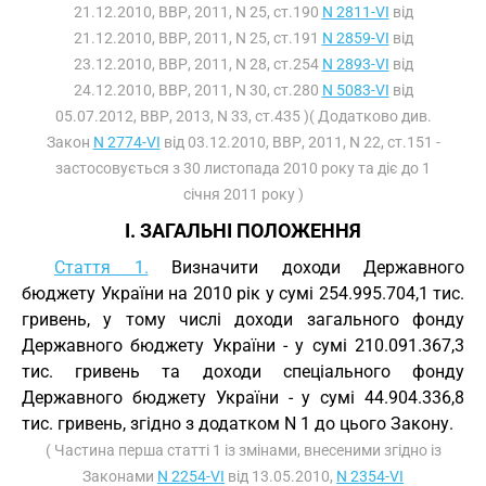
21.12.2010, ВВР, 2011, N 25, ст.190
N 2811-VI
від
21.12.2010, ВВР, 2011, N 25, ст.191
N 2859-VI
від
23.12.2010, ВВР, 2011, N 28, ст.254
N 2893-VI
від
24.12.2010, ВВР, 2011, N 30, ст.280
N 5083-VI
від
05.07.2012, ВВР, 2013, N 33, ст.435 )( Додатково див.
Закон
N 2774-VI
від 03.12.2010, ВВР, 2011, N 22, ст.151 -
застосовується з 30 листопада 2010 року та діє до 1
січня 2011 року )
I. ЗАГАЛЬНІ ПОЛОЖЕННЯ
Стаття 1.
Визначити доходи Державного
бюджету України на 2010 рік у сумі 254.995.704,1 тис.
гривень, у тому числі доходи загального фонду
Державного бюджету України - у сумі 210.091.367,3
тис. гривень та доходи спеціального фонду
Державного бюджету України - у сумі 44.904.336,8
тис. гривень, згідно з додатком N 1 до цього Закону.
( Частина перша статті 1 із змінами, внесеними згідно із
Законами
N 2254-VI
від 13.05.2010,
N 2354-VI