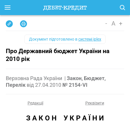
-
A
+
Документ підготовлено в
системі iplex
Про Державний бюджет України на
2010 рік
Верховна Рада України
|
Закон, Бюджет,
Перелік
від
27.04.2010
№ 2154-VI
Редакції
Реквізити
З А К О Н    У К Р А Ї Н И