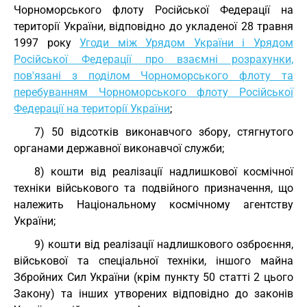
Чорноморського флоту Російської Федерації на
території України, відповідно до укладеної 28 травня
1997 року
Угоди між Урядом України і Урядом
Російської Федерації про взаємні розрахунки,
пов'язані з поділом Чорноморського флоту та
перебуванням Чорноморського флоту Російської
Федерації на території України
;
7) 50 відсотків виконавчого збору, стягнутого
органами державної виконавчої служби;
8) кошти від реалізації надлишкової космічної
техніки військового та подвійного призначення, що
належить Національному космічному агентству
України;
9) кошти від реалізації надлишкового озброєння,
військової та спеціальної техніки, іншого майна
Збройних Сил України (крім пункту 50 статті 2 цього
Закону) та інших утворених відповідно до законів