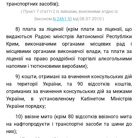
транспортних засобів);
( Пункт 7 статті 2 із змінами, внесеними згідно із
Законом
N 2461-VI
від 08.07.2010 )
8) плата за ліцензії (крім плати за ліцензії, що
видаються Радою міністрів Автономної Республіки
Крим, виконавчими органами місцевих рад і
місцевими органами виконавчої влади, та плати за
ліцензії на право роздрібної торгівлі алкогольними
напоями і тютюновими виробами);
9) кошти, отримані за вчинення консульських дій
на території України, та 90 відсотків коштів,
отриманих за вчинення консульських дій за межами
України, в установленому Кабінетом Міністрів
України порядку;
10) ввізне мито (крім 80 відсотків ввізного мита
на нафтопродукти і транспортні засоби та шини до
них);