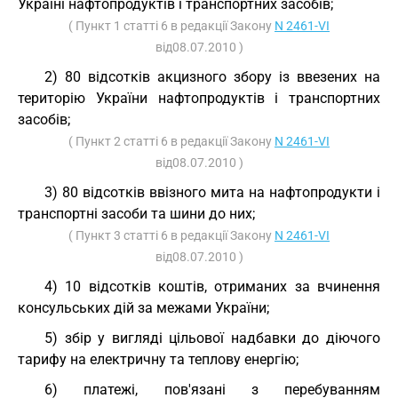
Україні нафтопродуктів і транспортних засобів;
( Пункт 1 статті 6 в редакції Закону
N 2461-VI
від08.07.2010 )
2) 80 відсотків акцизного збору із ввезених на
територію України нафтопродуктів і транспортних
засобів;
( Пункт 2 статті 6 в редакції Закону
N 2461-VI
від08.07.2010 )
3) 80 відсотків ввізного мита на нафтопродукти і
транспортні засоби та шини до них;
( Пункт 3 статті 6 в редакції Закону
N 2461-VI
від08.07.2010 )
4) 10 відсотків коштів, отриманих за вчинення
консульських дій за межами України;
5) збір у вигляді цільової надбавки до діючого
тарифу на електричну та теплову енергію;
6) платежі, пов'язані з перебуванням