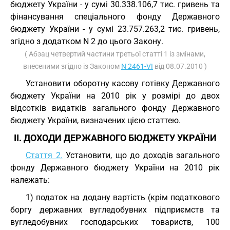
бюджету України - у сумі 30.338.106,7 тис. гривень та
фінансування спеціального фонду Державного
бюджету України - у сумі 23.757.263,2 тис. гривень,
згідно з додатком N 2 до цього Закону.
( Абзац четвертий частини третьої статті 1 із змінами,
внесеними згідно із Законом
N 2461-VI
від 08.07.2010 )
Установити оборотну касову готівку Державного
бюджету України на 2010 рік у розмірі до двох
відсотків видатків загального фонду Державного
бюджету України, визначених цією статтею.
II. ДОХОДИ ДЕРЖАВНОГО БЮДЖЕТУ УКРАЇНИ
Стаття 2.
Установити, що до доходів загального
фонду Державного бюджету України на 2010 рік
належать:
1) податок на додану вартість (крім податкового
боргу державних вугледобувних підприємств та
вугледобувних господарських товариств, 100