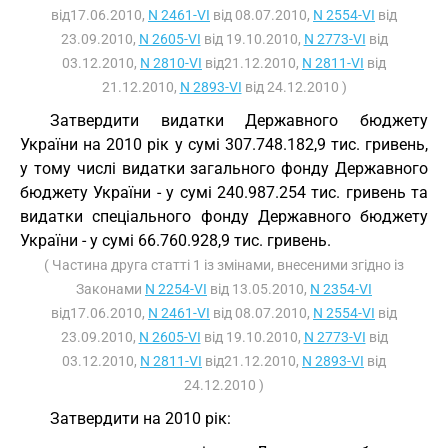
від17.06.2010,
N 2461-VI
від 08.07.2010,
N 2554-VI
від
23.09.2010,
N 2605-VI
від 19.10.2010,
N 2773-VI
від
03.12.2010,
N 2810-VI
від21.12.2010,
N 2811-VI
від
21.12.2010,
N 2893-VI
від 24.12.2010 )
Затвердити видатки Державного бюджету
України на 2010 рік у сумі 307.748.182,9 тис. гривень,
у тому числі видатки загального фонду Державного
бюджету України - у сумі 240.987.254 тис. гривень та
видатки спеціального фонду Державного бюджету
України - у сумі 66.760.928,9 тис. гривень.
( Частина друга статті 1 із змінами, внесеними згідно із
Законами
N 2254-VI
від 13.05.2010,
N 2354-VI
від17.06.2010,
N 2461-VI
від 08.07.2010,
N 2554-VI
від
23.09.2010,
N 2605-VI
від 19.10.2010,
N 2773-VI
від
03.12.2010,
N 2811-VI
від21.12.2010,
N 2893-VI
від
24.12.2010 )
Затвердити на 2010 рік: