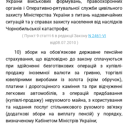
України військових формувань, правоохоронних
органів і Оперативно-рятувальної служби цивільного
захисту Міністерства України з питань надзвичайних
ситуацій та у справах захисту населення від наслідків
Чорнобильської катастрофи;
( Пункт 9 статті 6 в редакції Закону
N 2461-VI
від08.07.2010 )
10) збори на обов'язкове державне пенсійне
страхування, що відповідно до закону сплачуються
при здійсненні безготівкових операцій з купівлі-
продажу іноземної валюти за гривню, торгівлі
ювелірними виробами із золота (крім обручок),
платини і дорогоцінного каміння та при відчуженні
легкових автомобілів, з операцій придбавання
(купівлі-продажу) нерухомого майна, з користування
та надання послуг стільникового рухомого зв'язку
(додаткові збори на виплату пенсій) у порядку,
визначеному Кабінетом Міністрів України;