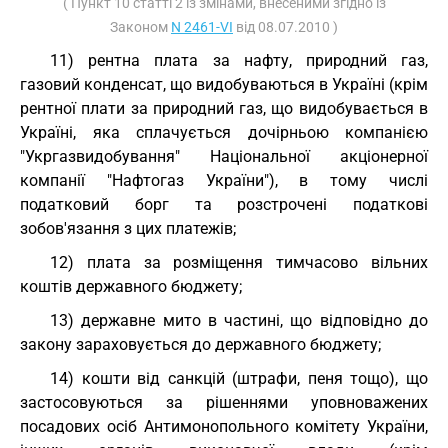
( Пункт 10 статті 2 із змінами, внесеними згідно із
Законом
N 2461-VI
від 08.07.2010 )
11) рентна плата за нафту, природний газ,
газовий конденсат, що видобуваються в Україні (крім
рентної плати за природний газ, що видобувається в
Україні, яка сплачується дочірньою компанією
"Укргазвидобування" Національної акціонерної
компанії "Нафтогаз України"), в тому числі
податковий борг та розстрочені податкові
зобов'язання з цих платежів;
12) плата за розміщення тимчасово вільних
коштів державного бюджету;
13) державне мито в частині, що відповідно до
закону зараховується до державного бюджету;
14) кошти від санкцій (штрафи, пеня тощо), що
застосовуються за рішеннями уповноважених
посадових осіб Антимонопольного комітету України,