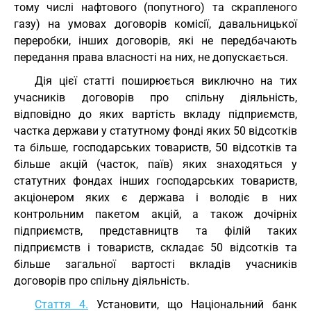
тому числі нафтового (попутного) та скрапленого
газу) на умовах договорів комісії, давальницької
переробки, інших договорів, які не передбачають
передання права власності на них, не допускається.
Дія цієї статті поширюється виключно на тих
учасників договорів про спільну діяльність,
відповідно до яких вартість вкладу підприємств,
частка держави у статутному фонді яких 50 відсотків
та більше, господарських товариств, 50 відсотків та
більше акцій (часток, паїв) яких знаходяться у
статутних фондах інших господарських товариств,
акціонером яких є держава і володіє в них
контрольним пакетом акцій, а також дочірніх
підприємств, представництв та філій таких
підприємств і товариств, складає 50 відсотків та
більше загальної вартості вкладів учасників
договорів про спільну діяльність.
Стаття 4.
Установити, що Національний банк