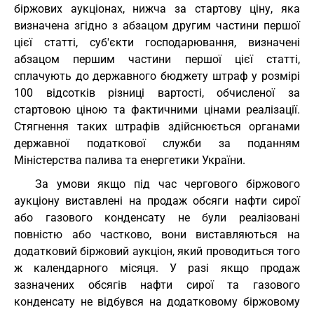
біржових аукціонах, нижча за стартову ціну, яка
визначена згідно з абзацом другим частини першої
цієї статті, суб'єкти господарювання, визначені
абзацом першим частини першої цієї статті,
сплачують до державного бюджету штраф у розмірі
100 відсотків різниці вартості, обчисленої за
стартовою ціною та фактичними цінами реалізації.
Стягнення таких штрафів здійснюється органами
державної податкової служби за поданням
Міністерства палива та енергетики України.
За умови якщо під час чергового біржового
аукціону виставлені на продаж обсяги нафти сирої
або газового конденсату не були реалізовані
повністю або частково, вони виставляються на
додатковий біржовий аукціон, який проводиться того
ж календарного місяця. У разі якщо продаж
зазначених обсягів нафти сирої та газового
конденсату не відбувся на додатковому біржовому