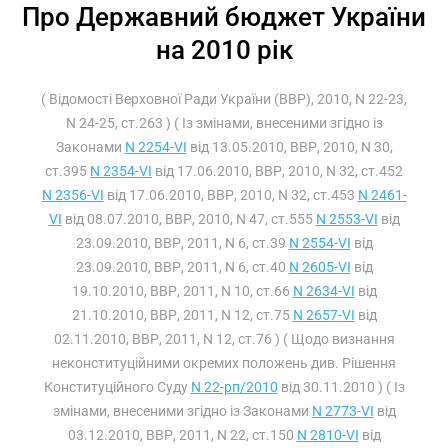
Про Державний бюджет України
на 2010 рік
( Відомості Верховної Ради України (ВВР), 2010, N 22-23,
N 24-25, ст.263 ) ( Із змінами, внесеними згідно із
Законами
N 2254-VI
від 13.05.2010, ВВР, 2010, N 30,
ст.395
N 2354-VI
від 17.06.2010, ВВР, 2010, N 32, ст.452
N 2356-VI
від 17.06.2010, ВВР, 2010, N 32, ст.453
N 2461-
VI
від 08.07.2010, ВВР, 2010, N 47, ст.555
N 2553-VI
від
23.09.2010, ВВР, 2011, N 6, ст.39
N 2554-VI
від
23.09.2010, ВВР, 2011, N 6, ст.40
N 2605-VI
від
19.10.2010, ВВР, 2011, N 10, ст.66
N 2634-VI
від
21.10.2010, ВВР, 2011, N 12, ст.75
N 2657-VI
від
02.11.2010, ВВР, 2011, N 12, ст.76 ) ( Щодо визнання
неконституційними окремих положень див. Рішення
Конституційного Суду
N 22-рп/2010
від 30.11.2010 ) ( Із
змінами, внесеними згідно із Законами
N 2773-VI
від
03.12.2010, ВВР, 2011, N 22, ст.150
N 2810-VI
від