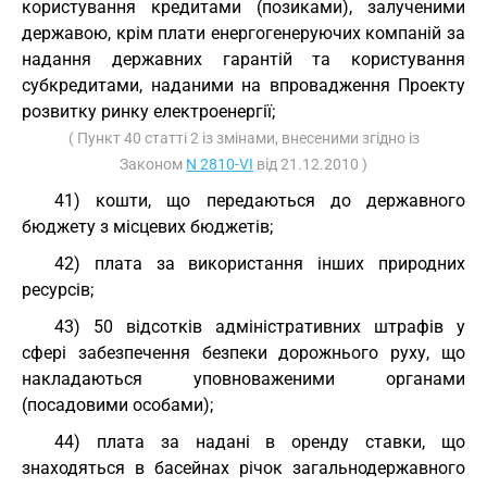
користування кредитами (позиками), залученими
державою, крім плати енергогенеруючих компаній за
надання державних гарантій та користування
субкредитами, наданими на впровадження Проекту
розвитку ринку електроенергії;
( Пункт 40 статті 2 із змінами, внесеними згідно із
Законом
N 2810-VI
від 21.12.2010 )
41) кошти, що передаються до державного
бюджету з місцевих бюджетів;
42) плата за використання інших природних
ресурсів;
43) 50 відсотків адміністративних штрафів у
сфері забезпечення безпеки дорожнього руху, що
накладаються уповноваженими органами
(посадовими особами);
44) плата за надані в оренду ставки, що
знаходяться в басейнах річок загальнодержавного