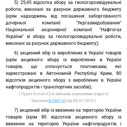
5) 25,45 відсотка збору за геологорозвідувальні
роботи, виконані за рахунок державного бюджету
(крім надходжень від погашення заборгованості
дочірньої компанії "Укргазвидобування"
Національної акціонерної компанії "Нафтогаз
України" зі збору за геологорозвідувальні роботи,
виконані за рахунок державного бюджету);
6) акцизний збір із вироблених в Україні товарів
(крім акцизного збору із вироблених в Україні
товарів, що сплачується платниками, які
зареєстровані в Автономній Республіці Крим, 80
відсотків акцизного збору з вироблених в Україні
нафтопродуктів і транспортних засобів);
( Пункт 6 статті 2 із змінами, внесеними згідно із
Законом
N 2461-VI
від 08.07.2010 )
7) акцизний збір із ввезених на територію України
товарів (крім 80 відсотків акцизного збору із
ввезених на територію України нафтопродуктів і