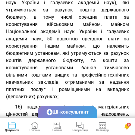
наук України і галузевих академій наук), які
утримуються за рахунок коштів державного
бюджету, в тому числі орендна плата за
користування військовим майном, майном
Національної академії наук України і галузевих
академій наук, 50 відсотків орендної плати за
користування іншим майном, що належить
бюджетним установам, які утримуються за рахунок
коштів державного бюджету, та кошти за
користування установами банків тимчасово
вільними коштами вищих та професійно-технічних
навчальних закладів, отриманими за надання
платних послуг і розміщеними на вкладних
(депозитних) рахунках;
16) надходження від реалізації матеріальних
ШІ-консультант
цінностей державного резерву (крім надходжень,
визначених пунктом 51 цієї статті);
0
Документи
Головна
Новини
Консультації
Календар
Сервіси
17) надходження від реалізації розброньованих