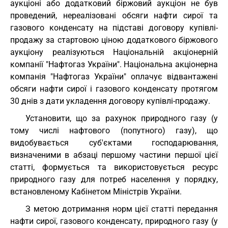
аукціоні або додатковий біржовий аукціон не був
проведений, нереалізовані обсяги нафти сирої та
газового конденсату на підставі договору купівлі-
продажу за стартовою ціною додаткового біржового
аукціону реалізуються Національній акціонерній
компанії "Нафтогаз України". Національна акціонерна
компанія "Нафтогаз України" оплачує відвантажені
обсяги нафти сирої і газового конденсату протягом
30 днів з дати укладення договору купівлі-продажу.
Установити, що за рахунок природного газу (у
тому числі нафтового (попутного) газу), що
видобувається суб'єктами господарювання,
визначеними в абзаці першому частини першої цієї
статті, формується та використовується ресурс
природного газу для потреб населення у порядку,
встановленому Кабінетом Міністрів України.
З метою дотримання норм цієї статті передання
нафти сирої, газового конденсату, природного газу (у