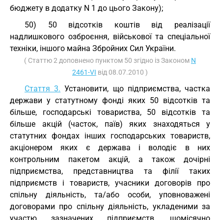
бюджету в додатку N 1 до цього Закону);
50) 50 відсотків коштів від реалізації
надлишкового озброєння, військової та спеціальної
техніки, іншого майна Збройних Сил України.
( Статтю 2 доповнено пунктом 50 згідно із Законом
N
2461-VI
від 08.07.2010 )
Стаття 3.
Установити, що підприємства, частка
держави у статутному фонді яких 50 відсотків та
більше, господарські товариства, 50 відсотків та
більше акцій (часток, паїв) яких знаходяться у
статутних фондах інших господарських товариств,
акціонером яких є держава і володіє в них
контрольним пакетом акцій, а також дочірні
підприємства, представництва та філії таких
підприємств і товариств, учасники договорів про
спільну діяльність, та/або особи, уповноважені
договорами про спільну діяльність, укладеними за
участю зазначених підприємств, щомісячно