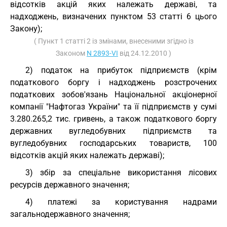
відсотків акцій яких належать державі, та
надходжень, визначених пунктом 53 статті 6 цього
Закону);
( Пункт 1 статті 2 із змінами, внесеними згідно із
Законом
N 2893-VI
від 24.12.2010 )
2) податок на прибуток підприємств (крім
податкового боргу і надходжень розстрочених
податкових зобов'язань Національної акціонерної
компанії "Нафтогаз України" та її підприємств у сумі
3.280.265,2 тис. гривень, а також податкового боргу
державних вугледобувних підприємств та
вугледобувних господарських товариств, 100
відсотків акцій яких належать державі);
3) збір за спеціальне використання лісових
ресурсів державного значення;
4) платежі за користування надрами
загальнодержавного значення;