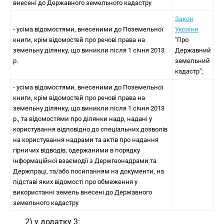
внесені до Державного земельного кадастру
Закон
- усіма відомостями, внесеними до Поземельної
України
книги, крім відомостей про речові права на
"Про
земельну ділянку, що виникли після 1 січня 2013
Державний
р.
земельний
кадастр";
- усіма відомостями, внесеними до Поземельної
книги, крім відомостей про речові права на
земельну ділянку, що виникли після 1 січня 2013
р., та відомостями про ділянки надр, надані у
користування відповідно до спеціальних дозволів
на користування надрами та актів про надання
гірничих відводів, одержаними в порядку
інформаційної взаємодії з Держгеонадрами та
Держпраці, та/або посиланням на документи, на
підставі яких відомості про обмеження у
використанні земель внесені до Державного
земельного кадастру
2) у додатку 3: