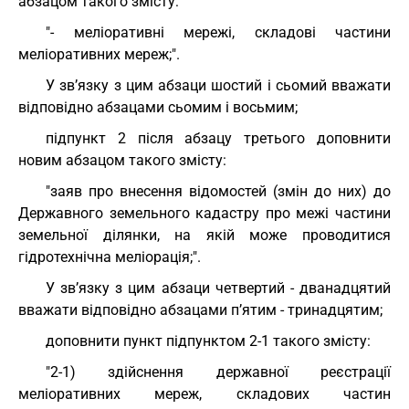
абзацом такого змісту:
"- меліоративні мережі, складові частини
меліоративних мереж;".
У зв’язку з цим абзаци шостий і сьомий вважати
відповідно абзацами сьомим і восьмим;
підпункт 2 після абзацу третього доповнити
новим абзацом такого змісту:
"заяв про внесення відомостей (змін до них) до
Державного земельного кадастру про межі частини
земельної ділянки, на якій може проводитися
гідротехнічна меліорація;".
У зв’язку з цим абзаци четвертий - дванадцятий
вважати відповідно абзацами п’ятим - тринадцятим;
доповнити пункт підпунктом 2-1 такого змісту:
"2-1) здійснення державної реєстрації
меліоративних мереж, складових частин