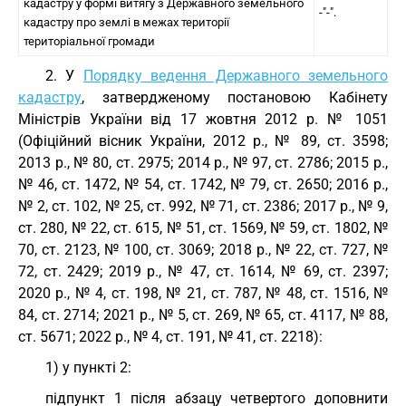
кадастру у формі витягу з Державного земельного
-"-".
кадастру про землі в межах території
територіальної громади
2. У
Порядку ведення Державного земельного
кадастру
, затвердженому постановою Кабінету
Міністрів України від 17 жовтня 2012 р. № 1051
(Офіційний вісник України, 2012 р., № 89, ст. 3598;
2013 р., № 80, ст. 2975; 2014 р., № 97, ст. 2786; 2015 р.,
№ 46, ст. 1472, № 54, ст. 1742, № 79, ст. 2650; 2016 р.,
№ 2, ст. 102, № 25, ст. 992, № 71, ст. 2386; 2017 р., № 9,
ст. 280, № 22, ст. 615, № 51, ст. 1569, № 59, ст. 1802, №
70, ст. 2123, № 100, ст. 3069; 2018 р., № 22, ст. 727, №
72, ст. 2429; 2019 р., № 47, ст. 1614, № 69, ст. 2397;
2020 р., № 4, ст. 198, № 21, ст. 787, № 48, ст. 1516, №
84, ст. 2714; 2021 р., № 5, ст. 269, № 65, ст. 4117, № 88,
ст. 5671; 2022 р., № 4, ст. 191, № 41, ст. 2218):
1) у пункті 2:
підпункт 1 після абзацу четвертого доповнити