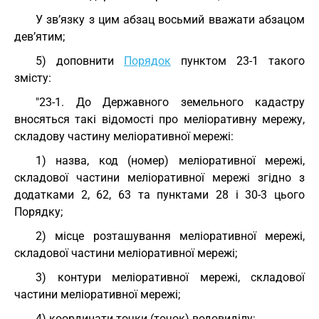
У зв’язку з цим абзац восьмий вважати абзацом
дев’ятим;
5) доповнити
Порядок
пунктом 23-1 такого
змісту:
"23-1. До Державного земельного кадастру
вносяться такі відомості про меліоративну мережу,
складову частину меліоративної мережі:
1) назва, код (номер) меліоративної мережі,
складової частини меліоративної мережі згідно з
додатками 2, 62, 63 та пунктами 28 і 30-3 цього
Порядку;
2) місце розташування меліоративної мережі,
складової частини меліоративної мережі;
3) контури меліоративної мережі, складової
частини меліоративної мережі;
4) координати точки (точок) водовиділу;