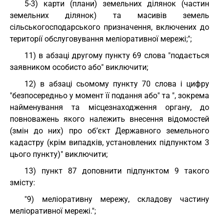
5-3) карти (плани) земельних ділянок (частин
земельних ділянок) та масивів земель
сільськогосподарського призначення, включених до
території обслуговування меліоративної мережі;";
11) в абзаці другому пункту 69 слова "подається
заявником особисто або" виключити;
12) в абзаці сьомому пункту 70 слова і цифру
"безпосередньо у момент її подання або" та ", зокрема
найменування та місцезнаходження органу, до
повноважень якого належить внесення відомостей
(змін до них) про об’єкт Державного земельного
кадастру (крім випадків, установлених підпунктом 3
цього пункту)" виключити;
13) пункт 87 доповнити підпунктом 9 такого
змісту:
"9) меліоративну мережу, складову частину
меліоративної мережі.";