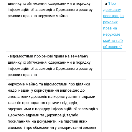
ділянку, їх обтяження, одержаними в порядку
та
"Про
інформаційної взаємодії з Державного реєстру
державну
речових прав на нерухоме майно
реєстрацію
речових
прав на
нерухоме
майно та їх
обтяжень"
- відомостями про речові права на земельну
ділянку, їх обтяження, одержаними в порядку
інформаційної взаємодії з Державного реєстру
речових прав на
нерухоме майно, та відомостями про ділянки
надр, надані у користування відповідно до
спеціальних дозволів на користування надрами
та актів про надання гірничих відводів,
одержаними в порядку інформаційної взаємодії з
Держгеонадрами та Держпраці, та/або
посиланням на документи, на підставі яких
відомості про обмеження у використанні земель