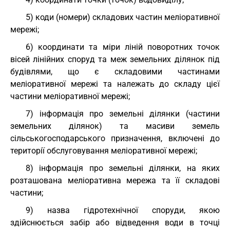
5) коди (номери) складових частин меліоративної
мережі;
6) координати та міри ліній поворотних точок
вісей лінійних споруд та меж земельних ділянок під
будівлями, що є складовими частинами
меліоративної мережі та належать до складу цієї
частини меліоративної мережі;
7) інформація про земельні ділянки (частини
земельних ділянок) та масиви земель
сільськогосподарського призначення, включені до
території обслуговування меліоративної мережі;
8) інформація про земельні ділянки, на яких
розташована меліоративна мережа та її складові
частини;
9) назва гідротехнічної споруди, якою
здійснюється забір або відведення води в точці