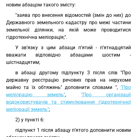
новим абзацом такого змісту:
"заява про внесення відомостей (змін до них) до
Державного земельного кадастру про межі частини
земельної ділянки, на якій може проводитися
гідротехнічна меліорація;".
У зв’язку з цим абзаци п’ятий - п’ятнадцятий
вважати відповідно абзацами шостим -
шістнадцятим;
в абзаці другому підпункту 3 після слів "Про
державну реєстрацію речових прав на нерухоме
майно та їх обтяжень" доповнити словами ",
"Про
меліорацію земель"
,
"Про організації
водокористувачів та стимулювання гідротехнічної
меліорації земель"
;
2) у пункті 6:
підпункт 1 після абзацу п’ятого доповнити новим