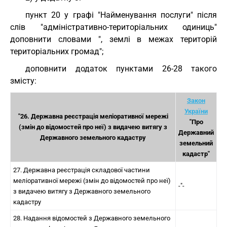
пункт 20 у графі "Найменування послуги" після
слів "адміністративно-територіальних одиниць"
доповнити словами ", землі в межах територій
територіальних громад";
доповнити додаток пунктами 26-28 такого
змісту:
Закон
України
"26. Державна реєстрація меліоративної мережі
"Про
(змін до відомостей про неї) з видачею витягу з
Державний
Державного земельного кадастру
земельний
кадастр"
27. Державна реєстрація складової частини
меліоративної мережі (змін до відомостей про неї)
-"-
з видачею витягу з Державного земельного
кадастру
28. Надання відомостей з Державного земельного