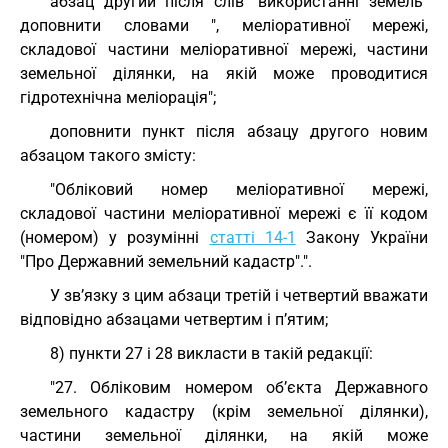
абзац другий після слів "використанні земель"
доповнити словами ", меліоративної мережі,
складової частини меліоративної мережі, частини
земельної ділянки, на якій може проводитися
гідротехнічна меліорація";
доповнити пункт після абзацу другого новим
абзацом такого змісту:
"Обліковий номер меліоративної мережі,
складової частини меліоративної мережі є її кодом
(номером) у розумінні
статті 14-1
Закону України
"Про Державний земельний кадастр".".
У зв’язку з цим абзаци третій і четвертий вважати
відповідно абзацами четвертим і п’ятим;
8) пункти 27 і 28 викласти в такій редакції:
"27. Обліковим номером об’єкта Державного
земельного кадастру (крім земельної ділянки),
частини земельної ділянки, на якій може