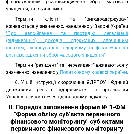
фінансуванням розповсюдження зброї масового
знищення, та їх учасників.
Терміни "клієнт" та "вигодоодержувач"
вживаються у значеннях, наведених у Законі України
"Про запобігання та протидію легалізації
(відмиванню) доходів, одержаних злочинним
шляхом, фінансуванню тероризму та фінансуванню
розповсюдження зброї масового знищення"
.
Терміни "резидент" та "нерезидент" вживаються у
значеннях, наведених у
Податковому кодексі України
.
6. У цій Інструкції скорочення ЄДРПОУ - Єдиний
державний реєстр підприємств та організацій
України вживається у відповідному відмінку.
II. Порядок заповнення форми № 1-ФМ
"Форма обліку суб’єкта первинного
фінансового моніторингу" суб’єктами
первинного фінансового моніторингу