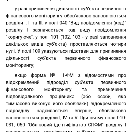
у разі припинення діяльності суб’єкта первинного
фінансового моніторингу обов’язково заповнюються
розділи І, ІІ та ІІІ, у полі 040 "Вид повідомлення (код)"
розділу I зазначається код виду повідомлення
"коригуюче", у полі 101 (102, 103 - у разі заповнення
декількох видів суб’єкта) проставляються чотири
нулі. У полі 109 указуються підстави для припинення
діяльності суб’єкта первинного фінансового
моніторингу;
якщо форма № 1-ФМ з відомостями про
відокремлений підрозділ суб’єкта первинного
фінансового моніторингу та призначення
відповідального працівника (або особи, яка
тимчасово виконує його обов’язки) відокремленого
підрозділу надсилається вперше, обов’язково
заповнюються розділи I, IV та V. При цьому поля 010-
031, 050 "Обліковий ідентифікатор СПФМ" розділу I
заповнюються реквізитами суб’єкта первинного