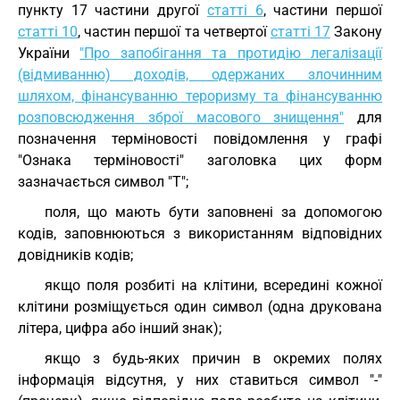
пункту 17 частини другої
статті 6
, частини першої
статті 10
, частин першої та четвертої
статті 17
Закону
України
"Про запобігання та протидію легалізації
(відмиванню) доходів, одержаних злочинним
шляхом, фінансуванню тероризму та фінансуванню
розповсюдження зброї масового знищення"
для
позначення терміновості повідомлення у графі
"Ознака терміновості" заголовка цих форм
зазначається символ "Т";
поля, що мають бути заповнені за допомогою
кодів, заповнюються з використанням відповідних
довідників кодів;
якщо поля розбиті на клітини, всередині кожної
клітини розміщується один символ (одна друкована
літера, цифра або інший знак);
якщо з будь-яких причин в окремих полях
інформація відсутня, у них ставиться символ "-"