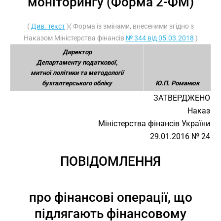
моніторингу (Форма 2-ФМ)
(
Див. текст
)( Форма із змінами, внесеними згідно з
Наказом Міністерства фінансів
№ 344 від 05.03.2018
)
Директор
Департаменту податкової,
митної політики та методології
бухгалтерського обліку
Ю.П. Романюк
ЗАТВЕРДЖЕНО
Наказ
Міністерства фінансів України
29.01.2016 № 24
ПОВІДОМЛЕННЯ
про фінансові операції, що
підлягають фінансовому