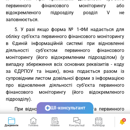
первинного фінансового моніторингу або
відокремленого підрозділу розділ V не
заповнюється.
5. У разі якщо форма № 1-ФМ надається для
обліку суб’єкта первинного фінансового моніторингу
в Єдиній інформаційній системі при відновленні
діяльності суб’єктом первинного фінансового
моніторингу (його відокремленим підрозділом) (у
випадку збереження всіх основних реквізитів - коду
за ЄДРПОУ та інших), вона подається разом із
супровідним листом довільної форми з інформацією
про відновлення діяльності суб’єкта первинного
фінансового моніторингу (його відокремленого
підрозділу).
ШІ-консультант
При відновленні діяльності суб’єкта первинного
фінансового моніторингу обов’язково заповнюються
0
розділи I, II, III та V. При цьому у полі 040 "Вид
Документи
Головна
Новини
Консультації
Календар
Сервіси
повідомлення (код)" розділу I зазначається код виду