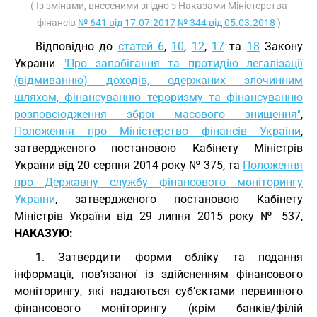
( Із змінами, внесеними згідно з Наказами Міністерства
фінансів
№ 641 від 17.07.2017
№ 344 від 05.03.2018
)
Відповідно до
статей 6
,
10
,
12
,
17
та
18
Закону
України
"Про запобігання та протидію легалізації
(відмиванню) доходів, одержаних злочинним
шляхом, фінансуванню тероризму та фінансуванню
розповсюдження зброї масового знищення"
,
Положення про Міністерство фінансів України
,
затвердженого постановою Кабінету Міністрів
України від 20 серпня 2014 року № 375, та
Положення
про Державну службу фінансового моніторингу
України
, затвердженого постановою Кабінету
Міністрів України від 29 липня 2015 року № 537,
НАКАЗУЮ:
1. Затвердити форми обліку та подання
інформації, пов’язаної із здійсненням фінансового
моніторингу, які надаються суб’єктами первинного
фінансового моніторингу (крім банків/філій