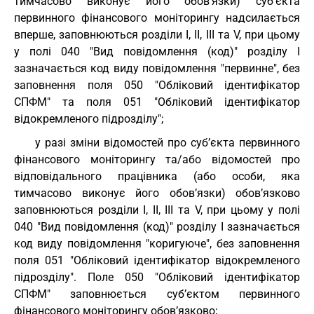
тимчасово виконує його обов’язки) суб’єкта
первинного фінансового моніторингу надсилається
вперше, заповнюються розділи I, II, III та V, при цьому
у полі 040 "Вид повідомлення (код)" розділу I
зазначається код виду повідомлення "первинне", без
заповнення поля 050 "Обліковий ідентифікатор
СПФМ" та поля 051 "Обліковий ідентифікатор
відокремленого підрозділу";
у разі зміни відомостей про суб’єкта первинного
фінансового моніторингу та/або відомостей про
відповідального працівника (або особи, яка
тимчасово виконує його обов’язки) обов’язково
заповнюються розділи І, II, III та V, при цьому у полі
040 "Вид повідомлення (код)" розділу I зазначається
код виду повідомлення "коригуюче", без заповнення
поля 051 "Обліковий ідентифікатор відокремленого
підрозділу". Поле 050 "Обліковий ідентифікатор
СПФМ" заповнюється суб’єктом первинного
фінансового моніторингу обов’язково;