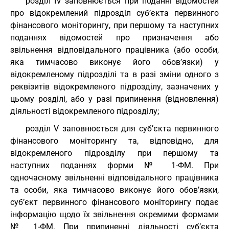
роздiл IV заповнюється при поданні відомостей
про відокремлений підрозділ суб’єкта первинного
фінансового моніторингу, при першому та наступних
поданнях відомостей про призначення або
звільнення відповідального працівника (або особи,
яка тимчасово виконує його обов’язки) у
відокремленому підрозділі та в разі зміни одного з
реквізитів відокремленого підрозділу, зазначених у
цьому розділі, або у разі припинення (відновлення)
діяльності відокремленого підрозділу;
роздiл V заповнюється для суб’єкта первинного
фінансового моніторингу та, відповідно, для
відокремленого підрозділу при першому та
наступних поданнях форми № 1-ФМ. При
одночасному звільненні відповідального працівника
та особи, яка тимчасово виконує його обов’язки,
суб’єкт первинного фінансового моніторингу подає
інформацію щодо їх звільнення окремими формами
№ 1-ФМ. При припиненні діяльності суб’єкта