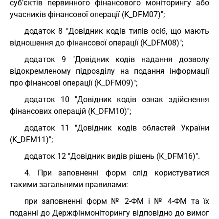
суб’єктів первинного фінансового моніторингу або
учасників фінансової операції (K_DFM07)";
додаток 8 "Довідник кодів типів осіб, що мають
відношення до фінансової операції (K_DFM08)";
додаток 9 "Довідник кодів надання дозволу
відокремленому підрозділу на подання інформації
про фінансові операції (K_DFM09)";
додаток 10 "Довідник кодів ознак здійснення
фінансових операцій (K_DFM10)";
додаток 11 "Довідник кодів областей України
(K_DFM11)";
додаток 12 "Довідник видів рішень (К_DFM16)".
4. При заповненні форм слід користуватися
такими загальними правилами:
при заповненні форм № 2-ФМ і № 4-ФМ та їх
поданні до Держфінмоніторингу відповідно до вимог