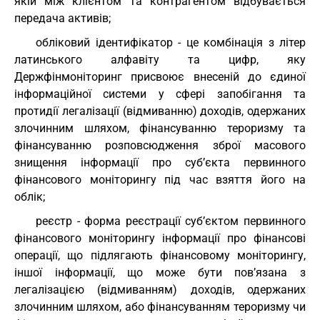
якій між клієнтом та контрагентом відбувається
передача активів;
обліковий ідентифікатор - це комбінація з літер
латинського алфавіту та цифр, яку
Держфінмоніторинг присвоює внесеній до єдиної
інформаційної системи у сфері запобігання та
протидії легалізації (відмиванню) доходів, одержаних
злочинним шляхом, фінансуванню тероризму та
фінансуванню розповсюдження зброї масового
знищення інформації про суб’єкта первинного
фінансового моніторингу під час взяття його на
облік;
реєстр - форма реєстрації суб’єктом первинного
фінансового моніторингу інформації про фінансові
операції, що підлягають фінансовому моніторингу,
іншої інформації, що може бути пов’язана з
легалізацією (відмиванням) доходів, одержаних
злочинним шляхом, або фінансуванням тероризму чи