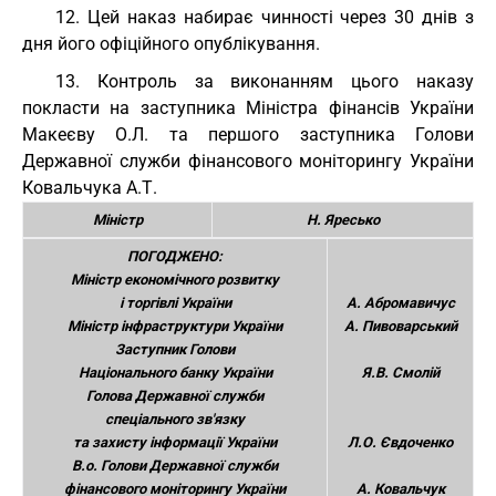
12. Цей наказ набирає чинності через 30 днів з
дня його офіційного опублікування.
13. Контроль за виконанням цього наказу
покласти на заступника Міністра фінансів України
Макеєву О.Л. та першого заступника Голови
Державної служби фінансового моніторингу України
Ковальчука А.Т.
Міністр
Н. Яресько
ПОГОДЖЕНО:
Міністр економічного розвитку
і торгівлі України
А. Абромавичус
Міністр інфраструктури України
А. Пивоварський
Заступник Голови
Національного банку України
Я.В. Смолій
Голова Державної служби
спеціального зв'язку
та захисту інформації України
Л.О. Євдоченко
В.о. Голови Державної служби
фінансового моніторингу України
А. Ковальчук