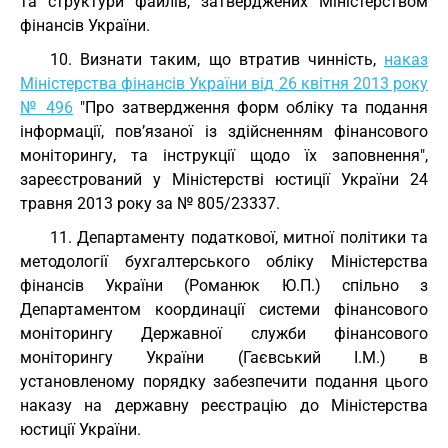
та структури файлів, затверджених Міністерством
фінансів України.
10. Визнати таким, що втратив чинність,
наказ
Міністерства фінансів України від 26 квітня 2013 року
№ 496
"Про затвердження форм обліку та подання
інформації, пов’язаної із здійсненням фінансового
моніторингу, та інструкції щодо їх заповнення",
зареєстрований у Міністерстві юстиції України 24
травня 2013 року за № 805/23337.
11. Департаменту податкової, митної політики та
методології бухгалтерського обліку Міністерства
фінансів України (Романюк Ю.П.) спільно з
Департаментом координації системи фінансового
моніторингу Державної служби фінансового
моніторингу України (Гаєвський І.М.) в
установленому порядку забезпечити подання цього
наказу на державну реєстрацію до Міністерства
юстиції України.