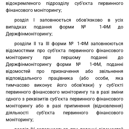
відокремленого підрозділу суб’єкта первинного
фінансового моніторингу;
роздiл I заповнюється обов’язково в усіх
випадках подання форми № 1-ФМ до
Держфінмоніторингу;
роздiли II та III форми № 1-ФМ заповнюються
відомостями про суб’єкта первинного фінансового
моніторингу при першому поданні до
Держфінмоніторингу форми № 1-ФМ, поданні
відомостей про призначення або звільнення
відповідального працівника (або особи, яка
тимчасово виконує його обов’язки) у суб’єкті
первинного фінансового моніторингу та в разі зміни
одного з реквізитів суб’єкта первинного фінансового
моніторингу або в разі припинення (відновлення)
діяльності суб’єкта первинного фінансового
моніторингу;