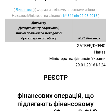
(
Див. текст
)( Форма із змінами, внесеними згідно з
Наказом Міністерства фінансів
№ 344 від 05.03.2018
)
Директор
Департаменту податкової,
митної політики та методології
бухгалтерського обліку
Ю.П. Романюк
ЗАТВЕРДЖЕНО
Наказ
Міністерства фінансів України
29.01.2016 № 24
РЕЄСТР
фінансових операцій, що
підлягають фінансовому