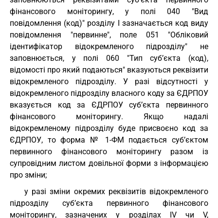
фінансового моніторингу, у полі 040 "Вид
повідомлення (код)" розділу I зазначається код виду
повідомлення "первинне", поле 051 "Обліковий
ідентифікатор відокремленого підрозділу" не
заповнюється, у полі 060 "Тип суб’єкта (код),
відомості про який подаються" вказуються реквізити
відокремленого підрозділу. У разі відсутності у
відокремленого підрозділу власного коду за ЄДРПОУ
вказується код за ЄДРПОУ суб’єкта первинного
фінансового моніторингу. Якщо надалі
відокремленому підрозділу буде присвоєно код за
ЄДРПОУ, то форма № 1-ФМ подається суб’єктом
первинного фінансового моніторингу разом із
супровідним листом довільної форми з інформацією
про зміни;
у разі зміни окремих реквізитів відокремленого
підрозділу суб’єкта первинного фінансового
моніторингу, зазначених у розділах IV чи V,