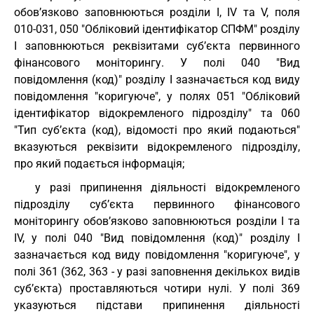
обов’язково заповнюються розділи І, IV та V, поля
010-031, 050 "Обліковий ідентифікатор СПФМ" розділу
I заповнюються реквізитами суб’єкта первинного
фінансового моніторингу. У полі 040 "Вид
повідомлення (код)" розділу I зазначається код виду
повідомлення "коригуюче", у полях 051 "Обліковий
ідентифікатор відокремленого підрозділу" та 060
"Тип суб’єкта (код), відомості про який подаються"
вказуються реквізити відокремленого підрозділу,
про який подається інформація;
у разі припинення діяльності відокремленого
підрозділу суб’єкта первинного фінансового
моніторингу обов’язково заповнюються розділи І та
IV, у полі 040 "Вид повідомлення (код)" розділу I
зазначається код виду повідомлення "коригуюче", у
полі 361 (362, 363 - у разі заповнення декількох видів
суб’єкта) проставляються чотири нулі. У полі 369
указуються підстави припинення діяльності