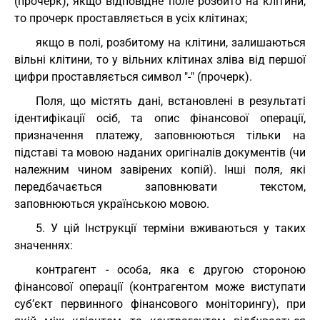
(прочерк), якщо відповідне поле розбито на клітини,
то прочерк проставляється в усіх клітинах;
якщо в полі, розбитому на клітини, залишаються
вільні клітини, то у вільних клітинах зліва від першої
цифри проставляється символ "-" (прочерк).
Поля, що містять дані, встановлені в результаті
ідентифікації осіб, та опис фінансової операції,
призначення платежу, заповнюються тільки на
підставі та мовою наданих оригіналів документів (чи
належним чином завірених копій). Інші поля, які
передбачається заповнювати текстом,
заповнюються українською мовою.
5. У цій Інструкції терміни вживаються у таких
значеннях:
контрагент - особа, яка є другою стороною
фінансової операції (контрагентом може виступати
суб’єкт первинного фінансового моніторингу), при