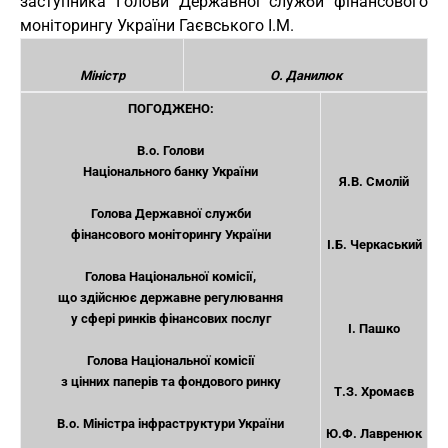
заступника Голови Державної служби фінансового
моніторингу України Гаєвського І.М.
Міністр
О. Данилюк
ПОГОДЖЕНО:
В.о. Голови
Національного банку України
Я.В. Смолій
Голова Державної служби
фінансового моніторингу України
І.Б. Черкаський
Голова Національної комісії,
що здійснює державне регулювання
у сфері ринків фінансових послуг
І. Пашко
Голова Національної комісії
з цінних паперів та фондового ринку
Т.З. Хромаєв
В.о. Міністра інфраструктури України
Ю.Ф. Лавренюк