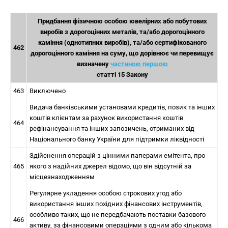
"
Придбання фізичною особою ювелірних або побутових
виробів з дорогоцінних металів, та/або дорогоцінного
каміння (однотипних виробів), та/або сертифікованого
462
дорогоцінного каміння на суму, що дорівнює чи перевищує
визначену
частиною першою
статті 15 Закону
463
Виключено
Видача банківськими установами кредитів, позик та інших
коштів клієнтам за рахунок використання коштів
464
рефінансування та інших запозичень, отриманих від
Національного банку України для підтримки ліквідності
Здійснення операцій з цінними паперами емітента, про
465
якого з надійних джерел відомо, що він відсутній за
місцезнаходженням
Регулярне укладення особою строкових угод або
використання інших похідних фінансових інструментів,
особливо таких, що не передбачають поставки базового
466
активу, за фінансовими операціями з одним або кількома