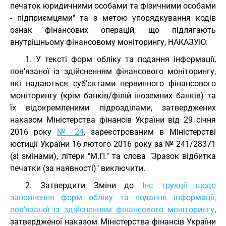
печаток юридичними особами та фізичними особами
- підприємцями" та з метою упорядкування кодів
ознак фінансових операцій, що підлягають
внутрішньому фінансовому моніторингу, НАКАЗУЮ:
1. У тексті форм обліку та подання інформації,
пов’язаної із здійсненням фінансового моніторингу,
які надаються суб’єктами первинного фінансового
моніторингу (крім банків/філій іноземних банків) та
їх відокремленими підрозділами, затверджених
наказом Міністерства фінансів України від 29 січня
2016 року
№ 24
, зареєстрованим в Міністерстві
юстиції України 16 лютого 2016 року за № 241/28371
(зі змінами), літери "М.П." та слова "Зразок відбитка
печатки (за наявності)" виключити.
2. Затвердити Зміни до
Інс
трукції щодо
заповнення форм обліку та подання інформації,
пов’язаної із здійсненням фінансового моніторингу
,
затвердженої наказом Міністерства фінансів України