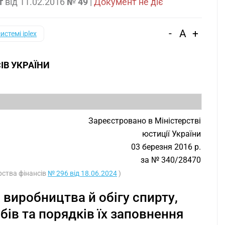
т
від
11.02.2016
№ 49
|
Документ не діє
-
A
+
системі iplex
ІВ УКРАЇНИ
Зареєстровано в Міністерстві
юстиції України
03 березня 2016 р.
за № 340/28470
ерства фінансів
№ 296 від 18.06.2024
)
виробництва й обігу спирту,
бів та порядків їх заповнення