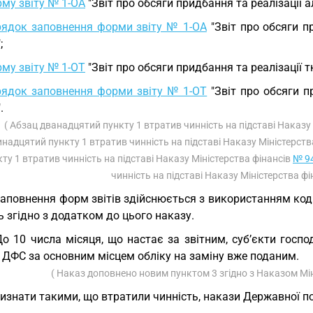
му звіту № 1-ОА
"Звіт про обсяги придбання та реалізації а
ядок заповнення форми звіту № 1-ОА
"Звіт про обсяги п
;
му звіту № 1-ОТ
"Звіт про обсяги придбання та реалізації 
ядок заповнення форми звіту № 1-ОТ
"Звіт про обсяги п
.
( Абзац дванадцятий пункту 1 втратив чинність на підставі Наказу
инадцятий пункту 1 втратив чинність на підставі Наказу Міністерств
кту 1 втратив чинність на підставі Наказу Міністерства фінансів
№ 94
чинність на підставі Наказу Міністерства ф
Заповнення форм звітів здійснюється з використанням коді
 згідно з додатком до цього наказу.
До 10 числа місяця, що настає за звітним, суб’єкти гос
 ДФС за основним місцем обліку на заміну вже поданим.
( Наказ доповнено новим пунктом 3 згідно з Наказом Мі
Визнати такими, що втратили чинність, накази Державної по