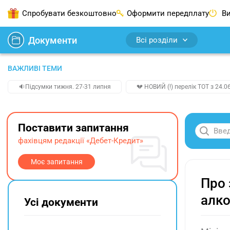
Спробувати безкоштовно
Оформити передплату
Ви
Документи
Всі розділи
ВАЖЛИВІ ТЕМИ
🔉Підсумки тижня. 27-31 липня
💔 НОВИЙ (!) перелік ТОТ з 24.06
Поставити запитання
фахівцям редакції «Дебет-Кредит»
Моє запитання
Про 
алко
Усі документи