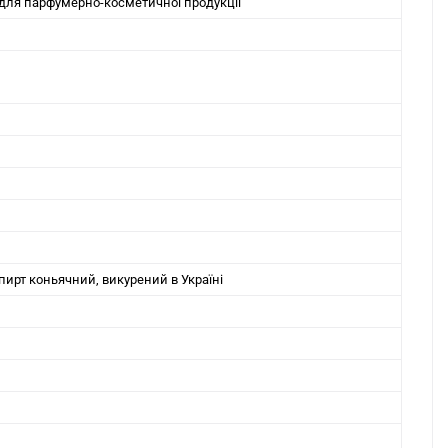
для парфумерно-косметичної продукції
ирт коньячний, викурений в Україні