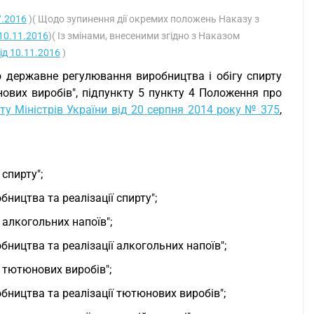
7.2016
)( Щодо зупинення дії окремих положень Наказу з
 10.11.2016
)( Із змінами, внесеними згідно з Наказом
ід 10.11.2016
)
 державне регулювання виробництва і обігу спирту
нових виробів", підпункту 5 пункту 4 Положення про
у Міністрів України від 20 серпня 2014 року № 375
,
спирту";
ництва та реалізації спирту";
 алкогольних напоїв";
бництва та реалізації алкогольних напоїв";
ї тютюнових виробів";
обництва та реалізації тютюнових виробів";