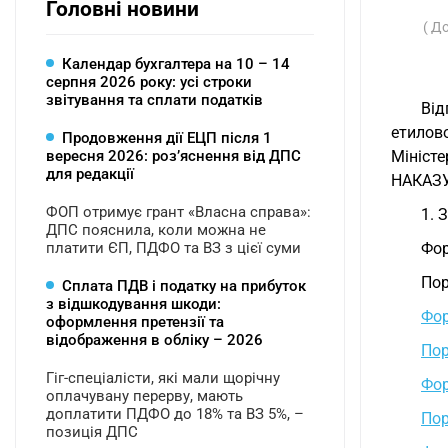
Головні новини
( Д
Календар бухгалтера на 10 – 14
серпня 2026 року: усі строки
звітування та сплати податків
Від
етилов
Продовження дії ЕЦП після 1
вересня 2026: розʼяснення від ДПС
Мініст
для редакції
НАКАЗ
ФОП отримує грант «Власна справа»:
1. 
ДПС пояснила, коли можна не
платити ЄП, ПДФО та ВЗ з цієї суми
Фор
Пор
Сплата ПДВ і податку на прибуток
з відшкодування шкоди:
Фор
оформлення претензії та
відображення в обліку – 2026
Пор
Гіг-спеціалісти, які мали щорічну
Фор
оплачувану перерву, мають
доплатити ПДФО до 18% та ВЗ 5%, –
Пор
позиція ДПС