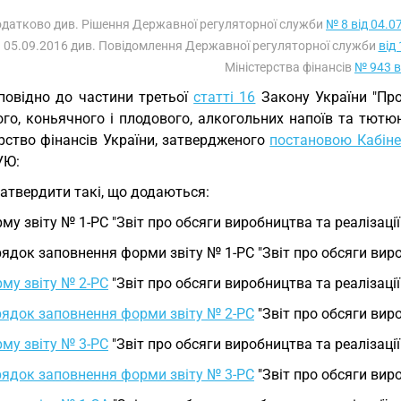
одатково див. Рішення Державної регуляторної служби
№ 8 від 04.0
05.09.2016 див. Повідомлення Державної регуляторної служби
від
Міністерства фінансів
№ 943 в
повідно до частини третьої
статті 16
Закону України "Про
ого, коньячного і плодового, алкогольних напоїв та тютю
ерство фінансів України, затвердженого
постановою Кабінет
УЮ:
Затвердити такі, що додаються:
му звіту № 1-РС "Звіт про обсяги виробництва та реалізації 
ядок заповнення форми звіту № 1-РС "Звіт про обсяги вироб
му звіту № 2-РС
"Звіт про обсяги виробництва та реалізації
ядок заповнення форми звіту № 2-РС
"Звіт про обсяги виро
му звіту № 3-РС
"Звіт про обсяги виробництва та реалізаці
ядок заповнення форми звіту № 3-РС
"Звіт про обсяги вир