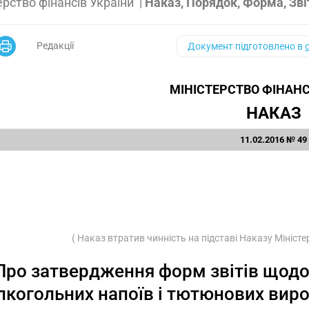
ерство фінансів України
|
Наказ, Порядок, Форма, Зві
Редакції
Документ підготовлено в
МІНІСТЕРСТВО ФІНАНС
НАКАЗ
11.02.2016 № 49
( Наказ втратив чинність на підставі Наказу Мініст
Про затвердження форм звітів щодо 
лкогольних напоїв і тютюнових виро