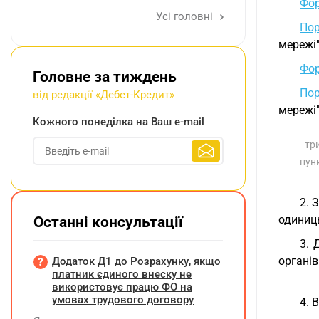
Фор
Усі головні
Пор
мережі"
Фор
Головне за тиждень
Пор
від редакції «Дебет-Кредит»
мережі"
Кожного понеділка на Ваш e-mail
тр
пун
2. 
одиниць
Останні консультації
3. 
органів
Додаток Д1 до Розрахунку, якщо
платник єдиного внеску не
використовує працю ФО на
умовах трудового договору
4. 