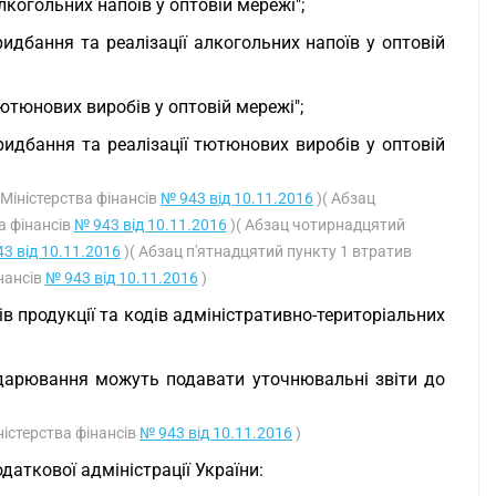
лкогольних напоїв у оптовій мережі";
ридбання та реалізації алкогольних напоїв у оптовій
тютюнових виробів у оптовій мережі";
ридбання та реалізації тютюнових виробів у оптовій
 Міністерства фінансів
№ 943 від 10.11.2016
)( Абзац
а фінансів
№ 943 від 10.11.2016
)( Абзац чотирнадцятий
3 від 10.11.2016
)( Абзац п'ятнадцятий пункту 1 втратив
інансів
№ 943 від 10.11.2016
)
в продукції та кодів адміністративно-територіальних
подарювання можуть подавати уточнювальні звіти до
ністерства фінансів
№ 943 від 10.11.2016
)
даткової адміністрації України: