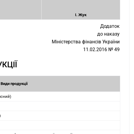
І. Жук
Додаток
до наказу
Міністерства фінансів України
11.02.2016 № 49
КЦІЇ
Види продукції
ясний)
)