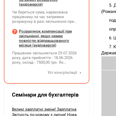
(аудіоверсія)
5. 
(Роман
Чи береться сума, нарахована
працівнику за час затримки
под
розрахунку в разі звільнення при
обчсиленні середньомісячної
опр
заробітної плати (винагороди), для
Розрахунок компенсації при
розрахунку внеску на підтримку
звільненні, якщо немає
6. 
працевлаштування осіб з
повністю відпрацьованого
інвалідністю?
місяця (аудіоверсія)
7. 
Державн
Працівник звільняється 29.07.2026
року, дата прийняття - 18.06.2026
року, оклад - 7500,00 грн. Як
розрахувати компенсацію трьох
невикористаних днів відпустки при
Усі консультації
звільненні?
Семінари для бухгалтерів
Великі зарплатні зміни! Зарплатна
Звітність по-новому з липня! Нова