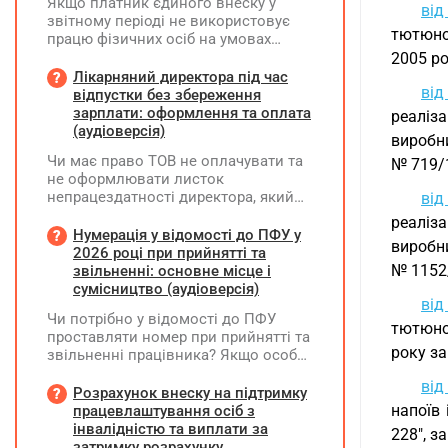
Якщо платник єдиного внеску у
ві
звітному періоді не використовує
тютюно
працю фізичних осіб на умовах
трудового договору (контракту) або
2005 ро
на інших умовах, передбачених
Лікарняний директора під час
від
законодавством, Додаток Д1/
відпустки без збереження
Додаток ФІЗ-Д1 за відповідний
зарплати: оформлення та оплата
реаліза
період не подається
(аудіоверсія)
виробни
Чи має право ТОВ не оплачувати та
№ 719/
не оформлювати листок
непрацездатності директора, який
від
перебуває у відпустці без
реаліза
збереження заробітної плати під час
Нумерація у відомості до ПФУ у
виробни
призупинення діяльності
2026 році при прийнятті та
підприємства?
№ 1152
звільненні: основне місце і
сумісництво (аудіоверсія)
від
Чи потрібно у відомості до ПФУ
тютюнов
проставляти номер при прийнятті та
року за
звільненні працівника? Якщо особа
одночасно працювала за основним
від
місцем роботи та за сумісництвом,
Розрахунок внеску на підтримку
чи рахується це як два роботодавці?
напоїв
працевлаштування осіб з
інвалідністю та виплати за
228", з
затримку розрахунку