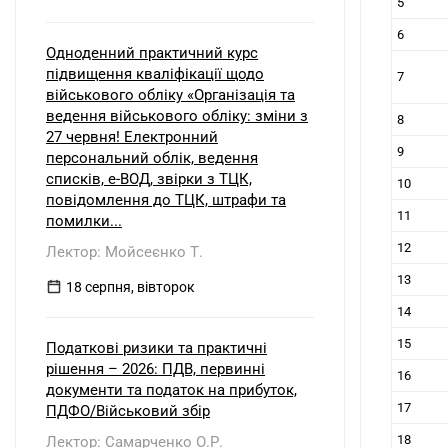
5
6
Одноденний практичний курс
підвищення кваліфікації щодо
7
військового обліку «Організація та
ведення військового обліку: зміни з
8
27 червня! Електронний
9
персональний облік, ведення
списків, е-ВОД, звірки з ТЦК,
10
повідомлення до ТЦК, штрафи та
11
помилки...
12
Лектор: Мойсеєнко Т.
13
18 серпня, вівторок
14
15
Податкові ризики та практичні
рішення – 2026: ПДВ, первинні
16
документи та податок на прибуток,
17
ПДФО/Військовий збір
18
Лектор: Самарченко О.Р.