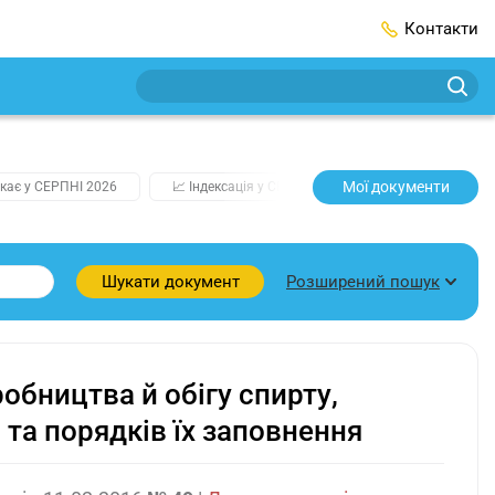
Контакти
Мої документи
кає у СЕРПНІ 2026
📈 Індексація у СЕРПНІ
2️⃣0️⃣2️⃣7️⃣ Усі клю
Розширений пошук
Шукати документ
обництва й обігу спирту,
 та порядків їх заповнення