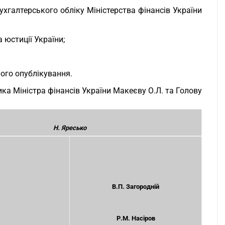
ухгалтерського обліку Міністерства фінансів України
 юстиції України;
ного опублікування.
ка Міністра фінансів України Макеєву О.Л. та Голову
Н. Яресько
В.П. Загородній
Р.М. Насіров