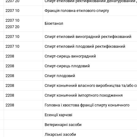
2207 20
Спирт етиловий ректифікований денатурований 
2207 10
Фракція головна етилового спирту
2207 10
Біоетанол
2207 20
2207 10
Спирт етиловий виноградний ректифікований
2207 10
Спирт етиловий плодовий ректифікований
2208
Спирт-сирець виноградний
2208
Спирт-сирець плодовий
2208
Спирт плодовий
2208
Спирт коньячний власного виробництва та/або сп
2208
Спирт коньячний імпортного походження
2208
Головна і хвостова фракції спирту коньячного
Есенції харчові
Ветеринарні засоби
Лікарські засоби