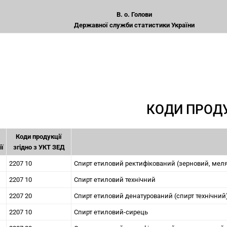
В. о. Голови
Державної служби статистики України
КОДИ ПРОДУ
Коди продукції
ії
згідно з УКТ ЗЕД
2207 10
Спирт етиловий ректифікований (зерновий, мел
2207 10
Спирт етиловий технічний
2207 20
Спирт етиловий денатурований (спирт технічний
2207 10
Спирт етиловий-сирець