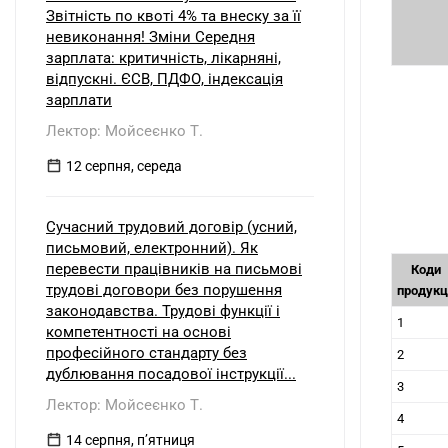
Звітність по квоті 4% та внеску за її
невиконання! Зміни Середня
зарплата: критичність, лікарняні,
відпускні. ЄСВ, ПДФО, індексація
зарплати
Лектор: Мойсеєнко Т.
12 серпня, середа
Сучасний трудовий договір (усний,
письмовий, електронний). Як
перевести працівників на письмові
Коди
трудові договори без порушення
продукц
законодавства. Трудові функції і
1
компетентності на основі
професійного стандарту без
2
дублювання посадової інструкції...
3
Лектор: Мойсеєнко Т.
4
14 серпня, пʼятниця