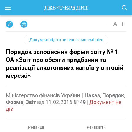
-
A
+
Документ підготовлено в
системі iplex
Порядок заповнення форми звіту № 1-
ОА «Звіт про обсяги придбання та
реалізації алкогольних напоїв у оптовій
мережі»
Міністерство фінансів України
|
Наказ, Порядок,
Форма, Звіт
від
11.02.2016
№ 49
|
Документ не
діє
Редакції
Реквізити