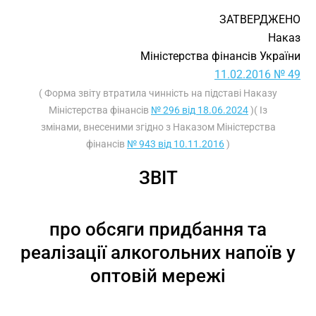
ЗАТВЕРДЖЕНО
Наказ
Міністерства фінансів України
11.02.2016 № 49
( Форма звіту втратила чинність на підставі Наказу
Міністерства фінансів
№ 296 від 18.06.2024
)( Із
змінами, внесеними згідно з Наказом Міністерства
фінансів
№ 943 від 10.11.2016
)
ЗВІТ
про обсяги придбання та
реалізації алкогольних напоїв у
оптовій мережі