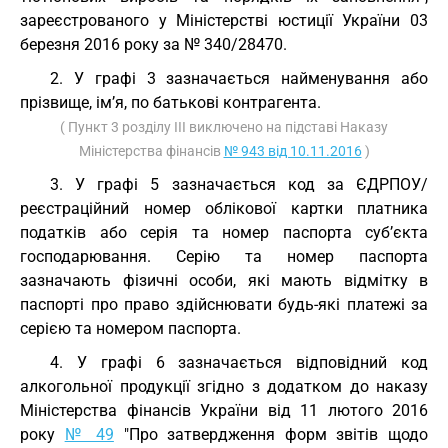
зареєстрованого у Міністерстві юстиції України 03
березня 2016 року за № 340/28470.
2. У графі 3 зазначається найменування або
прізвище, ім’я, по батькові контрагента.
( Пункт 3 розділу III виключено на підставі Наказу
Міністерства фінансів
№ 943 від 10.11.2016
)
3. У графі 5 зазначається код за ЄДРПОУ/
реєстраційний номер облікової картки платника
податків або серія та номер паспорта суб’єкта
господарювання. Серію та номер паспорта
зазначають фізичні особи, які мають відмітку в
паспорті про право здійснювати будь-які платежі за
серією та номером паспорта.
4. У графі 6 зазначається відповідний код
алкогольної продукції згідно з додатком до наказу
Міністерства фінансів України від 11 лютого 2016
року
№ 49
"Про затвердження форм звітів щодо