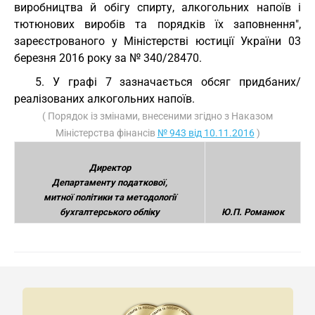
виробництва й обігу спирту, алкогольних напоїв і
тютюнових виробів та порядків їх заповнення",
зареєстрованого у Міністерстві юстиції України 03
березня 2016 року за № 340/28470.
5. У графі 7 зазначається обсяг придбаних/
реалізованих алкогольних напоїв.
( Порядок із змінами, внесеними згідно з Наказом
Міністерства фінансів
№ 943 від 10.11.2016
)
Директор
Департаменту податкової,
митної політики та методології
бухгалтерського обліку
Ю.П. Романюк