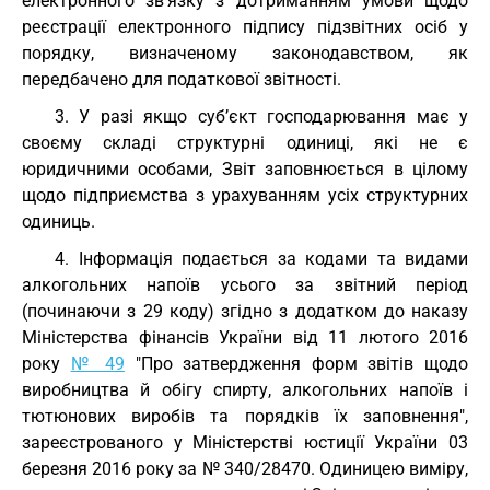
електронного зв’язку з дотриманням умови щодо
реєстрації електронного підпису підзвітних осіб у
порядку, визначеному законодавством, як
передбачено для податкової звітності.
3. У разі якщо суб’єкт господарювання має у
своєму складі структурні одиниці, які не є
юридичними особами, Звіт заповнюється в цілому
щодо підприємства з урахуванням усіх структурних
одиниць.
4. Інформація подається за кодами та видами
алкогольних напоїв усього за звітний період
(починаючи з 29 коду) згідно з додатком до наказу
Міністерства фінансів України від 11 лютого 2016
року
№ 49
"Про затвердження форм звітів щодо
виробництва й обігу спирту, алкогольних напоїв і
тютюнових виробів та порядків їх заповнення",
зареєстрованого у Міністерстві юстиції України 03
березня 2016 року за № 340/28470. Одиницею виміру,