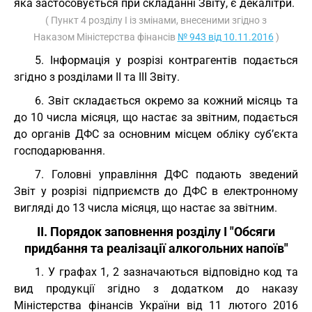
яка застосовується при складанні Звіту, є декалітри.
( Пункт 4 розділу I із змінами, внесеними згідно з
Наказом Міністерства фінансів
№ 943 від 10.11.2016
)
5. Інформація у розрізі контрагентів подається
згідно з розділами ІІ та ІІІ Звіту.
6. Звіт складається окремо за кожний місяць та
до 10 числа місяця, що настає за звітним, подається
до органів ДФС за основним місцем обліку суб’єкта
господарювання.
7. Головні управління ДФС подають зведений
Звіт у розрізі підприємств до ДФС в електронному
вигляді до 13 числа місяця, що настає за звітним.
ІІ. Порядок заповнення розділу І "Обсяги
придбання та реалізації алкогольних напоїв"
1. У графах 1, 2 зазначаються відповідно код та
вид продукції згідно з додатком до наказу
Міністерства фінансів України від 11 лютого 2016