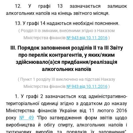
12. У графі 13 зазначається залишок
алкогольних напоїв на кінець звітного місяця.
13. У графі 14 надаються необхідні пояснення.
( Розділ II із змінами, внесеними згідно з Наказом
Міністерства фінансів
№ 943 від 10.11.2016
)
ІІІ. Порядок заповнення розділів ІІ та ІІІ Звіту
про перелік контрагентів, у яких/яким
здійснювало(а)ся придбання/реалізація
алкогольних напоїв
( Пункт 1 розділу III виключено на підставі Наказу
Міністерства фінансів
№ 943 від 10.11.2016
)
1. У графі 2 зазначається код адміністративно-
територіальної одиниці згідно з додатком до наказу
Міністерства фінансів України від 11 лютого 2016
року
№ 49
"Про затвердження форм звітів щодо
виробництва й обігу спирту, алкогольних напоїв і
тютюнових виробів та порядків їх заповнення",