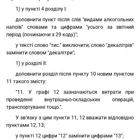
1) у пункті 4 розділу І:
доповнити пункт після слів "видами алкогольних
напоїв" словами та цифрами "усього за звітний
період (починаючи з 29 коду)";
у тексті слово "тис." виключити, слово "декалітрів"
замінити словом "декалітри";
1) у розділі II:
доповнити розділ після пункту 10 новим пунктом
11 такого змісту:
"11. У графі 12 зазначаються витрати при
проведенні внутрішньо-складських операцій,
транспортуванні тощо.".
У зв’язку з цим пункти 11, 12 вважати відповідно
пунктами 12, 13;
у пункті 12 цифри "12" замінити цифрами "13";