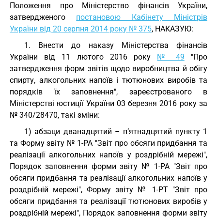
Положення про Міністерство фінансів України,
затвердженого
постановою Кабінету Міністрів
України від 20 серпня 2014 року № 375
, НАКАЗУЮ:
1. Внести до наказу Міністерства фінансів
України від 11 лютого 2016 року
№ 49
"Про
затвердження форм звітів щодо виробництва й обігу
спирту, алкогольних напоїв і тютюнових виробів та
порядків їх заповнення", зареєстрованого в
Міністерстві юстиції України 03 березня 2016 року за
№ 340/28470, такі зміни:
1) абзаци дванадцятий – п’ятнадцятий пункту 1
та Форму звіту № 1-РА "Звіт про обсяги придбання та
реалізації алкогольних напоїв у роздрібній мережі",
Порядок заповнення форми звіту № 1-РА "Звіт про
обсяги придбання та реалізації алкогольних напоїв у
роздрібній мережі", Форму звіту № 1-РТ "Звіт про
обсяги придбання та реалізації тютюнових виробів у
роздрібній мережі", Порядок заповнення форми звіту