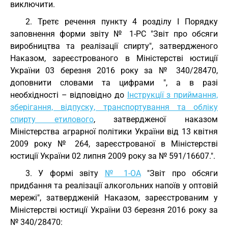
виключити.
2. Третє речення пункту 4 розділу І Порядку
заповнення форми звіту № 1-РС "Звіт про обсяги
виробництва та реалізації спирту", затвердженого
Наказом, зареєстрованого в Міністерстві юстиції
України 03 березня 2016 року за № 340/28470,
доповнити словами та цифрами ", а в разі
необхідності – відповідно до
Інструкції з приймання,
зберігання, відпуску, транспортування та обліку
спирту етилового
, затвердженої наказом
Міністерства аграрної політики України від 13 квітня
2009 року № 264, зареєстрованої в Міністерстві
юстиції України 02 липня 2009 року за № 591/16607.".
3. У формі звіту
№ 1-ОА
"Звіт про обсяги
придбання та реалізації алкогольних напоїв у оптовій
мережі", затвердженій Наказом, зареєстрованим у
Міністерстві юстиції України 03 березня 2016 року за
№ 340/28470: