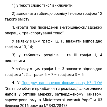
1) у тексті слово "тис." виключити;
2) доповнити таблицю розділу І новою графою 12
такого змісту:
"Витрати при проведенні внутрішньо-складських
операцій, транспортуванні тощо".
У зв’язку з цим графи 12, 13 вважати відповідно
графами 13, 14;
3) у таблицях розділів II та III графи 1, 4
виключити.
У зв’язку з цим графи 1 – 3 вважати відповідно
графами 1, 2, а графи 5 – 7 – графами 3 – 5.
4. У
Порядку заповнення форми звіту № 1-ОА
"Звіт про обсяги придбання та реалізації алкогольних
напоїв у оптовій мережі", затвердженому Наказом,
зареєстрованому в Міністерстві юстиції України 03
березня 2016 року за № 343/28473: