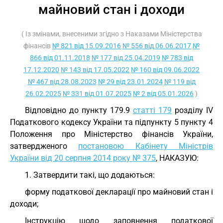
майновий стан і доходи
( Із змінами, внесеними згідно з Наказами Міністерства
фінансів
№ 821 від 15.09.2016
№ 556 від 06.06.2017
№
866 від 01.11.2018
№ 177 від 25.04.2019
№ 783 від
17.12.2020
№ 143 від 17.05.2022
№ 160 від 09.06.2022
№ 467 від 28.08.2023
№ 29 від 23.01.2024
№ 119 від
26.02.2025
№ 331 від 01.07.2025
№ 2 від 05.01.2026
)
Відповідно до пункту 179.9
статті 179
розділу IV
Податкового кодексу України та підпункту 5 пункту 4
Положення про Міністерство фінансів України,
затвердженого
постановою Кабінету Міністрів
України від 20 серпня 2014 року № 375
, НАКАЗУЮ:
1. Затвердити такі, що додаються:
форму податкової декларації про майновий стан і
доходи;
Інструкцію щодо заповнення податкової