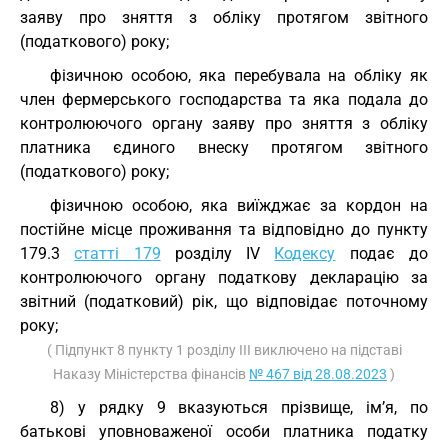
заяву про зняття з обліку протягом звітного
(податкового) року;
фізичною особою, яка перебувала на обліку як
член фермерського господарства та яка подала до
контролюючого органу заяву про зняття з обліку
платника єдиного внеску протягом звітного
(податкового) року;
фізичною особою, яка виїжджає за кордон на
постійне місце проживання та відповідно до пункту
179.3
статті 179
розділу IV
Кодексу
подає до
контролюючого органу податкову декларацію за
звітний (податковий) рік, що відповідає поточному
року;
( Підпункт 8 пункту 1 розділу III виключено на підставі
Наказу Міністерства фінансів
№ 467 від 28.08.2023
)
8) у рядку 9 вказуються прізвище, ім’я, по
батькові уповноваженої особи платника податку