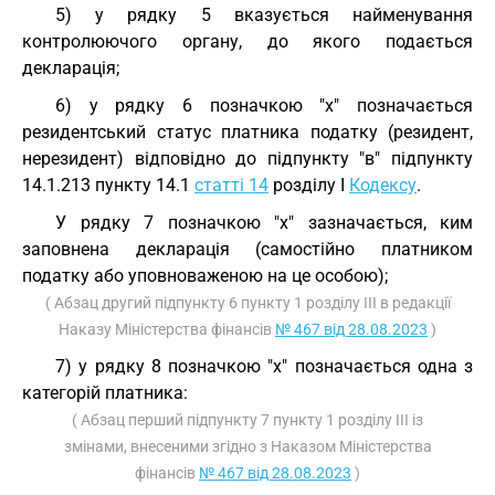
5) у рядку 5 вказується найменування
контролюючого органу, до якого подається
декларація;
6) у рядку 6 позначкою "х" позначається
резидентський статус платника податку (резидент,
нерезидент) відповідно до підпункту "в" підпункту
14.1.213 пункту 14.1
статті 14
розділу I
Кодексу
.
У рядку 7 позначкою "х" зазначається, ким
заповнена декларація (самостійно платником
податку або уповноваженою на це особою);
( Абзац другий підпункту 6 пункту 1 розділу III в редакції
Наказу Міністерства фінансів
№ 467 від 28.08.2023
)
7) у рядку 8 позначкою "х" позначається одна з
категорій платника:
( Абзац перший підпункту 7 пункту 1 розділу III із
змінами, внесеними згідно з Наказом Міністерства
фінансів
№ 467 від 28.08.2023
)