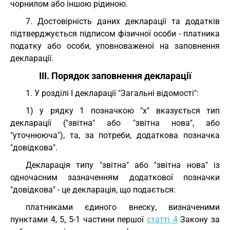
чорнилом або іншою рідиною.
7. Достовірність даних декларації та додатків
підтверджується підписом фізичної особи - платника
податку або особи, уповноваженої на заповнення
декларації.
III. Порядок заповнення декларації
1. У розділі I декларації "Загальні відомості":
1) у рядку 1 позначкою "х" вказується тип
декларації ("звітна" або "звітна нова", або
"уточнююча"), та, за потреби, додаткова позначка
"довідкова".
Декларація типу "звітна" або "звітна нова" із
одночасним зазначенням додаткової позначки
"довідкова" - це декларація, що подається:
платниками єдиного внеску, визначеними
пунктами 4, 5, 5-1 частини першої
статті 4
Закону за