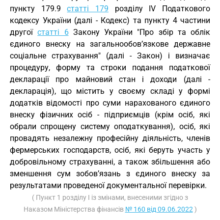
пункту 179.9
статті 179
розділу IV Податкового
кодексу України (далі - Кодекс) та пункту 4 частини
другої
статті 6
Закону України "Про збір та облік
єдиного внеску на загальнообов’язкове державне
соціальне страхування" (далі - Закон) і визначає
процедуру, форму та строки подання податкової
декларації про майновий стан і доходи (далі -
декларація), що містить у своєму складі у формі
додатків відомості про суми нарахованого єдиного
внеску фізичних осіб - підприємців (крім осіб, які
обрали спрощену систему оподаткування), осіб, які
провадять незалежну професійну діяльність, членів
фермерських господарств, осіб, які беруть участь у
добровільному страхуванні, а також збільшення або
зменшення сум зобов’язань з єдиного внеску за
результатами проведеної документальної перевірки.
( Пункт 1 розділу I із змінами, внесеними згідно з
Наказом Міністерства фінансів
№ 160 від 09.06.2022
)