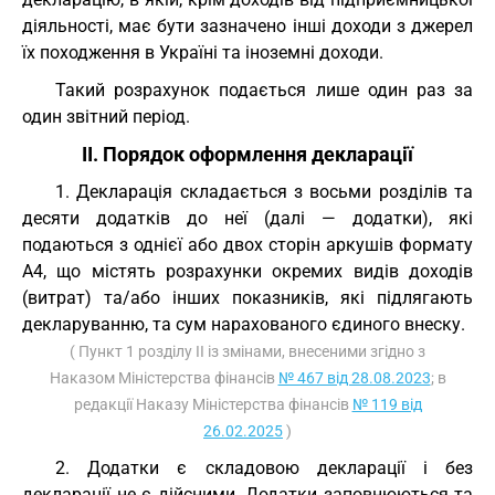
діяльності, має бути зазначено інші доходи з джерел
їх походження в Україні та іноземні доходи.
Такий розрахунок подається лише один раз за
один звітний період.
II. Порядок оформлення декларації
1. Декларація складається з восьми розділів та
десяти додатків до неї (далі — додатки), які
подаються з однієї або двох сторін аркушів формату
A4, що містять розрахунки окремих видів доходів
(витрат) та/або інших показників, які підлягають
декларуванню, та сум нарахованого єдиного внеску.
( Пункт 1 розділу II із змінами, внесеними згідно з
Наказом Міністерства фінансів
№ 467 від 28.08.2023
; в
редакції Наказу Міністерства фінансів
№ 119 від
26.02.2025
)
2. Додатки є складовою декларації і без
декларації не є дійсними. Додатки заповнюються та