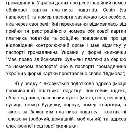
громадянина України даних про реєстраційний номер
облікової картки платника податків. Серія (за
наявності) та номер паспорта зазначаються особою,
яка через свої релігійні переконання відмовилась від
прийняття реєстраційного номера облікової картки
платника податків та офіційно повідомила про це
відповідний контролюючий орган і має відмітку у
паспорті громадянина України у формі книжечки
"Має право здійснювати будь-які платежі за серією
та номером паспорта" або в паспорті громадянина
України у формі картки проставлено слово "Відмова";
4) у рядку 4 вказується податкова адреса (місце
проживання) платника податку: поштовий індекс,
область, район, населений пункт (місто, село, селище),
вулиця, номер будинку, корпус, номер квартири, а
також за бажанням платника податку - контактні
телефони (робочий, домашній, мобільний) та адреса
електронної поштової скриньки;