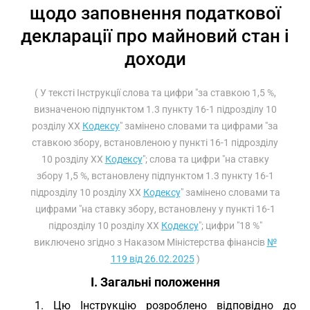
щодо заповнення податкової
декларації про майновий стан і
доходи
( У тексті Інструкції слова та цифри "за ставкою 1,5 %,
визначеною підпунктом 1.3 пункту 16-1 підрозділу 10
розділу XX
Кодексу
" замінено словами та цифрами "за
ставкою збору, встановленою у пункті 16-1 підрозділу
10 розділу XX
Кодексу
"; слова та цифри "на ставку
збору 1,5 %, встановлену підпунктом 1.3 пункту 16-1
підрозділу 10 розділу XX
Кодексу
" замінено словами та
цифрами "на ставку збору, встановлену у пункті 16-1
підрозділу 10 розділу XX
Кодексу
"; цифри "18 %"
виключено згідно з Наказом Міністерства фінансів
№
119 від 26.02.2025
)
І. Загальні положення
1. Цю Інструкцію розроблено відповідно до