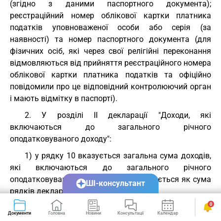
(згідно з даними паспортного документа);
реєстраційний номер облікової картки платника
податків уповноваженої особи або серія (за
наявності) та номер паспортного документа (для
фізичних осіб, які через свої релігійні переконання
відмовляються від прийняття реєстраційного номера
облікової картки платника податків та офіційно
повідомили про це відповідний контролюючий орган
і мають відмітку в паспорті).
2. У розділі II декларації "Доходи, які
включаються до загального річного
оподатковуваного доходу":
1) у рядку 10 вказується загальна сума доходів,
які включаються до загального річного
оподатковуваного доходу, що обчислюється як сума
ШІ-консультант
рядків декларації:
0
рядок 10.1 + рядок 10.2 + рядок 10.3 + рядок 10.4
Документи
Головна
Новини
Консультації
Календар
Сервіси
+ рядок 10.5 + рядок 10.6 + рядок 10.7 + рядок 10.8 +