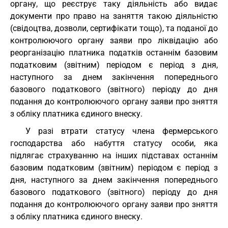
органу, що реєструє таку діяльність або видає
документи про право на заняття такою діяльністю
(свідоцтва, дозволи, сертифікати тощо), та поданої до
контролюючого органу заяви про ліквідацію або
реорганізацію платника податків останнім базовим
податковим (звітним) періодом є період з дня,
наступного за днем закінчення попереднього
базового податкового (звітного) періоду до дня
подання до контролюючого органу заяви про зняття
з обліку платника єдиного внеску.
У разі втрати статусу члена фермерського
господарства або набуття статусу особи, яка
підлягає страхуванню на інших підставах останнім
базовим податковим (звітним) періодом є період з
дня, наступного за днем закінчення попереднього
базового податкового (звітного) періоду до дня
подання до контролюючого органу заяви про зняття
з обліку платника єдиного внеску.