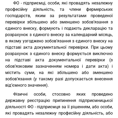
ФО - підприємці, особи, які провадять незалежну
професійну діяльність, та члени фермерських
господарств, яким за результатами проведеної
перевірки збільшено або зменшено зобов’язання з
єдиного внеску, формують і подають декларацію та
розрахунок з єдиного внеску за календарний місяць,
в якому узгоджено зобов’язання з єдиного внеску на
підставі акта документальної перевірки. При цьому
розрахунок з єдиного внеску формується виключно
на підставі акта документальної перевірки (з
обов’язковим зазначенням номера і дати акта) і
містить суми, на які збільшено або зменшено
зобов’язання (у такому разі допускається внесення
від’ємного значення).
Фізичні особи, стосовно яких проведено
державну реєстрацію припинення підприємницької
діяльності ФО - підприємця за її рішенням, або особи,
які провадять незалежну професійну діяльність, або