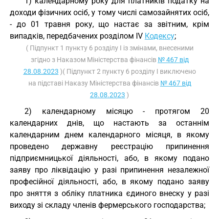
1) календарному року для платників податку на
доходи фізичних осіб, у тому числі самозайнятих осіб,
- до 01 травня року, що настає за звітним, крім
випадків, передбачених розділом IV
Кодексу
;
( Підпункт 1 пункту 6 розділу I із змінами, внесеними
згідно з Наказом Міністерства фінансів
№ 467 від
28.08.2023
)( Підпункт 2 пункту 6 розділу I виключено
на підставі Наказу Міністерства фінансів
№ 467 від
28.08.2023
)
2) календарному місяцю - протягом 20
календарних днів, що настають за останнім
календарним днем календарного місяця, в якому
проведено державну реєстрацію припинення
підприємницької діяльності, або, в якому подано
заяву про ліквідацію у разі припинення незалежної
професійної діяльності, або, в якому подано заяву
про зняття з обліку платника єдиного внеску у разі
виходу зі складу членів фермерського господарства;