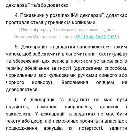
декларації та/або додатках.
4. Показники у розділах II-VI декларації, додатках
проставляються у гривнях із копійками.
( Пункт 4 розділу II із змінами, внесеними згідно з
Наказом Міністерства фінансів
№ 119 від 26.02.2025
)
5. Декларація та додатки заповнюються таким
чином, щоб забезпечити вільне читання тексту (цифр)
та збереження цих записів протягом установленого
терміну зберігання звітності (друкованим способом,
чорнильними або кульковими ручками синього або
чорного кольору). Заповнення олівцем не
дозволяється.
6. У декларації та додатках не має бути
підчисток, помарок, виправлень, дописок і
закреслень. У декларації та додатках не має бути
тексту або цифр, які неможливо прочитати внаслідок
пошкодження аркушів, їх потертості, залиття