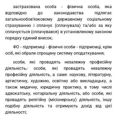
застрахована особа - фізична особа, яка
відповідно до законодавства підлягає
загальнообов’язковому державному соціальному
страхуванню і сплачує (сплачувала) та/або за яку
сплачується (сплачувався) в установленому законом
порядку єдиний внесок;
ФО - підприємці - фізичні особи - підприємці, крім
осіб, які обрали спрощену систему оподаткування;
особи, які провадять незалежну професійну
діяльність,- особи, які провадять незалежну
професійну діяльність, а саме: наукову, літературну,
артистичну, художню, освітню або викладацьку, а
також медичну, юридичну практику, в тому числі
адвокатську, нотаріальну діяльність, або особи, які
провадять релігійну (місіонерську) діяльність, іншу
подібну діяльність та отримують дохід від цієї
діяльності;