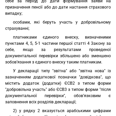
себе за період до дати формування заяви на
призначення пенсії або до дати настання страхового
випадку;
особами, які беруть участь у добровільному
страхуванні;
платниками єдиного внеску, визначеними
пунктами 4, 5, 5-1 частини першої статті 4 Закону за
себе, якщо за результатами проведеної
документальної перевірки збільшено або зменшено
зобов’язання з єдиного внеску таким платникам.
У декларації типу "звітна" або "звітна нова" із
зазначенням додаткової позначки "довідкова", що
містить додаток (додатки) ЄСВ2 з типом форми
"добровільна участь" або ЄСВ3 з типом форми "після
документальної перевірки", обов’язковим є
заповнення всіх розділів декларації;
2) у рядку 2 вказується арабськими цифрами