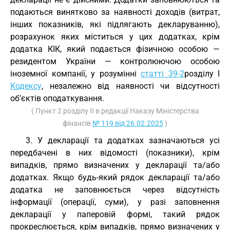
подаються винятково за наявності доходів (витрат,
інших показників, які підлягають декларуванню),
розрахунок яких міститься у цих додатках, крім
додатка КІК, який подається фізичною особою —
резидентом України — контролюючою особою
іноземної компанії, у розумінні
статті 39-2
розділу I
Кодексу
, незалежно від наявності чи відсутності
об’єктів оподаткування.
( Пункт 2 розділу II в редакції Наказу Міністерства
фінансів
№ 119 від 26.02.2025
)
3. У декларації та додатках зазначаються усі
передбачені в них відомості (показники), крім
випадків, прямо визначених у декларації та/або
додатках. Якщо будь-який рядок декларації та/або
додатка не заповнюється через відсутність
інформації (операції, суми), у разі заповнення
декларації у паперовій формі, такий рядок
прокреслюється, крім випадків, прямо визначених у