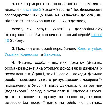
члени фермерського господарства - громадяни,
визначені
статтею 3
Закону України "Про фермерське
господарство", якщо вони не належать до осіб, які
підлягають страхуванню на інших підставах;
особи, які беруть участь у добровільному
страхуванні - особи, зазначені в частині першій
статті
10
Закону.
3. Подання декларації передбачено
Конституцією
України
,
Кодексом
та
Законом
.
4. Фізична особа - платник податку (фізична
особа - резидент, яка отримує доходи як із джерела їх
походження в Україні, так і іноземні доходи; фізична
особа - нерезидент, яка отримує доходи з джерела їх
походження в Україні) подає декларацію за звітний
(податковий) період в установлені Кодексом строки
до контролюючого органу за своєю податковою
адресою (за якою її взято на облік як платника