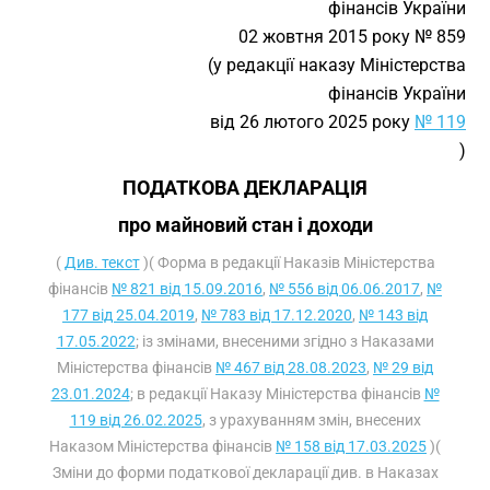
фінансів України
02 жовтня 2015 року № 859
(у редакції наказу Міністерства
фінансів України
від 26 лютого 2025 року
№ 119
)
ПОДАТКОВА ДЕКЛАРАЦІЯ
про майновий стан і доходи
(
Див. текст
)( Форма в редакції Наказів Міністерства
фінансів
№ 821 від 15.09.2016
,
№ 556 від 06.06.2017
,
№
177 від 25.04.2019
,
№ 783 від 17.12.2020
,
№ 143 від
17.05.2022
; із змінами, внесеними згідно з Наказами
Міністерства фінансів
№ 467 від 28.08.2023
,
№ 29 від
23.01.2024
; в редакції Наказу Міністерства фінансів
№
119 від 26.02.2025
, з урахуванням змін, внесених
Наказом Міністерства фінансів
№ 158 від 17.03.2025
)(
Зміни до форми податкової декларації див. в Наказах