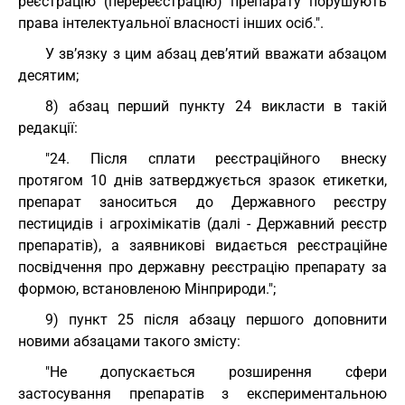
реєстрацію (перереєстрацію) препарату порушують
права інтелектуальної власності інших осіб.".
У зв’язку з цим абзац дев’ятий вважати абзацом
десятим;
8) абзац перший пункту 24 викласти в такій
редакції:
"24. Після сплати реєстраційного внеску
протягом 10 днів затверджується зразок етикетки,
препарат заноситься до Державного реєстру
пестицидів і агрохімікатів (далі - Державний реєстр
препаратів), а заявникові видається реєстраційне
посвідчення про державну реєстрацію препарату за
формою, встановленою Мінприроди.";
9) пункт 25 після абзацу першого доповнити
новими абзацами такого змісту:
"Не допускається розширення сфери
застосування препаратів з експериментальною