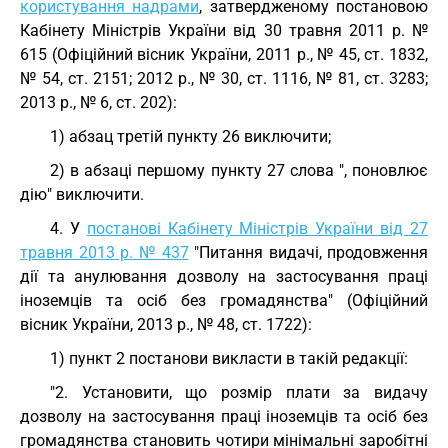
користування надрами
, затвердженому постановою
Кабінету Міністрів України від 30 травня 2011 р. №
615 (Офіційний вісник України, 2011 р., № 45, ст. 1832,
№ 54, ст. 2151; 2012 р., № 30, ст. 1116, № 81, ст. 3283;
2013 р., № 6, ст. 202):
1) абзац третій пункту 26 виключити;
2) в абзаці першому пункту 27 слова ", поновлює
дію" виключити.
4. У
постанові Кабінету Міністрів України від 27
травня 2013 р. № 437
"Питання видачі, продовження
дії та анулювання дозволу на застосування праці
іноземців та осіб без громадянства" (Офіційний
вісник України, 2013 р., № 48, ст. 1722):
1) пункт 2 постанови викласти в такій редакції:
"2. Установити, що розмір плати за видачу
дозволу на застосування праці іноземців та осіб без
громадянства становить чотири мінімальні заробітні