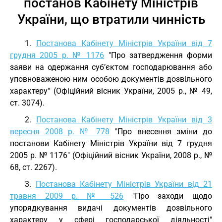
постанов Кабінету Міністрів
України, що втратили чинність
1.
Постанова Кабінету Міністрів України від 7
грудня 2005 р. № 1176
"Про затвердження форми
заяви на одержання суб’єктом господарювання або
уповноваженою ним особою документів дозвільного
характеру" (Офіційний вісник України, 2005 р., № 49,
ст. 3074).
2.
Постанова Кабінету Міністрів України від 3
вересня 2008 р. № 778
"Про внесення зміни до
постанови Кабінету Міністрів України від 7 грудня
2005 р. № 1176" (Офіційний вісник України, 2008 р., №
68, ст. 2267).
3.
Постанова Кабінету Міністрів України від 21
травня 2009 р. № 526
"Про заходи щодо
упорядкування видачі документів дозвільного
характеру у сфері господарської діяльності"