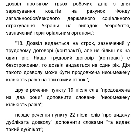
дозвіл протягом трьох робочих днів з дня
зарахування коштів на рахунок Фонду
загальнообов’язкового державного соціального
страхування України на випадок безробіття,
зазначений територіальним органом.";
"18. Дозвіл видається на строк, зазначений у
трудовому договорі (контракті), але не більш як на
один рік. Якщо трудовий договір (контракт) є
безстроковим, то дозвіл видається на один рік. Дія
такого дозволу може бути продовжена необмежену
кількість разів на той самий строк.";
друге речення пункту 19 після слів "продовжена
на два роки" доповнити словами "необмежену
кількість разів";
перше речення пункту 22 після слів "про видачу
дубліката дозволу" доповнити словами "та видає
такий дублікат";