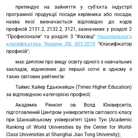
претендує на зайняття у суб’єкта індустрії
програмної продукції посади керівника або посади,
назва якої визначається відповідно до кодів
професій 2131.2, 2132.2, 3121, зазначених у розділі 2
"Професіонали" та розділі 3 "Фахівці"
Національного
класифікатора України ДК 003:2010
"Класифікатор
професій";
має диплом про вищу освіту одного з навчальних
закладів, віднесених до першої сотні в одному з
таких світових рейтингів:
Таймс Хайер Едьюкейшн (Times Higher Education)
за відповідною категорією професії;
Академік Ренкінг ов Волд Юніверситіз,
підготовлений Центром університетів світового класу
при Шанхайському університеті Цзяо Тун (Academic
Ranking of World Universities by the Center for World-
Class Universities at Shanghai Jiao Tong University);