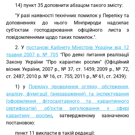
14) пункт 35 доповнити абзацом такого змісту:
"У разі наявності технічних помилок у Переліку та
доповненнях до нього Мінприроди надсилає
суб’єктам господарювання офіційного листа з
повідомленнями щодо таких помилок.".
2. У
постанові Кабінету Міністрів України від 12
травня 2007 р. № 705
"Про деякі питання реалізації
Закону України "Про карантин рослин" (Офіційний
вісник України, 2007 р., № 37, ст. 1459; 2009 р., № 72,
ст. 2487; 2010 р. № 16, ст. 755; 2011 р., № 61, ст. 2439):
1) у
Порядку проведення огляду, обстеження,
аналізу, фумігації (знезараження) та інспектування
(оформлення фітосанітарного та карантинного
сертифікатів) об’єктів регулювання у сфері
карантину рослин
, затвердженому зазначеною
постановою:
пункт 11 викласти в такій редакції: