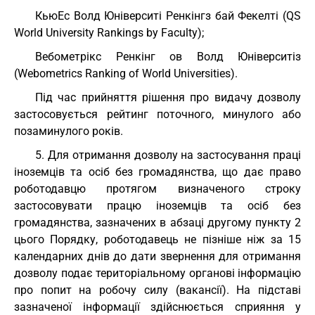
КьюЕс Волд Юніверситі Ренкінгз бай Фекелті (QS
World University Rankings by Faculty);
Вебометрікс Ренкінг ов Волд Юніверситіз
(Webometrics Ranking of World Universities).
Під час прийняття рішення про видачу дозволу
застосовується рейтинг поточного, минулого або
позаминулого років.
5. Для отримання дозволу на застосування праці
іноземців та осіб без громадянства, що дає право
роботодавцю протягом визначеного строку
застосовувати працю іноземців та осіб без
громадянства, зазначених в абзаці другому пункту 2
цього Порядку, роботодавець не пізніше ніж за 15
календарних днів до дати звернення для отримання
дозволу подає територіальному органові інформацію
про попит на робочу силу (вакансії). На підставі
зазначеної інформації здійснюється сприяння у