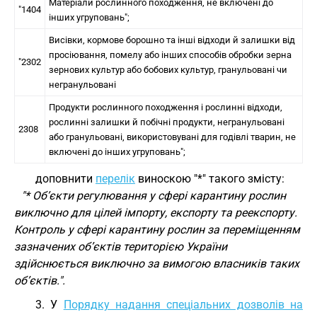
Матеріали рослинного походження, не включені до
"1404
інших угруповань";
Висівки, кормове борошно та інші відходи й залишки від
просіювання, помелу або інших способів обробки зерна
"2302
зернових культур або бобових культур, гранульовані чи
негранульовані
Продукти рослинного походження і рослинні відходи,
рослинні залишки й побічні продукти, негранульовані
2308
або гранульовані, використовувані для годівлі тварин, не
включені до інших угруповань";
доповнити
перелік
виноскою "*" такого змісту:
"* Об’єкти регулювання у сфері карантину рослин
виключно для цілей імпорту, експорту та реекспорту.
Контроль у сфері карантину рослин за переміщенням
зазначених об’єктів територією України
здійснюється виключно за вимогою власників таких
об’єктів.".
3. У
Порядку надання спеціальних дозволів на