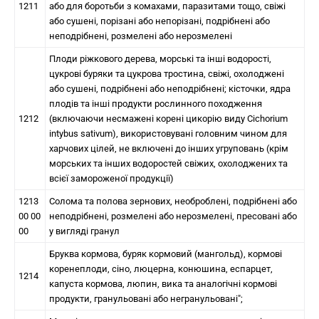
1211
або для боротьби з комахами, паразитами тощо, свіжі
або сушені, порізані або непорізані, подрібнені або
неподрібнені, розмелені або нерозмелені
Плоди ріжкового дерева, морські та інші водорості,
цукрові буряки та цукрова тростина, свіжі, охолоджені
або сушені, подрібнені або неподрібнені; кісточки, ядра
плодів та інші продукти рослинного походження
1212
(включаючи несмажені корені цикорію виду Cichorium
intybus sativum), використовувані головним чином для
харчових цілей, не включені до інших угруповань (крім
морських та інших водоростей свіжих, охолоджених та
всієї замороженої продукції)
1213
Солома та полова зернових, необроблені, подрібнені або
00 00
неподрібнені, розмелені або нерозмелені, пресовані або
00
у вигляді гранул
Бруква кормова, буряк кормовий (мангольд), кормові
коренеплоди, сіно, люцерна, конюшина, еспарцет,
1214
капуста кормова, люпин, вика та аналогічні кормові
продукти, гранульовані або негранульовані";