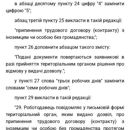
в абзаці десятому пункту 24 цифру "4" замінити
цифрою "5";
абзац третій пункту 25 викласти в такій редакції:
"припинення трудового договору (контракту) з
іноземцем чи особою без громадянства;";
пункт 26 доповнити абзацом такого змісту:
"Подані документи повертаються заявникові в
разі прийняття територіальним органом рішення про
відмову у видачі дозволу.";
у пункті 27 слова "трьох робочих днів" замінити
словами "семи робочих днів";
пункт 29 викласти в такій редакції:
"29. Роботодавець повідомляє у письмовій формі
територіальний орган, яким видано дозвіл, про
припинення трудового договору (контракту) з
іноземцем чи особою без громадянства протягом