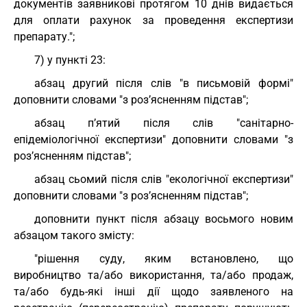
документів заявникові протягом 10 днів видається
для оплати рахунок за проведення експертизи
препарату.";
7) у пункті 23:
абзац другий після слів "в письмовій формі"
доповнити словами "з роз’ясненням підстав";
абзац п’ятий після слів "санітарно-
епідеміологічної експертизи" доповнити словами "з
роз’ясненням підстав";
абзац сьомий після слів "екологічної експертизи"
доповнити словами "з роз’ясненням підстав";
доповнити пункт після абзацу восьмого новим
абзацом такого змісту:
"рішення суду, яким встановлено, що
виробництво та/або використання, та/або продаж,
та/або будь-які інші дії щодо заявленого на