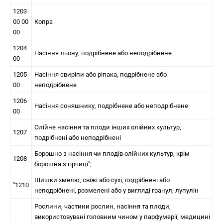
1203
00 00
Копра
00
1204
Насіння льону, подрібнене або неподрібнене
00
1205
Насіння свиріпи або ріпака, подрібнене або
00
неподрібнене
1206
Насіння соняшнику, подрібнене або неподрібнене
00
Олійне насіння та плоди інших олійних культур,
1207
подрібнені або неподрібнені
Борошно з насіння чи плодів олійних культур, крім
1208
борошна з гірчиці";
Шишки хмелю, свіжі або сухі, подрібнені або
"1210
неподрібнені, розмелені або у вигляді гранул; лупулін
Рослини, частини рослин, насіння та плоди,
використовувані головним чином у парфумерії, медицині