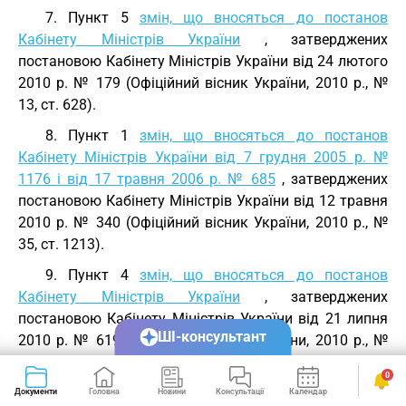
7. Пункт 5
змін, що вносяться до постанов
Кабінету Міністрів України
, затверджених
постановою Кабінету Міністрів України від 24 лютого
2010 р. № 179 (Офіційний вісник України, 2010 р., №
13, ст. 628).
8. Пункт 1
змін, що вносяться до постанов
Кабінету Міністрів України від 7 грудня 2005 р. №
1176 і від 17 травня 2006 р. № 685
, затверджених
постановою Кабінету Міністрів України від 12 травня
2010 р. № 340 (Офіційний вісник України, 2010 р., №
35, ст. 1213).
9. Пункт 4
змін, що вносяться до постанов
Кабінету Міністрів України
, затверджених
постановою Кабінету Міністрів України від 21 липня
ШІ-консультант
2010 р. № 619 (Офіційний вісник України, 2010 р., №
55, ст. 1867).
0
10.
Постанова Кабінету Міністрів України від 8
Документи
Головна
Новини
Консультації
Календар
Сервіси