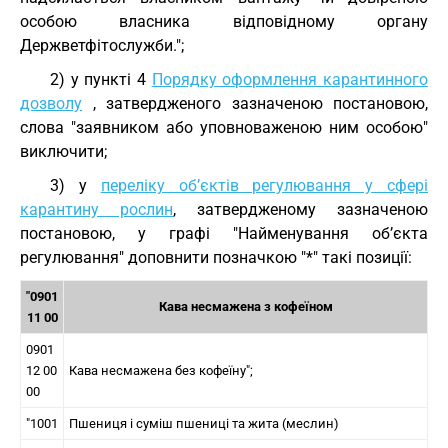
особою власника відповідному органу
Держветфітослужби.";
2) у пункті 4
Порядку оформлення карантинного
дозволу
, затвердженого зазначеною постановою,
слова "заявником або уповноваженою ним особою"
виключити;
3) у
переліку об’єктів регулювання у сфері
карантину рослин
, затвердженому зазначеною
постановою, у графі "Найменування об’єкта
регулювання" доповнити позначкою "*" такі позиції:
"0901
Кава несмажена з кофеїном
11 00
0901
12 00
Кава несмажена без кофеїну";
00
"1001
Пшениця і суміш пшениці та жита (меслин)