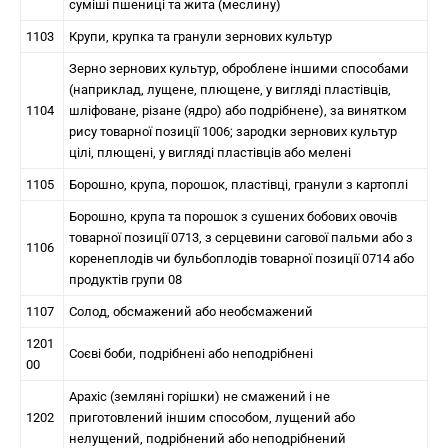
суміші пшениці та жита (меслину)
1103
Крупи, крупка та гранули зернових культур
Зерно зернових культур, оброблене іншими способами
(наприклад, лущене, плющене, у вигляді пластівців,
1104
шліфоване, різане (ядро) або подрібнене), за винятком
рису товарної позиції 1006; зародки зернових культур
цілі, плющені, у вигляді пластівців або мелені
1105
Борошно, крупа, порошок, пластівці, гранули з картоплі
Борошно, крупа та порошок з сушених бобових овочів
товарної позиції 0713, з серцевини сагової пальми або з
1106
коренеплодів чи бульбоплодів товарної позиції 0714 або
продуктів групи 08
1107
Солод, обсмажений або необсмажений
1201
Соєві боби, подрібнені або неподрібнені
00
Арахіс (земляні горішки) не смажений і не
1202
приготовлений іншим способом, лущений або
нелущений, подрібнений або неподрібнений