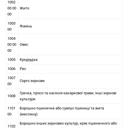
1002
00 00
Жито
00
1003
Ячмінь
00
1004
00 00
Овес
00
1005
Кукурудза
1006
Рис
1007
Сорго зернове
00
Гречка, просо та насіння канаркової трави; інші зернові
1008
культури
1101
Борошно пшеничне або суміші пшениці та жита
00
(меслину)
Борошно інших зернових культур, крім пшеничного або
1102