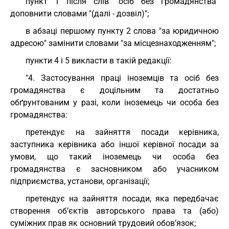
пункт 1 після слів "осіб без громадянства"
доповнити словами "(далі - дозвіл)";
в абзаці першому пункту 2 слова "за юридичною
адресою" замінити словами "за місцезнаходженням";
пункти 4 і 5 викласти в такій редакції:
"4. Застосування праці іноземців та осіб без
громадянства є доцільним та достатньо
обґрунтованим у разі, коли іноземець чи особа без
громадянства:
претендує на зайняття посади керівника,
заступника керівника або іншої керівної посади за
умови, що такий іноземець чи особа без
громадянства є засновником або учасником
підприємства, установи, організації;
претендує на зайняття посади, яка передбачає
створення об’єктів авторського права та (або)
суміжних прав як основний трудовий обов’язок;