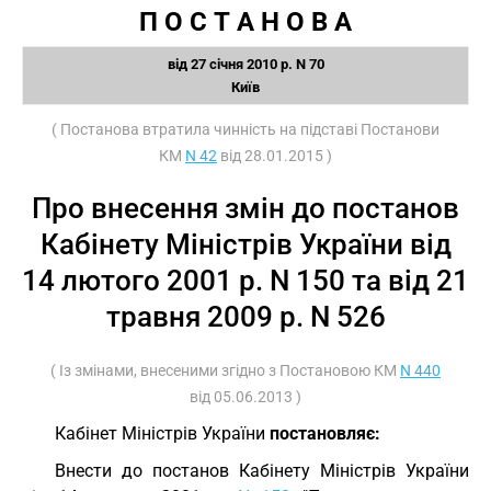
П О С Т А Н О В А
від 27 січня 2010 р. N 70
Київ
( Постанова втратила чинність на підставі Постанови
КМ
N 42
від 28.01.2015 )
Про внесення змін до постанов
Кабінету Міністрів України від
14 лютого 2001 р. N 150 та від 21
травня 2009 р. N 526
( Із змінами, внесеними згідно з Постановою КМ
N 440
від 05.06.2013 )
Кабінет Міністрів України
постановляє:
Внести до постанов Кабінету Міністрів України