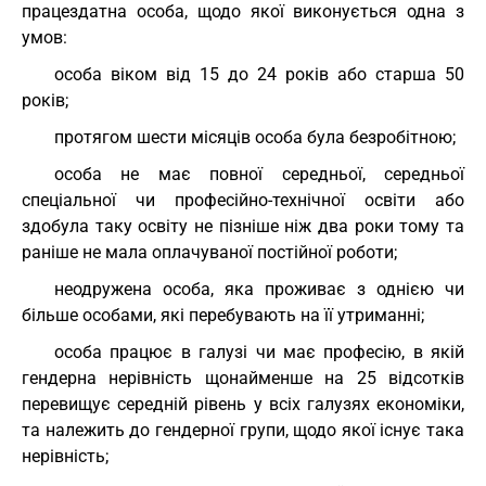
працездатна особа, щодо якої виконується одна з
умов:
особа віком від 15 до 24 років або старша 50
років;
протягом шести місяців особа була безробітною;
особа не має повної середньої, середньої
спеціальної чи професійно-технічної освіти або
здобула таку освіту не пізніше ніж два роки тому та
раніше не мала оплачуваної постійної роботи;
неодружена особа, яка проживає з однією чи
більше особами, які перебувають на її утриманні;
особа працює в галузі чи має професію, в якій
гендерна нерівність щонайменше на 25 відсотків
перевищує середній рівень у всіх галузях економіки,
та належить до гендерної групи, щодо якої існує така
нерівність;