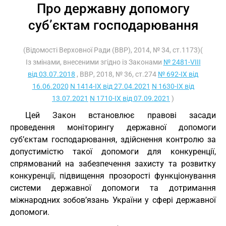
Про державну допомогу
суб’єктам господарювання
(Відомості Верховної Ради (ВВР), 2014, № 34, ст.1173)(
Із змінами, внесеними згідно із Законами
№ 2481-VIII
від 03.07.2018
, ВВР, 2018, № 36, ст.274
№ 692-IX від
16.06.2020
N 1414-IX від 27.04.2021
N 1630-IX від
13.07.2021
N 1710-IX від 07.09.2021
)
Цей Закон встановлює правові засади
проведення моніторингу державної допомоги
суб’єктам господарювання, здійснення контролю за
допустимістю такої допомоги для конкуренції,
спрямований на забезпечення захисту та розвитку
конкуренції, підвищення прозорості функціонування
системи державної допомоги та дотримання
міжнародних зобов’язань України у сфері державної
допомоги.