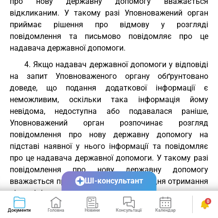
про нову державну допомогу вважається
відкликаним. У такому разі Уповноважений орган
приймає рішення про відмову у розгляді
повідомлення та письмово повідомляє про це
надавача державної допомоги.
4. Якщо надавач державної допомоги у відповіді
на запит Уповноваженого органу обґрунтовано
доведе, що подання додаткової інформації є
неможливим, оскільки така інформація йому
невідома, недоступна або подавалася раніше,
Уповноважений орган розпочинає розгляд
повідомлення про нову державну допомогу на
підставі наявної у нього інформації та повідомляє
про це надавача державної допомоги. У такому разі
повідомлення про нову державну допомогу
ШІ-консультант
вважається прийнятим до розгляду з дня отримання
відповіді на запит Уповноваженого органу.
0
5. Рішення за результатами розгляду
Документи
Головна
Новини
Консультації
Календар
Сервіси