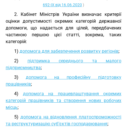
692-IX від 16.06.2020
)
2. Кабінет Міністрів України визначає критерії
оцінки допустимості окремих категорій державної
допомоги, що надається для цілей, передбачених
частиною першою цієї статті, зокрема, таких
категорій:
1)
допомога для забезпечення розвитку регіонів
;
2)
підтримка середнього та малого
підприємництва
;
3)
допомога на професійну підготовку
працівників
;
4)
допомога на працевлаштування окремих
категорій працівників та створення нових робочих
місць
;
5)
допомога на відновлення платоспроможності
та реструктуризацію суб’єктів господарювання
;