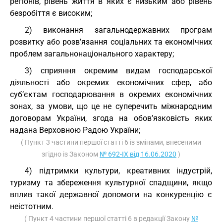
регіонів, рівень життя в яких є низьким або рівень
безробіття є високим;
2) виконання загальнодержавних програм
розвитку або розв’язання соціальних та економічних
проблем загальнонаціонального характеру;
3) сприяння окремим видам господарської
діяльності або окремих економічних сфер, або
суб’єктам господарювання в окремих економічних
зонах, за умови, що це не суперечить міжнародним
договорам України, згода на обов’язковість яких
надана Верховною Радою України;
( Пункт 3 частини першої статті 6 із змінами, внесеними
згідно із Законом
№ 692-IX від 16.06.2020
)
4) підтримки культури, креативних індустрій,
туризму та збереження культурної спадщини, якщо
вплив такої державної допомоги на конкуренцію є
неістотним.
( Пункт 4 частини першої статті 6 в редакції Закону
№