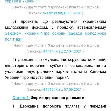
справи в Україні"
;
( Частину другу статті 3 доповнено пунктом 4 згідно із
Законом
№ 692-IX від 16.06.2020
)
5) проектів, що реалізуються Українським
молодіжним фондом, у порядку, встановленому
Законом України "Про основні засади молодіжної
політики"
.
( Частину другу статті 3 доповнено пунктом 5 згідно із
Законом
N 1414-IX від 27.04.2021
)
6) державне стимулювання керуючих компаній,
ініціаторів створення - суб’єктів господарювання та
учасників індустріальних парків згідно із Законом
України "Про індустріальні парки".
( Частину другу статті 3 доповнено пунктом 6 згідно із
Законом
N 1710-IX від 07.09.2021
)
Стаття 4.
Форми державної допомоги
1. Державна допомога полягає у передачі