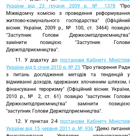
України від 23 грудня 2009 р. № 1378
"Про
Міжвідомчу комісію з проведення реформування
житлово-комунального господарства" (Офіційний
вісник України, 2009 р., № 100, ст. 3464) позицію
"Заступник Голови Держкомпідприємництва"
замінити позицією "Заступник Голови
Держпідприємництва".
11. У додатку до
постанови Кабінету Міністрів
України від 6 січня 2010 р. № 25
"Про утворення Ради
з питань дослідження методів та тенденцій у
відмиванні доходів, одержаних злочинним шляхом, і
фінансуванні тероризму" (Офіційний вісник України,
2010 р., № 2, ст. 61) позицію "заступник Голови
Держкомпідприємництва" замінити позицією
"заступник Голови Держпідприємництва".
12. У пунктах 2-4
постанови Кабінету Міністрів
України від 15 червня 2011 р. № 936
"Деякі питання
функціонування Урядових уповноважених"