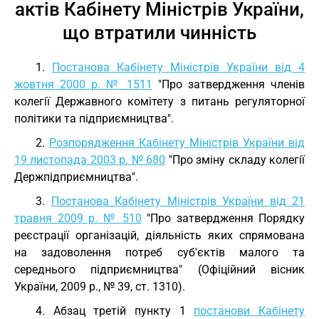
актів Кабінету Міністрів України,
що втратили чинність
1.
Постанова Кабінету Міністрів України від 4
жовтня 2000 р. № 1511
"Про затвердження членів
колегії Державного комітету з питань регуляторної
політики та підприємництва".
2.
Розпорядження Кабінету Міністрів України від
19 листопада 2003 р. № 680
"Про зміну складу колегії
Держпідприємництва".
3.
Постанова Кабінету Міністрів України від 21
травня 2009 р. № 510
"Про затвердження Порядку
реєстрації організацій, діяльність яких спрямована
на задоволення потреб суб'єктів малого та
середнього підприємництва" (Офіційний вісник
України, 2009 р., № 39, ст. 1310).
4. Абзац третій пункту 1
постанови Кабінету