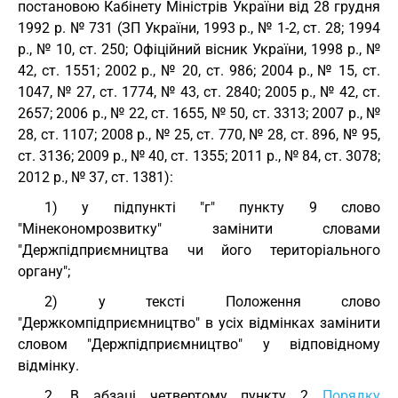
постановою Кабінету Міністрів України від 28 грудня
1992 р. № 731 (ЗП України, 1993 р., № 1-2, ст. 28; 1994
р., № 10, ст. 250; Офіційний вісник України, 1998 р., №
42, ст. 1551; 2002 р., № 20, ст. 986; 2004 р., № 15, ст.
1047, № 27, ст. 1774, № 43, ст. 2840; 2005 р., № 42, ст.
2657; 2006 р., № 22, ст. 1655, № 50, ст. 3313; 2007 р., №
28, ст. 1107; 2008 р., № 25, ст. 770, № 28, ст. 896, № 95,
ст. 3136; 2009 р., № 40, ст. 1355; 2011 р., № 84, ст. 3078;
2012 р., № 37, ст. 1381):
1) у підпункті "г" пункту 9 слово
"Мінекономрозвитку" замінити словами
"Держпідприємництва чи його територіального
органу";
2) у тексті Положення слово
"Держкомпідприємництво" в усіх відмінках замінити
словом "Держпідприємництво" у відповідному
відмінку.
2. В абзаці четвертому пункту 2
Порядку