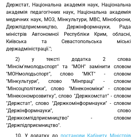
Держстат, Національна академія наук, Національна
академія педагогічних наук, Національна академія
медичних наук, МОЗ, Мінкультури, МВС, Міноборони,
Держпідприємництво, Держінформнауки, Рада
міністрів Автономної Республіки Крим, обласні,
Київська та Севастопольська міські
держадміністрації.";
2) у тексті додатка 2 слова
"Мінсім'ямолодьспорт" та "МОН" замінити словом
"МОНмолодьспорт", слово "МКТ" - словом
"Мінкультури", слово "Мінпраці" - словом
"Мінсоцполітики", слово "Мінекономіки" - словом
"Мінекономрозвитку", слово "Держкомстат" - словом
"Держстат", слово "Держкомінформнауки" - словом
"Держінформнауки", слово
"Держкомпідприємництво" - словом
"Держпідприємництво".
10. У додатку до
постанови Кабінету Міністрів