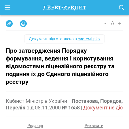
-
A
+
Документ підготовлено в
системі iplex
Про затвердження Порядку
формування, ведення і користування
відомостями ліцензійного реєстру та
подання їх до Єдиного ліцензійного
реєстру
Кабінет Міністрів України
|
Постанова, Порядок,
Перелік
від
08.11.2000
№ 1658
|
Документ не діє
Редакції
Реквізити