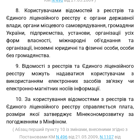
КМ
N 496
від 21.05.2009 )
8. Користувачами відомостей з реєстрів та
Єдиного ліцензійного реєстру є органи державної
влади, органи місцевого самоврядування, громадяни
України, підприємства, установи, організації усіх
форм власності, міжнародні об'єднання та
організації, іноземні юридичні та фізичні особи, особи
без громадянства.
9. Відомості з реєстрів та Єдиного ліцензійного
реєстру можуть надаватися користувачам з
використанням електронних засобів зв'язку чи
електронно-магнітних носіїв інформації.
10. За користування відомостями з реєстрів та
Єдиного ліцензійного реєстру справляється плата,
розміри якої затверджує Мінекономрозвитку за
погодженням з Мінфіном.
( Абзац перший пункту 10 із змінами, внесеними згідно з
Постановами КМ
N 496
від 21.05.2009,
N 1107
від