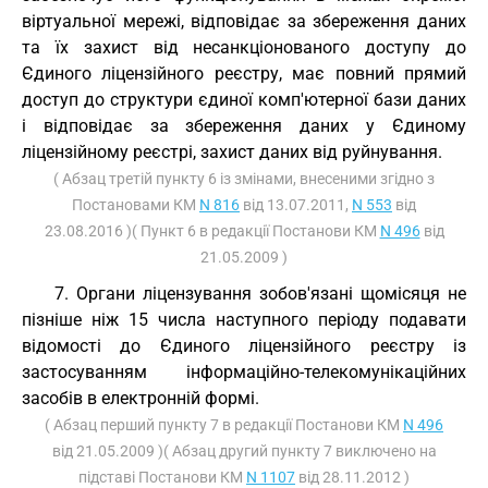
віртуальної мережі, відповідає за збереження даних
та їх захист від несанкціонованого доступу до
Єдиного ліцензійного реєстру, має повний прямий
доступ до структури єдиної комп'ютерної бази даних
і відповідає за збереження даних у Єдиному
ліцензійному реєстрі, захист даних від руйнування.
( Абзац третій пункту 6 із змінами, внесеними згідно з
Постановами КМ
N 816
від 13.07.2011,
N 553
від
23.08.2016 )( Пункт 6 в редакції Постанови КМ
N 496
від
21.05.2009 )
7. Органи ліцензування зобов'язані щомісяця не
пізніше ніж 15 числа наступного періоду подавати
відомості до Єдиного ліцензійного реєстру із
застосуванням інформаційно-телекомунікаційних
засобів в електронній формі.
( Абзац перший пункту 7 в редакції Постанови КМ
N 496
від 21.05.2009 )( Абзац другий пункту 7 виключено на
підставі Постанови КМ
N 1107
від 28.11.2012 )