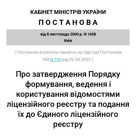
КАБІНЕТ МІНІСТРІВ УКРАЇНИ
П О С Т А Н О В А
від 8 листопада 2000 р. N 1658
Київ
( Постанова втратила чинність на підставі Постанови
КМ
N 755
від 26.08.2020 )
Про затвердження Порядку
формування, ведення і
користування відомостями
ліцензійного реєстру та подання
їх до Єдиного ліцензійного
реєстру