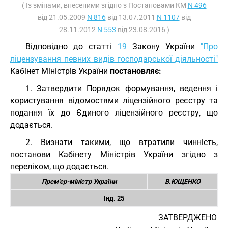
( Із змінами, внесеними згідно з Постановами КМ
N 496
від 21.05.2009
N 816
від 13.07.2011
N 1107
від
28.11.2012
N 553
від 23.08.2016 )
Відповідно до статті
19
Закону України
"Про
ліцензування певних видів господарської діяльності"
Кабінет Міністрів України
постановляє:
1. Затвердити Порядок формування, ведення і
користування відомостями ліцензійного реєстру та
подання їх до Єдиного ліцензійного реєстру, що
додається.
2. Визнати такими, що втратили чинність,
постанови Кабінету Міністрів України згідно з
переліком, що додається.
Прем'єр-міністр України
В.ЮЩЕНКО
Інд. 25
ЗАТВЕРДЖЕНО