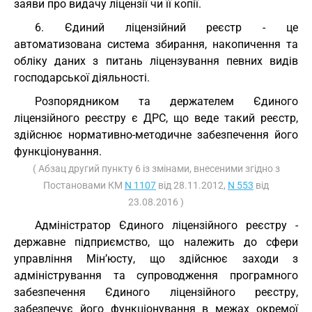
заяви про видачу ліцензії чи її копії.
6. Єдиний ліцензійний реєстр - це
автоматизована система збирання, накопичення та
обліку даних з питань ліцензування певних видів
господарської діяльності.
Розпорядником та держателем Єдиного
ліцензійного реєстру є ДРС, що веде такий реєстр,
здійснює нормативно-методичне забезпечення його
функціонування.
( Абзац другий пункту 6 із змінами, внесеними згідно з
Постановами КМ
N 1107
від 28.11.2012,
N 553
від
23.08.2016 )
Адміністратор Єдиного ліцензійного реєстру -
державне підприємство, що належить до сфери
управління Мін’юсту, що здійснює заходи з
адміністрування та супроводження програмного
забезпечення Єдиного ліцензійного реєстру,
забезпечує його функціонування в межах окремої