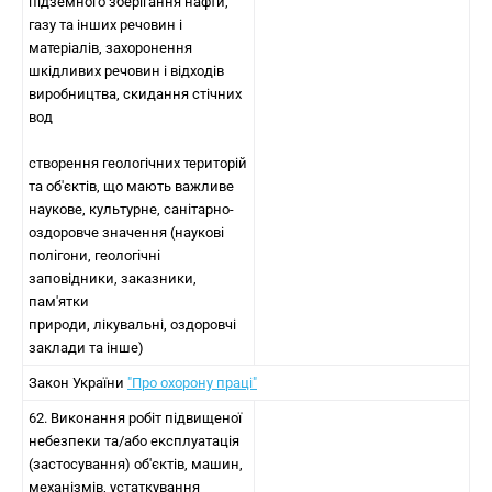
підземного зберігання нафти,
газу та інших речовин і
матеріалів, захоронення
шкідливих речовин і відходів
виробництва, скидання стічних
вод
створення геологічних територій
та об'єктів, що мають важливе
наукове, культурне, санітарно-
оздоровче значення (наукові
полігони, геологічні
заповідники, заказники,
пам'ятки
природи, лікувальні, оздоровчі
заклади та інше)
Закон України
"Про охорону праці"
62. Виконання робіт підвищеної
небезпеки та/або експлуатація
(застосування) об'єктів, машин,
механізмів, устаткування