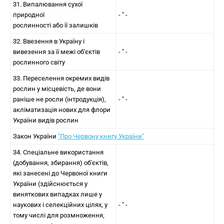
31. Випалювання сухої
природної
- " -
рослинності або її залишків
32. Ввезення в Україну і
вивезення за її межі об'єктів
- " -
рослинного світу
33. Переселення окремих видів
рослин у місцевість, де вони
раніше не росли (інтродукція),
- " -
акліматизація нових для флори
України видів рослин
Закон України
"Про Червону книгу України"
34. Спеціальне використання
(добування, збирання) об'єктів,
які занесені до Червоної книги
України (здійснюється у
виняткових випадках лише у
наукових і селекційних цілях, у
- " -
тому числі для розмноження,