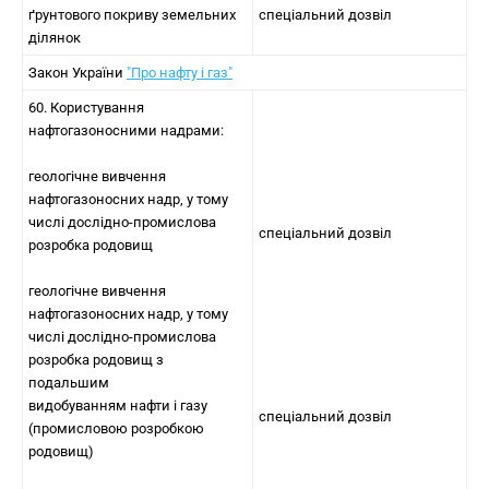
ґрунтового покриву земельних
спеціальний дозвіл
ділянок
Закон України
"Про нафту і газ"
60. Користування
нафтогазоносними надрами:
геологічне вивчення
нафтогазоносних надр, у тому
числі дослідно-промислова
спеціальний дозвіл
розробка родовищ
геологічне вивчення
нафтогазоносних надр, у тому
числі дослідно-промислова
розробка родовищ з
подальшим
видобуванням нафти і газу
спеціальний дозвіл
(промисловою розробкою
родовищ)