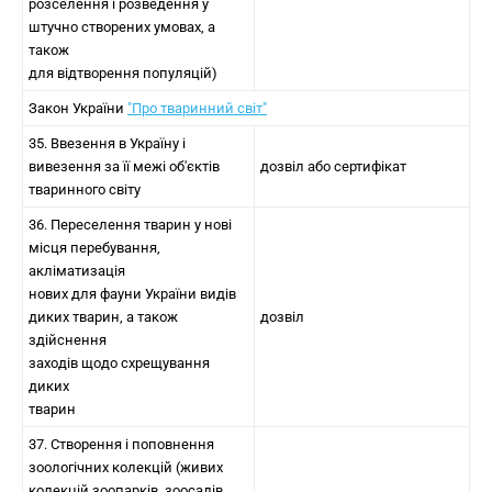
розселення і розведення у
штучно створених умовах, а
також
для відтворення популяцій)
Закон України
"Про тваринний світ"
35. Ввезення в Україну і
вивезення за її межі об'єктів
дозвіл або сертифікат
тваринного світу
36. Переселення тварин у нові
місця перебування,
акліматизація
нових для фауни України видів
диких тварин, а також
дозвіл
здійснення
заходів щодо схрещування
диких
тварин
37. Створення і поповнення
зоологічних колекцій (живих
колекцій зоопарків, зоосадів,