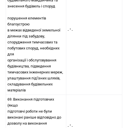
будівельного майданчика та
знесення будівель і споруд
порушення елементів
благоустрою
в межах відведеної земельної
- " -
ділянки під забудову,
спорудження тимчасових та
побутових споруд, необхідних
для
організації і обслуговування
будівництва, підведення
тимчасових інженерних мереж,
улаштування під'їзних шляхів,
складування будівельних
матеріалів
69. Виконання підготовчих
(якщо
підготовчі роботи не були
виконані раніше відповідно до
дозволу на виконання
- " -