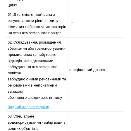
цілях
51. Діяльність, пов'язана з
регулюванням рівня впливу
- " -
фізичних та біологічних факторів
на стан атмосферного повітря
52. Складування, розміщення,
зберігання або транспортування
промислових та побутових
відходів, які є джерелами
забруднення атмосферного
спеціальний дозвіл
повітря
забруднюючими речовинами та
речовинами з неприємним
запахом
або іншого шкідливого впливу
Водний кодекс України
53. Спеціальне
водокористування - забір води з
водних об'єктів із