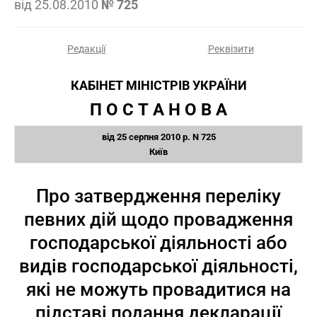
від
25.08.2010
№ 725
Редакції
Реквізити
КАБІНЕТ МІНІСТРІВ УКРАЇНИ
П О С Т А Н О В А
від 25 серпня 2010 р. N 725
Київ
Про затвердження переліку
певних дій щодо провадження
господарської діяльності або
видів господарської діяльності,
які не можуть провадитися на
підставі подання декларації