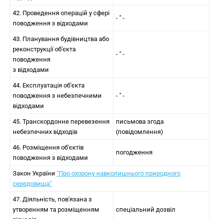
42. Проведення операцій у сфері
- " -
поводження з відходами
43. Планування будівництва або
реконструкції об'єкта
- " -
поводження
з відходами
44. Експлуатація об'єкта
поводження з небезпечними
- " -
відходами
45. Транскордонне перевезення
письмова згода
небезпечних відходів
(повідомлення)
46. Розміщення об'єктів
погодження
поводження з відходами
Закон України
"Про охорону навколишнього природного
середовища"
47. Діяльність, пов'язана з
утворенням та розміщенням
спеціальний дозвіл