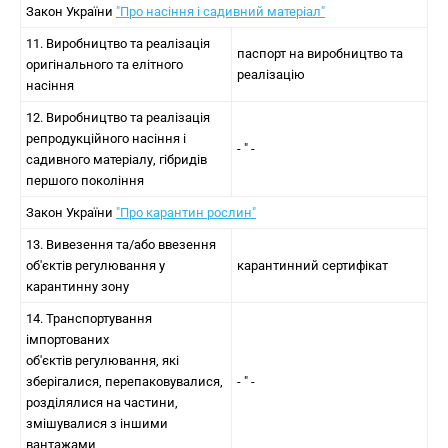
Закон України
"Про насіння і садивний матеріал"
11. Виробництво та реалізація
паспорт на виробництво та
оригінального та елітного
реалізацію
насіння
12. Виробництво та реалізація
репродукційного насіння і
- " -
садивного матеріалу, гібридів
першого покоління
Закон України
"Про карантин рослин"
13. Вивезення та/або ввезення
об'єктів регулювання у
карантинний сертифікат
карантинну зону
14. Транспортування
імпортованих
об'єктів регулювання, які
зберігалися, перепаковувалися,
- " -
розділялися на частини,
змішувалися з іншими
вантажами