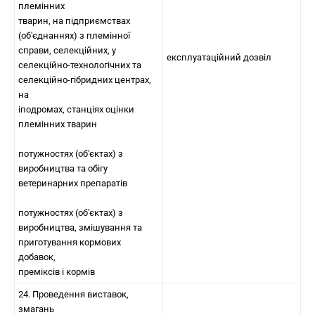
племінних
тварин, на підприємствах
(об'єднаннях) з племінної
справи, селекційних, у
експлуатаційний дозвіл
селекційно-технологічних та
селекційно-гібридних центрах,
на
іподромах, станціях оцінки
племінних тварин
потужностях (об'єктах) з
виробництва та обігу
ветеринарних препаратів
потужностях (об'єктах) з
виробництва, змішування та
приготування кормових
добавок,
преміксів і кормів
24. Проведення виставок,
змагань