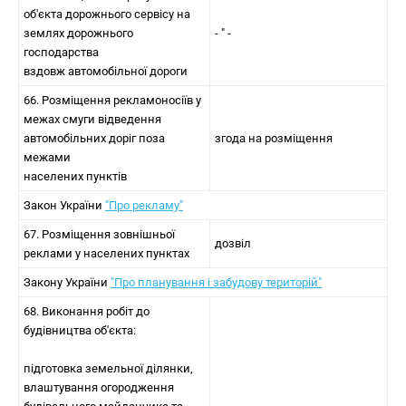
об'єкта дорожнього сервісу на
землях дорожнього
- " -
господарства
вздовж автомобільної дороги
66. Розміщення рекламоносіїв у
межах смуги відведення
автомобільних доріг поза
згода на розміщення
межами
населених пунктів
Закон України
"Про рекламу"
67. Розміщення зовнішньої
дозвіл
реклами у населених пунктах
Закону України
"Про планування і забудову територій"
68. Виконання робіт до
будівництва об'єкта:
підготовка земельної ділянки,
влаштування огородження