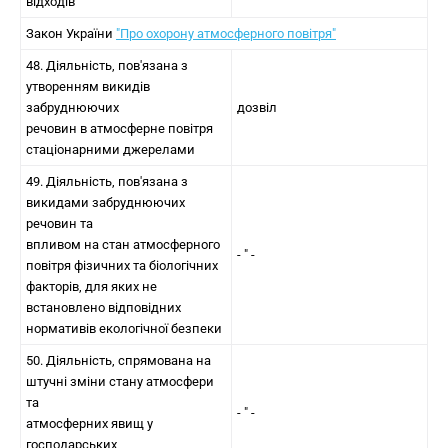
відходів
Закон України
"Про охорону атмосферного повітря"
48. Діяльність, пов'язана з
утворенням викидів
забруднюючих
дозвіл
речовин в атмосферне повітря
стаціонарними джерелами
49. Діяльність, пов'язана з
викидами забруднюючих
речовин та
впливом на стан атмосферного
- " -
повітря фізичних та біологічних
факторів, для яких не
встановлено відповідних
нормативів екологічної безпеки
50. Діяльність, спрямована на
штучні зміни стану атмосфери
та
- " -
атмосферних явищ у
господарських