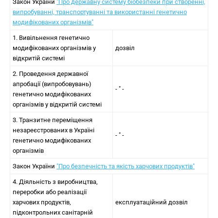
Закон України
"Про державну систему біобезпеки при створенні,
випробуванні, транспортуванні та використанні генетично
модифікованих організмів"
1. Вивільнення генетично
модифікованих організмів у
дозвіл
відкритій системі
2. Проведення державної
апробації (випробовувань)
- " -
генетично модифікованих
організмів у відкритій системі
3. Транзитне переміщення
незареєстрованих в Україні
- " -
генетично модифікованих
організмів
Закон України
"Про безпечність та якість харчових продуктів"
4. Діяльність з виробництва,
переробки або реалізації
харчових продуктів,
експлуатаційний дозвіл
підконтрольних санітарній