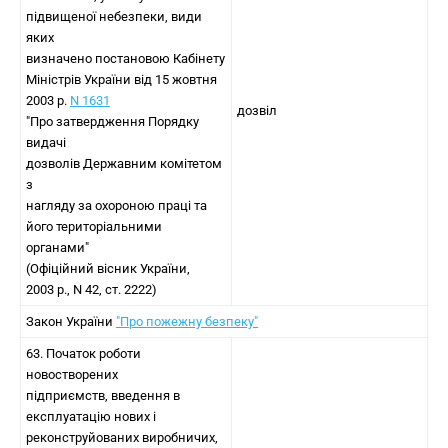
підвищеної небезпеки, види
яких
визначено постановою Кабінету
Міністрів України від 15 жовтня
2003 р.
N 1631
дозвіл
"Про затвердження Порядку
видачі
дозволів Державним комітетом
з
нагляду за охороною праці та
його територіальними
органами"
(Офіційний вісник України,
2003 р., N 42, ст. 2222)
Закон України
"Про пожежну безпеку"
63. Початок роботи
новостворених
підприємств, введення в
експлуатацію нових і
реконструйованих виробничих,