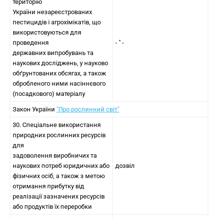
територію
України незареєстрованих
пестицидів і агрохімікатів, що
використовуються для
проведення
- " -
державних випробувань та
наукових досліджень, у науково
обґрунтованих обсягах, а також
обробленого ними насіннєвого
(посадкового) матеріалу
Закон України
"Про рослинний світ"
30. Спеціальне використання
природних рослинних ресурсів
для
задоволення виробничих та
наукових потреб юридичних або
дозвіл
фізичних осіб, а також з метою
отримання прибутку від
реалізації зазначених ресурсів
або продуктів їх переробки