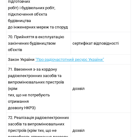
підготовчих
робіт) і будівельних робіт,
підключення об'єкта
будівництва
до інженерних мереж та споруд
70. Прийняття в експлуатацію
закінчених будівництвом
сертифікат відповідності
об'єктів
Закон України
"Про радіочастотний ресурс України"
71. Ввезення з-за кордону
радіоелектронних засобів та
випромінювальних пристроїв
(крім
дозвіл
тих, що не потребують
отримання
дозволу НКРЗ)
72. Реалізація радіоелектронних
засобів та випромінювальних
пристроїв (крім тих, що не
дозвіл
потребують отримання дозволу