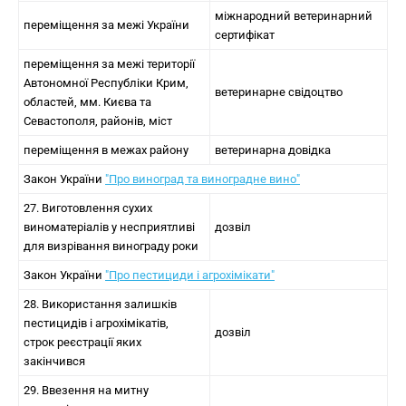
міжнародний ветеринарний
переміщення за межі України
сертифікат
переміщення за межі території
Автономної Республіки Крим,
ветеринарне свідоцтво
областей, мм. Києва та
Севастополя, районів, міст
переміщення в межах району
ветеринарна довідка
Закон України
"Про виноград та виноградне вино"
27. Виготовлення сухих
виноматеріалів у несприятливі
дозвіл
для визрівання винограду роки
Закон України
"Про пестициди і агрохімікати"
28. Використання залишків
пестицидів і агрохімікатів,
дозвіл
строк реєстрації яких
закінчився
29. Ввезення на митну