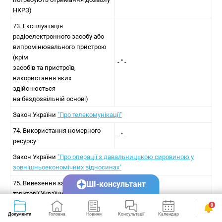
НКРЗ)
73. Експлуатація
радіоелектронного засобу або
випромінювального пристрою
(крім
- " -
засобів та пристроїв,
використання яких
здійснюється
на бездозвільній основі)
Закон України
"Про телекомунікації"
74. Використання номерного
- " -
ресурсу
Закон України
"Про операції з давальницькою сировиною у
зовнішньоекономічних відносинах"
75. Вивезення за межі митної
ШІ-консультант
території України як
давальницької сировини
0
погодження (у формі листа)
дорогоцінних металів і
Документи
Головна
Новини
Консультації
Календар
Сервіси