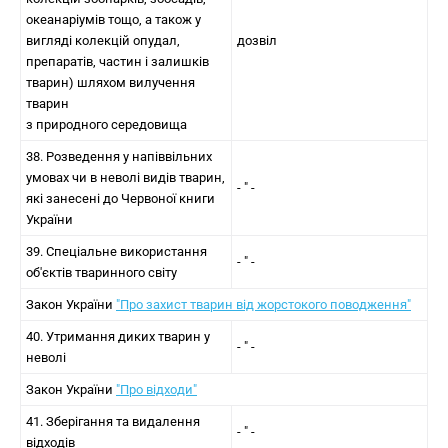
океанаріумів тощо, а також у
вигляді колекцій опудал,
дозвіл
препаратів, частин і залишків
тварин) шляхом вилучення
тварин
з природного середовища
38. Розведення у напіввільних
умовах чи в неволі видів тварин,
- " -
які занесені до Червоної книги
України
39. Спеціальне використання
- " -
об'єктів тваринного світу
Закон України
"Про захист тварин від жорстокого поводження"
40. Утримання диких тварин у
- " -
неволі
Закон України
"Про відходи"
41. Зберігання та видалення
- " -
відходів