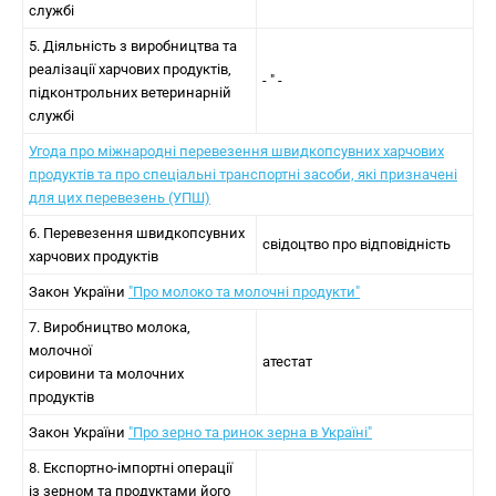
службі
5. Діяльність з виробництва та
реалізації харчових продуктів,
- " -
підконтрольних ветеринарній
службі
Угода про міжнародні перевезення швидкопсувних харчових
продуктів та про спеціальні транспортні засоби, які призначені
для цих перевезень (УПШ)
6. Перевезення швидкопсувних
свідоцтво про відповідність
харчових продуктів
Закон України
"Про молоко та молочні продукти"
7. Виробництво молока,
молочної
атестат
сировини та молочних
продуктів
Закон України
"Про зерно та ринок зерна в Україні"
8. Експортно-імпортні операції
із зерном та продуктами його