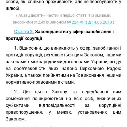
особи, які спільно проживають, але не перебувають у
шлюбі.
( Абзац десятий частини першої статті 1 із змінами,
внесеними згідно із Законом
№ 224-VII від 14.05.2013
)
Стаття 2.
Законодавство у сфері запобігання і
протидії корупції
1. Відносини, що виникають у сфері запобігання і
протидії корупції, регулюються цим Законом, іншими
законами і міжнародними договорами України, згоду
на обов'язковість яких надано Верховною Радою
України, а також прийнятими на їх виконання іншими
нормативно-правовими актами.
2. Дія цього Закону та передбачені ним
обмеження поширюються на всіх осіб, визначених
суб'єктами відповідальності за корупційні
правопорушення, у межах, установлених цим
Законом.