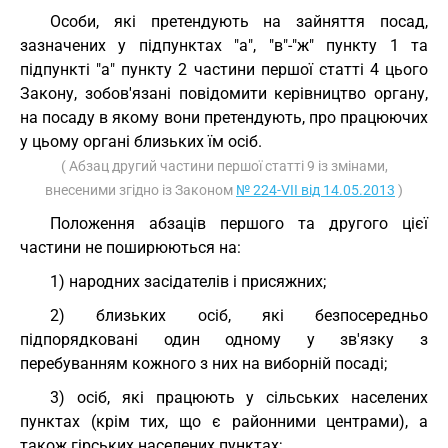
Особи, які претендують на зайняття посад,
зазначених у підпунктах "а", "в"-"ж" пункту 1 та
підпункті "а" пункту 2 частини першої статті 4 цього
Закону, зобов'язані повідомити керівництво органу,
на посаду в якому вони претендують, про працюючих
у цьому органі близьких їм осіб.
( Абзац другий частини першої статті 9 із змінами,
внесеними згідно із Законом
№ 224-VII від 14.05.2013
)
Положення абзаців першого та другого цієї
частини не поширюються на:
1) народних засідателів і присяжних;
2) близьких осіб, які безпосередньо
підпорядковані один одному у зв'язку з
перебуванням кожного з них на виборній посаді;
3) осіб, які працюють у сільських населених
пунктах (крім тих, що є районними центрами), а
також гірських населених пунктах;