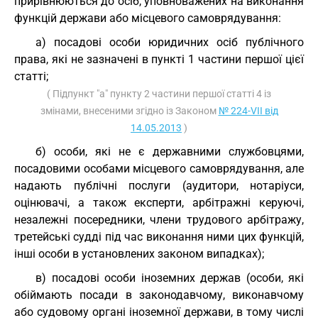
прирівнюються до осіб, уповноважених на виконання
функцій держави або місцевого самоврядування:
а) посадові особи юридичних осіб публічного
права, які не зазначені в пункті 1 частини першої цієї
статті;
( Підпункт "а" пункту 2 частини першої статті 4 із
змінами, внесеними згідно із Законом
№ 224-VII від
14.05.2013
)
б) особи, які не є державними службовцями,
посадовими особами місцевого самоврядування, але
надають публічні послуги (аудитори, нотаріуси,
оцінювачі, а також експерти, арбітражні керуючі,
незалежні посередники, члени трудового арбітражу,
третейські судді під час виконання ними цих функцій,
інші особи в установлених законом випадках);
в) посадові особи іноземних держав (особи, які
обіймають посади в законодавчому, виконавчому
або судовому органі іноземної держави, в тому числі