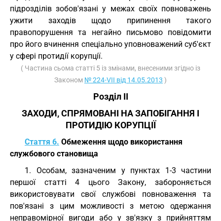
підрозділів зобов'язані у межах своїх повноважень
ужити заходів щодо припинення такого
правопорушення та негайно письмово повідомити
про його вчинення спеціально уповноважений суб'єкт
у сфері протидії корупції.
( Частина сьома статті 5 із змінами, внесеними згідно із
Законом
№ 224-VII від 14.05.2013
)
Розділ II
ЗАХОДИ, СПРЯМОВАНІ НА ЗАПОБІГАННЯ І
ПРОТИДІЮ КОРУПЦІЇ
Стаття 6.
Обмеження щодо використання
службового становища
1. Особам, зазначеним у пунктах 1-3 частини
першої статті 4 цього Закону, забороняється
використовувати свої службові повноваження та
пов'язані з цим можливості з метою одержання
неправомірної вигоди або у зв'язку з прийняттям