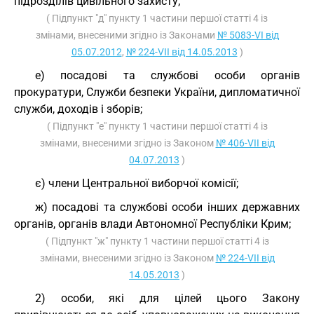
підрозділів цивільного захисту;
( Підпункт "д" пункту 1 частини першої статті 4 із
змінами, внесеними згідно із Законами
№ 5083-VI від
05.07.2012
,
№ 224-VII від 14.05.2013
)
е) посадові та службові особи органів
прокуратури, Служби безпеки України, дипломатичної
служби, доходів і зборів;
( Підпункт "е" пункту 1 частини першої статті 4 із
змінами, внесеними згідно із Законом
№ 406-VII від
04.07.2013
)
є) члени Центральної виборчої комісії;
ж) посадові та службові особи інших державних
органів, органів влади Автономної Республіки Крим;
( Підпункт "ж" пункту 1 частини першої статті 4 із
змінами, внесеними згідно із Законом
№ 224-VII від
14.05.2013
)
2) особи, які для цілей цього Закону