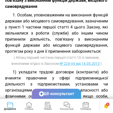
пов'язану з виконанням функцій держави, місцевого
самоврядування
1. Особам, уповноваженим на виконання функцій
держави або місцевого самоврядування, зазначеним
у пункті 1 частини першої статті 4 цього Закону, які
звільнилися з роботи (служби) або іншим чином
припинили діяльність, пов'язану з виконанням
функцій держави або місцевого самоврядування,
протягом року з дня її припинення забороняється:
( Абзац перший частини першої статті 10 із змінами,
внесеними згідно із Законом
№ 224-VII від 14.05.2013
)
1) укладати трудові договори (контракти) або
вчиняти правочини у сфері підприємницької
діяльності з підприємствами, установами чи
організаціями незалежно від форми власності або
ШІ-консультант
фізичними особами - підприємцями, якщо особи,
зазначені в абзаці першому цієї частини, протягом
0
року до дня припинення виконання функцій держави
Документи
Головна
Новини
Консультації
Календар
Сервіси