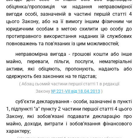
обіцянка/пропозиція чи надання неправомірної
вигоди особі, зазначеній в частині першій статті 4
цього Закону, або на її вимогу іншим фізичним чи
юридичним особам з метою схилити цю особу до
протиправного використання наданих їй службових
повноважень та пов'язаних із цим можливостей;
неправомірна вигода - грошові кошти або інше
майно, переваги, пільги, послуги, нематеріальні
активи, які обіцяють, пропонують, надають або
одержують без законних на те підстав;
( Абзац сьомий частини першої статті 1 в редакції
Закону
№ 221-VII від 18.04.2013
)
суб’єкти декларування - особи, зазначені в пункті
1, підпункті "а" пункту 2 частини першої статті 4 цього
Закону, які зобов’язані подавати декларацію про
майно, доходи, витрати і зобов’язання фінансового
характеру;