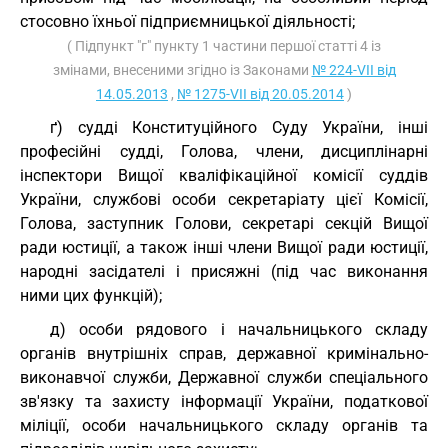
стосовно їхньої підприємницької діяльності;
( Підпункт "г" пункту 1 частини першої статті 4 із
змінами, внесеними згідно із Законами
№ 224-VII від
14.05.2013
,
№ 1275-VII від 20.05.2014
)
ґ) судді Конституційного Суду України, інші
професійні судді, Голова, члени, дисциплінарні
інспектори Вищої кваліфікаційної комісії суддів
України, службові особи секретаріату цієї Комісії,
Голова, заступник Голови, секретарі секцій Вищої
ради юстиції, а також інші члени Вищої ради юстиції,
народні засідателі і присяжні (під час виконання
ними цих функцій);
д) особи рядового і начальницького складу
органів внутрішніх справ, державної кримінально-
виконавчої служби, Державної служби спеціального
зв'язку та захисту інформації України, податкової
міліції, особи начальницького складу органів та