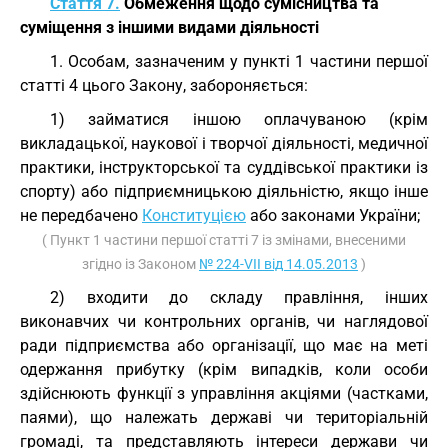
Стаття 7.
Обмеження щодо сумісництва та
суміщення з іншими видами діяльності
1. Особам, зазначеним у пункті 1 частини першої
статті 4 цього Закону, забороняється:
1) займатися іншою оплачуваною (крім
викладацької, наукової і творчої діяльності, медичної
практики, інструкторської та суддівської практики із
спорту) або підприємницькою діяльністю, якщо інше
не передбачено
Конституцією
або законами України;
( Пункт 1 частини першої статті 7 із змінами, внесеними
згідно із Законом
№ 224-VII від 14.05.2013
)
2) входити до складу правління, інших
виконавчих чи контрольних органів, чи наглядової
ради підприємства або організації, що має на меті
одержання прибутку (крім випадків, коли особи
здійснюють функції з управління акціями (частками,
паями), що належать державі чи територіальній
громаді, та представляють інтереси держави чи