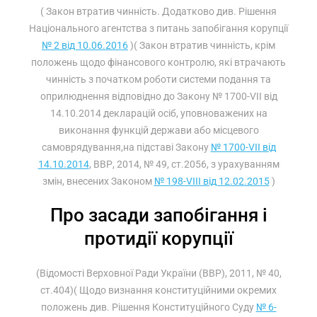
( Закон втратив чинність. Додатково див. Рішення
Національного агентства з питань запобігання корупції
№ 2 від 10.06.2016
)( Закон втратив чинність, крім
положень щодо фінансового контролю, які втрачають
чинність з початком роботи системи подання та
оприлюднення відповідно до Закону № 1700-VII від
14.10.2014 декларацій осіб, уповноважених на
виконання функцій держави або місцевого
самоврядування,на підставі Закону
№ 1700-VII від
14.10.2014
, ВВР, 2014, № 49, ст.2056, з урахуванням
змін, внесених Законом
№ 198-VIII від 12.02.2015
)
Про засади запобігання і
протидії корупції
(Відомості Верховної Ради України (ВВР), 2011, № 40,
ст.404)( Щодо визнання конституційними окремих
положень див. Рішення Конституційного Суду
№ 6-