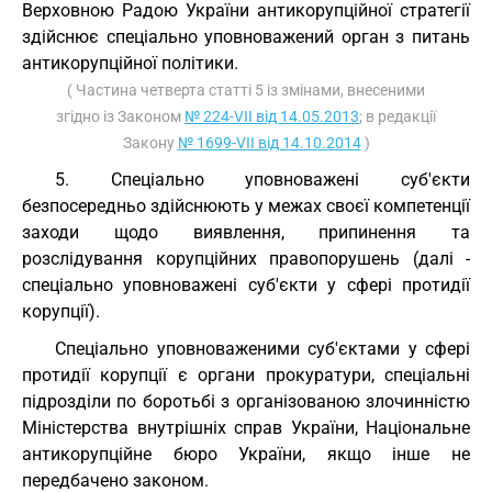
Верховною Радою України антикорупційної стратегії
здійснює спеціально уповноважений орган з питань
антикорупційної політики.
( Частина четверта статті 5 із змінами, внесеними
згідно із Законом
№ 224-VII від 14.05.2013
; в редакції
Закону
№ 1699-VII від 14.10.2014
)
5. Спеціально уповноважені суб'єкти
безпосередньо здійснюють у межах своєї компетенції
заходи щодо виявлення, припинення та
розслідування корупційних правопорушень (далі -
спеціально уповноважені суб'єкти у сфері протидії
корупції).
Спеціально уповноваженими суб'єктами у сфері
протидії корупції є органи прокуратури, спеціальні
підрозділи по боротьбі з організованою злочинністю
Міністерства внутрішніх справ України, Національне
антикорупційне бюро України, якщо інше не
передбачено законом.