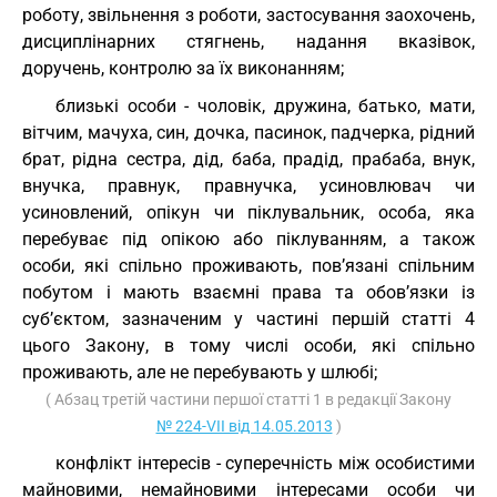
роботу, звільнення з роботи, застосування заохочень,
дисциплінарних стягнень, надання вказівок,
доручень, контролю за їх виконанням;
близькі особи - чоловік, дружина, батько, мати,
вітчим, мачуха, син, дочка, пасинок, падчерка, рідний
брат, рідна сестра, дід, баба, прадід, прабаба, внук,
внучка, правнук, правнучка, усиновлювач чи
усиновлений, опікун чи піклувальник, особа, яка
перебуває під опікою або піклуванням, а також
особи, які спільно проживають, пов’язані спільним
побутом і мають взаємні права та обов’язки із
суб’єктом, зазначеним у частині першій статті 4
цього Закону, в тому числі особи, які спільно
проживають, але не перебувають у шлюбі;
( Абзац третій частини першої статті 1 в редакції Закону
№ 224-VII від 14.05.2013
)
конфлікт інтересів - суперечність між особистими
майновими, немайновими інтересами особи чи