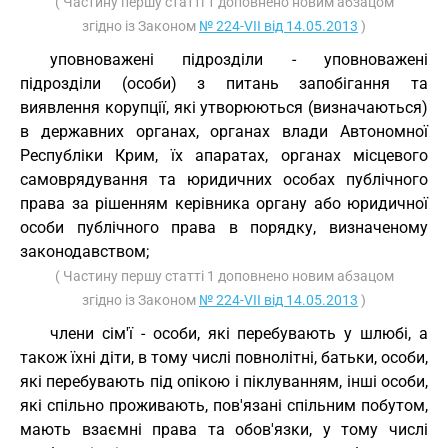
( Частину першу статті 1 доповнено новим абзацом
згідно із Законом
№ 224-VII від 14.05.2013
)
уповноважені підрозділи - уповноважені
підрозділи (особи) з питань запобігання та
виявлення корупції, які утворюються (визначаються)
в державних органах, органах влади Автономної
Республіки Крим, їх апаратах, органах місцевого
самоврядування та юридичних особах публічного
права за рішенням керівника органу або юридичної
особи публічного права в порядку, визначеному
законодавством;
( Частину першу статті 1 доповнено новим абзацом
згідно із Законом
№ 224-VII від 14.05.2013
)
члени сім'ї - особи, які перебувають у шлюбі, а
також їхні діти, в тому числі повнолітні, батьки, особи,
які перебувають під опікою і піклуванням, інші особи,
які спільно проживають, пов'язані спільним побутом,
мають взаємні права та обов'язки, у тому числі