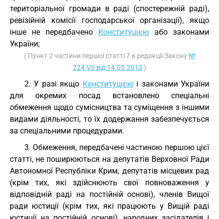
територіальної громади в раді (спостережній раді),
ревізійній комісії господарської організації), якщо
інше не передбачено
Конституцією
або законами
України;
( Пункт 2 частини першої статті 7 в редакції Закону
№
224-VII від 14.05.2013
)
2. У разі якщо
Конституцією
і законами України
для окремих посад встановлено спеціальні
обмеження щодо сумісництва та суміщення з іншими
видами діяльності, то їх додержання забезпечується
за спеціальними процедурами.
3. Обмеження, передбачені частиною першою цієї
статті, не поширюються на депутатів Верховної Ради
Автономної Республіки Крим, депутатів місцевих рад
(крім тих, які здійснюють свої повноваження у
відповідній раді на постійній основі), членів Вищої
ради юстиції (крім тих, які працюють у Вищій раді
юстиції на постійній основі), народних засідателів і