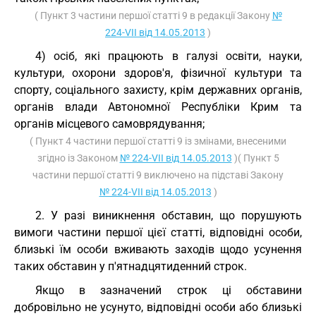
( Пункт 3 частини першої статті 9 в редакції Закону
№
224-VII від 14.05.2013
)
4) осіб, які працюють в галузі освіти, науки,
культури, охорони здоров'я, фізичної культури та
спорту, соціального захисту, крім державних органів,
органів влади Автономної Республіки Крим та
органів місцевого самоврядування;
( Пункт 4 частини першої статті 9 із змінами, внесеними
згідно із Законом
№ 224-VII від 14.05.2013
)( Пункт 5
частини першої статті 9 виключено на підставі Закону
№ 224-VII від 14.05.2013
)
2. У разі виникнення обставин, що порушують
вимоги частини першої цієї статті, відповідні особи,
близькі їм особи вживають заходів щодо усунення
таких обставин у п'ятнадцятиденний строк.
Якщо в зазначений строк ці обставини
добровільно не усунуто, відповідні особи або близькі