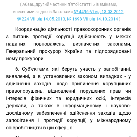
( Абзац другий частини п'ятої статті 5 із змінами,
внесеними згідно із Законами
№ 4496-VI від 13.03.2012
,
№ 224-VII від 14.05.2013
,
№ 1698-VII від 14.10.2014
)
Координацію діяльності правоохоронних органів
з питань протидії корупції здійснюють у межах
наданих повноважень, визначених законами,
Генеральний прокурор України та підпорядковані
йому прокурори.
6. Суб'єктами, які беруть участь у запобіганні,
виявленні, а в установлених законом випадках - у
здійсненні заходів щодо припинення корупційних
правопорушень, відновленні порушених прав чи
інтересів фізичних та юридичних осіб, інтересів
держави, а також в інформаційному і науково-
дослідному забезпеченні здійснення заходів щодо
запобігання і протидії корупції, у міжнародному
співробітництві в цій сфері, є: