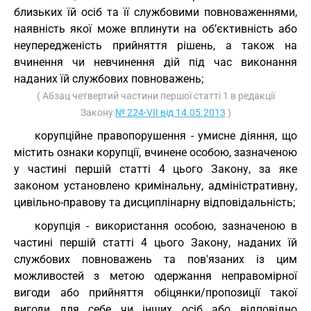
близьких їй осіб та її службовими повноваженнями,
наявність якої може вплинути на об’єктивність або
неупередженість прийняття рішень, а також на
вчинення чи невчинення дій під час виконання
наданих їй службових повноважень;
( Абзац четвертий частини першої статті 1 в редакції
Закону
№ 224-VII від 14.05.2013
)
корупційне правопорушення - умисне діяння, що
містить ознаки корупції, вчинене особою, зазначеною
у частині першій статті 4 цього Закону, за яке
законом установлено кримінальну, адміністративну,
цивільно-правову та дисциплінарну відповідальність;
корупція - використання особою, зазначеною в
частині першій статті 4 цього Закону, наданих їй
службових повноважень та пов'язаних із цим
можливостей з метою одержання неправомірної
вигоди або прийняття обіцянки/пропозиції такої
вигоди для себе чи інших осіб або відповідно