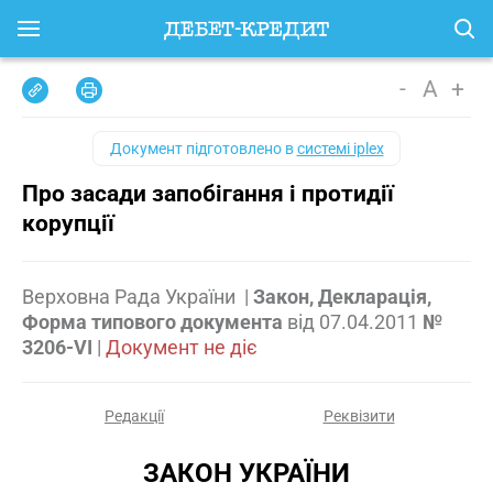
-
A
+
Документ підготовлено в
системі iplex
Про засади запобігання і протидії
корупції
Верховна Рада України
|
Закон, Декларація,
Форма типового документа
від
07.04.2011
№
3206-VI
|
Документ не діє
Редакції
Реквізити
ЗАКОН УКРАЇНИ