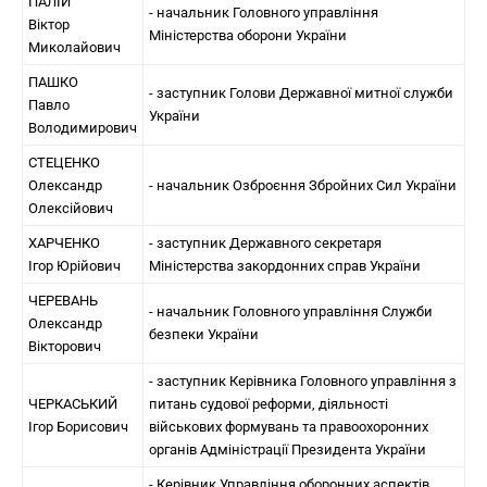
ПАЛІЙ
- начальник Головного управління
Віктор
Міністерства оборони України
Миколайович
ПАШКО
- заступник Голови Державної митної служби
Павло
України
Володимирович
СТЕЦЕНКО
Олександр
- начальник Озброєння Збройних Сил України
Олексійович
ХАРЧЕНКО
- заступник Державного секретаря
Ігор Юрійович
Міністерства закордонних справ України
ЧЕРЕВАНЬ
- начальник Головного управління Служби
Олександр
безпеки України
Вікторович
- заступник Керівника Головного управління з
ЧЕРКАСЬКИЙ
питань судової реформи, діяльності
Ігор Борисович
військових формувань та правоохоронних
органів Адміністрації Президента України
- Керівник Управління оборонних аспектів