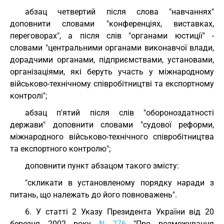
абзац четвертий після слова "навчаннях"
доповнити словами "конференціях, виставках,
переговорах", а після слів "органами юстиції" -
словами "центральними органами виконавчої влади,
дорадчими органами, підприємствами, установами,
організаціями, які беруть участь у міжнародному
військово-технічному співробітництві та експортному
контролі";
абзац п'ятий після слів "обороноздатності
держави" доповнити словами "судової реформи,
міжнародного військово-технічного співробітництва
та експортного контролю";
доповнити пункт абзацом такого змісту:
"скликати в установленому порядку наради з
питань, що належать до його повноважень".
6. У статті 2 Указу Президента України від 20
березня 2002 року
N 276
"Про розмежування