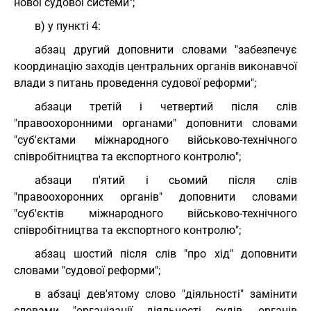
нової судової системи";
в) у пункті 4:
абзац другий доповнити словами "забезпечує
координацію заходів центральних органів виконавчої
влади з питань проведення судової реформи";
абзаци третій і четвертий після слів
"правоохоронними органами" доповнити словами
"суб'єктами міжнародного військово-технічного
співробітництва та експортного контролю";
абзаци п'ятий і сьомий після слів
"правоохоронних органів" доповнити словами
"суб'єктів міжнародного військово-технічного
співробітництва та експортного контролю";
абзац шостий після слів "про хід" доповнити
словами "судової реформи";
в абзаці дев'ятому слово "діяльності" замінити
словами "організації діяльності судів, органів