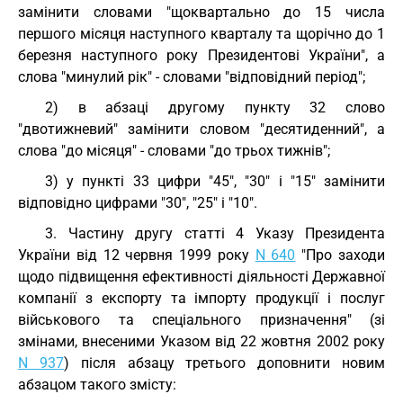
замінити словами "щоквартально до 15 числа
першого місяця наступного кварталу та щорічно до 1
березня наступного року Президентові України", а
слова "минулий рік" - словами "відповідний період";
2) в абзаці другому пункту 32 слово
"двотижневий" замінити словом "десятиденний", а
слова "до місяця" - словами "до трьох тижнів";
3) у пункті 33 цифри "45", "30" і "15" замінити
відповідно цифрами "30", "25" і "10".
3. Частину другу статті 4 Указу Президента
України від 12 червня 1999 року
N 640
"Про заходи
щодо підвищення ефективності діяльності Державної
компанії з експорту та імпорту продукції і послуг
військового та спеціального призначення" (зі
змінами, внесеними Указом від 22 жовтня 2002 року
N 937
) після абзацу третього доповнити новим
абзацом такого змісту: