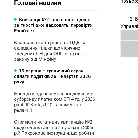
правоох
Головні новини
2. 
Квитанції №2 щодо нової єдиної
звітності вже надходять: перевірте
Управлі
Е-кабінет
Квартальне звітування з ПДВ та
складання тільки щомісячних
зведених ПН для ФОПів: проєкт
закону від Мінфіну
19 серпня – граничний строк
сплати податків за ІI квартал 2026
року
Наслідки здачі земельної ділянки в
суборенду платником ЄП 4 гр. у 2026
році: ІПК від ДПС та коментар
редакції
Отримали негативну квитанцію №2
щодо єдиної звітності у серпні 2026
р.? Покрокова інструкція, що робити