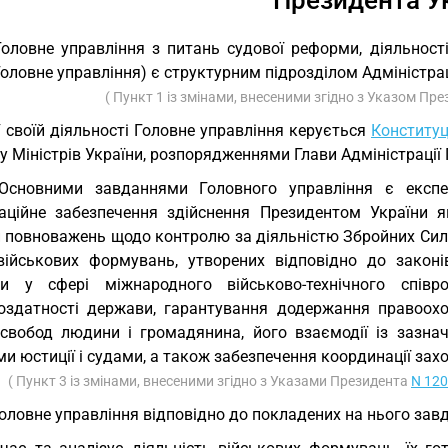
Президента У
Головне управління з питань судової реформи, діяльнос
 Головне управління) є структурним підрозділом Адміністра
( Пункт 1 із змінами, внесеними згідно з Указом Пр
У своїй діяльності Головне управління керується
Конститу
у Міністрів України, розпорядженнями Глави Адміністраці
Основними завданнями Головного управління є експерт
заційне забезпечення здійснення Президентом України
и повноважень щодо контролю за діяльністю Збройних Сил 
військових формувань, утворених відповідно до законів
ки у сфері міжнародного військово-технічного співр
оздатності держави, гарантування додержання правоохор
 свобод людини і громадянина, його взаємодії із зазн
и юстиції і судами, а також забезпечення координації зах
( Пункт 3 із змінами, внесеними згідно з Указами Президента
N 12
Головне управління відповідно до покладених на нього зав