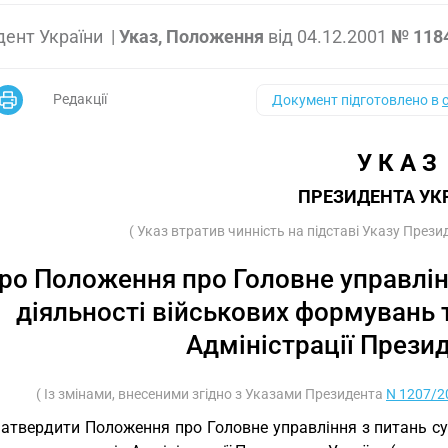
дент України
|
Указ, Положення
від
04.12.2001
№ 118
Редакції
Документ підготовлено в
У К А З
ПРЕЗИДЕНТА УК
( Указ втратив чинність на підставі Указу През
ро Положення про Головне управлін
діяльності військових формувань 
Адміністрації Прези
( Із змінами, внесеними згідно з Указами Президента
N 1207/2
Затвердити Положення про Головне управління з питань с