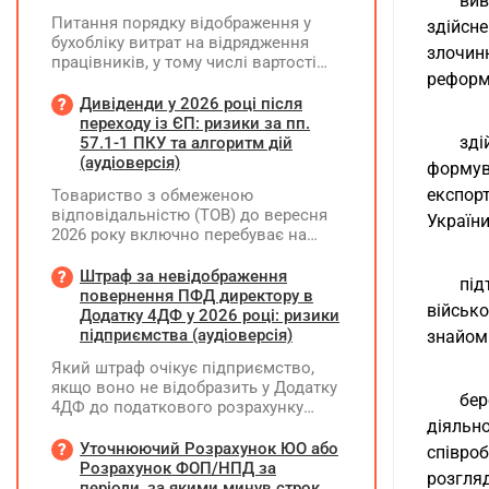
вив
Питання порядку відображення у
здійсн
бухобліку витрат на відрядження
злочин
працівників, у тому числі вартості
реформ
проживання в готелі, яке сплачено з
карткового рахунку працівника та
Дивіденди у 2026 році після
підтвердження таких операцій
переходу із ЄП: ризики за пп.
первинними документами, належать
зді
57.1-1 ПКУ та алгоритм дій
до компетенції Мінфіну
(аудіоверсія)
формув
експор
Товариство з обмеженою
відповідальністю (ТОВ) до вересня
України
2026 року включно перебуває на
спрощеній системі оподаткування
(єдиний податок, 3 група, ставка 5%,
Штраф за невідображення
під
неплатник ПДВ). З 1 жовтня 2026
повернення ПФД директору в
військ
року підприємство переходить на
Додатку 4ДФ у 2026 році: ризики
загальну систему оподаткування
підприємства (аудіоверсія)
знайоми
(стає платником податку на
Який штраф очікує підприємство,
прибуток). За результатами
якщо воно не відобразить у Додатку
діяльності у періоді 2024–2025 років
бер
4ДФ до податкового розрахунку
(під час перебування на спрощеній
діяльн
повернення поворотної фінансової
системі) підприємство отримало
допомоги (ПФД) директору?
Уточнюючий Розрахунок ЮО або
чистий прибуток, сума
співроб
Розрахунок ФОП/НПД за
нерозподіленого прибутку в балансі
розгляд
періоди, за якими минув строк