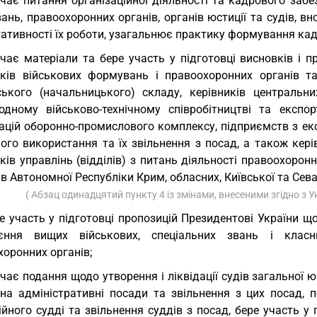
чає питання організаційної діяльності та кадрового заб
ань, правоохоронних органів, органів юстиції та судів, 
ативності їх роботи, узагальнює практику формування кад
чає матеріали та бере участь у підготовці висновків і
иків військових формувань і правоохоронних органів т
ського (начальницького) складу, керівників центральни
одному військово-технічному співробітництві та експор
ацій оборонно-промислового комплексу, підприємств з екс
ого використання та їх звільнення з посад, а також керів
ків управлінь (відділів) з питань діяльності правоохоронн
ів Автономної Республіки Крим, обласних, Київської та Сев
( Абзац одинадцятий пункту 4 із змінами, внесеними згідно з
е участь у підготовці пропозицій Президентові України
єння вищих військових, спеціальних звань і класн
оронних органів;
чає подання щодо утворення і ліквідації судів загальної ю
 на адміністративні посади та звільнення з цих посад, 
йного судді та звільнення суддів з посад, бере участь у 