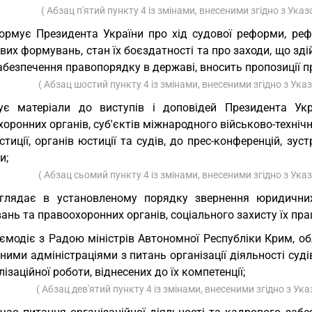
( Абзац п'ятий пункту 4 із змінами, внесеними згідно з Ук
ормує Президента України про хід судової реформи, реф
вих формувань, стан їх боєздатності та про заходи, що зді
безпечення правопорядку в державі, вносить пропозиції пр
( Абзац шостий пункту 4 із змінами, внесеними згідно з Ук
ує матеріали до виступів і доповідей Президента Укр
оронних органів, суб'єктів міжнародного військово-техніч
тиції, органів юстиції та судів, до прес-конференцій, зус
и;
( Абзац сьомий пункту 4 із змінами, внесеними згідно з Ук
глядає в установленому порядку звернення юридичних 
нь та правоохоронних органів, соціального захисту їх праці
ємодіє з Радою міністрів Автономної Республіки Крим, 
ими адміністраціями з питань організації діяльності судів
лізаційної роботи, віднесених до їх компетенції;
( Абзац дев'ятий пункту 4 із змінами, внесеними згідно з У