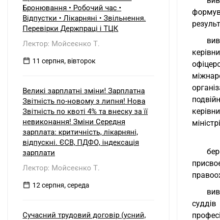
вив
б) нерезидентом?
Бронювання • Робочий час •
формув
Відпустки • Лікарняні • Звільнення.
результ
Перевірки Держпраці і ТЦК
вив
Лектор: Мойсеєнко Т.
керівн
11 серпня, вівторок
офіцер
міжнар
організ
Великі зарплатні зміни! Зарплатна
подвійн
Звітність по-новому з липня! Нова
керівни
Звітність по квоті 4% та внеску за її
невиконання! Зміни Середня
міністр
зарплата: критичність, лікарняні,
відпускні. ЄСВ, ПДФО, індексація
бер
зарплати
присво
Лектор: Мойсеєнко Т.
правоох
12 серпня, середа
вив
суддів
Сучасний трудовий договір (усний,
професі