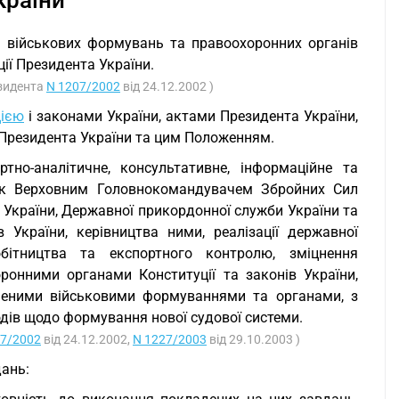
країни
ті військових формувань та правоохоронних органів
ції Президента України.
езидента
N 1207/2002
від 24.12.2002 )
цією
і законами України, актами Президента України,
ї Президента України та цим Положенням.
но-аналітичне, консультативне, інформаційне та
 як Верховним Головнокомандувачем Збройних Сил
України, Державної прикордонної служби України та
 України, керівництва ними, реалізації державної
обітництва та експортного контролю, зміцнення
онними органами Конституції та законів України,
аченими військовими формуваннями та органами, з
одів щодо формування нової судової системи.
07/2002
від 24.12.2002,
N 1227/2003
від 29.10.2003 )
дань: