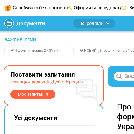
Спробувати безкоштовно
Оформити передплату
Ви
Документи
Всі розділи
ВАЖЛИВІ ТЕМИ
🔉Підсумки тижня. 27-31 липня
💔 НОВИЙ (!) перелік ТОТ з 24.06
Поставити запитання
фахівцям редакції «Дебет-Кредит»
Моє запитання
Про 
форм
Усі документи
Укра