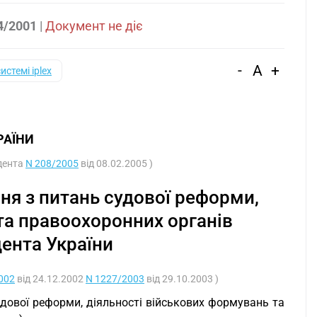
4/2001
|
Документ не діє
-
A
+
системі iplex
РАЇНИ
идента
N 208/2005
від 08.02.2005 )
ня з питань судової реформи,
та правоохоронних органів
дента України
002
від 24.12.2002
N 1227/2003
від 29.10.2003 )
удової реформи, діяльності військових формувань та