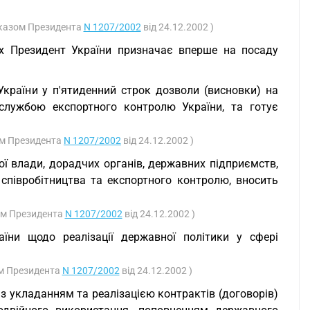
 Указом Президента
N 1207/2002
від 24.12.2002 )
их Президент України призначає вперше на посаду
України у п'ятиденний строк дозволи (висновки) на
службою експортного контролю України, та готує
ом Президента
N 1207/2002
від 24.12.2002 )
ої влади, дорадчих органів, державних підприємств,
о співробітництва та експортного контролю, вносить
зом Президента
N 1207/2002
від 24.12.2002 )
їни щодо реалізації державної політики у сфері
ом Президента
N 1207/2002
від 24.12.2002 )
з укладанням та реалізацією контрактів (договорів)