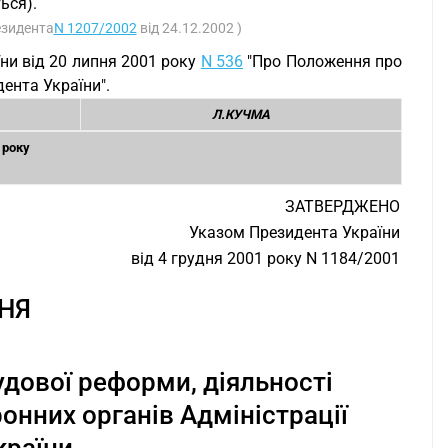
ься).
езидента
N 1207/2002
від 24.12.2002 )
їни від 20 липня 2001 року
N 536
"Про Положення про
ента України".
Л.КУЧМА
 року
ЗАТВЕРДЖЕНО
Указом Президента України
від 4 грудня 2001 року N 1184/2001
НЯ
удової реформи, діяльності
онних органів Адміністрації