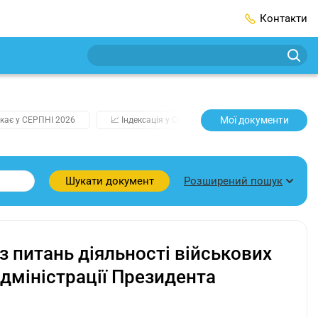
Контакти
Мої документи
кає у СЕРПНІ 2026
📈 Індексація у СЕРПНІ
2️⃣0️⃣2️⃣7️⃣ Усі клю
Розширений пошук
Шукати документ
 питань діяльності військових
дміністрації Президента