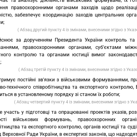
чає та аналізує діяльність військових формувань, їх г
ення правоохоронними органами заходів щодо реалізац
ністю, забезпечує координацію заходів центральних орга
и;
( Абзац другий пункту 4 із змінами, внесеними згідно з Ук
йснює за дорученням Президента України контроль та 
аннями, правоохоронними органами, суб'єктами міжнар
тного контролю та органами юстиції вимог законодавст
;
( Абзац третій пункту 4 із змінами, внесеними згідно з Ук
тримує постійні зв'язки з військовими формуваннями, п
ово-технічного співробітництва та експортного контролю,
ться в установленому порядку зі станом їх роботи;
( Абзац четвертий пункту 4 із змінами, внесеними згідно з 
е участь у підготовці та опрацюванні проектів указів, р
ості військових формувань, правоохоронних органів
ітництва та експортного контролю, органів юстиції та су
 Верховної Ради України, в експертизі законів, що надходя