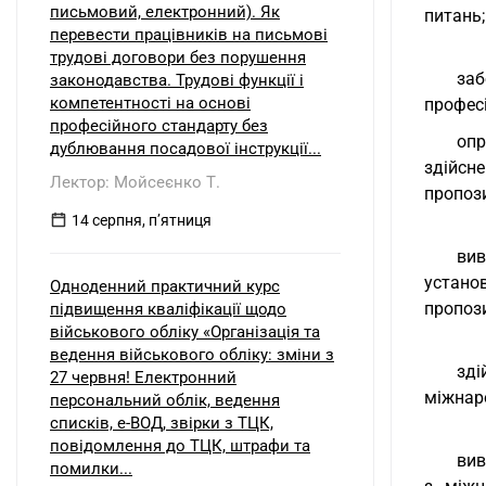
письмовий, електронний). Як
питань;
перевести працівників на письмові
трудові договори без порушення
заб
законодавства. Трудові функції і
компетентності на основі
професі
професійного стандарту без
опр
дублювання посадової інструкції...
здійсн
Лектор: Мойсеєнко Т.
пропози
14 серпня, пʼятниця
вив
устано
Одноденний практичний курс
пропози
підвищення кваліфікації щодо
військового обліку «Організація та
ведення військового обліку: зміни з
зді
27 червня! Електронний
міжнаро
персональний облік, ведення
списків, е-ВОД, звірки з ТЦК,
повідомлення до ТЦК, штрафи та
вив
помилки...