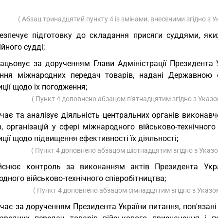
( Абзац тринадцятий пункту 4 із змінами, внесеними згідно з
езпечує підготовку до складання присяги суддями, як
йного судді;
ацьовує за дорученням Глави Адміністрації Президента 
ення міжнародних передач товарів, надані Державною 
ції щодо їх погодження;
( Пункт 4 доповнено абзацом п'ятнадцятим згідно з Указ
чає та аналізує діяльність центральних органів виконавч
в, організацій у сфері міжнародного військово-технічног
ції щодо підвищення ефективності їх діяльності;
( Пункт 4 доповнено абзацом шістнадцятим згідно з Ука
йснює контроль за виконанням актів Президента Укра
дного військово-технічного співробітництва;
( Пункт 4 доповнено абзацом сімнадцятим згідно з Указ
чає за дорученням Президента України питання, пов'язані 