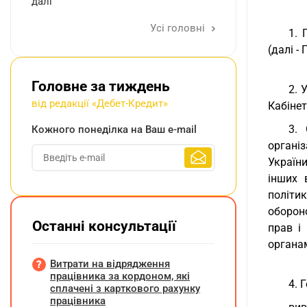
далі
Усі головні
1. 
(далі -
Головне за тиждень
2. 
від редакції «Дебет-Кредит»
Кабінет
3. 
Кожного понеділка на Ваш e-mail
органі
Україн
інших 
політи
оборон
Останні консультації
прав і
органам
Витрати на відрядження
працівника за кордоном, які
4. 
сплачені з карткового рахунку
працівника