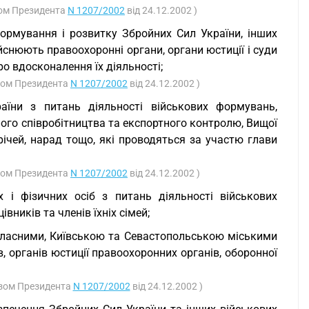
азом Президента
N 1207/2002
від 24.12.2002 )
ормування і розвитку Збройних Сил України, інших
йснюють правоохоронні органи, органи юстиції і суди
о вдосконалення їх діяльності;
азом Президента
N 1207/2002
від 24.12.2002 )
аїни з питань діяльності військових формувань,
ного співробітництва та експортного контролю, Вищої
трічей, нарад тощо, які проводяться за участю глави
азом Президента
N 1207/2002
від 24.12.2002 )
і фізичних осіб з питань діяльності військових
вників та членів їхніх сімей;
обласними, Київською та Севастопольською міськими
, органів юстиції правоохоронних органів, оборонної
казом Президента
N 1207/2002
від 24.12.2002 )