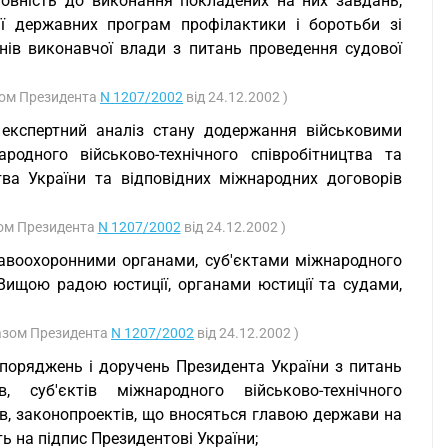
отовність до виконання покладених на них завдань,
ії державних програм профілактики і боротьби зі
нів виконавчої влади з питань проведення судової
азом Президента
N 1207/2002
від 24.12.2002 )
експертний аналіз стану додержання військовими
одного військово-технічного співробітництва та
ва України та відповідних міжнародних договорів
азом Президента
N 1207/2002
від 24.12.2002 )
равоохоронними органами, суб'єктами міжнародного
 Вищою радою юстиції, органами юстиції та судами,
Указом Президента
N 1207/2002
від 24.12.2002 )
озпоряджень і доручень Президента України з питань
, суб'єктів міжнародного військово-технічного
дів, законопроектів, що вносяться главою держави на
ть на підпис Президентові України;