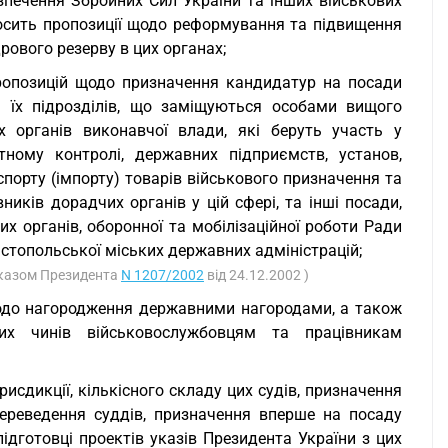
езпечення Збройних Сил України та інших військових
вносить пропозиції щодо реформування та підвищення
рового резерву в цих органах;
 пропозицій щодо призначення кандидатур на посади
а їх підрозділів, що заміщуються особами вищого
х органів виконавчої влади, які беруть участь у
тному контролі, державних підприємств, установ,
порту (імпорту) товарів військового призначення та
ників дорадчих органів у цій сфері, та інші посади,
их органів, оборонної та мобілізаційної роботи Ради
астопольської міських державних адміністрацій;
 Указом Президента
N 1207/2002
від 24.12.2002 )
 щодо нагородження державними нагородами, а також
их чинів військовослужбовцям та працівникам
рисдикції, кількісного складу цих судів, призначення
переведення суддів, призначення вперше на посаду
підготовці проектів указів Президента України з цих