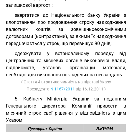
залишкової вартості;
звертатися до Національного банку України з
клопотанням про продовження строку надходження
валютних коштів за зовнішньоекономічними
договорами (контрактами), за якими їх надходження
передбачається у строк, що перевищує 90 днів;
одержувати у встановленому порядку від
центральних та місцевих органів виконавчої влади,
підприємств, установ, організацій матеріали,
необхідні для виконання покладених на неї завдань.
( Стаття 4 втратила чинність на підставі Указу
Президента
N 1167/2011
від 16.12.2011 )
5. Кабінету Міністрів України за поданням
Генерального директора Компанії привести в
місячний строк свої рішення у відповідність з цим
Указом.
Президент України
Л.КУЧМА