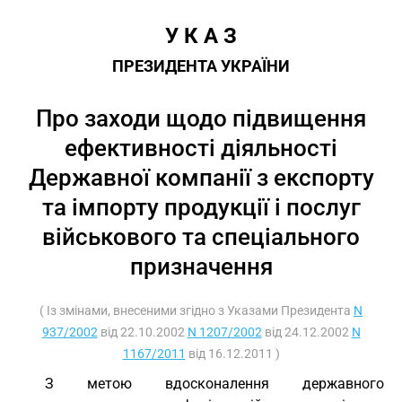
У К А З
ПРЕЗИДЕНТА УКРАЇНИ
Про заходи щодо підвищення
ефективності діяльності
Державної компанії з експорту
та імпорту продукції і послуг
військового та спеціального
призначення
( Із змінами, внесеними згідно з Указами Президента
N
937/2002
від 22.10.2002
N 1207/2002
від 24.12.2002
N
1167/2011
від 16.12.2011 )
З метою вдосконалення державного