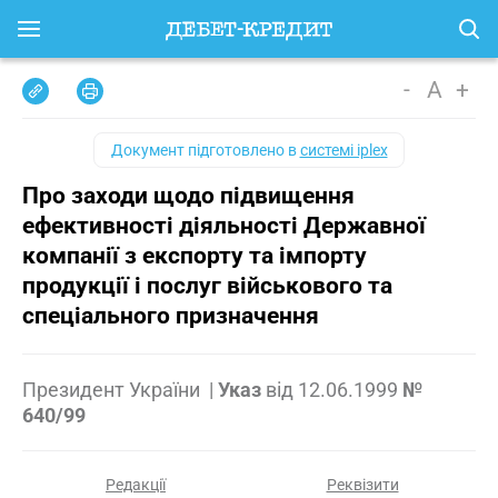
-
A
+
Документ підготовлено в
системі iplex
Про заходи щодо підвищення
ефективності діяльності Державної
компанії з експорту та імпорту
продукції і послуг військового та
спеціального призначення
Президент України
|
Указ
від
12.06.1999
№
640/99
Редакції
Реквізити