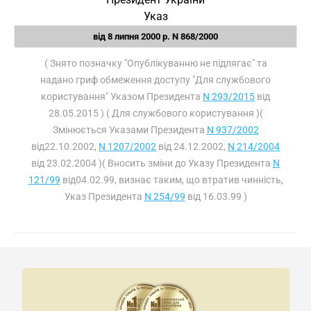
Указ
від 8 липня 2000 р. N 868/2000
( Знято позначку "Опублікуванню не підлягає" та
надано гриф обмеження доступу "Для службового
користування" Указом Президента
N 293/2015
від
28.05.2015 ) ( Для службового користування )(
Змінюється Указами Президента
N 937/2002
від22.10.2002,
N 1207/2002
від 24.12.2002,
N 214/2004
від 23.02.2004 )( Вносить зміни до Указу Президента
N
121/99
від04.02.99, визнає таким, що втратив чинність,
Указ Президента
N 254/99
від 16.03.99 )