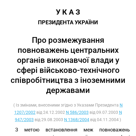
У К А З
ПРЕЗИДЕНТА УКРАЇНИ
Про розмежування
повноважень центральних
органів виконавчої влади у
сфері військово-технічного
співробітництва з іноземними
державами
( Із змінами, внесеними згідно з Указами Президента
N
1207/2002
від 24.12.2002
N 586/2003
від 09.07.2003
N
947/2003
від 29.08.2003
N 1368/2004
від 04.11.2004 )
З метою встановлення меж повноважень