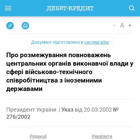
-
A
+
Документ підготовлено в
системі iplex
Про розмежування повноважень
центральних органів виконавчої влади у
сфері військово-технічного
співробітництва з іноземними
державами
Президент України
|
Указ
від
20.03.2002
№
276/2002
Редакції
Реквізити