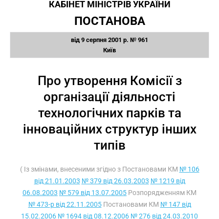
КАБІНЕТ МІНІСТРІВ УКРАЇНИ
ПОСТАНОВА
від 9 серпня 2001 р. № 961
Київ
Про утворення Комісії з
організації діяльності
технологічних парків та
інноваційних структур інших
типів
( Із змінами, внесеними згідно з Постановами КМ
№ 106
від 21.01.2003
№ 379 від 26.03.2003
№ 1219 від
06.08.2003
№ 579 від 13.07.2005
Розпорядженням КМ
№ 473-р від 22.11.2005
Постановами КМ
№ 147 від
15.02.2006
№ 1694 від 08.12.2006
№ 276 від 24.03.2010