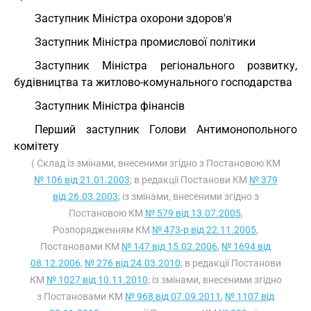
Заступник Міністра охорони здоров'я
Заступник Міністра промислової політики
Заступник Міністра регіонального розвитку,
будівництва та житлово-комунального господарства
Заступник Міністра фінансів
Перший заступник Голови Антимонопольного
комітету
( Склад із змінами, внесеними згідно з Постановою КМ
№ 106 від 21.01.2003
; в редакції Постанови КМ
№ 379
від 26.03.2003
; із змінами, внесеними згідно з
Постановою КМ
№ 579 від 13.07.2005
,
Розпорядженням КМ
№ 473-р від 22.11.2005
,
Постановами КМ
№ 147 від 15.02.2006
,
№ 1694 від
08.12.2006
,
№ 276 від 24.03.2010
; в редакції Постанови
КМ
№ 1027 від 10.11.2010
; із змінами, внесеними згідно
з Постановами КМ
№ 968 від 07.09.2011
,
№ 1107 від