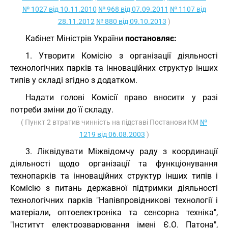
№ 1027 від 10.11.2010
№ 968 від 07.09.2011
№ 1107 від
28.11.2012
№ 880 від 09.10.2013
)
Кабінет Міністрів України
постановляє:
1. Утворити Комісію з організації діяльності
технологічних парків та інноваційних структур інших
типів у складі згідно з додатком.
Надати голові Комісії право вносити у разі
потреби зміни до її складу.
( Пункт 2 втратив чинність на підставі Постанови КМ
№
1219 від 06.08.2003
)
3. Ліквідувати Міжвідомчу раду з координації
діяльності щодо організації та функціонування
технопарків та інноваційних структур інших типів і
Комісію з питань державної підтримки діяльності
технологічних парків "Напівпровідникові технології і
матеріали, оптоелектроніка та сенсорна техніка",
"Інститут електрозварювання імені Є.О. Патона",