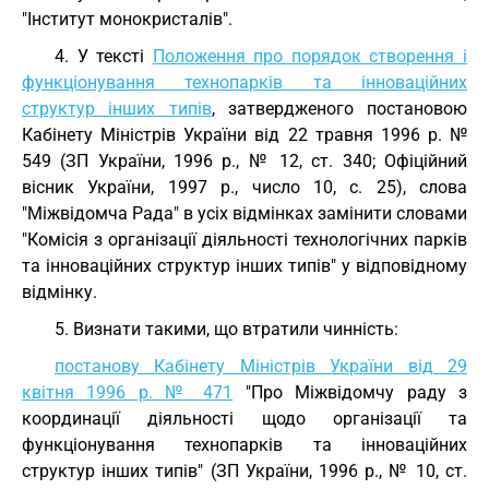
"Інститут монокристалів".
4. У тексті
Положення про порядок створення і
функціонування технопарків та інноваційних
структур інших типів
, затвердженого постановою
Кабінету Міністрів України від 22 травня 1996 р. №
549 (ЗП України, 1996 р., № 12, ст. 340; Офіційний
вісник України, 1997 р., число 10, с. 25), слова
"Міжвідомча Рада" в усіх відмінках замінити словами
"Комісія з організації діяльності технологічних парків
та інноваційних структур інших типів" у відповідному
відмінку.
5. Визнати такими, що втратили чинність:
постанову Кабінету Міністрів України від 29
квітня 1996 р. № 471
"Про Міжвідомчу раду з
координації діяльності щодо організації та
функціонування технопарків та інноваційних
структур інших типів" (ЗП України, 1996 р., № 10, ст.