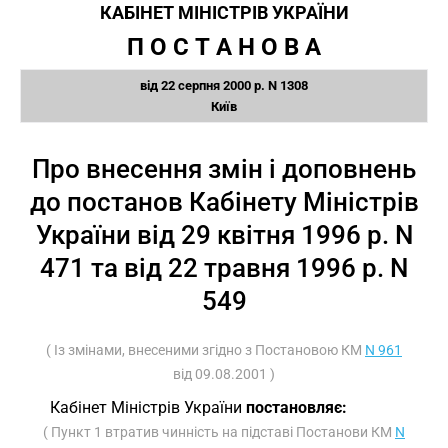
КАБІНЕТ МІНІСТРІВ УКРАЇНИ
П О С Т А Н О В А
від 22 серпня 2000 р. N 1308
Київ
Про внесення змін і доповнень
до постанов Кабінету Міністрів
України від 29 квітня 1996 р. N
471 та від 22 травня 1996 р. N
549
( Із змінами, внесеними згідно з Постановою КМ
N 961
від 09.08.2001 )
Кабінет Міністрів України
постановляє:
( Пункт 1 втратив чинність на підставі Постанови КМ
N