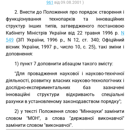
961
від 09.08.2001 )
2. Внести до Положення про порядок створення і
функціонування технопарків та інноваційних
структур інших типів, затвердженого постановою
Кабінету Міністрів України від 22 травня 1996 р.
N
549
(ЗП України, 1996 р., N 12, ст. 340; Офіційний
вісник України, 1997 р., число 10, с. 25), такі зміни і
доповнення:
1) пункт 7 доповнити абзацом такого змісту:
"Для провадження наукової і науково-технічної
діяльності, розвитку власних науково-технологічних і
дослідно-експериментальних баз зазначені
інноваційні структури відкривають спеціальні
рахунки в установленому законодавством порядку";
2) у тексті Положення слово "Міннауки" замінити
словом "МОН", а слова "державної виконавчої"
замінити словом "виконавчої".