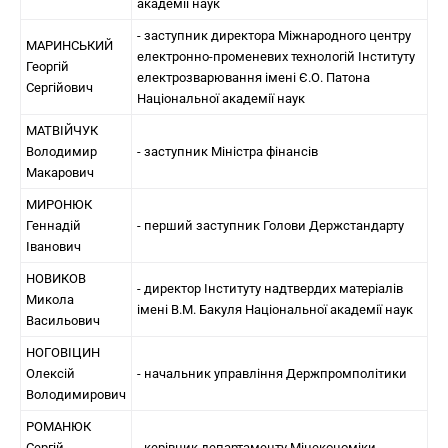
академії наук
- заступник директора Міжнародного центру
МАРИНСЬКИЙ
електронно-променевих технологій Інституту
Георгій
електрозварювання імені Є.О. Патона
Сергійович
Національної академії наук
МАТВІЙЧУК
Володимир
- заступник Міністра фінансів
Макарович
МИРОНЮК
Геннадій
- перший заступник Голови Держстандарту
Іванович
НОВИКОВ
- директор Інституту надтвердих матеріалів
Микола
імені В.М. Бакуля Національної академії наук
Васильович
НОГОВІЦИН
Олексій
- начальник управління Держпромполітики
Володимирович
РОМАНЮК
Сергій
- керівник департаменту Мінекономіки