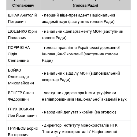
Степанович
(голова Ради)
ШПАК Анатолій
- перший віце-президент Національної
Петрович
академії наук (заступник голови Ради)
ДОЦЕНКО Юрій
- начальник департаменту МОН (заступник
Павлович
голови Ради)
ПОРЕЧКІНА
- голова правління Української державної
Лідія
інноваційної компанії (заступник голови
Степанівна
Ради)
БОЙКО
- начальник відділу МОН (відповідальний
Олександр
секретар Ради)
Миколайович
ВЕНГЕР Євген
- заступник директора Інституту фізики
Федорович
напівпровідників Національної академії наук
ГЛУХІВСЬКИЙ
- народний депутат України (за згодою)
Лев Йосипович
- директор Інституту монокристалів НТК
ГРИНЬОВ Борис
"Інституту монокристалів" Національної
Вікторович