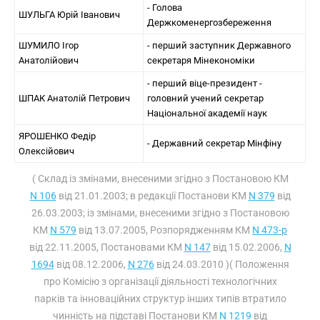
- Голова
ШУЛЬГА Юрій Іванович
Держкоменергозбереження
ШУМИЛО Ігор
- перший заступник Державного
Анатолійович
секретаря Мінекономіки
- перший віце-президент -
ШПАК Анатолій Петрович
головний учений секретар
Національної академії наук
ЯРОШЕНКО Федір
- Державний секретар Мінфіну
Олексійович
( Склад із змінами, внесеними згідно з Постановою КМ
N 106
від 21.01.2003; в редакції Постанови КМ
N 379
від
26.03.2003; із змінами, внесеними згідно з Постановою
КМ
N 579
від 13.07.2005, Розпорядженням КМ
N 473-р
від 22.11.2005, Постановами КМ
N 147
від 15.02.2006,
N
1694
від 08.12.2006,
N 276
від 24.03.2010 )( Положення
про Комісію з організації діяльності технологічних
парків та інноваційних структур інших типів втратило
чинність на підставі Постанови КМ
N 1219
від