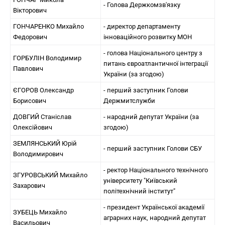
- Голова Держкомзв'язку
Вікторович
ГОНЧАРЕНКО Михайло
- директор департаменту
Федорович
інноваційного розвитку МОН
- голова Національного центру з
ГОРБУЛІН Володимир
питань євроатлантичної інтеграції
Павлович
України (за згодою)
ЄГОРОВ Олександр
- перший заступник Голови
Борисович
Держмитслужби
ДОВГИЙ Станіслав
- народний депутат України (за
Олексійович
згодою)
ЗЕМЛЯНСЬКИЙ Юрій
- перший заступник Голови СБУ
Володимирович
- ректор Національного технічного
ЗГУРОВСЬКИЙ Михайло
університету "Київський
Захарович
політехнічний інститут"
- президент Української академії
ЗУБЕЦЬ Михайло
аграрних наук, народний депутат
Васильович