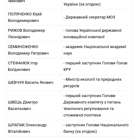
Іванович
України (за згодою)
ПОЛЯЧЕНКО Юрій
- Державний секретар МОЗ
Володимирович
РИЖОВ Володимир
- голова Української державної
Леонідович
інноваційної компанії
СЕМИНОЖЕНКО
- академік Національної академії
Володимир Петрович
наук
СТЕФАНЮК Ігор
- перший заступник Голови Голов
Богданович
КРУ
- Міністр екології та природних
ШЕВЧУК Василь Якович
ресурсів
- перший заступник Голови
ШВЕЦЬ Дмитро
Державного комітету з питань
Васильович
технічного регулювання та
споживчої політики
ШЛАПАК Олександр
- заступник Голови Національного
Віталійович
банку (за згодою)