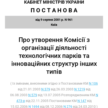
КАБІНЕТ МІНІСТРІВ УКРАЇНИ
П О С Т А Н О В А
від 9 серпня 2001 р. N 961
Київ
Про утворення Комісії з
організації діяльності
технологічних парків та
інноваційних структур інших
типів
( Із змінами, внесеними згідно з Постановами КМ
N 106
від 21.01.2003
N 379
від 26.03.2003
N 1219
від
06.08.2003
N 579
від 13.07.2005 Розпорядженням КМ
N
473-р
від 22.11.2005 Постановами КМ
N 147
від
15.02.2006
N 1694
від 08.12.2006
N 276
від 24.03.2010 )