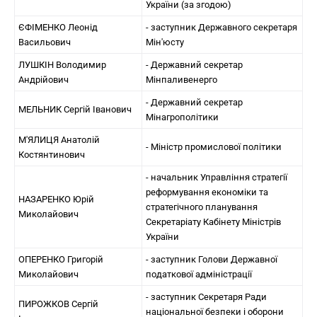
України (за згодою)
ЄФІМЕНКО Леонід
- заступник Державного секретаря
Васильович
Мін'юсту
ЛУШКІН Володимир
- Державний секретар
Андрійович
Мінпаливенерго
- Державний секретар
МЕЛЬНИК Сергій Іванович
Мінагрополітики
М'ЯЛИЦЯ Анатолій
- Міністр промислової політики
Костянтинович
- начальник Управління стратегії
реформування економіки та
НАЗАРЕНКО Юрій
стратегічного планування
Миколайович
Секретаріату Кабінету Міністрів
України
ОПЕРЕНКО Григорій
- заступник Голови Державної
Миколайович
податкової адміністрації
- заступник Секретаря Ради
ПИРОЖКОВ Сергій
національної безпеки і оборони