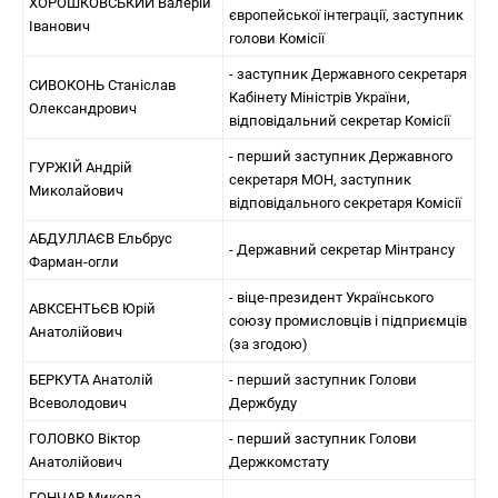
ХОРОШКОВСЬКИЙ Валерій
європейської інтеграції, заступник
Іванович
голови Комісії
- заступник Державного секретаря
СИВОКОНЬ Станіслав
Кабінету Міністрів України,
Олександрович
відповідальний секретар Комісії
- перший заступник Державного
ГУРЖІЙ Андрій
секретаря МОН, заступник
Миколайович
відповідального секретаря Комісії
АБДУЛЛАЄВ Ельбрус
- Державний секретар Мінтрансу
Фарман-огли
- віце-президент Українського
АВКСЕНТЬЄВ Юрій
союзу промисловців і підприємців
Анатолійович
(за згодою)
БЕРКУТА Анатолій
- перший заступник Голови
Всеволодович
Держбуду
ГОЛОВКО Віктор
- перший заступник Голови
Анатолійович
Держкомстату
ГОНЧАР Микола