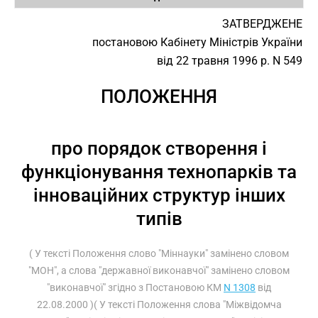
ЗАТВЕРДЖЕНЕ
постановою Кабінету Міністрів України
від 22 травня 1996 р. N 549
ПОЛОЖЕННЯ
про порядок створення і
функціонування технопарків та
інноваційних структур інших
типів
( У тексті Положення слово "Міннауки" замінено словом
"МОН", а слова "державної виконавчої" замінено словом
"виконавчої" згідно з Постановою КМ
N 1308
від
22.08.2000 )( У тексті Положення слова "Міжвідомча