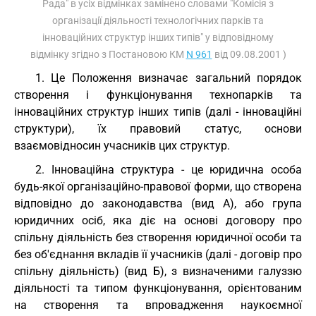
Рада" в усіх відмінках замінено словами "Комісія з
організації діяльності технологічних парків та
інноваційних структур інших типів" у відповідному
відмінку згідно з Постановою КМ
N 961
від 09.08.2001 )
1. Це Положення визначає загальний порядок
створення і функціонування технопарків та
інноваційних структур інших типів (далі - інноваційні
структури), їх правовий статус, основи
взаємовідносин учасників цих структур.
2. Інноваційна структура - це юридична особа
будь-якої організаційно-правової форми, що створена
відповідно до законодавства (вид А), або група
юридичних осіб, яка діє на основі договору про
спільну діяльність без створення юридичної особи та
без об'єднання вкладів її учасників (далі - договір про
спільну діяльність) (вид Б), з визначеними галуззю
діяльності та типом функціонування, орієнтованим
на створення та впровадження наукоємної