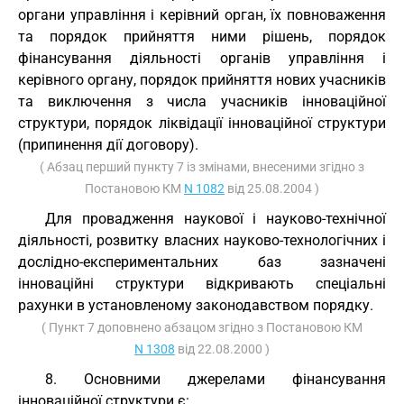
органи управління і керівний орган, їх повноваження
та порядок прийняття ними рішень, порядок
фінансування діяльності органів управління і
керівного органу, порядок прийняття нових учасників
та виключення з числа учасників інноваційної
структури, порядок ліквідації інноваційної структури
(припинення дії договору).
( Абзац перший пункту 7 із змінами, внесеними згідно з
Постановою КМ
N 1082
від 25.08.2004 )
Для провадження наукової і науково-технічної
діяльності, розвитку власних науково-технологічних і
дослідно-експериментальних баз зазначені
інноваційні структури відкривають спеціальні
рахунки в установленому законодавством порядку.
( Пункт 7 доповнено абзацом згідно з Постановою КМ
N 1308
від 22.08.2000 )
8. Основними джерелами фінансування
інноваційної структури є: