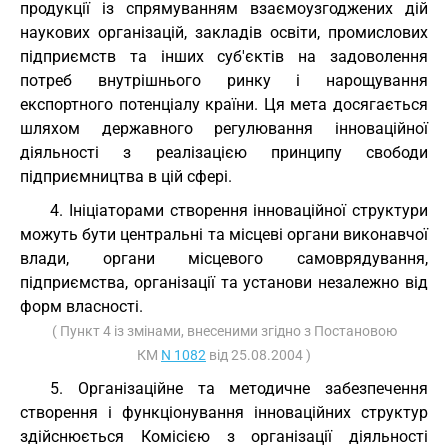
продукції із спрямуванням взаємоузгоджених дій
наукових організацій, закладів освіти, промислових
підприємств та інших суб'єктів на задоволення
потреб внутрішнього ринку і нарощування
експортного потенціалу країни. Ця мета досягається
шляхом державного регулювання інноваційної
діяльності з реалізацією принципу свободи
підприємництва в цій сфері.
4. Ініціаторами створення інноваційної структури
можуть бути центральні та місцеві органи виконавчої
влади, органи місцевого самоврядування,
підприємства, організації та установи незалежно від
форм власності.
( Пункт 4 із змінами, внесеними згідно з Постановою
КМ
N 1082
від 25.08.2004 )
5. Організаційне та методичне забезпечення
створення і функціонування інноваційних структур
здійснюється Комісією з організації діяльності