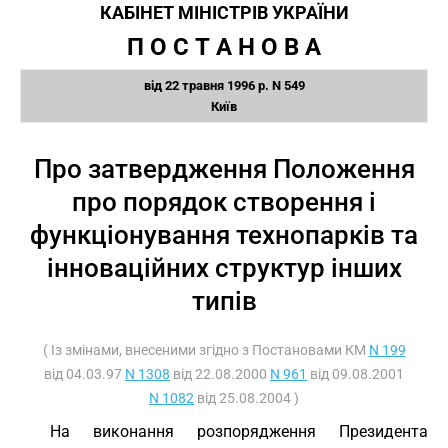
КАБІНЕТ МІНІСТРІВ УКРАЇНИ
П О С Т А Н О В А
від 22 травня 1996 р. N 549
Київ
Про затвердження Положення
про порядок створення і
функціонування технопарків та
інноваційних структур інших
типів
( Із змінами, внесеними згідно з Постановами КМ
N 199
від 04.03.97
N 1308
від 22.08.2000
N 961
від 09.08.2001
N 1082
від 25.08.2004 )
На виконання розпорядження Президента