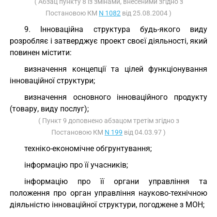
( Абзац пункту 8 із змінами, внесеними згідно з
Постановою КМ
N 1082
від 25.08.2004 )
9. Інноваційна структура будь-якого виду
розробляє і затверджує проект своєї діяльності, який
повинен містити:
визначення концепції та цілей функціонування
інноваційної структури;
визначення основного інноваційного продукту
(товару, виду послуг);
( Пункт 9 доповнено абзацом третім згідно з
Постановою КМ
N 199
від 04.03.97 )
техніко-економічне обгрунтування;
інформацію про її учасників;
інформацію про її органи управління та
положення про орган управління науково-технічною
діяльністю інноваційної структури, погоджене з МОН;