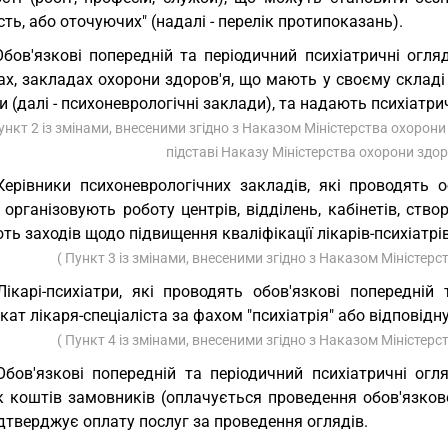
сть, або оточуючих" (надалі - перелік протипоказань).
Обов'язкові попередній та періодичний психіатричні огл
х, закладах охорони здоров'я, що мають у своєму складі с
и (далі - психоневрологічні заклади), та надають психіат
ункт 2 із змінами, внесеними згідно з Наказом Міністерства охорони
підставі Наказу Міністерства охорони здо
Керівники психоневрологічних закладів, які проводять о
 організовують роботу центрів, відділень, кабінетів, ство
ь заходів щодо підвищення кваліфікації лікарів-психіатрів
( Пункт 3 із змінами, внесеними згідно з Наказом Міністер
Лікарі-психіатри, які проводять обов'язкові попередній
кат лікаря-спеціаліста за фахом "психіатрія" або відповідн
( Пункт 4 із змінами, внесеними згідно з Наказом Міністер
Обов'язкові попередній та періодичний психіатричні ог
к коштів замовників (оплачується проведення обов'язков
дтверджує оплату послуг за проведення оглядів.