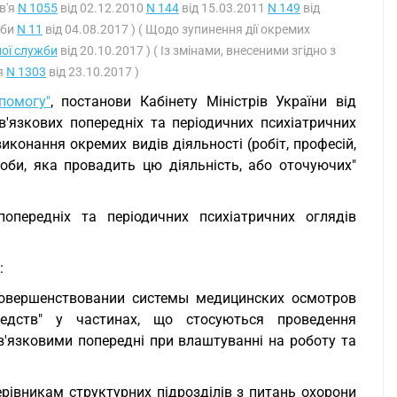
в'я
N 1055
від 02.12.2010
N 144
від 15.03.2011
N 149
від
жби
N 11
від 04.08.2017 ) ( Щодо зупинення дії окремих
ої служби
від 20.10.2017 ) ( Із змінами, внесеними згідно з
я
N 1303
від 23.10.2017 )
помогу"
, постанови Кабінету Міністрів України від
язкових попередніх та періодичних психіатричних
иконання окремих видів діяльності (робіт, професій,
би, яка провадить цю діяльність, або оточуючих"
опередніх та періодичних психіатричних оглядів
:
овершенствовании системы медицинских осмотров
едств" у частинах, що стосуються проведення
ов'язковими попередні при влаштуванні на роботу та
ерівникам структурних підрозділів з питань охорони