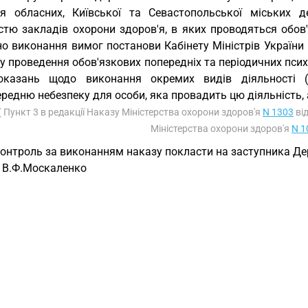
'я обласних, Київської та Севастопольської міських 
стю закладів охорони здоров'я, в яких проводяться обов'
но виконання вимог постанови Кабінету Міністрів України
 проведення обов'язкових попередніх та періодичних псих
оказань щодо виконання окремих видів діяльності (
редню небезпеку для особи, яка провадить цю діяльність, 
( Пункт 3 в редакції Наказу Міністерства охорони здоров'я
N 1303
від
Міністерства охорони здоров'я
N 1
Контроль за виконанням наказу покласти на заступника Д
р В.Ф.Москаленко