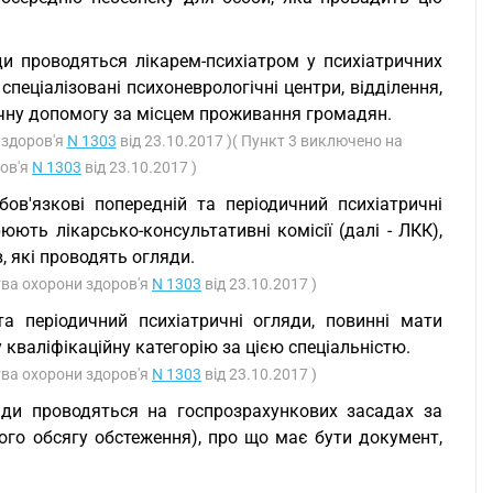
яди проводяться лікарем-психіатром у психіатричних
пеціалізовані психоневрологічні центри, відділення,
ричну допомогу за місцем проживання громадян.
 здоров'я
N 1303
від 23.10.2017 )( Пункт 3 виключено на
ров'я
N 1303
від 23.10.2017 )
бов'язкові попередній та періодичний психіатричні
рюють лікарсько-консультативні комісії (далі - ЛКК),
, які проводять огляди.
ства охорони здоров'я
N 1303
від 23.10.2017 )
 та періодичний психіатричні огляди, повинні мати
у кваліфікаційну категорію за цією спеціальністю.
ства охорони здоров'я
N 1303
від 23.10.2017 )
ляди проводяться на госпрозрахункових засадах за
ого обсягу обстеження), про що має бути документ,