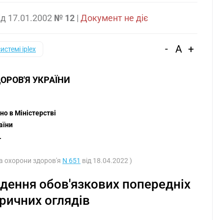
ід
17.01.2002
№ 12
|
Документ не діє
-
A
+
системі iplex
ОРОВ'Я УКРАЇНИ
 
но в Міністерстві
аїни
.
ва охорони здоров'я
N 651
від 18.04.2022 )
едення обов'язкових попередніх
тричних оглядів