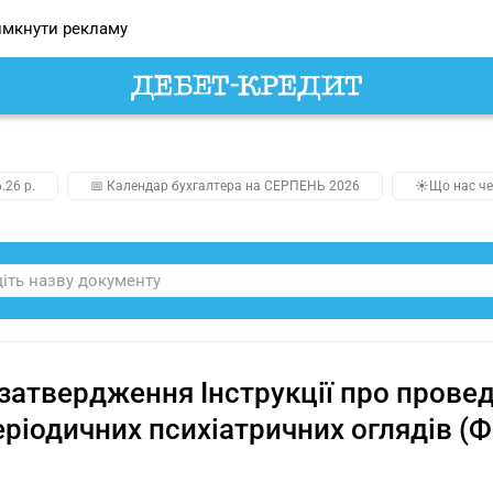
мкнути рекламу
.26 р.
📅 Календар бухгалтера на СЕРПЕНЬ 2026
☀️Що нас че
затвердження Інструкції про прове
еріодичних психіатричних оглядів (