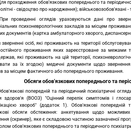
Для проходження обов'язкових попереднього та періодично
олітні - свідоцтво про народження); військовозобов'язані -
 При проведенні оглядів ураховуються дані про звер
іальних психоневрологічних закладів за місцем проживанн
их документів (картка амбулаторного хворого, диспансерн
 зверненні осіб, які проживають на території обслуговув
постійного проживання яких зареєстроване за межами т
держав, які проживають на цій території, психоневрологі
увати за їх згодою) медичні документи щодо звернення
ів за місцем фактичного або попереднього проживання.
Обсяги обов'язкових попереднього та пері
Обов'язкові попередній та періодичний психіатричні огляд
и здоров'я (ВООЗ) "Оцінний перелік симптомів і глоса
ікацією хвороб" (додаток 1). Обов'язкові попередній 
зкові обсяги обстеження: анкетування щодо можливих 
ння (скринер), яке є складовою частиною зазначеної програ
лом обов'язкових попереднього та періодичного психіатрич