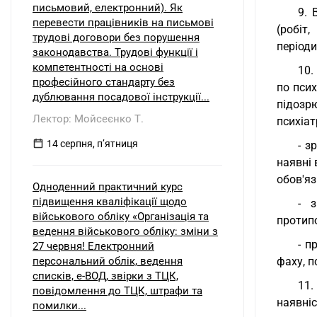
письмовий, електронний). Як
9. 
перевести працівників на письмові
(робіт
трудові договори без порушення
періоди
законодавства. Трудові функції і
компетентності на основі
10.
професійного стандарту без
по псих
дублювання посадової інструкції...
підозрю
Лектор: Мойсеєнко Т.
психіат
14 серпня, пʼятниця
- з
наявні 
обов'яз
Одноденний практичний курс
підвищення кваліфікації щодо
- 
військового обліку «Організація та
протип
ведення військового обліку: зміни з
- п
27 червня! Електронний
персональний облік, ведення
фаху, п
списків, е-ВОД, звірки з ТЦК,
11.
повідомлення до ТЦК, штрафи та
наявні
помилки...