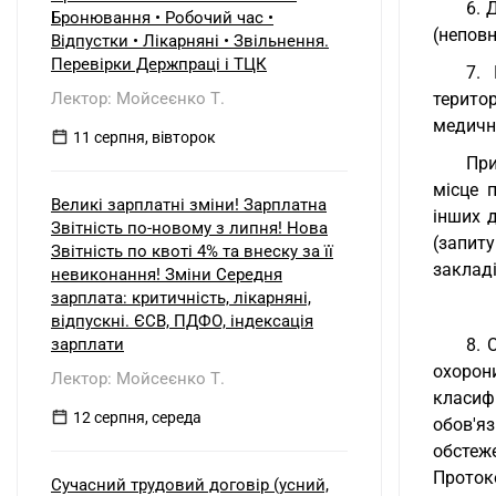
6. 
Бронювання • Робочий час •
(неповн
Відпустки • Лікарняні • Звільнення.
Перевірки Держпраці і ТЦК
7.
Лектор: Мойсеєнко Т.
територ
медичн
11 серпня, вівторок
При
місце 
Великі зарплатні зміни! Зарплатна
інших 
Звітність по-новому з липня! Нова
(запит
Звітність по квоті 4% та внеску за її
заклад
невиконання! Зміни Середня
зарплата: критичність, лікарняні,
відпускні. ЄСВ, ПДФО, індексація
зарплати
8. 
охорон
Лектор: Мойсеєнко Т.
класиф
12 серпня, середа
обов'я
обстеже
Протоко
Сучасний трудовий договір (усний,