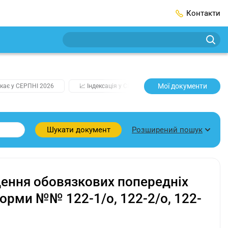
Контакти
Мої документи
кає у СЕРПНІ 2026
📈 Індексація у СЕРПНІ
2️⃣0️⃣2️⃣7️⃣ Усі клю
Розширений пошук
Шукати документ
дення обовязкових попередніх
Форми №№ 122-1/о, 122-2/о, 122-