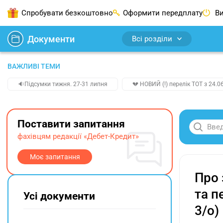
Спробувати безкоштовно
Оформити передплату
Ви
Документи
Всі розділи
ВАЖЛИВІ ТЕМИ
🔉Підсумки тижня. 27-31 липня
💔 НОВИЙ (!) перелік ТОТ з 24.06
Поставити запитання
фахівцям редакції «Дебет-Кредит»
Моє запитання
Про 
та п
Усі документи
3/о)