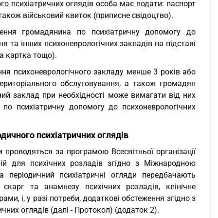
го психіатричних оглядів особа має подати: паспорт
 також військовий квиток (приписне свідоцтво).
нення громадянина по психіатричну допомогу до
я та інших психоневрологічних закладів на підставі
а картка тощо).
ання психоневрологічного закладу менше 3 років або
ериторіального обслуговування, а також громадян
чний заклад при необхідності може вимагати від них
 по психіатричну допомогу до психоневрологічних
одичного психіатричних оглядів
и проводяться за програмою Всесвітньої організації
рій для психічних розладів згідно з Міжнародною
та періодичний психіатричні огляди передбачають
скарг та анамнезу психічних розладів, клінічне
ми, і, у разі потреби, додаткові обстеження згідно з
них оглядів (далі - Протокол) (додаток 2).