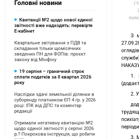
Головні новини
( 
поло
Квитанції №2 щодо нової єдиної
звітності вже надходять: перевірте
Е-кабінет
З 
Квартальне звітування з ПДВ та
27.09.
складання тільки щомісячних
оглядів
зведених ПН для ФОПів: проєкт
служби
закону від Мінфіну
НАКАЗ
19 серпня – граничний строк
1. 
сплати податків за ІI квартал 2026
року
(додаєт
2. 
Наслідки здачі земельної ділянки в
суборенду платником ЄП 4 гр. у 2026
дод
році: ІПК від ДПС та коментар
редакції
трудящ
психіат
Отримали негативну квитанцію №2
періоди
щодо єдиної звітності у серпні 2026
р.? Покрокова інструкція, що робити
3. 