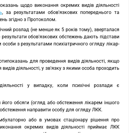
показань щодо виконання окремих видів діяльності
ь
, за результатами обов'язкових попереднього та
жень згідно з Протоколом.
чний розлад (не менше як 5 років тому), зверталася
о результати обов'язкових обстежень дають підстави
и особи з результатами психіатричного огляду лікар-
ротипоказань для проведення видів діяльності, якщо
 видів діяльності, у зв'язку з якими особа проходить
діяльності у випадку, коли психічні розлади є
и його обсяги (огляд або обстеження лікарем іншого
я обстеження направити особу для огляду ЛКК.
амбулаторно або в умовах стаціонару рішення про
 виконання окремих видів діяльності приймає ЛКК