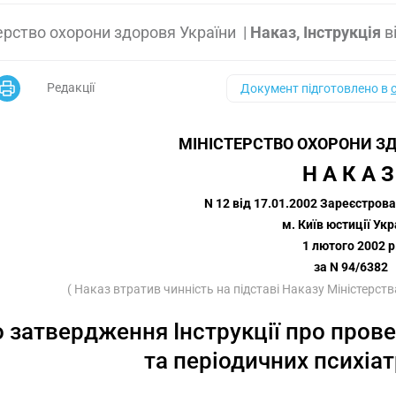
ерство охорони здоровя України
|
Наказ, Інструкція
в
Редакції
Документ підготовлено в
МІНІСТЕРСТВО ОХОРОНИ ЗД
Н А К А З
N 12 від 17.01.2002 Зареєстрова
м. Київ юстиції Укр
1 лютого 2002 р
за N 94/6382
( Наказ втратив чинність на підставі Наказу Міністерст
 затвердження Інструкції про пров
та періодичних психіа