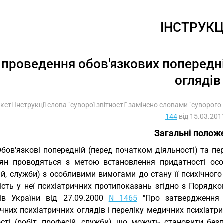
ІНСТРУКЦ
 проведення обов'язкових попередні
оглядів
тексті Інструкції слова "суворої звітності" замінено словами "суворог
144
від 15.03.2011
Загальні полож
Обов'язкові попередній (перед початком діяльності) та пер
ян проводяться з метою встановлення придатності особ
й, служби) з особливими вимогами до стану її психічного
ність у неї психіатричних протипоказань згідно з Порядк
рів України від 27.09.2000
N 1465
"Про затвердження 
ичних психіатричних оглядів і переліку медичних психіат
ості (робіт, професій, служби), що можуть становити бе