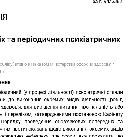
за N 94/6382
ІЯ
х та періодичних психіатричних
о обліку" згідно з Наказом Міністерства охорони здоров'я
N
 )
ення
іодичний (у процесі діяльності) психіатричні огляди
и до виконання окремих видів діяльності (робіт,
 здоров'я, для вирішення питання про наявність або
ом і переліком, затвердженими постановою Кабінету
Порядку проведення обов'язкових попередніх та
ричних протипоказань щодо виконання окремих видів
зпосередню небезпеку для особи, яка провадить цю