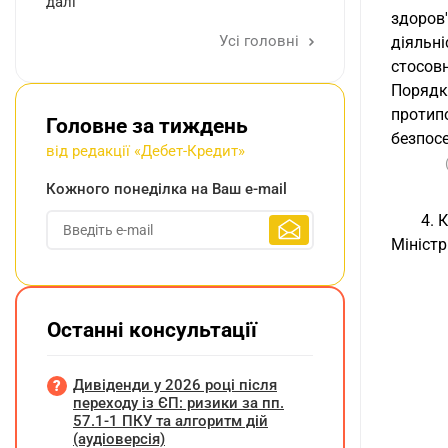
далі
здоров
Усі головні
діяльні
стосов
Порядку
протип
Головне за тиждень
безпосе
від редакції «Дебет-Кредит»
Кожного понеділка на Ваш e-mail
4. 
Мініст
Останні консультації
Дивіденди у 2026 році після
переходу із ЄП: ризики за пп.
57.1-1 ПКУ та алгоритм дій
(аудіоверсія)