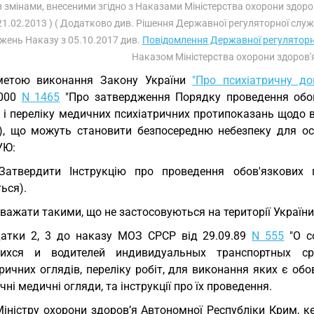
Із змінами, внесеними згідно з Наказами Міністерства охорони здоро
21.02.2013 ) ( Додатково див. Рішення Державної регуляторної слу
жень Наказу з 05.10.2017 див.
Повідомлення Державної регуляторн
Наказом Міністерства охорони здоров'
метою виконання Закону України
"Про психіатричну до
2000
N 1465
"Про затвердження Порядку проведення обов'
 і переліку медичних психіатричних протипоказань щодо в
), що можуть становити безпосередню небезпеку для осо
УЮ:
Затвердити Інструкцію про проведення обов'язкових п
ься).
Уважати такими, що не застосовуються на території України
атки 2, 3 до наказу МОЗ СРСР від 29.09.89
N 555
"О с
ихся и водителей индивидуальных транспортных ср
ричних оглядів, переліку робіт, для виконання яких є об
чні медичні огляди, та інструкції про їх проведення.
Міністру охорони здоров’я Автономної Республіки Крим, к