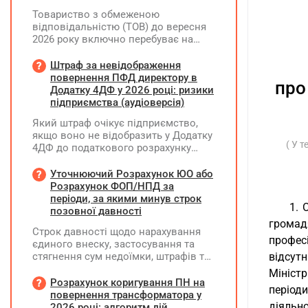
Товариство з обмеженою
відповідальністю (ТОВ) до вересня
2026 року включно перебуває на
спрощеній системі оподаткування
(єдиний податок, 3 група, ставка 5%,
Штраф за невідображення
неплатник ПДВ). З 1 жовтня 2026
повернення ПФД директору в
про
року підприємство переходить на
Додатку 4ДФ у 2026 році: ризики
загальну систему оподаткування
підприємства (аудіоверсія)
(стає платником податку на
Який штраф очікує підприємство,
прибуток). За результатами
якщо воно не відобразить у Додатку
діяльності у періоді 2024–2025 років
( У 
4ДФ до податкового розрахунку
(під час перебування на спрощеній
повернення поворотної фінансової
системі) підприємство отримало
допомоги (ПФД) директору?
Уточнюючий Розрахунок ЮО або
чистий прибуток, сума
Розрахунок ФОП/НПД за
нерозподіленого прибутку в балансі
періоди, за якими минув строк
становить 18 млн грн. Наприкінці
1. 
позовної давності
2026 року (вже після переходу на
громад
загальну систему) планується
Строк давності щодо нарахування
прийняття рішення про розподіл
професі
єдиного внеску, застосування та
цього прибутку та виплату
стягнення сум недоїмки, штрафів та
відсут
дивідендів у розмірі 18 млн грн
нарахованої пені не застосовується,
Мініст
єдиному учаснику — іншій
тому страхувальник має право
Розрахунок коригування ПН на
юридичній особі. Які податкові
період
виправити помилки у раніше
повернення трансформатора у
зобов'язання виникають у ТОВ (як
поданій звітності за періоди, за
діяльн
2026 році: алгоритм дій