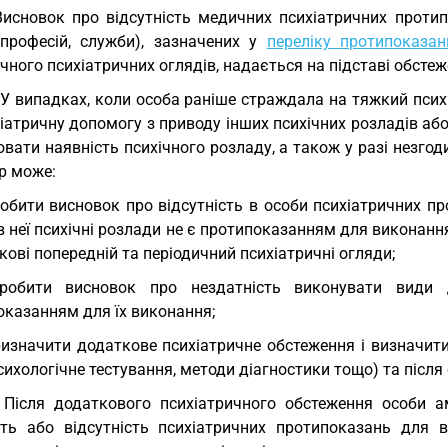
Висновок про відсутність медичних психіатричних проти
, професій, служби), зазначених у
переліку протипоказан
чного психіатричних оглядів, надається на підставі обсте
 У випадках, коли особа раніше страждала на тяжкий психі
іатричну допомогу з приводу інших психічних розладів аб
вати наявність психічного розладу, а також у разі незгод
р може:
робити висновок про відсутність в особи психіатричних п
в неї психічні розлади не є протипоказанням для виконання
кові попередній та періодичний психіатричні огляди;
зробити висновок про нездатність виконувати види 
оказанням для їх виконання;
ризначити додаткове психіатричне обстеження і визначит
сихологічне тестування, методи діагностики тощо) та післ
 Після додаткового психіатричного обстеження особи 
сть або відсутність психіатричних протипоказань для