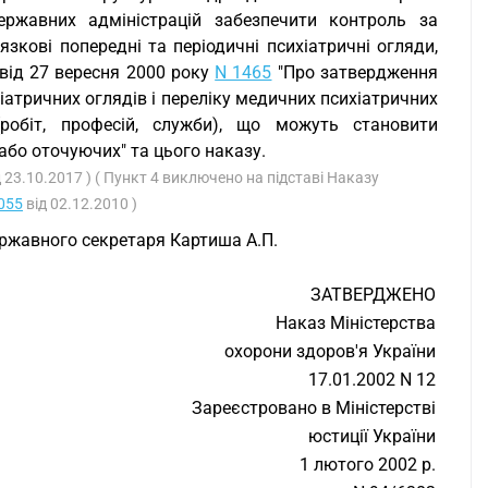
державних адміністрацій забезпечити контроль за
язкові попередні та періодичні психіатричні огляди,
 від 27 вересня 2000 року
N 1465
"Про затвердження
іатричних оглядів і переліку медичних психіатричних
робіт, професій, служби), що можуть становити
або оточуючих" та цього наказу.
 23.10.2017 ) ( Пункт 4 виключено на підставі Наказу
055
від 02.12.2010 )
ержавного секретаря Картиша А.П.
ЗАТВЕРДЖЕНО
Наказ Міністерства
охорони здоров'я України
17.01.2002 N 12
Зареєстровано в Міністерстві
юстиції України
1 лютого 2002 р.