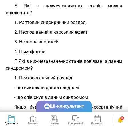
Е. Які з нижчезазначених станів можна
виключити?
1. Раптовий ендокринний розлад
2. Несподіваний лікарський ефект
3. Нервова анорексія
4. Шизофренія
F. Які з нижчезазначених станів пов'язані з даним
синдромом?
1. Психоорганічний розлад:
- що викликав даний синдром
- що співіснує з даним синдромом
ШІ-консультант
Якщо будь-що є, розглянути психоорганічний
синдром
0
2. Депресивні симптоми
Документи
Головна
Новини
Консультації
Календар
Сервіси