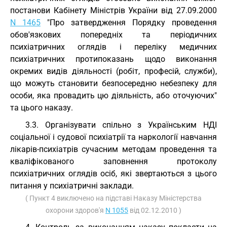
постанови Кабінету Міністрів України від 27.09.2000
N 1465
"Про затвердження Порядку проведення
обов'язкових попередніх та періодичних
психіатричних оглядів і переліку медичних
психіатричних протипоказань щодо виконання
окремих видів діяльності (робіт, професій, служби),
що можуть становити безпосередню небезпеку для
особи, яка провадить цю діяльність, або оточуючих"
та цього наказу.
3.3. Організувати спільно з Українським НДІ
соціальної і судової психіатрії та наркології навчання
лікарів-психіатрів сучасним методам проведення та
кваліфікованого заповнення протоколу
психіатричних оглядів осіб, які звертаються з цього
питання у психіатричні заклади.
( Пункт 4 виключено на підставі Наказу Міністерства
охорони здоров'я
N 1055
від 02.12.2010 )