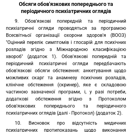
Обсяги обов'язкових попереднього та
періодичного психіатричних оглядів
9. Обов'язкові попередній та періодичний
психіатричні огляди проводяться за програмою
Всесвітньої організації охорони здоров'я (ВООЗ)
"Оцінний перелік симптомів і глосарій для психічних
розладів згідно з Міжнародною класифікацією
хвороб" (додаток 1). Обов'язкові попередній та
періодичний психіатричні огляди передбачають
обов'язкові обсяги обстеження: анкетування щодо
можливих скарг та анамнезу психічних розладів,
клінічне обстеження (скринер), яке є складовою
частиною зазначеної програми, і, у разі потреби,
додаткові обстеження згідно з Протоколом
обов'язкових попереднього та періодичного
психіатричних оглядів (далі - Протокол) (додаток 2).
10. Висновок про відсутність медичних
психіатричних протипоказань щодо виконання