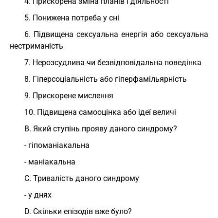
4. Прискорена зміна планів і діяльності
5. Понижена потреба у сні
6. Підвищена сексуальна енергія або сексуальна
нестриманість
7. Нерозсудлива чи безвідповідальна поведінка
8. Гіперсоціальність або гіперфамільярність
9. Прискорене мислення
10. Підвищена самооцінка або ідеї величі
В. Який ступінь прояву даного синдрому?
- гіпоманіакальна
- маніакальна
С. Тривалість даного синдрому
- у днях
D. Скільки епізодів вже було?