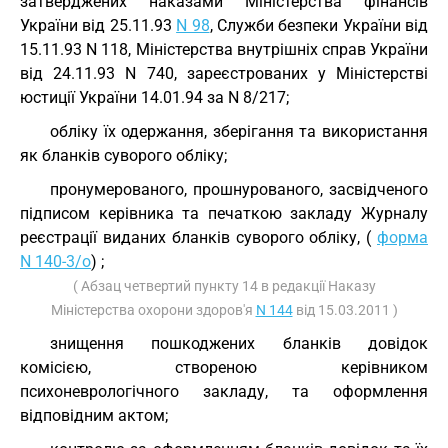
затверджених наказами Міністерства фінансів
України від 25.11.93
N 98
, Служби безпеки України від
15.11.93 N 118, Міністерства внутрішніх справ України
від 24.11.93 N 740, зареєстрованих у Міністерстві
юстиції України 14.01.94 за N 8/217;
обліку їх одержання, зберігання та використання
як бланків суворого обліку;
пронумерованого, прошнурованого, засвідченого
підписом керівника та печаткою закладу Журналу
реєстрації виданих бланків суворого обліку, (
форма
N 140-3/о
) ;
( Абзац четвертий пункту 14 в редакції Наказу
Міністерства охорони здоров'я
N 144
від 15.03.2011 )
знищення пошкоджених бланків довідок
комісією, створеною керівником
психоневрологічного закладу, та оформлення
відповідним актом;