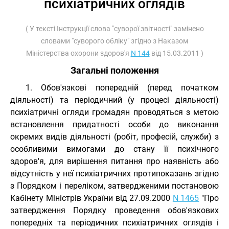
психіатричних оглядів
( У тексті Інструкції слова "суворої звітності" замінено
словами "суворого обліку" згідно з Наказом
Міністерства охорони здоров'я
N 144
від 15.03.2011 )
Загальні положення
1. Обов'язкові попередній (перед початком
діяльності) та періодичний (у процесі діяльності)
психіатричні огляди громадян проводяться з метою
встановлення придатності особи до виконання
окремих видів діяльності (робіт, професій, служби) з
особливими вимогами до стану її психічного
здоров'я, для вирішення питання про наявність або
відсутність у неї психіатричних протипоказань згідно
з Порядком і переліком, затвердженими постановою
Кабінету Міністрів України від 27.09.2000
N 1465
"Про
затвердження Порядку проведення обов'язкових
попередніх та періодичних психіатричних оглядів і