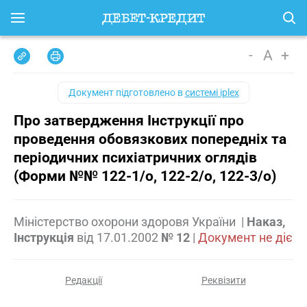
-
A
+
Документ підготовлено в
системі iplex
Про затвердження Інструкції про
проведення обовязкових попередніх та
періодичних психіатричних оглядів
(Форми №№ 122-1/о, 122-2/о, 122-3/о)
Міністерство охорони здоровя України
|
Наказ,
Інструкція
від
17.01.2002
№ 12
|
Документ не діє
Редакції
Реквізити