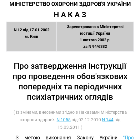
МІНІСТЕРСТВО ОХОРОНИ ЗДОРОВ'Я УКРАЇНИ
Н А К А З
Зареєстровано в Міністерстві
N 12 від 17.01.2002
юстиції України
м. Київ
1 лютого 2002 р.
за N 94/6382
Про затвердження Інструкції
про проведення обов'язкових
попередніх та періодичних
психіатричних оглядів
( Із змінами, внесеними згідно з Наказами Міністерства
охорони здоров'я
N 1055
від 02.12.2010
N 144
від
15.03.2011 )
З метою виконання Закону України
"Про