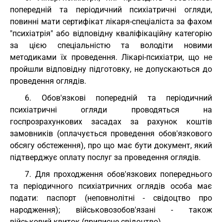
попередній та періодичний психіатричні огляди,
повинні мати сертифікат лікаря-спеціаліста за фахом
"психіатрія" або відповідну кваліфікаційну категорію
за цією спеціальністю та володіти новими
методиками їх проведення. Лікарі-психіатри, що не
пройшли відповідну підготовку, не допускаються до
проведення оглядів.
6. Обов'язкові попередній та періодичний
психіатричні огляди проводяться на
госпрозрахункових засадах за рахунок коштів
замовників (оплачується проведення обов'язкового
обсягу обстеження), про що має бути документ, який
підтверджує оплату послуг за проведення оглядів.
7. Для проходження обов'язкових попереднього
та періодичного психіатричних оглядів особа має
подати: паспорт (неповнолітні - свідоцтво про
народження); військовозобов'язані - також
військовий квиток (приписне свідоцтво).