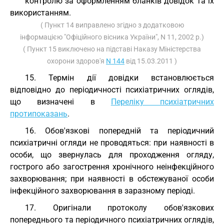
контролю за оформленням бланків довідок та їх
використанням.
( Пункт 14 виправлено згідно з додатковою
інформацією "Офіційного вісника України", N 11, 2002 р.)
( Пункт 15 виключено на підставі Наказу Міністерства
охорони здоров'я
N 144
від 15.03.2011 )
15. Термін дії довідки встановлюється
відповідно до періодичності психіатричних оглядів,
що визначені в
Переліку психіатричних
протипоказань
.
16. Обов'язкові попередній та періодичний
психіатричні огляди не проводяться: при наявності в
особи, що звернулась для проходження огляду,
гострого або загострення хронічного неінфекційного
захворювання; при наявності в обстежуваної особи
інфекційного захворювання в заразному періоді.
17. Оригінали протоколу обов'язкових
попереднього та періодичного психіатричних оглядів,