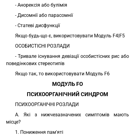
- Анорексія або булімія
- Дисомнії або парасомнії
- Статеві дисфункції
Якщо будь-що є, використовувати Модуль F4|F5
ОСОБИСТІСНІ РОЗЛАДИ
- Тривале існування девіації особистісних рис або
поведінкових стереотипів
Якщо так, то використовувати Модуль F6
МОДУЛЬ FO
ПСИХООРГАНІЧНИЙ СИНДРОМ
ПСИХООРГАНІЧНІ РОЗЛАДИ
А. Які з нижчезазначених симптомів мають
місце?
1. Пониження пам'яті