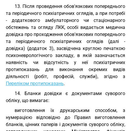
13. Після проведення обов'язкових попереднього
та періодичного психіатричних оглядів, а при потребі
- додаткового амбулаторного чи стаціонарного
обстежень та огляду ЛКК, особі видається медична
довідка про проходження обов'язкових попереднього
та періодичного психіатричних оглядів (далі -
довідка) (додаток 3), засвідчена круглою печаткою
психоневрологічного закладу, в якій зазначається
наявність чи відсутність у неї психіатричних
протипоказань для виконання окремих видів
діяльності (робіт, професій, служби), згідно з
Переліком протипоказань
.
14. Бланки довідки є документами суворого
обліку, що вимагає:
виготовлення їх друкарським способом, з
нумерацією відповідно до Правил виготовлення
бланків, цінних паперів і документів суворого обліку,