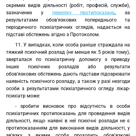
окремих видів діяльності (робіт, професій, служби),
зазначених у
переліку протипоказань
, за
результатами обов'язкових попереднього та
періодичного психіатричних оглядів, надається на
підставі обстежень згідно з Протоколом.
11. У випадках, коли особа раніше страждала на
тяжкий психічний розлад (не менше як 5 років тому),
зверталася по психіатричну допомогу з приводу
інших психічних розладів або результати
обов'язкових обстежень дають підстави підозрювати
наявність психічного розладу, а також у разі незгоди
особи з результатами психіатричного огляду лікар-
психіатр може:
- зробити висновок про відсутність в особи
психіатричних протипоказань для проведення видів
діяльності, якщо наявні в неї психічні розлади не є
протипоказанням для виконання видів діяльності, у
зв'язку з якими особа проходить обов'язкові