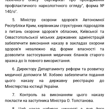
профілактичного наркологічного огляду", форма №
140/о".
5. Міністру охорони здоров'я Автономної
Республіки Крим, керівникам структурних підрозділів
з питань охорони здоров'я обласних, Київської та
Севастопольської міських державних адміністрацій
забезпечити виконання наказу в закладах охорони
здоров'я незалежно від форми власності та
дозволити застосування медичних бланків старого
зразка до їх повного використання.
6. Директору Департаменту реформ та розвитку
медичної допомоги М. Хобзею забезпечити подання
цього наказу на державну реєстрацію до
Міністерства юстиції України.
7. Контроль за виконанням цього наказу
покласти на заступника Міністра О. Толстанова.
8. Цей наказ набирає чинності з дня його