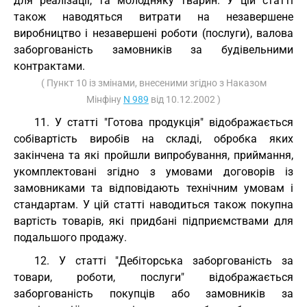
для реалізації, та молодняку тварин. У цій статті
також наводяться витрати на незавершене
виробництво і незавершені роботи (послуги), валова
заборгованість замовників за будівельними
контрактами.
( Пункт 10 із змінами, внесеними згідно з Наказом
Мінфіну
N 989
від 10.12.2002 )
11. У статті "Готова продукція" відображається
собівартість виробів на складі, обробка яких
закінчена та які пройшли випробування, приймання,
укомплектовані згідно з умовами договорів із
замовниками та відповідають технічним умовам і
стандартам. У цій статті наводиться також покупна
вартість товарів, які придбані підприємствами для
подальшого продажу.
12. У статті "Дебіторська заборгованість за
товари, роботи, послуги" відображається
заборгованість покупців або замовників за