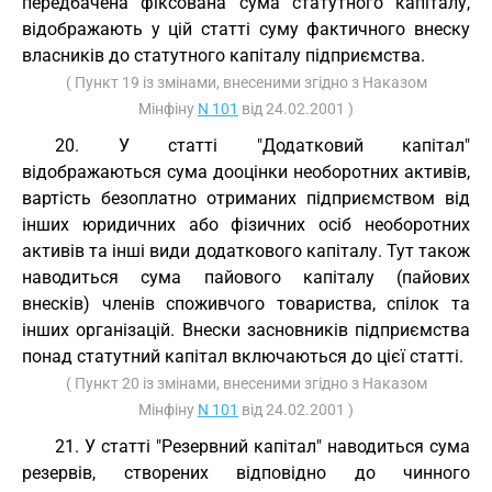
передбачена фіксована сума статутного капіталу,
відображають у цій статті суму фактичного внеску
власників до статутного капіталу підприємства.
( Пункт 19 із змінами, внесеними згідно з Наказом
Мінфіну
N 101
від 24.02.2001 )
20. У статті "Додатковий капітал"
відображаються сума дооцінки необоротних активів,
вартість безоплатно отриманих підприємством від
інших юридичних або фізичних осіб необоротних
активів та інші види додаткового капіталу. Тут також
наводиться сума пайового капіталу (пайових
внесків) членів споживчого товариства, спілок та
інших організацій. Внески засновників підприємства
понад статутний капітал включаються до цієї статті.
( Пункт 20 із змінами, внесеними згідно з Наказом
Мінфіну
N 101
від 24.02.2001 )
21. У статті "Резервний капітал" наводиться сума
резервів, створених відповідно до чинного