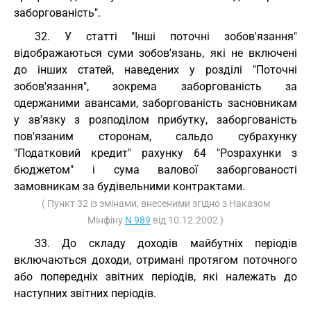
заборгованість".
32. У статті "Інші поточні зобов'язання"
відображаються суми зобов'язань, які не включені
до інших статей, наведених у розділі "Поточні
зобов'язання", зокрема заборгованість за
одержаними авансами, заборгованість засновникам
у зв'язку з розподілом прибутку, заборгованість
пов'язаним сторонам, сальдо субрахунку
"Податковий кредит" рахунку 64 "Розрахунки з
бюджетом" і сума валової заборгованості
замовникам за будівельними контрактами.
( Пункт 32 із змінами, внесеними згідно з Наказом
Мінфіну
N 989
від 10.12.2002 )
33. До складу доходів майбутніх періодів
включаються доходи, отримані протягом поточного
або попередніх звітних періодів, які належать до
наступних звітних періодів.