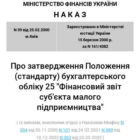
МІНІСТЕРСТВО ФІНАНСІВ УКРАЇНИ
Н А К А З
Зареєстровано в Міністерстві
N 39 від 25.02.2000
юстиції України
м.Київ
15 березня 2000 р.
за N 161/4382
Про затвердження Положення
(стандарту) бухгалтерського
обліку 25 "Фінансовий звіт
суб'єкта малого
підприємництва"
( Із змінами, внесеними згідно з Наказами Мінфіну
N
304
від 30.11.2000
N 101
від 24.02.2001
N 989
від
10.12.2002
N 363
від 23.05.2003 )