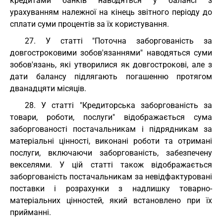
кредитами банків наводяться у балансі з
урахуванням належної на кінець звітного періоду до
сплати суми процентів за їх користування.
27. У статті "Поточна заборгованість за
довгостроковими зобов'язаннями" наводяться суми
зобов'язань, які утворилися як довгострокові, але з
дати балансу підлягають погашенню протягом
дванадцяти місяців.
28. У статті "Кредиторська заборгованість за
товари, роботи, послуги" відображається сума
заборгованості постачальникам і підрядникам за
матеріальні цінності, виконані роботи та отримані
послуги, включаючи заборгованість, забезпечену
векселями. У цій статті також відображається
заборгованість постачальникам за невідфактуровані
поставки і розрахунки з надлишку товарно-
матеріальних цінностей, який встановлено при їх
прийманні.