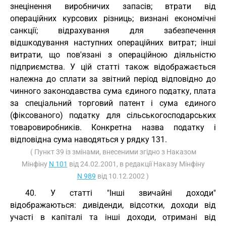
знецінення виробничих запасів; втрати від
операційних курсових різниць; визнані економічні
санкції; відрахування для забезпечення
відшкодування наступних операційних витрат; інші
витрати, що пов'язані з операційною діяльністю
підприємства. У цій статті також відображається
належна до сплати за звітний період відповідно до
чинного законодавства сума єдиного податку, плата
за спеціальний торговий патент і сума єдиного
(фіксованого) податку для сільськогосподарських
товаровиробників. Конкретна назва податку і
відповідна сума наводяться у рядку 131.
( Пункт 39 із змінами, внесеними згідно з Наказом
Мінфіну
N 101
від 24.02.2001, в редакції Наказу Мінфіну
N 989
від 10.12.2002 )
40. У статті "Інші звичайні доходи"
відображаються: дивіденди, відсотки, доходи від
участі в капіталі та інші доходи, отримані від