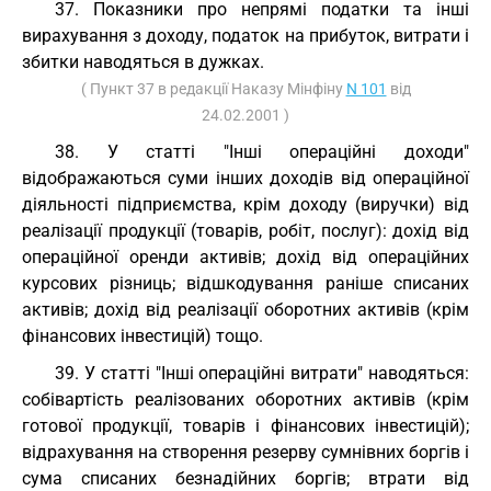
37. Показники про непрямі податки та інші
вирахування з доходу, податок на прибуток, витрати і
збитки наводяться в дужках.
( Пункт 37 в редакції Наказу Мінфіну
N 101
від
24.02.2001 )
38. У статті "Інші операційні доходи"
відображаються суми інших доходів від операційної
діяльності підприємства, крім доходу (виручки) від
реалізації продукції (товарів, робіт, послуг): дохід від
операційної оренди активів; дохід від операційних
курсових різниць; відшкодування раніше списаних
активів; дохід від реалізації оборотних активів (крім
фінансових інвестицій) тощо.
39. У статті "Інші операційні витрати" наводяться:
собівартість реалізованих оборотних активів (крім
готової продукції, товарів і фінансових інвестицій);
відрахування на створення резерву сумнівних боргів і
сума списаних безнадійних боргів; втрати від