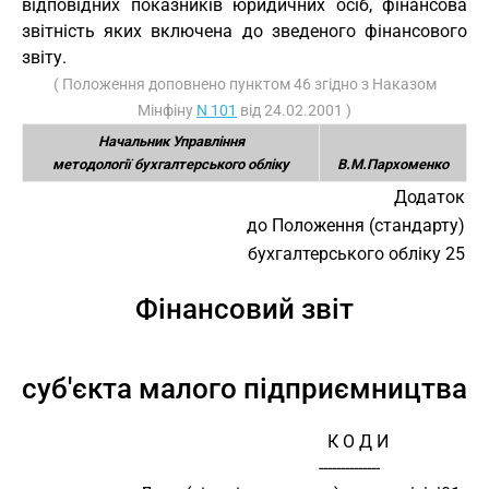
відповідних показників юридичних осіб, фінансова
звітність яких включена до зведеного фінансового
звіту.
( Положення доповнено пунктом 46 згідно з Наказом
Мінфіну
N 101
від 24.02.2001 )
Начальник Управління
методології бухгалтерського обліку
В.М.Пархоменко
Додаток
до Положення (стандарту)
бухгалтерського обліку 25
Фінансовий звіт
суб'єкта малого підприємництва
                                                                      К О Д И
                                                                    --------------