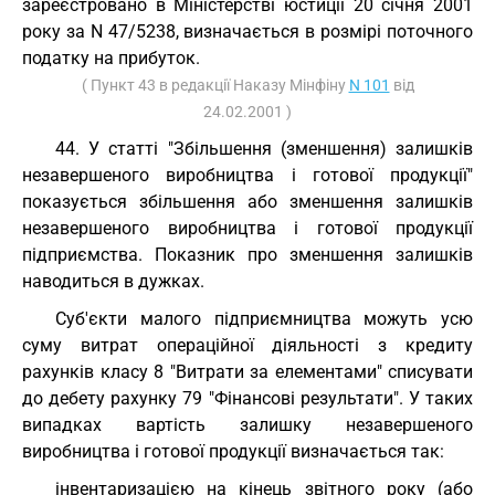
зареєстровано в Міністерстві юстиції 20 січня 2001
року за N 47/5238, визначається в розмірі поточного
податку на прибуток.
( Пункт 43 в редакції Наказу Мінфіну
N 101
від
24.02.2001 )
44. У статті "Збільшення (зменшення) залишків
незавершеного виробництва і готової продукції"
показується збільшення або зменшення залишків
незавершеного виробництва і готової продукції
підприємства. Показник про зменшення залишків
наводиться в дужках.
Суб'єкти малого підприємництва можуть усю
суму витрат операційної діяльності з кредиту
рахунків класу 8 "Витрати за елементами" списувати
до дебету рахунку 79 "Фінансові результати". У таких
випадках вартість залишку незавершеного
виробництва і готової продукції визначається так:
інвентаризацією на кінець звітного року (або