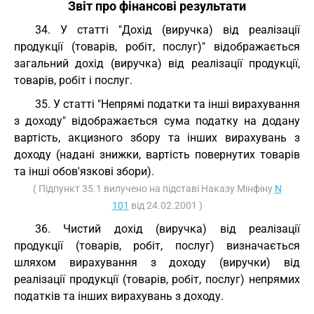
Звіт про фінансові результати
34. У статті "Дохід (виручка) від реалізації
продукції (товарів, робіт, послуг)" відображається
загальний дохід (виручка) від реалізації продукції,
товарів, робіт і послуг.
35. У статті "Непрямі податки та інші вирахування
з доходу" відображається сума податку на додану
вартість, акцизного збору та інших вирахувань з
доходу (надані знижки, вартість повернутих товарів
та інші обов'язкові збори).
( Підпункт 35.1 вилучено на підставі Наказу Мінфіну
N
101
від 24.02.2001 )
36. Чистий дохід (виручка) від реалізації
продукції (товарів, робіт, послуг) визначається
шляхом вирахування з доходу (виручки) від
реалізації продукції (товарів, робіт, послуг) непрямих
податків та інших вирахувань з доходу.