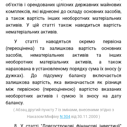
об'єктів і орендованих цілісних державних майнових
комплексів, які віднесені до складу основних засобів,
а також вартість інших необоротних матеріальних
активів. У цій статті також наводиться вартість
нематеріальних активів.
У статті наводяться окремо первісна
(переоцінена) та залишкова вартість основних
засобів, нематеріальних активів та інших
необоротних матеріальних активів, а також
нарахована в установленому порядку сума їх зносу (у
дужках). До підсумку балансу включається
залишкова вартість, яка визначається як різниця
між первісною (переоціненою) вартістю вказаних
необоротних активів і сумою їх зносу на дату
балансу.
( Абзац другий пункту 7 із змінами, внесеними згідно з
Наказом Мінфіну
N 304
від 30.11.2000 )
8. У статті "Довгострокові фінансові інвестиції"