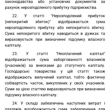
законодавства або установчих документів за
рахунок нерозподіленого прибутку підприємства.
22. У статті "Нерозподілений прибуток
(непокритий збиток)" відображається сума
нерозподіленого прибутку або непокритого збитку.
Сума непокритого збитку наводиться в дужках та
вираховується при визначенні підсумку власного
капіталу.
23. У статті "Неоплачений капітал"
відображається сума заборгованості власників
(учасників) за внесками до статутного капіталу.
Господарські товариства у цій статті також
відображають вилучений капітал, тобто фактичну
собівартість часток, викуплених у своїх учасників.
Суми за цією статтею вираховуються при визначенні
підсумку власного капіталу.
24. У складі забезпечень наступних витрат і
платежів відображаються суми забезпечення для