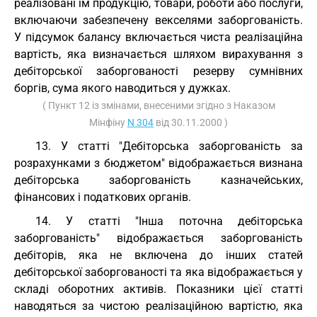
реалізовані їм продукцію, товари, роботи або послуги,
включаючи забезпечену векселями заборгованість.
У підсумок балансу включається чиста реалізаційна
вартість, яка визначається шляхом вирахування з
дебіторської заборгованості резерву сумнівних
боргів, сума якого наводиться у дужках.
( Пункт 12 із змінами, внесеними згідно з Наказом
Мінфіну
N 304
від 30.11.2000 )
13. У статті "Дебіторська заборгованість за
розрахунками з бюджетом" відображається визнана
дебіторська заборгованість казначейських,
фінансових і податкових органів.
14. У статті "Інша поточна дебіторська
заборгованість" відображається заборгованість
дебіторів, яка не включена до інших статей
дебіторської заборгованості та яка відображається у
складі оборотних активів. Показники цієї статті
наводяться за чистою реалізаційною вартістю, яка