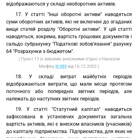
відображаються у складі необоротних активів.
17. У статті "Інші оборотні активи" наводяться
суми оборотних активів, які не включені до згаданих
вище статей розділу "Оборотні активи". У цій статті
наводяться, зокрема, вартість грошових документів і
сальдо субрахунку "Податкові зобов'язання" рахунку
64 "Розрахунки з бюджетом".
( Пункт 17 із змінами, внесеними згідно з Наказом
Мінфіну
N 989
від 10.12.2002 )
18. У складі витрат майбутніх періодів
відображаються витрати, що мали місце протягом
поточного або попередніх звітних періодів, але
належать до наступних звітних періодів.
19. У статті "Статутний капітал" наводиться
зафіксована в установчих документах загальна
вартість активів, які є внеском власників (учасників)
до капіталу підприємства. Підприємства, для яких не