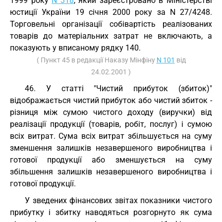
1999 року
N 318
, який зареєстровано в Міністерстві
юстиції України 19 січня 2000 року за N 27/4248.
Торговельні організації собівартість реалізованих
товарів до матеріальних затрат не включають, а
показують у вписаному рядку 140.
( Пункт 45 в редакції Наказу Мінфіну
N 101
від
24.02.2001 )
46. У статті "Чистий прибуток (збиток)"
відображається чистий прибуток або чистий збиток -
різниця між сумою чистого доходу (виручки) від
реалізації продукції (товарів, робіт, послуг) і сумою
всіх витрат. Сума всіх витрат збільшується на суму
зменшення залишків незавершеного виробництва і
готової продукції або зменшується на суму
збільшення залишків незавершеного виробництва і
готової продукції.
У зведених фінансових звітах показники чистого
прибутку і збитку наводяться розгорнуто як сума