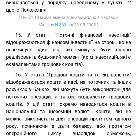
визначається у порядку, наведеному у пункті 12
цього Положення.
( Пункт 14 із змінами внесеними згідно з Наказом
Мінфіну
N 363
від 23.05.2003 )
15. У статті "Поточні фінансові інвестиції"
відображаються фінансові інвестиції на строк, що не
перевищує один рік, які можуть бути вільно
реалізовані в будь-який момент (крім інвестицій, які є
еквівалентами грошових коштів).
16. У статті "Грошові кошти та їх еквіваленти"
відображаються кошти в касі, на поточних та інших
рахунках у банках, які можуть бути використані для
поточних операцій, а також еквіваленти грошових
коштів. У цій статті окремо наводяться кошти в
національній та іноземній валюті. Кошти, які не
можна використати для операцій протягом одного
року, починаючи з дати балансу, або протягом
операційного циклу внаслідок обмежень,