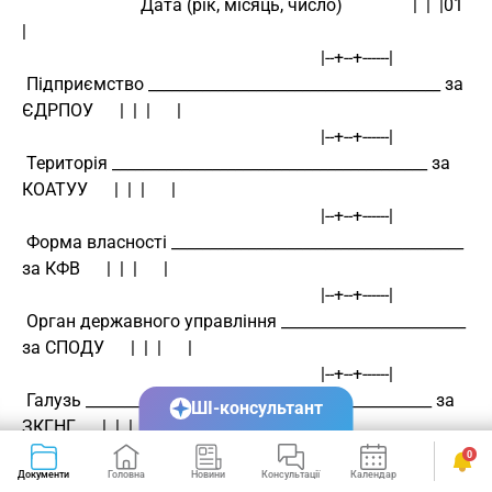
                           Дата (рік, місяць, число)                |  |  |01    
|
                                                                    |--+--+------|
 Підприємство ______________________________________ за 
ЄДРПОУ      |  |  |      |
                                                                    |--+--+------|
 Територія _________________________________________ за 
КОАТУУ      |  |  |      |
                                                                    |--+--+------|
 Форма власності ______________________________________ 
за КФВ      |  |  |      |
                                                                    |--+--+------|
 Орган державного управління ________________________ 
за СПОДУ      |  |  |      |
                                                                    |--+--+------|
 Галузь _____________________________________________ за 
ШІ-консультант
ЗКГНГ      |  |  |      |
                                                                    |--+--+------|
0
Документи
Головна
Новини
Консультації
Календар
Сервіси
 Вид економічної діяльності __________________________ 