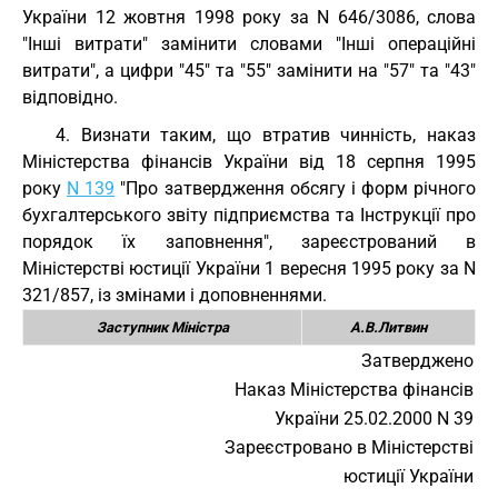
України 12 жовтня 1998 року за N 646/3086, слова
"Інші витрати" замінити словами "Інші операційні
витрати", а цифри "45" та "55" замінити на "57" та "43"
відповідно.
4. Визнати таким, що втратив чинність, наказ
Міністерства фінансів України від 18 серпня 1995
року
N 139
"Про затвердження обсягу і форм річного
бухгалтерського звіту підприємства та Інструкції про
порядок їх заповнення", зареєстрований в
Міністерстві юстиції України 1 вересня 1995 року за N
321/857, із змінами і доповненнями.
Заступник Міністра
А.В.Литвин
Затверджено
Наказ Міністерства фінансів
України 25.02.2000 N 39
Зареєстровано в Міністерстві
юстиції України