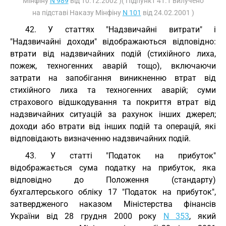
Мінфіну
N 989
від 10.12.2002 )( Підпункт 41.1 вилучено
на підставі Наказу Мінфіну
N 101
від 24.02.2001 )
42. У статтях "Надзвичайні витрати" і
"Надзвичайні доходи" відображаються відповідно:
втрати від надзвичайних подій (стихійного лиха,
пожеж, техногенних аварій тощо), включаючи
затрати на запобігання виникненню втрат від
стихійного лиха та техногенних аварій; суми
страхового відшкодування та покриття втрат від
надзвичайних ситуацій за рахунок інших джерел;
доходи або втрати від інших подій та операцій, які
відповідають визначенню надзвичайних подій.
43. У статті "Податок на прибуток"
відображається сума податку на прибуток, яка
відповідно до Положення (стандарту)
бухгалтерського обліку 17 "Податок на прибуток",
затвердженого наказом Міністерства фінансів
України від 28 грудня 2000 року
N 353
, який