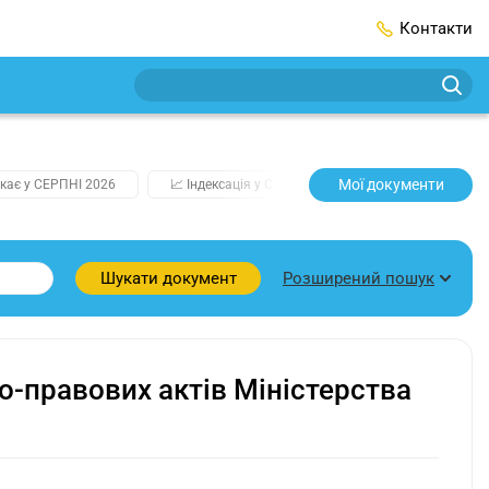
Контакти
Мої документи
кає у СЕРПНІ 2026
📈 Індексація у СЕРПНІ
2️⃣0️⃣2️⃣7️⃣ Усі клю
Розширений пошук
Шукати документ
о-правових актів Міністерства