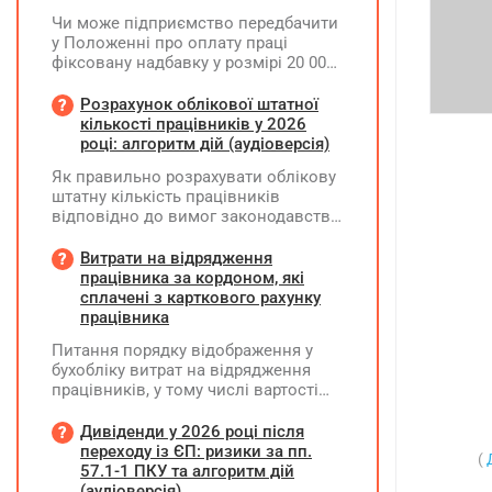
Чи може підприємство передбачити
у Положенні про оплату праці
фіксовану надбавку у розмірі 20 000
грн за роботу на території можливих
бойових дій, якщо для окремих
Розрахунок облікової штатної
посад вона перевищуватиме 50%
кількості працівників у 2026
посадового окладу?
році: алгоритм дій (аудіоверсія)
Як правильно розрахувати облікову
штатну кількість працівників
відповідно до вимог законодавства
у 2026 році?
Витрати на відрядження
працівника за кордоном, які
сплачені з карткового рахунку
працівника
Питання порядку відображення у
бухобліку витрат на відрядження
працівників, у тому числі вартості
проживання в готелі, яке сплачено з
карткового рахунку працівника та
Дивіденди у 2026 році після
підтвердження таких операцій
переходу із ЄП: ризики за пп.
(
первинними документами, належать
57.1-1 ПКУ та алгоритм дій
до компетенції Мінфіну
(аудіоверсія)