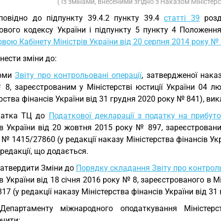
( Із змінами, внесеними згідно з Наказом Міністер
повідно до підпункту 39.4.2 пункту 39.4
статті 39
розд
ового кодексу України і підпункту 5 пункту 4 Положення
вою Кабінету Міністрів України від 20 серпня 2014 року №
Внести зміни до:
рми
Звіту про контрольовані операції
, затвердженої нака
 8, зареєстрованим у Міністерстві юстиції України 04 л
рства фінансів України від 31 грудня 2020 року № 841), викл
датка ТЦ до
Податкової декларації з податку на прибут
ів України від 20 жовтня 2015 року № 897, зареєстровани
 № 1415/27860 (у редакції наказу Міністерства фінансів Ук
 редакції, що додається.
Затвердити Зміни до
Порядку складання Звіту про контроль
в України від 18 січня 2016 року № 8, зареєстрованого в М
17 (у редакції наказу Міністерства фінансів України від 3
 Департаменту міжнародного оподаткування Міністер
ечити: