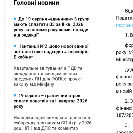
Головні новини
Від
Податк
До 19 серпня «єдинники» 3 групи
мають сплатити ВЗ за ІІ кв. 2026
постано
року за новими рахунками: поради
від редакції
1. 
фо
Квитанції №2 щодо нової єдиної
звітності вже надходять: перевірте
року №
Е-кабінет
Міністе
Квартальне звітування з ПДВ та
до
складання тільки щомісячних
фінанс
зведених ПН для ФОПів: проєкт
року за
закону від Мінфіну
в новій
19 серпня – граничний строк
сплати податків за ІI квартал 2026
2. 
року
фінансі
187/283
Наслідки здачі земельної ділянки в
суборенду платником ЄП 4 гр. у 2026
3.
році: ІПК від ДПС та коментар
забезп