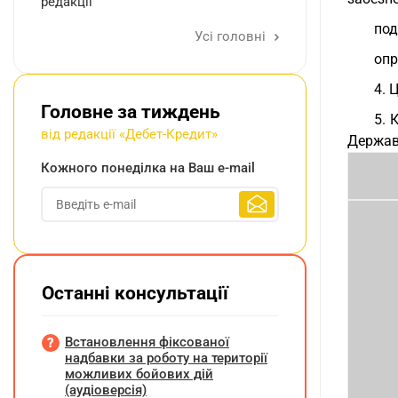
редакції
под
Усі головні
опр
4. 
Головне за тиждень
5. 
від редакції «Дебет-Кредит»
Держав
Кожного понеділка на Ваш e-mail
Останні консультації
Встановлення фіксованої
надбавки за роботу на території
можливих бойових дій
(аудіоверсія)