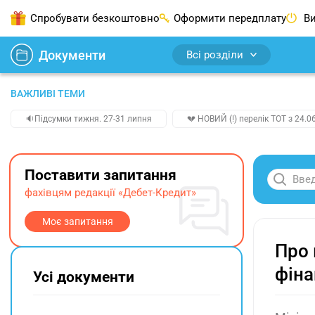
Спробувати безкоштовно
Оформити передплату
Ви
Документи
Всі розділи
ВАЖЛИВІ ТЕМИ
🔉Підсумки тижня. 27-31 липня
💔 НОВИЙ (!) перелік ТОТ з 24.06
Поставити запитання
фахівцям редакції «Дебет-Кредит»
Моє запитання
Про 
фіна
Усі документи