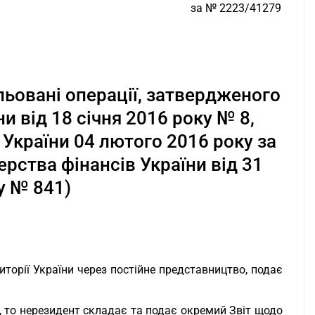
за № 2223/41279
льовані операції, затвердженого
и від 18 січня 2016 року № 8,
 України 04 лютого 2016 року за
ерства фінансів України від 31
у № 841)
иторії України через постійне представництво, подає
, то нерезидент складає та подає окремий Звіт щодо