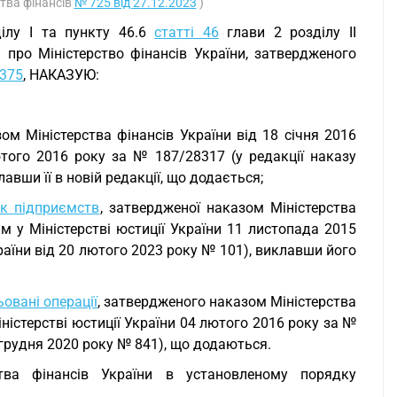
ства фінансів
№ 725 від 27.12.2023
)
ілу I та пункту 46.6
статті 46
глави 2 розділу II
 про Міністерство фінансів України, затвердженого
 375
, НАКАЗУЮ:
зом Міністерства фінансів України від 18 січня 2016
ютого 2016 року за № 187/28317 (у редакції наказу
авши її в новій редакції, що додається;
ок підприємств
, затвердженої наказом Міністерства
м у Міністерстві юстиції України 11 листопада 2015
раїни від 20 лютого 2023 року № 101), виклавши його
овані операції
, затвердженого наказом Міністерства
іністерстві юстиції України 04 лютого 2016 року за №
1 грудня 2020 року № 841), що додаються.
ства фінансів України в установленому порядку