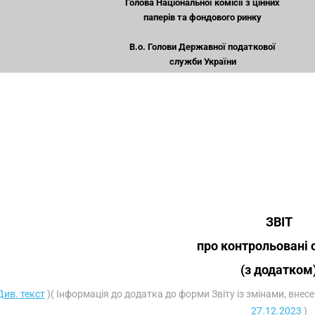
Голова Національної комісії з цінних
паперів та фондового ринку
В.о. Голови Державної податкової
служби України
ЗВІТ
про контрольовані 
(з додатком
Див. текст
)( Інформація до додатка до форми Звіту із змінами, внес
27.12.2023
)