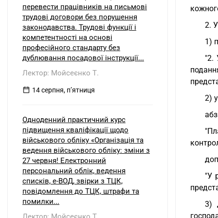
перевести працівників на письмові
кожного
трудові договори без порушення
2. У
законодавства. Трудові функції і
компетентності на основі
1) 
професійного стандарту без
дублювання посадової інструкції...
"2.
поданн
Лектор: Мойсеєнко Т.
предста
14 серпня, пʼятниця
2) 
абз
Одноденний практичний курс
підвищення кваліфікації щодо
"Пл
військового обліку «Організація та
контро
ведення військового обліку: зміни з
доп
27 червня! Електронний
персональний облік, ведення
"У 
списків, е-ВОД, звірки з ТЦК,
предста
повідомлення до ТЦК, штрафи та
помилки...
3) 
господа
Лектор: Мойсеєнко Т.