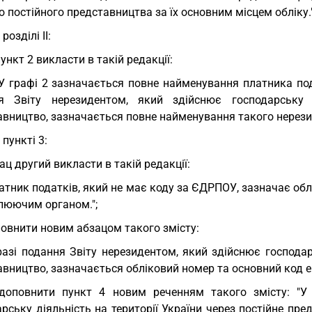
 постійного представництва за їх основним місцем обліку."
 розділі II:
пункт 2 викласти в такій редакції:
 У графі 2 зазначається повне найменування платника по
я Звіту нерезидентом, який здійснює господарську д
вництво, зазначається повне найменування такого нерезид
у пункті 3:
ац другий викласти в такій редакції:
атник податків, який не має коду за ЄДРПОУ, зазначає об
люючим органом.";
овнити новим абзацом такого змісту:
разі подання Звіту нерезидентом, який здійснює господарс
вництво, зазначається обліковий номер та основний код ек
доповнити пункт 4 новим реченням такого змісту: "У 
рську діяльність на території України через постійне пр