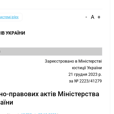
-
A
+
системі iplex
ІВ УКРАЇНИ
3
Зареєстровано в Міністерстві
юстиції України
21 грудня 2023 р.
за № 2223/41279
но-правових актів Міністерства
раїни