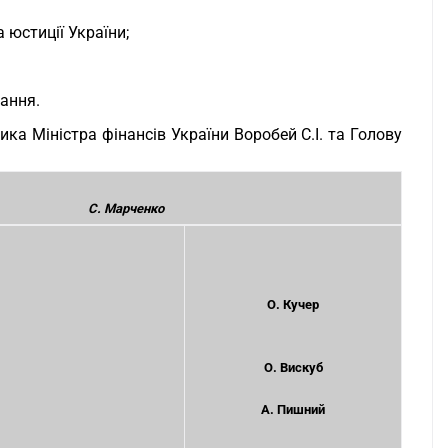
 юстиції України;
вання.
ка Міністра фінансів України Воробей С.І. та Голову
С. Марченко
О. Кучер
О. Вискуб
А. Пишний