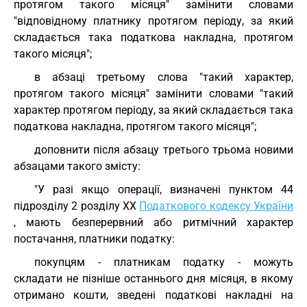
протягом такого місяця" замінити словами
"відповідному платнику протягом періоду, за який
складається така податкова накладна, протягом
такого місяця";
в абзаці третьому слова "такий характер,
протягом такого місяця" замінити словами "такий
характер протягом періоду, за який складається така
податкова накладна, протягом такого місяця";
доповнити після абзацу третього трьома новими
абзацами такого змісту:
"У разі якщо операції, визначені пунктом 44
підрозділу 2 розділу ХХ
Податкового кодексу України
, мають безперервний або ритмічний характер
постачання, платники податку:
покупцям - платникам податку - можуть
складати не пізніше останнього дня місяця, в якому
отримано кошти, зведені податкові накладні на