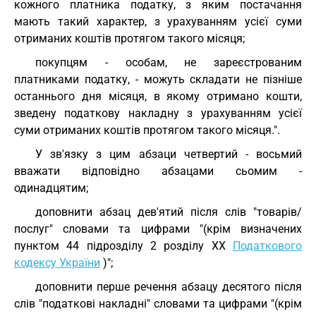
кожного платника податку, з яким постачання
мають такий характер, з урахуванням усієї суми
отриманих коштів протягом такого місяця;
покупцям - особам, не зареєстрованим
платниками податку, - можуть складати не пізніше
останнього дня місяця, в якому отримано кошти,
зведену податкову накладну з урахуванням усієї
суми отриманих коштів протягом такого місяця.".
У зв'язку з цим абзаци четвертий - восьмий
вважати відповідно абзацами сьомим -
одинадцятим;
доповнити абзац дев'ятий після слів "товарів/
послуг" словами та цифрами "(крім визначених
пунктом 44 підрозділу 2 розділу ХХ
Податкового
кодексу України
)";
доповнити перше речення абзацу десятого після
слів "податкові накладні" словами та цифрами "(крім