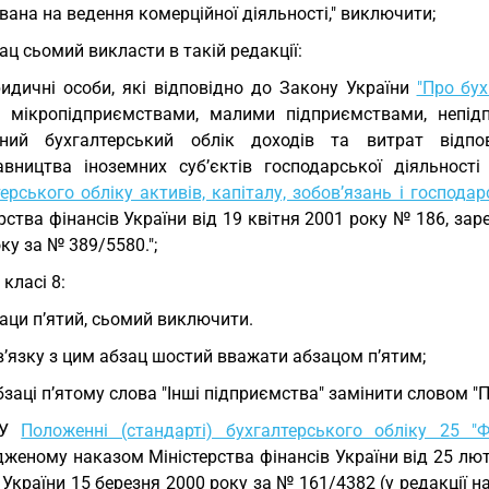
ана на ведення комерційної діяльності," виключити;
ац сьомий викласти в такій редакції:
идичні особи, які відповідно до Закону України
"Про бух
і мікропідприємствами, малими підприємствами, непідп
ний бухгалтерський облік доходів та витрат відпо
авництва іноземних суб’єктів господарської діяльнос
ерського обліку активів, капіталу, зобов’язань і господа
рства фінансів України від 19 квітня 2001 року № 186, зар
ку за № 389/5580.";
 класі 8:
аци п’ятий, сьомий виключити.
в’язку з цим абзац шостий вважати абзацом п’ятим;
бзаці п’ятому слова "Інші підприємства" замінити словом "
 У
Положенні (стандарті) бухгалтерського обліку 25 "
женому наказом Міністерства фінансів України від 25 лют
 України 15 березня 2000 року за № 161/4382 (у редакції на