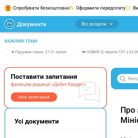
Спробувати безкоштовно
Оформити передплату
Ви
Документи
Всі розділи
ВАЖЛИВІ ТЕМИ
🔉Підсумки тижня. 27-31 липня
💔 НОВИЙ (!) перелік ТОТ з 24.06
Поставити запитання
фахівцям редакції «Дебет-Кредит»
Моє запитання
Про 
Міні
Усі документи