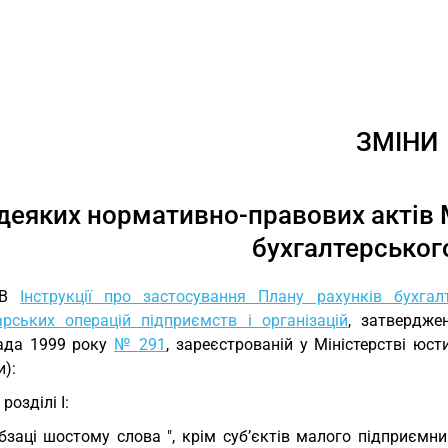
ЗМІНИ
деяких нормативно-правових актів М
бухгалтерськог
 В
Інструкції про застосування Плану рахунків бухгалте
арських операцій підприємств і організацій
, затвердже
ада 1999 року
№ 291
, зареєстрованій у Міністерстві юст
):
 розділі I:
бзаці шостому слова ", крім суб’єктів малого підприємниц