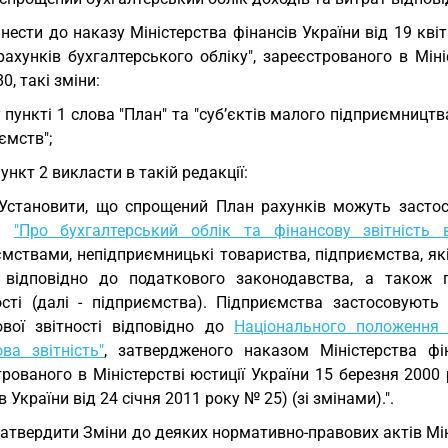
Внести до наказу Міністерства фінансів України від 19 кв
рахунків бухгалтерського обліку", зареєстрованого в Мін
0, такі зміни:
у пункті 1 слова "План" та "суб’єктів малого підприємницт
ємств";
пункт 2 викласти в такій редакції:
 Установити, що спрощений План рахунків можуть застос
ни
"Про бухгалтерський облік та фінансову звітність в
ємствами, непідприємницькі товариства, підприємства, як
 відповідно до податкового законодавства, а також п
ості (далі - підприємства). Підприємства застосовуют
ової звітності відповідно до
Національного положення 
ва звітність"
, затвердженого наказом Міністерства ф
рованого в Міністерстві юстиції України 15 березня 2000
в України від 24 січня 2011 року № 25) (зі змінами).".
Затвердити Зміни до деяких нормативно-правових актів Міні