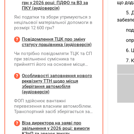
що дод
грн у 2026 році: ПДФО та ВЗ за
ПКУ (аудіоверсія)
5. 
Які податки та збори утримуються з
забезп
нецільової матеріальної допомоги в
розмірі 12 600 грн?
под
Повідомлення ТЦК про зміну
опр
статусу працівника (аудіоверсія)
6. 
Чи потрібно повідомляти ТЦК та СП
при звільненні сумісника та
7. 
прийнятті його на основне місце
роботи?
Особливості заповнення нового
реквізиту ТТН щодо місця
зберігання автомобіля
(аудіоверсія)
ФОП здійснює вантажні
перевезення власним автомобілем.
Транспортний засіб зберігається за
місцем фактичного проживання
перевізника, договір оренди гаража
Віза директора на заяві про
чи стоянки відсутній. Яку адресу
звільнення у 2026 році: вимоги
слід зазначати у новому реквізиті
КЗпП та зразок тексту