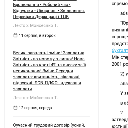
спрямов
Бронювання • Робочий час •
Відпустки • Лікарняні • Звільнення.
абз
Перевірки Держпраці і ТЦК
"Юр
Лектор: Мойсеєнко Т.
визнан
11 серпня, вівторок
спроще
предст
бухгалт
Великі зарплатні зміни! Зарплатна
Міністе
Звітність по-новому з липня! Нова
2001 ро
Звітність по квоті 4% та внеску за її
невиконання! Зміни Середня
2) у
зарплата: критичність, лікарняні,
відпускні. ЄСВ, ПДФО, індексація
абз
зарплати
У з
Лектор: Мойсеєнко Т.
в а
12 серпня, середа
2.
затверд
Сучасний трудовий договір (усний,
юстиції