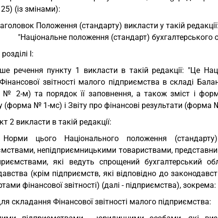
25) (із змінами):
заголовок Положення (стандарту) викласти у такій редакції
"Національне положення (стандарт) бухгалтерського об
 розділі I:
ше речення пункту 1 викласти в такій редакції: "Це На
Фінансової звітності малого підприємства в складі Балан
 № 2-м) та порядок її заповнення, а також зміст і форм
 (форма № 1-мс) і Звіту про фінансові результати (форма № 
кт 2 викласти в такій редакції:
. Норми цього Національного положення (стандарту
ємствами, непідприємницькими товариствами, представницт
приємствами, які ведуть спрощений бухгалтерський об
давства (крім підприємств, які відповідно до законодавс
тами фінансової звітності) (далі - підприємства), зокрема:
для складання Фінансової звітності малого підприємства: