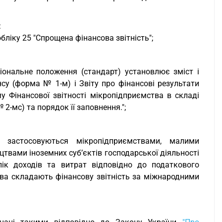
:
ліку 25 "Спрощена фінансова звітність";
ціональне положення (стандарт) установлює зміст і
су (форма № 1-м) і Звіту про фінансові результати
у Фінансової звітності мікропідприємства в складі
2-мс) та порядок її заповнення.";
) застосовуються мікропідприємствами, малими
вами іноземних суб’єктів господарської діяльності
лік доходів та витрат відповідно до податкового
тва складають фінансову звітність за міжнародними