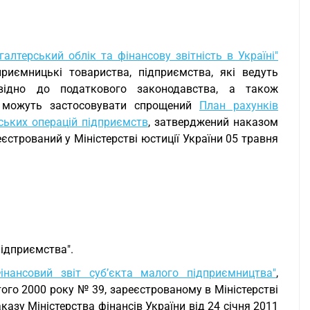
галтерський облік та фінансову звітність в Україні"
риємницькі товариства, підприємства, які ведуть
відно до податкового законодавства, а також
ті можуть застосовувати спрощений
План рахунків
рських операцій підприємств
, затверджений наказом
еєстрований у Міністерстві юстиції України 05 травня
Підприємства".
Фінансовий звіт суб’єкта малого підприємництва"
,
ого 2000 року № 39, зареєстрованому в Міністерстві
казу Міністерства фінансів України від 24 січня 2011