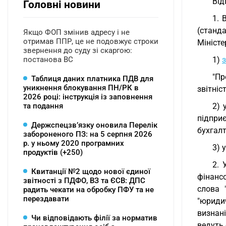
Від
Головні новини
1. 
(станд
Якщо ФОП змінив адресу і не
отримав ППР, це не подовжує строки
Міністе
звернення до суду зі скаргою:
постанова ВС
1)
"Пр
Таблиця даних платника ПДВ для
уникнення блокування ПН/РК в
звітніст
2026 році: інструкція із заповнення
та подання
2) 
підпри
Держспецзв’язку оновила Перелік
бухгалт
забороненого ПЗ: на 5 серпня 2026
р. у ньому 2020 програмних
3) 
продуктів (+250)
2. 
Квитанції №2 щодо нової єдиної
фінансо
звітності з ПДФО, ВЗ та ЄСВ: ДПС
слова 
радить чекати на обробку ПФУ та не
перездавати
"юриди
визнан
Чи відповідають філії за норматив
ведуть 