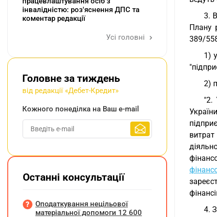
працевлаштування осіб з
інвалідністю: роз'яснення ДПС та
3. 
коментар редакції
Плану 
Усі головні
389/558
1) 
"підпри
Головне за тиждень
2) 
від редакції «Дебет-Кредит»
"2.
Кожного понеділка на Ваш e-mail
Украї
підпри
витрат
діяльн
фінанс
фінансо
Останні консультації
зареєст
фінансі
Оподаткування нецільової
4. 
матеріальної допомоги 12 600