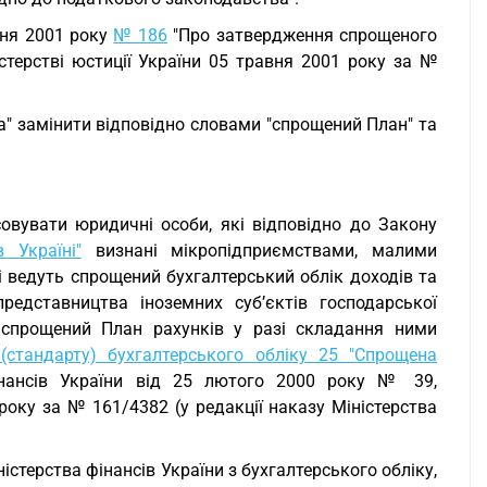
ітня 2001 року
№ 186
"Про затвердження спрощеного
істерстві юстиції України 05 травня 2001 року за №
ва" замінити відповідно словами "спрощений План" та
овувати юридичні особи, які відповідно до Закону
 Україні"
визнані мікропідприємствами, малими
і ведуть спрощений бухгалтерський облік доходів та
редставництва іноземних суб’єктів господарської
ь спрощений План рахунків у разі складання ними
(стандарту) бухгалтерського обліку 25 "Спрощена
інансів України від 25 лютого 2000 року № 39,
 року за № 161/4382 (у редакції наказу Міністерства
стерства фінансів України з бухгалтерського обліку,