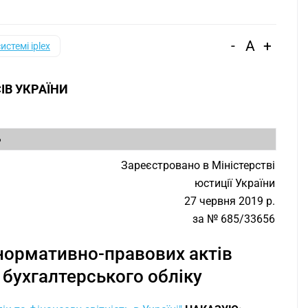
-
A
+
системі iplex
ІВ УКРАЇНИ
6
Зареєстровано в Міністерстві
юстиції України
27 червня 2019 р.
за № 685/33656
нормативно-правових актів
 бухгалтерського обліку