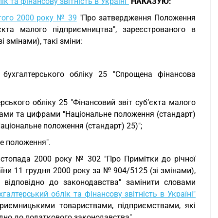
к та фінансову звітність в Україні"
НАКАЗУЮ:
того 2000 року № 39
"Про затвердження Положення
’єкта малого підприємництва", зареєстрованого в
і змінами), такі зміни:
 бухгалтерського обліку 25 "Спрощена фінансова
рського обліку 25 "Фінансовий звіт суб’єкта малого
овами та цифрами "Національне положення (стандарт)
Національне положення (стандарт) 25)";
не положення".
 листопада 2000 року № 302 "Про Примітки до річної
аїни 11 грудня 2000 року за № 904/5125 (зі змінами),
 відповідно до законодавства" замінити словами
хгалтерський облік та фінансову звітність в Україні"
приємницькими товариствами, підприємствами, які
ідно до податкового законодавства".