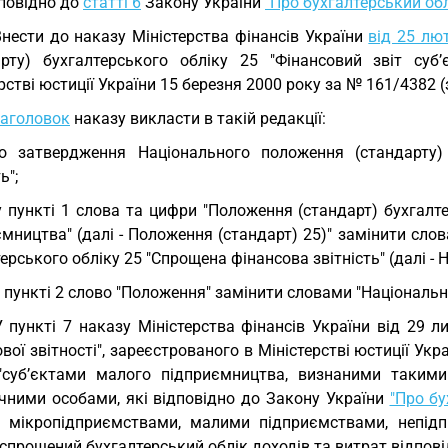
повідно до
статті 6
Закону України
"Про бухгалтерський облі
Внести до наказу Міністерства фінансів України
від 25 лю
арту) бухгалтерського обліку 25 "Фінансовий звіт суб
рстві юстиції України 15 березня 2000 року за № 161/4382 (з
заголовок
наказу викласти в такій редакції:
о затвердження Національного положення (стандарту)
ь";
у пункті 1 слова та цифри "Положення (стандарт) бухгалте
ємництва" (далі - Положення (стандарт) 25)" замінити сл
ерського обліку 25 "Спрощена фінансова звітність" (далі - 
у пункті 2 слово "Положення" замінити словами "Національ
У пункті 7 наказу Міністерства фінансів України від 29
вої звітності", зареєстрованого в Міністерстві юстиції Укр
"суб’єктами малого підприємництва, визнаними такими
чними особами, які відповідно до Закону України
"Про бу
і мікропідприємствами, малими підприємствами, непід
спрощений бухгалтерський облік доходів та витрат відпов