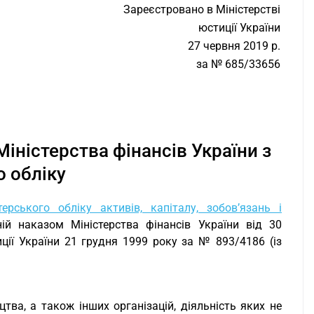
Зареєстровано в Міністерстві
юстиції України
27 червня 2019 р.
за № 685/33656
іністерства фінансів України з
о обліку
рського обліку активів, капіталу, зобо­в’язань і
ній наказом Міністерства фінансів України від 30
иції України 21 грудня 1999 року за № 893/4186 (із
тва, а також інших організацій, діяльність яких не