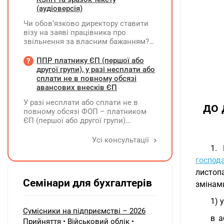
ТТН «Місце, де зберігається
(аудіоверсія)
автомобіль»? Чи є обов'язковим
Чи обов’язково директору ставити
оформлення договору на місце
візу на заяві працівника про
стоянки?
звільнення за власним бажанням?
Якщо так, який текст візи є бажаним
згідно з нормами КЗпП?
ППР платнику ЄП (першої або
другої групи), у разі несплати або
сплати не в повному обсязі
авансових внесків ЄП
У разі несплати або сплати не в
до 
повному обсязі ФОП – платником
ЄП (першої або другої групи)
авансових внесків єдиного податку,
за результатами акта перевірки
Усі консультації
щодо таких виявлених порушень
1.
визначається сума штрафу та
господ
складається ППР за формою «Ш»
листоп
Семінари для бухгалтерів
змінами
1) у
Сумісники на підприємстві – 2026
в а
Прийняття • Військовий облік •