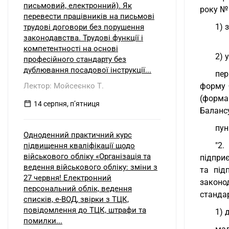
письмовий, електронний). Як
року № 
перевести працівників на письмові
1) 
трудові договори без порушення
законодавства. Трудові функції і
компетентності на основі
2) у
професійного стандарту без
дублювання посадової інструкції...
пер
Лектор: Мойсеєнко Т.
форму 
(форма
14 серпня, пʼятниця
Балансу
пун
Одноденний практичний курс
"2
підвищення кваліфікації щодо
військового обліку «Організація та
підпри
ведення військового обліку: зміни з
та під
27 червня! Електронний
законо
персональний облік, ведення
стандар
списків, е-ВОД, звірки з ТЦК,
повідомлення до ТЦК, штрафи та
1) 
помилки...