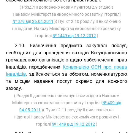
( Розділ II доповнено новим пунктом 2.9 згідно з
Наказом Міністерства економічного розвитку і торгівлі
№ 379 від 26.04.2011
)( Пункт 2.10 розділу II виключено
на підставі Наказу Міністерства економічного розвитку
і торгівлі
№ 1449 від 19.12.2012
)
2.10. Визначення предмета закупівлі послуг,
необхідних для проведення заходів Всеукраїнською
громадською організацією щодо забезпечення прав
інвалідів, передбачених
Конвенцією ООН про права
інвалідів
, здійснюється за обсягом, номенклатурою
та місцем надання послуг окремо для кожного
заходу.
( Розділ II доповнено новим пунктом згідно з Наказом
Міністерства економічного розвитку і торгівлі
№ 409 від
04.05.2011
)( Пункт 2.11 розділу II виключено на
підставі Наказу Міністерства економічного розвитку і
торгівлі
№ 1449 від 19.12.2012
)