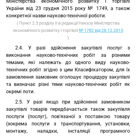
Міністерства економічного розвитку і торгівлі
України від 23 грудня 2015 року № 1749, а також
конкретної назви науково-технічної роботи.
( Пункт 2.3 розділу II в редакції Наказу Міністерства
економічного розвитку і торгівлі
№ 1782 від 28.12.2015
)
2.4. У разі здійснення закупівлі послуг з
виконання науково-технічних робіт за різними
темами, які належать до одного виду науково-
технічних робіт згідно з цим Класифікатором, для їх
замовлення замовник оголошує процедуру закупівлі
та визначає різні теми науково-технічних робіт як
окремі лоти.
2.5. У разі якщо при здійсненні замовником
закупівлі товарів передбачається також закупівля
послуги (послуг), пов'язаної з поставкою товару
(зокрема послуги з транспортування, установки,
монтажу, наладки, інсталяції програмного