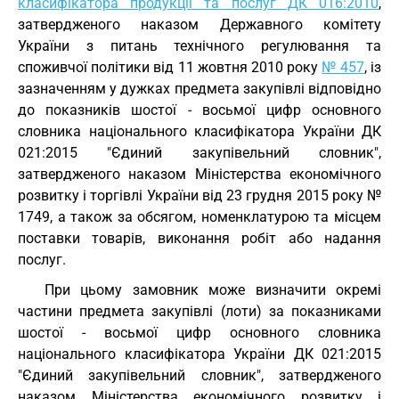
класифікатора продукції та послуг ДК 016:2010
,
затвердженого наказом Державного комітету
України з питань технічного регулювання та
споживчої політики від 11 жовтня 2010 року
№ 457
, із
зазначенням у дужках предмета закупівлі відповідно
до показників шостої - восьмої цифр основного
словника національного класифікатора України ДК
021:2015 "Єдиний закупівельний словник",
затвердженого наказом Міністерства економічного
розвитку і торгівлі України від 23 грудня 2015 року №
1749, а також за обсягом, номенклатурою та місцем
поставки товарів, виконання робіт або надання
послуг.
При цьому замовник може визначити окремі
частини предмета закупівлі (лоти) за показниками
шостої - восьмої цифр основного словника
національного класифікатора України ДК 021:2015
"Єдиний закупівельний словник", затвердженого
наказом Міністерства економічного розвитку і