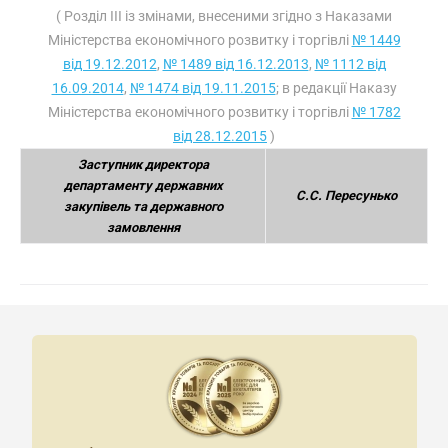
( Розділ III із змінами, внесеними згідно з Наказами
Міністерства економічного розвитку і торгівлі
№ 1449
від 19.12.2012
,
№ 1489 від 16.12.2013
,
№ 1112 від
16.09.2014
,
№ 1474 від 19.11.2015
; в редакції Наказу
Міністерства економічного розвитку і торгівлі
№ 1782
від 28.12.2015
)
Заступник директора
департаменту державних
С.С. Пересунько
закупівель та державного
замовлення