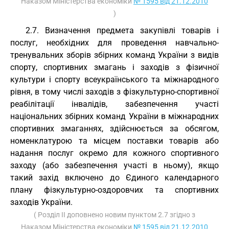
Наказом Міністерства економіки
№ 1595 від 21.12.2010
)
2.7. Визначення предмета закупівлі товарів і
послуг, необхідних для проведення навчально-
тренувальних зборів збірних команд України з видів
спорту, спортивних змагань і заходів з фізичної
культури і спорту всеукраїнського та міжнародного
рівня, в тому числі заходів з фізкультурно-спортивної
реабілітації інвалідів, забезпечення участі
національних збірних команд України в міжнародних
спортивних змаганнях, здійснюється за обсягом,
номенклатурою та місцем поставки товарів або
надання послуг окремо для кожного спортивного
заходу (або забезпечення участі в ньому), якщо
такий захід включено до Єдиного календарного
плану фізкультурно-оздоровчих та спортивних
заходів України.
( Розділ II доповнено новим пунктом 2.7 згідно з
Наказом Міністерства економіки
№ 1595 від 21.12.2010