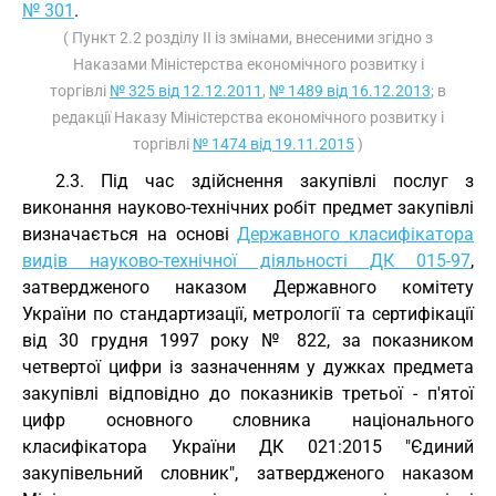
№ 301
.
( Пункт 2.2 розділу II із змінами, внесеними згідно з
Наказами Міністерства економічного розвитку і
торгівлі
№ 325 від 12.12.2011
,
№ 1489 від 16.12.2013
; в
редакції Наказу Міністерства економічного розвитку і
торгівлі
№ 1474 від 19.11.2015
)
2.3. Під час здійснення закупівлі послуг з
виконання науково-технічних робіт предмет закупівлі
визначається на основі
Державного класифікатора
видів науково-технічної діяльності ДК 015-97
,
затвердженого наказом Державного комітету
України по стандартизації, метрології та сертифікації
від 30 грудня 1997 року № 822, за показником
четвертої цифри із зазначенням у дужках предмета
закупівлі відповідно до показників третьої - п'ятої
цифр основного словника національного
класифікатора України ДК 021:2015 "Єдиний
закупівельний словник", затвердженого наказом