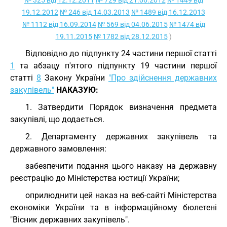
№ 325 від 12.12.2011
№ 729 від 21.06.2012
№ 1449 від
19.12.2012
№ 246 від 14.03.2013
№ 1489 від 16.12.2013
№ 1112 від 16.09.2014
№ 569 від 04.06.2015
№ 1474 від
19.11.2015
№ 1782 від 28.12.2015
)
Відповідно до підпункту 24 частини першої статті
1
та абзацу п'ятого підпункту 19 частини першої
статті
8
Закону України
"Про здійснення державних
закупівель"
НАКАЗУЮ:
1. Затвердити Порядок визначення предмета
закупівлі, що додається.
2. Департаменту державних закупівель та
державного замовлення:
забезпечити подання цього наказу на державну
реєстрацію до Міністерства юстиції України;
оприлюднити цей наказ на веб-сайті Міністерства
економіки України та в інформаційному бюлетені
"Вісник державних закупівель".