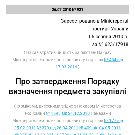
26.07.2010 № 921
Зареєстровано в Міністерстві
юстиції України
06 серпня 2010 р.
за № 623/17918
( Наказ втратив чинність на підставі Наказу
Міністерства економічного розвитку і торгівлі
№ 454 від
17.03.2016
)
Про затвердження Порядку
визначення предмета закупівлі
( Із змінами, внесеними згідно з Наказом Міністерства
економіки
№ 1595 від 21.12.2010
Наказами
Міністерства економічного розвитку і торгівлі
№ 177 від
25.02.2011
№ 379 від 26.04.2011
№ 409 від 04.05.2011