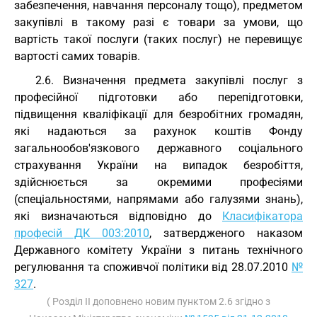
забезпечення, навчання персоналу тощо), предметом
закупівлі в такому разі є товари за умови, що
вартість такої послуги (таких послуг) не перевищує
вартості самих товарів.
2.6. Визначення предмета закупівлі послуг з
професійної підготовки або перепідготовки,
підвищення кваліфікації для безробітних громадян,
які надаються за рахунок коштів Фонду
загальнообов'язкового державного соціального
страхування України на випадок безробіття,
здійснюється за окремими професіями
(спеціальностями, напрямами або галузями знань),
які визначаються відповідно до
Класифікатора
професій ДК 003:2010
, затвердженого наказом
Державного комітету України з питань технічного
регулювання та споживчої політики від 28.07.2010
№
327
.
( Розділ II доповнено новим пунктом 2.6 згідно з