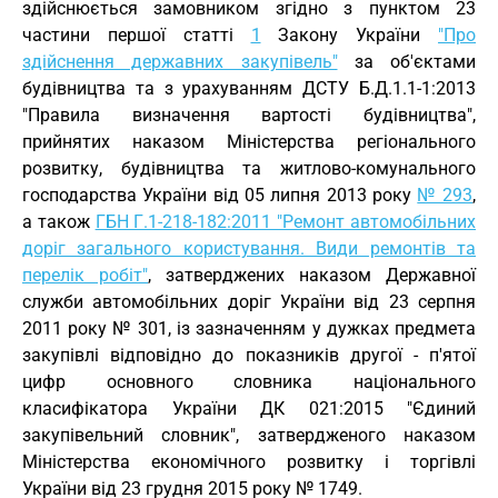
здійснюється замовником згідно з пунктом 23
частини першої статті
1
Закону України
"Про
здійснення державних закупівель"
за об'єктами
будівництва та з урахуванням ДСТУ Б.Д.1.1-1:2013
"Правила визначення вартості будівництва",
прийнятих наказом Міністерства регіонального
розвитку, будівництва та житлово-комунального
господарства України від 05 липня 2013 року
№ 293
,
а також
ГБН Г.1-218-182:2011 "Ремонт автомобільних
доріг загального користування. Види ремонтів та
перелік робіт"
, затверджених наказом Державної
служби автомобільних доріг України від 23 серпня
2011 року № 301, із зазначенням у дужках предмета
закупівлі відповідно до показників другої - п'ятої
цифр основного словника національного
класифікатора України ДК 021:2015 "Єдиний
закупівельний словник", затвердженого наказом
Міністерства економічного розвитку і торгівлі
України від 23 грудня 2015 року № 1749.