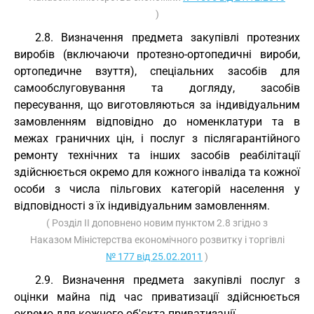
)
2.8. Визначення предмета закупівлі протезних
виробів (включаючи протезно-ортопедичні вироби,
ортопедичне взуття), спеціальних засобів для
самообслуговування та догляду, засобів
пересування, що виготовляються за індивідуальним
замовленням відповідно до номенклатури та в
межах граничних цін, і послуг з післягарантійного
ремонту технічних та інших засобів реабілітації
здійснюється окремо для кожного інваліда та кожної
особи з числа пільгових категорій населення у
відповідності з їх індивідуальним замовленням.
( Розділ II доповнено новим пунктом 2.8 згідно з
Наказом Міністерства економічного розвитку і торгівлі
№ 177 від 25.02.2011
)
2.9. Визначення предмета закупівлі послуг з
оцінки майна під час приватизації здійснюється
окремо для кожного об'єкта приватизації.