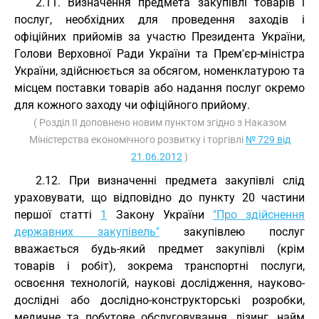
2.11. Визначення предмета закупівлі товарів і
послуг, необхідних для проведення заходів і
офіційних прийомів за участю Президента України,
Голови Верховної Ради України та Прем'єр-міністра
України, здійснюється за обсягом, номенклатурою та
місцем поставки товарів або надання послуг окремо
для кожного заходу чи офіційного прийому.
( Розділ II доповнено новим пунктом згідно з Наказом
Міністерства економічного розвитку і торгівлі
№ 729 від
21.06.2012
)
2.12. При визначенні предмета закупівлі слід
ураховувати, що відповідно до пункту 20 частини
першої статті
1
Закону України
"Про здійснення
державних закупівель"
закупівлею послуг
вважається будь-який предмет закупівлі (крім
товарів і робіт), зокрема транспортні послуги,
освоєння технологій, наукові дослідження, науково-
дослідні або дослідно-конструкторські розробки,
медичне та побутове обслуговування, лізинг, найм