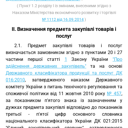
( Пункт 1.2 розділу І із змінами, внесеними згідно з
Наказом Міністерства економічного розвитку і торгівлі
№ 1112 від 16.09.2014
)
II. Визначення предмета закупівлі товарів і
послуг
2.1. Предмет закупівлі товарів і послуг
визначається замовником згідно з пунктами 20 і 27
частини першої статті
1
Закону України
"Про
здійснення державних закупівель"
та на основі
Державного класифікатора продукції та послуг ДК
016:2010
, затвердженого наказом Державного
комітету України з питань технічного регулювання та
споживчої політики від 11 жовтня 2010 року
№ 457
,
за показником п'ятого знака із зазначенням у
дужках предмета закупівлі відповідно до показників
третьої - п'ятої цифр основного словника
національного класифікатора України ДК 021:2015
"Єдиний закупівельний словник", затвердженого