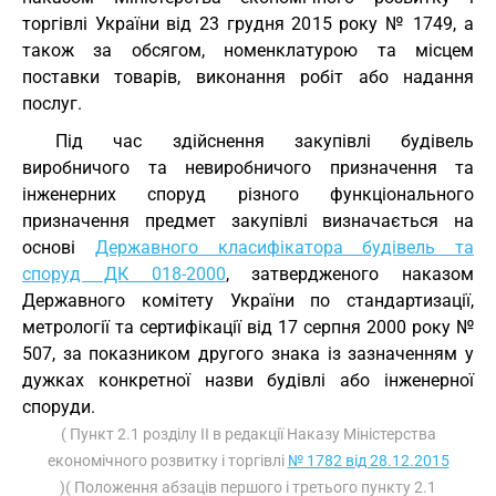
торгівлі України від 23 грудня 2015 року № 1749, а
також за обсягом, номенклатурою та місцем
поставки товарів, виконання робіт або надання
послуг.
Під час здійснення закупівлі будівель
виробничого та невиробничого призначення та
інженерних споруд різного функціонального
призначення предмет закупівлі визначається на
основі
Державного класифікатора будівель та
споруд ДК 018-2000
, затвердженого наказом
Державного комітету України по стандартизації,
метрології та сертифікації від 17 серпня 2000 року №
507, за показником другого знака із зазначенням у
дужках конкретної назви будівлі або інженерної
споруди.
( Пункт 2.1 розділу II в редакції Наказу Міністерства
економічного розвитку і торгівлі
№ 1782 від 28.12.2015
)( Положення абзаців першого і третього пункту 2.1