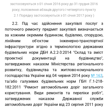
застосовуються з 01 січня 2016 року до 31 грудня 2016
року; положення абзаців другого і четвертого пункту
2.1 Порядку застосовуються з 01 січня 2017 року )
2.2. Під час здійснення закупівлі послуг з
поточного ремонту предмет закупівлі визначається
за кожним окремим будинком, будівлею, спорудою,
лінійним об'єктом інженерно-транспортної
інфраструктури згідно з термінологією державних
будівельних норм ДБН А.2.2-3:2014 "Склад та зміст
проектної документації на будівництво",
затверджених наказом Міністерства регіонального
розвитку, будівництва та житлово-комунального
господарства України від 04 червня 2014 року
№ 163
,
та/або галузевих будівельних норм ГБН Г.1-218-
182:2011 "Ремонт автомобільних доріг загального
користування. Види ремонтів та переліки робіт",
затверджених наказом Державної служби
автомобільних доріг України від 23 серпня 2011 року