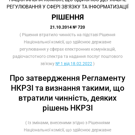
РЕГУЛЮВАННЯ У СФЕРІ ЗВ'ЯЗКУ ТА ІНФОРМАТИЗАЦІЇ
РІШЕННЯ
21.10.2014 № 720
( Рішення втратило чинність на підставі Рішення
Національної комісії, що здійснює державне
регулювання у сферах електронних комунікацій,
радіочастотного спектра та надання послуг поштового
зв'язку
№ 1 від 18.02.2022
)
Про затвердження Регламенту
НКРЗІ та визнання такими, що
втратили чинність, деяких
рішень НКРЗІ
( Із змінами, внесеними згідно з Рішеннями
Національної комісії, що здійснює державне