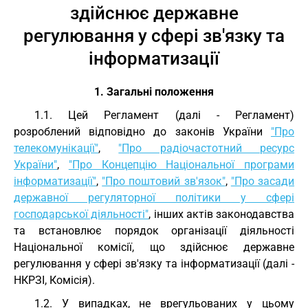
здійснює державне
регулювання у сфері зв'язку та
інформатизації
1. Загальні положення
1.1. Цей Регламент (далі - Регламент)
розроблений відповідно до законів України
"Про
телекомунікації"
,
"Про радіочастотний ресурс
України"
,
"Про Концепцію Національної програми
інформатизації"
,
"Про поштовий зв'язок"
,
"Про засади
державної регуляторної політики у сфері
господарської діяльності"
, інших актів законодавства
та встановлює порядок організації діяльності
Національної комісії, що здійснює державне
регулювання у сфері зв'язку та інформатизації (далі -
НКРЗІ, Комісія).
1.2. У випадках, не врегульованих у цьому