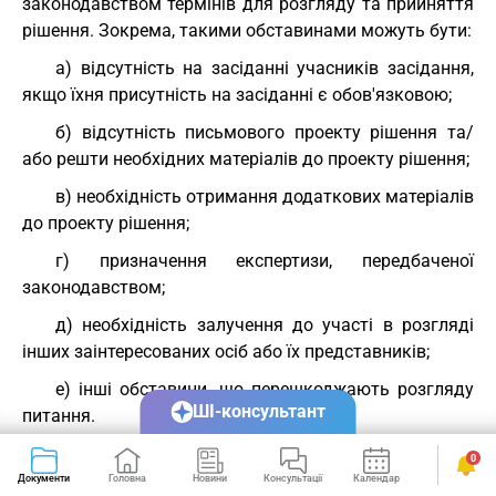
законодавством термінів для розгляду та прийняття
рішення. Зокрема, такими обставинами можуть бути:
а) відсутність на засіданні учасників засідання,
якщо їхня присутність на засіданні є обов'язковою;
б) відсутність письмового проекту рішення та/
або решти необхідних матеріалів до проекту рішення;
в) необхідність отримання додаткових матеріалів
до проекту рішення;
г) призначення експертизи, передбаченої
законодавством;
д) необхідність залучення до участі в розгляді
інших заінтересованих осіб або їх представників;
е) інші обставини, що перешкоджають розгляду
ШІ-консультант
питання.
3.5.4. Розгляд питання починається з виступу
0
посадової особи НКРЗІ, УДЦР або члена НКРЗІ, які
Документи
Головна
Новини
Консультації
Календар
Сервіси