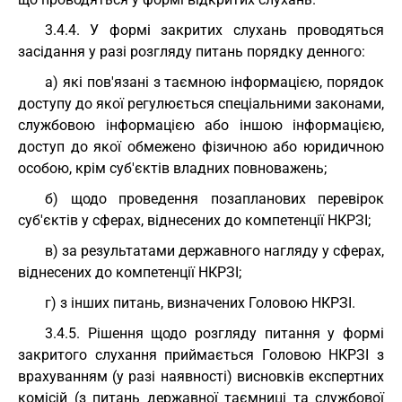
3.4.4. У формі закритих слухань проводяться
засідання у разі розгляду питань порядку денного:
а) які пов'язані з таємною інформацією, порядок
доступу до якої регулюється спеціальними законами,
службовою інформацією або іншою інформацією,
доступ до якої обмежено фізичною або юридичною
особою, крім суб'єктів владних повноважень;
б) щодо проведення позапланових перевірок
суб'єктів у сферах, віднесених до компетенції НКРЗІ;
в) за результатами державного нагляду у сферах,
віднесених до компетенції НКРЗІ;
г) з інших питань, визначених Головою НКРЗІ.
3.4.5. Рішення щодо розгляду питання у формі
закритого слухання приймається Головою НКРЗІ з
врахуванням (у разі наявності) висновків експертних
комісій (з питань державної таємниці та службової