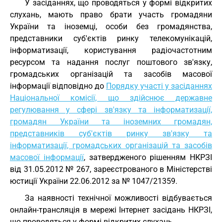
У засіданнях, що проводяться у формі відкритих
слухань, мають право брати участь громадяни
України та іноземці, особи без громадянства,
представники суб'єктів ринку телекомунікацій,
інформатизації, користування радіочастотним
ресурсом та надання послуг поштового зв'язку,
громадських організацій та засобів масової
інформації відповідно до
Порядку участі у засіданнях
Національної комісії, що здійснює державне
регулювання у сфері зв'язку та інформатизації,
громадян України та іноземних громадян,
представників суб'єктів ринку зв'язку та
інформатизації, громадських організацій та засобів
масової інформації
, затвердженого рішенням НКРЗІ
від 31.05.2012 № 267, зареєстрованого в Міністерстві
юстиції України 22.06.2012 за № 1047/21359.
За наявності технічної можливості відбувається
онлайн-трансляція в мережі Інтернет засідань НКРЗІ,
що проводяться у формі відкритих слухань.