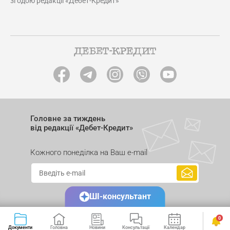
згодою редакції «Дебет-Кредит»
Головне за тиждень
від редакції «Дебет-Кредит»
Кожного понеділка на Ваш e-mail
ШІ-консультант
0
Документи
Головна
Новини
Консультації
Календар
Сервіси