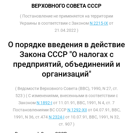
ВЕРХОВНОГО СОВЕТА СССР
( Постановление не применяется на территории
Украины в соответствии с Законом
N 2215-IX
от
21.04.2022 )
О порядке введения в действие
Закона СССР "О налогах с
предприятий, объединений и
организаций"
( Ведомости Верховного Совета (ВВС), 1990, N 27, ст.
523 ) ( С изменениями, внесенными в соответствии с
Законом
N 1892-I
от 11.01.91, ВВС, 1991, N 4, ст. 7
Постановлениями ВС СССР
N 1292-XII
от 04.07.91, ВВС,
1991, N 36, ст.474
N 2324-I
от 10.07.91, ВВС, 1991, N 32,
ст. 907 )