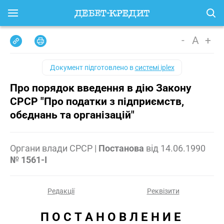
-
A
+
Документ підготовлено в
системі iplex
Про порядок введення в дію Закону
СРСР "Про податки з підприємств,
обєднань та організацій"
Органи влади СРСР
|
Постанова
від
14.06.1990
№ 1561-I
Редакції
Реквізити
П О С Т А Н О В Л Е Н И Е 