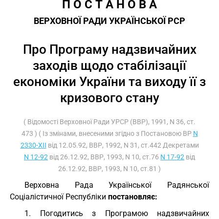
П О С Т А Н О В А
ВЕРХОВНОЇ РАДИ УКРАЇНСЬКОЇ РСР
Про Програму надзвичайних
заходів щодо стабілізації
економіки України та виходу її з
кризового стану
( Відомості Верховної Ради УРСР (ВВР), 1991, N 36, ст.
473 ) ( Із змінами, внесеними згідно з Постановою ВР
N
2330-XII
від 12.05.92, ВВР, 1992, N 31, ст.442 Декретами
N 12-92
від 26.12.92, ВВР, 1993, N 10, ст.76
N 17-92
від
26.12.92, ВВР, 1993, N 10, ст.81 )
Верховна Рада Української Радянської
Соціалістичної Республіки
постановляє:
1. Погодитись з Програмою надзвичайних