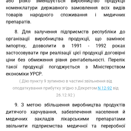
або різко зменшується виробництво продукції
номенклатури державного замовлення всіх видів
товарів народного споживання і медичних
препаратів.
8. Для залучення підприємств республіки до
організації виробництва продукції, що замінює
імпортну, дозволити в 1991 - 1992 роках
застосовувати при реалізації цієї продукції договірні
ціни без обмеження рівня рентабельності. Перелік
такої продукції погоджується з Міністерством
економіки УРСР.
( Дію пункту 9 зупинено в частині звільнення від
оподаткування прибутку згідно з Декретом
N 12-92
від
26.12.92 )
9. З метою збільшення виробництва продуктів
дитячого харчування, забезпечення населення й
медичних закладів лікарськими препаратами
звільнити підприємства медичної та переробної