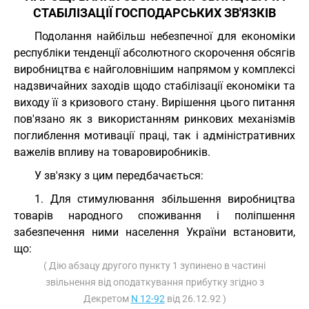
СТАБІЛІЗАЦІЇ ГОСПОДАРСЬКИХ ЗВ'ЯЗКІВ
Подолання найбільш небезпечної для економіки
республіки тенденції абсолютного скорочення обсягів
виробництва є найголовнішим напрямом у комплексі
надзвичайних заходів щодо стабілізації економіки та
виходу її з кризового стану. Вирішення цього питання
пов'язано як з використанням ринкових механізмів
поглиблення мотивації праці, так і адміністративних
важелів впливу на товаровиробників.
У зв'язку з цим передбачається:
1. Для стимулювання збільшення виробництва
товарів народного споживання і поліпшення
забезпечення ними населення України встановити,
що:
( Дію абзацу другого пункту 1 зупинено в частині
звільнення від оподаткування прибутку згідно з
Декретом
N 12-92
від 26.12.92 )