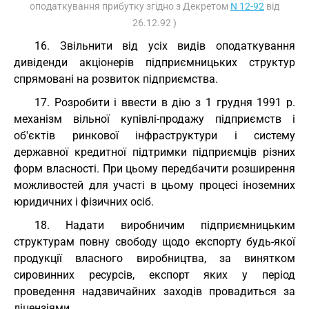
оподаткування прибутку згідно з Декретом
N 12-92
від
26.12.92 )
16. Звільнити від усіх видів оподаткування
дивіденди акціонерів підприємницьких структур
спрямовані на розвиток підприємства.
17. Розробити і ввести в дію з 1 грудня 1991 р.
механізм вільної купівлі-продажу підприємств і
об'єктів ринкової інфраструктури і систему
державної кредитної підтримки підприємців різних
форм власності. При цьому передбачити розширення
можливостей для участі в цьому процесі іноземних
юридичних і фізичних осіб.
18. Надати виробничим підприємницьким
структурам повну свободу щодо експорту будь-якої
продукції власного виробництва, за винятком
сировинних ресурсів, експорт яких у період
проведення надзвичайних заходів провадиться за
ліцензіями.