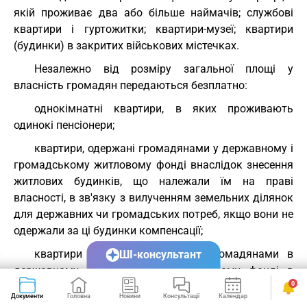
якій проживає два або більше наймачів; службові
квартири і гуртожитки; квартири-музеї; квартири
(будинки) в закритих військових містечках.
Незалежно від розміру загальної площі у
власність громадян передаються безплатно:
однокімнатні квартири, в яких проживають
одинокі пенсіонери;
квартири, одержані громадянами у державному і
громадському житловому фонді внаслідок знесення
житлових будинків, що належали їм на праві
власності, в зв'язку з вилученням земельних ділянок
для державних чи громадських потреб, якщо вони не
одержали за ці будинки компенсації;
квартири (будинки), одержані громадянами в
ШІ-консультант
державному і громадському житловому фонді в
0
зв'язку з переселенням внаслідок аварії на
Документи
Головна
Новини
Консультації
Календар
Сервіси
Чорнобильській АЕС з житлових будинків, що