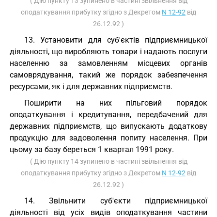
( Дію пункту 13 зупинено в частині звільнення від
оподаткування прибутку згідно з Декретом
N 12-92
від
26.12.92 )
13. Установити для суб'єктів підприємницької
діяльності, що виробляють товари і надають послуги
населенню за замовленням місцевих органів
самоврядування, такий же порядок забезпечення
ресурсами, як і для державних підприємств.
Поширити на них пільговий порядок
оподаткування і кредитування, передбачений для
державних підприємств, що випускають додаткову
продукцію для задоволення попиту населення. При
цьому за базу береться 1 квартал 1991 року.
( Дію пункту 14 зупинено в частині звільнення від
оподаткування прибутку згідно з Декретом
N 12-92
від
26.12.92 )
14. Звільнити суб'єкти підприємницької
діяльності від усіх видів оподаткування частини