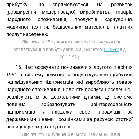
прибутку, що спрямовується на розвиток
(розширення, модернізацію) виробництва товарів
народного споживання, продуктів харчування,
медичної техніки, будівельних матеріалів, платних
послуг населенню.
( Дію пункту 15 зупинено в частині звільнення від
оподаткування прибутку згідно з Декретом
N 12-92
від
26.12.92 )
15. Застосовувати починаючи з другого півріччя
1991 р. систему пільгового оподаткування прибутків
індивідуальних підприємців, які виробляють товари
народного споживання, надають послуги населенню і
реалізують їх за державними цінами. Ця система
повинна забезпечувати заінтересованість
підприємців у продажу своєї продукції за
державними цінами і розцінками за рахунок істотної
різниці в розмірах податків.
( Дію пункту 16 зупинено в частині звільнення від