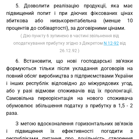
5. Дозволити реалізацію продукції, яка має
підвищений попит і при діючих фіксованих цінах
збиткова або низькорентабельна (менше 10
процентів до собівартості), за договірними цінами.
( Дію пункту 6 зупинено в частині звільнення від
оподаткування прибутку згідно з Декретом
N 12-92
від
26.12.92 )
6. Встановити, що нові господарські зв'язки
формуються тільки після укладання договорів на
повний обсяг виробництва з підприємствами України
і інших республік відповідно до міжурядових угод,
або у разі відмови споживачів від їх пролонгації.
Самовільна переорієнтація на нового споживача
обумовлює збільшення податку з прибутку в 1,5 - 2
раза.
З метою вдосконалення горизонтальних зв'язків
і підвищення їх ефективності погодити з
республіками питання про доцільність створення