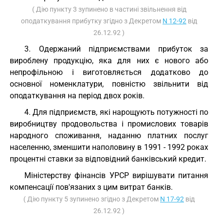
( Дію пункту 3 зупинено в частині звільнення від
оподаткування прибутку згідно з Декретом
N 12-92
від
26.12.92 )
3. Одержаний підприємствами прибуток за
вироблену продукцію, яка для них є нового або
непрофільною і виготовляється додатково до
основної номенклатури, повністю звільнити від
оподаткування на період двох років.
4. Для підприємств, які нарощують потужності по
виробництву продовольства і промислових товарів
народного споживання, наданню платних послуг
населенню, зменшити наполовину в 1991 - 1992 роках
процентні ставки за відповідний банківський кредит.
Міністерству фінансів УРСР вирішувати питання
компенсації пов'язаних з цим витрат банків.
( Дію пункту 5 зупинено згідно з Декретом
N 17-92
від
26.12.92 )