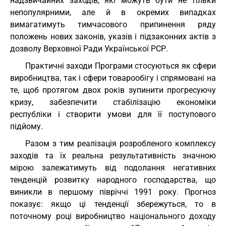
надзвичайних заходів, які можуть бути не тільки
непопулярними, але й в окремих випадках
вимагатимуть тимчасового припинення ряду
положень нових законів, указів і підзаконних актів з
дозволу Верховної Ради Української РСР.
Практичні заходи Програми стосуються як сфери
виробництва, так і сфери товарообігу і спрямовані на
те, щоб протягом двох років зупинити прогресуючу
кризу, забезпечити стабілізацію економіки
республіки і створити умови для її поступового
підйому.
Разом з тим реалізація розробленого комплексу
заходів та їх реальна результативність значною
мірою залежатимуть від подолання негативних
тенденцій розвитку народного господарства, що
виникли в першому півріччі 1991 року. Прогноз
показує: якщо ці тенденції збережуться, то в
поточному році виробництво національного доходу