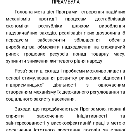
ПРЕАМБУЛА
Головна мета цієї Програми - створення надійних
механізмів протидії процесам дестабілізації
економіки республіки шляхом вироблення
надзвичайних заходів, реалізація яких дозволила б
передусім забезпечити збільшення обсягів
виробництва, обмежити надходження на споживчий
ринок грошових ресурсів понад товарну масу,
зупинити зниження життєвого рівня народу.
Розв'язати ці складні проблеми можливо лише на
основі стимулювання розвитку ринкових відносин і
підприємницької діяльності з одночасним
створенням механізму їх державного регулювання та
соціального захисту населення.
Заходи, що передбачаються Програмою, повинні
сприяти заохоченню ініціативності та
заінтересованості у високоефективній праці з метою
досягнення істотного зростання доходів за єдиної