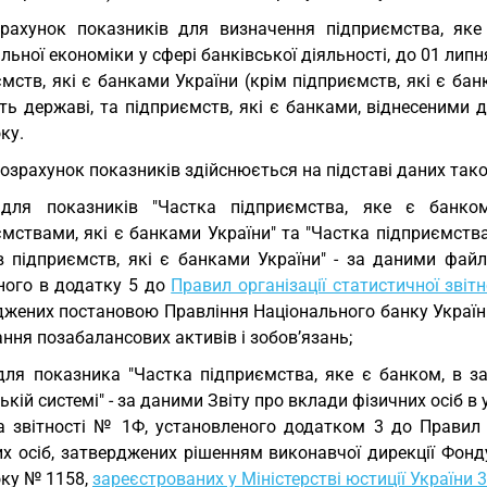
рахунок показників для визначення підприємства, як
льної економіки у сфері банківської діяльності, до 01 липн
мств, які є банками України (крім підприємств, які є банк
ть державі, та підприємств, які є банками, віднесеними 
ку.
Розрахунок показників здійснюється на підставі даних такої
 для показників "Частка підприємства, яке є банком
мствами, які є банками України" та "Частка підприємства
ів підприємств, які є банками України" - за даними фай
ного в додатку 5 до
Правил організації статистичної звіт
жених постановою Правління Національного банку України 
ння позабалансових активів і зобов’язань;
для показника "Частка підприємства, яке є банком, в за
ькій системі" - за даними Звіту про вклади фізичних осіб 
а звітності № 1Ф, установленого додатком 3 до Правил 
их осіб, затверджених рішенням виконавчої дирекції Фонд
оку № 1158,
зареєстрованих у Міністерстві юстиції України 