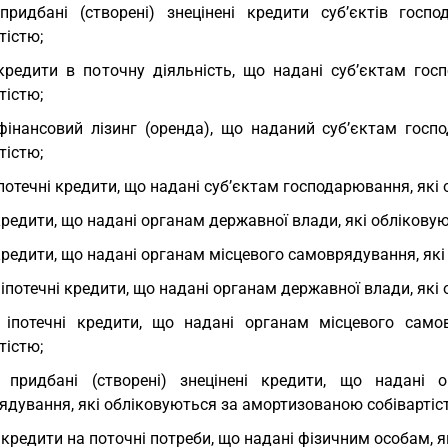
придбані (створені) знецінені кредити суб’єктів гос
тістю;
кредити в поточну діяльність, що надані суб’єктам го
тістю;
фінансовий лізинг (оренда), що наданий суб’єктам гос
тістю;
іпотечні кредити, що надані суб’єктам господарювання, як
кредити, що надані органам державної влади, які облікову
кредити, що надані органам місцевого самоврядування, як
 іпотечні кредити, що надані органам державної влади, як
 іпотечні кредити, що надані органам місцевого само
тістю;
) придбані (створені) знецінені кредити, що надані
ядування, які обліковуються за амортизованою собівартіс
 кредити на поточні потреби, що надані фізичним особам, 