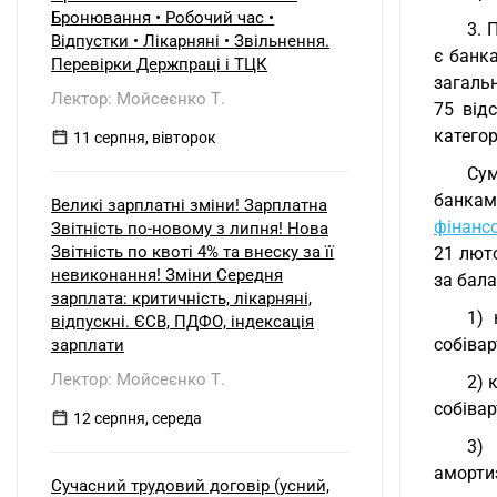
б) нерезидентом?
Бронювання • Робочий час •
3. 
Відпустки • Лікарняні • Звільнення.
є банка
Перевірки Держпраці і ТЦК
загальн
Лектор: Мойсеєнко Т.
75 від
категор
11 серпня, вівторок
Сум
банками
Великі зарплатні зміни! Зарплатна
фінанс
Звітність по-новому з липня! Нова
Звітність по квоті 4% та внеску за її
21 люто
невиконання! Зміни Середня
за бал
зарплата: критичність, лікарняні,
1) 
відпускні. ЄСВ, ПДФО, індексація
собівар
зарплати
Лектор: Мойсеєнко Т.
2) 
собівар
12 серпня, середа
3) 
аморти
Сучасний трудовий договір (усний,