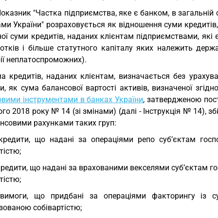
Показник "Частка підприємства, яке є банком, в загальній 
ми України" розраховується як відношення суми кредитів,
ої суми кредитів, наданих клієнтам підприємствами, які 
сотків і більше статутного капіталу яких належить держа
ії неплатоспроможних).
а кредитів, наданих клієнтам, визначається без урахув
, як сума балансової вартості активів, визначеної згідн
овими інструментами в банках України
, затвердженою пос
го 2018 року № 14 (зі змінами) (далі - Інструкція № 14), 
ансовими рахунками таких груп:
кредити, що надані за операціями репо суб’єктам гос
тістю;
кредити, що надані за врахованими векселями суб’єктам 
тістю;
вимоги, що придбані за операціями факторингу із су
зованою собівартістю;