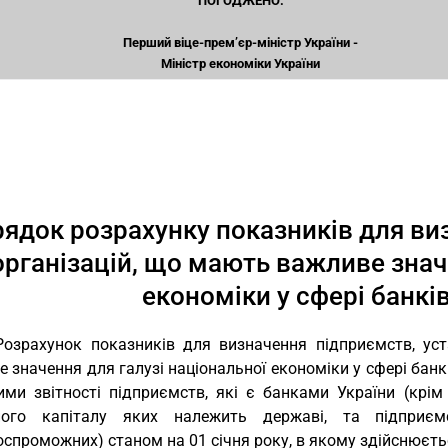
ПОГОДЖЕНО:
Перший віце-прем’єр-міністр України -
Міністр економіки України
ядок розрахунку показників для ви
організацій, що мають важливе знач
економіки у сфері банків
Розрахунок показників для визначення підприємств, уст
 значення для галузі національної економіки у сфері банк
ими звітності підприємств, які є банками України (крім 
ного капіталу яких належить державі, та підприєм
спроможних) станом на 01 січня року, в якому здійснюєть