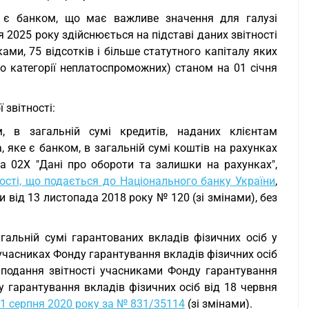
е є банком, що має важливе значення для галузі
я 2025 року здійснюється на підставі даних звітності
ами, 75 відсотків і більше статутного капіталу яких
до категорії неплатоспроможних) станом на 01 січня
 звітності:
, в загальній сумі кредитів, наданих клієнтам
, яке є банком, в загальній сумі коштів на рахунках
ла 02Х "Дані про обороти та залишки на рахунках",
ності, що подається до Національного банку України
,
від 13 листопада 2018 року № 120 (зі змінами), без
гальній сумі гарантованих вкладів фізичних осіб у
в учасниках Фонду гарантування вкладів фізичних осіб
подання звітності учасниками Фонду гарантування
у гарантування вкладів фізичних осіб від 18 червня
31 серпня 2020 року за № 831/35114
(зі змінами).