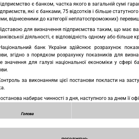
підприємство є банком, частка якого в загальній сумі гара
ідприємств, які є банками, 75 відсотків і більше статутног
ми, віднесеними до категорії неплатоспроможних) перевищ
Підставою для визначення підприємства таким, що має ва
анківської діяльності, є відповідність одному або більше кр
Національний банк України здійснює розрахунок показн
ови, згідно з порядком розрахунку показників для визна
е значення для галузі національної економіки у сфері ба
ови.
Контроль за виконанням цієї постанови покласти на зас
а.
Постанова набирає чинності з дня, наступного за днем її оф
Голова