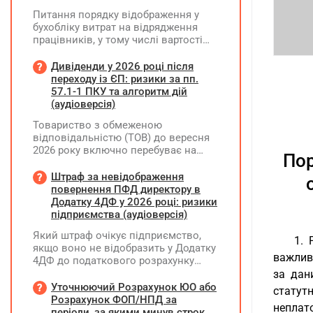
Питання порядку відображення у
бухобліку витрат на відрядження
працівників, у тому числі вартості
проживання в готелі, яке сплачено з
карткового рахунку працівника та
Дивіденди у 2026 році після
підтвердження таких операцій
переходу із ЄП: ризики за пп.
первинними документами, належать
57.1-1 ПКУ та алгоритм дій
до компетенції Мінфіну
(аудіоверсія)
Товариство з обмеженою
відповідальністю (ТОВ) до вересня
2026 року включно перебуває на
Пор
спрощеній системі оподаткування
(єдиний податок, 3 група, ставка 5%,
Штраф за невідображення
неплатник ПДВ). З 1 жовтня 2026
повернення ПФД директору в
року підприємство переходить на
Додатку 4ДФ у 2026 році: ризики
загальну систему оподаткування
підприємства (аудіоверсія)
(стає платником податку на
Який штраф очікує підприємство,
прибуток). За результатами
1. 
якщо воно не відобразить у Додатку
діяльності у періоді 2024–2025 років
важливе
4ДФ до податкового розрахунку
(під час перебування на спрощеній
повернення поворотної фінансової
за дан
системі) підприємство отримало
допомоги (ПФД) директору?
Уточнюючий Розрахунок ЮО або
чистий прибуток, сума
статут
Розрахунок ФОП/НПД за
нерозподіленого прибутку в балансі
неплато
періоди, за якими минув строк