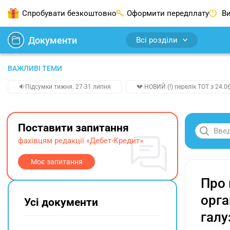
Спробувати безкоштовно
Оформити передплату
Ви
Документи
Всі розділи
ВАЖЛИВІ ТЕМИ
🔉Підсумки тижня. 27-31 липня
💔 НОВИЙ (!) перелік ТОТ з 24.06
Поставити запитання
фахівцям редакції «Дебет-Кредит»
Моє запитання
Про 
орга
Усі документи
галу