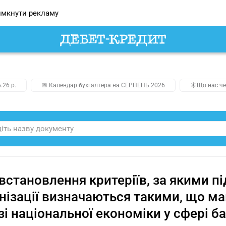
мкнути рекламу
.26 р.
📅 Календар бухгалтера на СЕРПЕНЬ 2026
☀️Що нас че
встановлення критеріїв, за якими п
нізації визначаються такими, що м
зі національної економіки у сфері ба