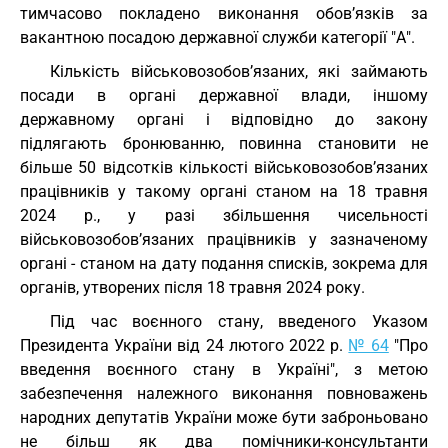
тимчасово покладено виконання обов’язків за
вакантною посадою державної служби категорії "А".
Кількість військовозобов’язаних, які займають
посади в органі державної влади, іншому
державному органі і відповідно до закону
підлягають бронюванню, повинна становити не
більше 50 відсотків кількості військовозобов’язаних
працівників у такому органі станом на 18 травня
2024 р., у разі збільшення чисельності
військовозобов’язаних працівників у зазначеному
органі - станом на дату подання списків, зокрема для
органів, утворених після 18 травня 2024 року.
Під час воєнного стану, введеного Указом
Президента України від 24 лютого 2022 р.
№ 64
"Про
введення воєнного стану в Україні", з метою
забезпечення належного виконання повноважень
народних депутатів України може бути заброньовано
не більш як два помічники-консультанти