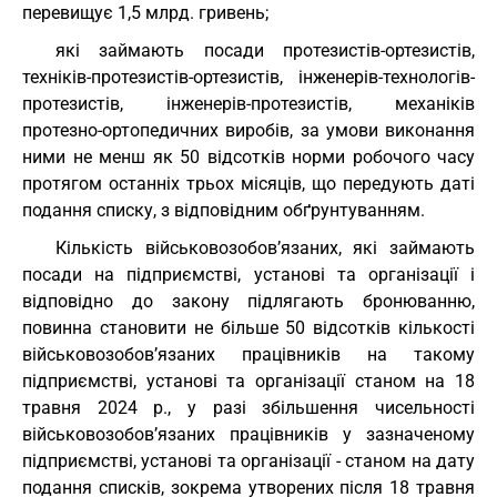
перевищує 1,5 млрд. гривень;
які займають посади протезистів-ортезистів,
техніків-протезистів-ортезистів, інженерів-технологів-
протезистів, інженерів-протезистів, механіків
протезно-ортопедичних виробів, за умови виконання
ними не менш як 50 відсотків норми робочого часу
протягом останніх трьох місяців, що передують даті
подання списку, з відповідним обґрунтуванням.
Кількість військовозобов’язаних, які займають
посади на підприємстві, установі та організації і
відповідно до закону підлягають бронюванню,
повинна становити не більше 50 відсотків кількості
військовозобов’язаних працівників на такому
підприємстві, установі та організації станом на 18
травня 2024 р., у разі збільшення чисельності
військовозобов’язаних працівників у зазначеному
підприємстві, установі та організації - станом на дату
подання списків, зокрема утворених після 18 травня