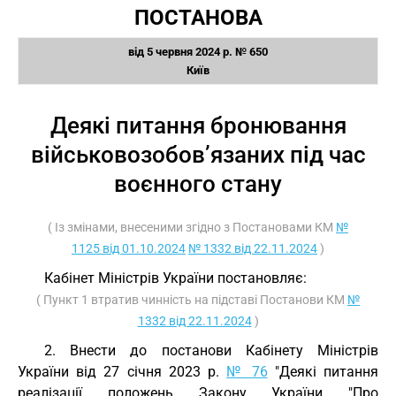
ПОСТАНОВА
від 5 червня 2024 р. № 650
Київ
Деякі питання бронювання
військовозобов’язаних під час
воєнного стану
( Із змінами, внесеними згідно з Постановами КМ
№
1125 від 01.10.2024
№ 1332 від 22.11.2024
)
Кабінет Міністрів України постановляє:
( Пункт 1 втратив чинність на підставі Постанови КМ
№
1332 від 22.11.2024
)
2. Внести до постанови Кабінету Міністрів
України від 27 січня 2023 р.
№ 76
"Деякі питання
реалізації положень Закону України "Про