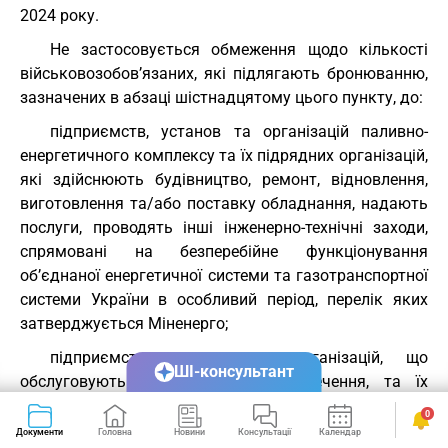
2024 року.
Не застосовується обмеження щодо кількості
військовозобов’язаних, які підлягають бронюванню,
зазначених в абзаці шістнадцятому цього пункту, до:
підприємств, установ та організацій паливно-
енергетичного комплексу та їх підрядних організацій,
які здійснюють будівництво, ремонт, відновлення,
виготовлення та/або поставку обладнання, надають
послуги, проводять інші інженерно-технічні заходи,
спрямовані на безперебійне функціонування
об’єднаної енергетичної системи та газотранспортної
системи України в особливий період, перелік яких
затверджується Міненерго;
підприємств, установ та організацій, що
ШІ-консультант
обслуговують системи життєзабезпечення, та їх
підрядні організації, в тому числі ті, які здійснюють
0
будівництво, ремонт та/або розміщення
Документи
Головна
Новини
Консультації
Календар
Сервіси