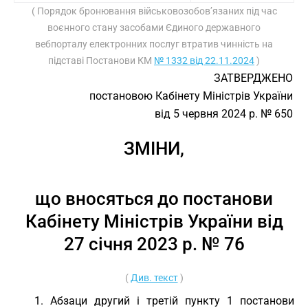
( Порядок бронювання військовозобов’язаних під час
воєнного стану засобами Єдиного державного
вебпорталу електронних послуг втратив чинність на
підставі Постанови КМ
№ 1332 від 22.11.2024
)
ЗАТВЕРДЖЕНО
постановою Кабінету Міністрів України
від 5 червня 2024 р. № 650
ЗМІНИ,
що вносяться до постанови
Кабінету Міністрів України від
27 січня 2023 р. № 76
(
Див. текст
)
1. Абзаци другий і третій пункту 1 постанови