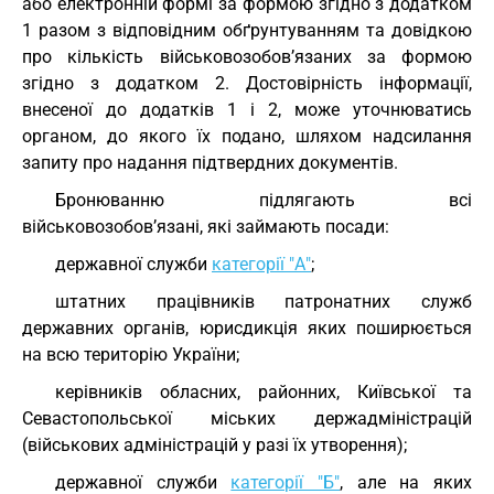
або електронній формі за формою згідно з додатком
1 разом з відповідним обґрунтуванням та довідкою
про кількість військовозобов’язаних за формою
згідно з додатком 2. Достовірність інформації,
внесеної до додатків 1 і 2, може уточнюватись
органом, до якого їх подано, шляхом надсилання
запиту про надання підтвердних документів.
Бронюванню підлягають всі
військовозобов’язані, які займають посади:
державної служби
категорії "А"
;
штатних працівників патронатних служб
державних органів, юрисдикція яких поширюється
на всю територію України;
керівників обласних, районних, Київської та
Севастопольської міських держадміністрацій
(військових адміністрацій у разі їх утворення);
державної служби
категорії "Б"
, але на яких