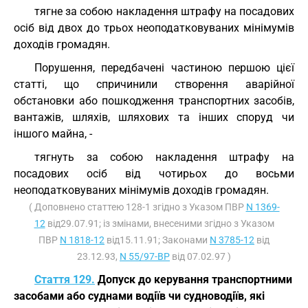
тягне за собою накладення штрафу на посадових
осіб від двох до трьох неоподатковуваних мінімумів
доходів громадян.
Порушення, передбачені частиною першою цієї
статті, що спричинили створення аварійної
обстановки або пошкодження транспортних засобів,
вантажів, шляхів, шляхових та інших споруд чи
іншого майна, -
тягнуть за собою накладення штрафу на
посадових осіб від чотирьох до восьми
неоподатковуваних мінімумів доходів громадян.
( Доповнено статтею 128-1 згідно з Указом ПВР
N 1369-
12
від29.07.91; із змінами, внесеними згідно з Указом
ПВР
N 1818-12
від15.11.91; Законами
N 3785-12
від
23.12.93,
N 55/97-ВР
від 07.02.97 )
Стаття 129.
Допуск до керування транспортними
засобами або суднами водіїв чи судноводіїв, які