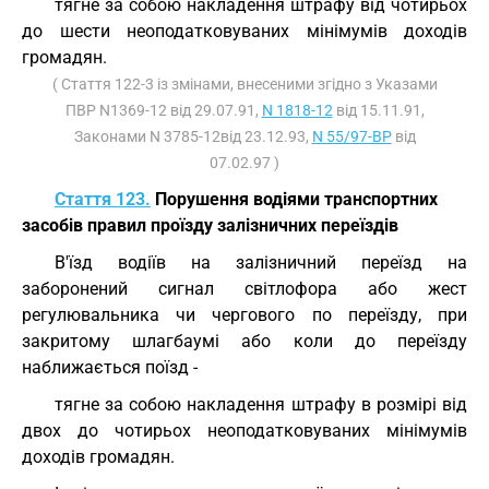
тягне за собою накладення штрафу від чотирьох
до шести неоподатковуваних мінімумів доходів
громадян.
( Стаття 122-3 із змінами, внесеними згідно з Указами
ПВР N1369-12 від 29.07.91,
N 1818-12
від 15.11.91,
Законами N 3785-12від 23.12.93,
N 55/97-ВР
від
07.02.97 )
Стаття 123.
Порушення водіями транспортних
засобів правил проїзду залізничних переїздів
В'їзд водіїв на залізничний переїзд на
заборонений сигнал світлофора або жест
регулювальника чи чергового по переїзду, при
закритому шлагбаумі або коли до переїзду
наближається поїзд -
тягне за собою накладення штрафу в розмірі від
двох до чотирьох неоподатковуваних мінімумів
доходів громадян.