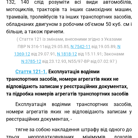
132, 140 слід розуміти всі види автомобілів,
мотоциклів, тракторів та інших самохідних машин,
трамваїв, тролейбусів та інших транспортних засобів,
обладнаних двигуном з робочим об'ємом 50 куб. см і
більше, а також причепи.
( Стаття 121 із змінами, внесеними згідно з Указами
ПВР N 316-11від 29.05.85,
N 7542-11
від 19.05.89,
N
1369-12
від 29.07.91,
N 1818-12
від 15.11.91; Законами
N 3785-12
від 23.12.93, N55/97-ВР від 07.02.97 )
Стаття 121-1.
Експлуатація водіями
транспортних засобів, номери агрегатів яких не
відповідають записам у реєстраційних документах,
та підробка номерів агрегатів транспортних засобів
Експлуатація водіями транспортних засобів,
номери агрегатів яких не відповідають записам у
реєстраційних документах, -
тягне за собою накладення штрафу від одного до
трьох неоподатковуваних мінімумів доходів