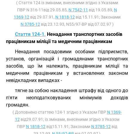
( Стаття 124 із змінами, внесеними згідно з Указами
ПВР N 316-11від 29.05.85,
N 7542-11
від 19.05.89,
N
1369-12
від 29.07.91,
N 1818-12
від 15.11.91; Законами
N 3785-12
від 23.12.93, N55/97-ВР від 07.02.97 )
Стаття 124-1.
Ненадання транспортних засобів
працівникам міліції та медичним працівникам
Ненадання посадовими особами підприємств,
установ, організацій і громадянами транспортних
засобів, що їм належать, працівникам міліції та
медичним працівникам у встановлених законом
невідкладних випадках -
тягне за собою накладення штрафу від одного до
п'яти неоподатковуваних мінімумів доходів
громадян.
( Доповнено статтею 124-1 згідно з Указом ПВР
N 1369-
12
від29.07.91; із змінами, внесеними згідно з Указом
ПВР
N 1818-12
від15.11.91; Законами
N 3785-12
від
23.12.93,
N 55/97-ВР
від 07.02.97 )