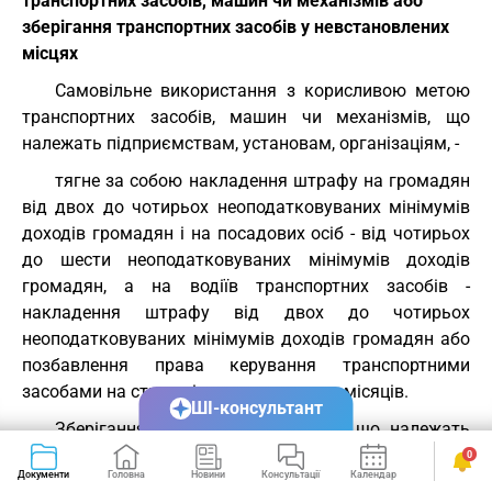
транспортних засобів, машин чи механізмів або
зберігання транспортних засобів у невстановлених
місцях
Самовільне використання з корисливою метою
транспортних засобів, машин чи механізмів, що
належать підприємствам, установам, організаціям, -
тягне за собою накладення штрафу на громадян
від двох до чотирьох неоподатковуваних мінімумів
доходів громадян і на посадових осіб - від чотирьох
до шести неоподатковуваних мінімумів доходів
громадян, а на водіїв транспортних засобів -
накладення штрафу від двох до чотирьох
неоподатковуваних мінімумів доходів громадян або
позбавлення права керування транспортними
засобами на строк від трьох до шести місяців.
ШІ-консультант
Зберігання транспортних засобів, що належать
підприємствам, установам і організаціям, поза
0
Документи
Головна
Новини
Консультації
Календар
Сервіси
встановленими місцями їх стоянки -