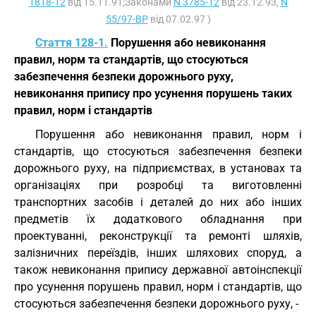
1818-12
від 15.11.91;Законами
N 3785-12
від 23.12.93,
N
55/97-ВР
від 07.02.97 )
Стаття 128-1.
Порушення або невиконання
правил, норм та стандартів, що стосуються
забезпечення безпеки дорожнього руху,
невиконання припису про усунення порушень таких
правил, норм і стандартів
Порушення або невиконання правил, норм і
стандартів, що стосуються забезпечення безпеки
дорожнього руху, на підприємствах, в установах та
організаціях при розробці та виготовленні
транспортних засобів і деталей до них або інших
предметів їх додаткового обладнання при
проектуванні, реконструкції та ремонті шляхів,
залізничних переїздів, інших шляхових споруд, а
також невиконання припису державної автоінспекції
про усунення порушень правил, норм і стандартів, що
стосуються забезпечення безпеки дорожнього руху, -