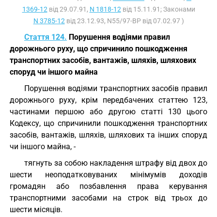
1369-12
від 29.07.91,
N 1818-12
від 15.11.91; Законами
N 3785-12
від 23.12.93, N55/97-ВР від 07.02.97 )
Стаття 124.
Порушення водіями правил
дорожнього руху, що спричинило пошкодження
транспортних засобів, вантажів, шляхів, шляхових
споруд чи іншого майна
Порушення водіями транспортних засобів правил
дорожнього руху, крім передбачених статтею 123,
частинами першою або другою статті 130 цього
Кодексу, що спричинили пошкодження транспортних
засобів, вантажів, шляхів, шляхових та інших споруд
чи іншого майна, -
тягнуть за собою накладення штрафу від двох до
шести неоподатковуваних мінімумів доходів
громадян або позбавлення права керування
транспортними засобами на строк від трьох до
шести місяців.