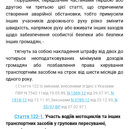
Порушення, передбачені частинами першою або
другою чи третьою цієї статті, що спричинили
створення аварійної обстановки, тобто примусили
інших учасників дорожнього руху різко змінити
швидкість, напрямок руху або вживати інших заходів
щодо забезпечення особистої безпеки або безпеки
інших громадян, -
тягнуть за собою накладення штрафу від двох до
чотирьох неоподатковуваних мінімумів доходів
громадян або позбавлення права керування
транспортним засобом на строк від шести місяців до
одного року.
( Стаття 122 із змінами, внесеними згідно з Указами
ПВР N 7542-11від 19.05.89,
N 1369-12
від 29.07.91,
N
1818-12
від 15.11.91;Законами
N 3785-12
від 23.12.93,
N
55/97-ВР
від 07.02.97 )
Стаття 122-1.
Участь водіїв мотоциклів та інших
транспортних засобів у групових пересуванні,