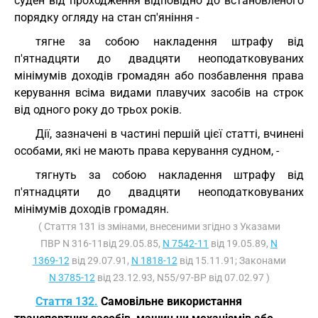
суден від проходження відповідно до встановленого
порядку огляду на стан сп'яніння -
тягне за собою накладення штрафу від
п'ятнадцяти до двадцяти неоподатковуваних
мінімумів доходів громадян або позбавлення права
керування всіма видами плавучих засобів на строк
від одного року до трьох років.
Дії, зазначені в частині першій цієї статті, вчинені
особами, які не мають права керування судном, -
тягнуть за собою накладення штрафу від
п'ятнадцяти до двадцяти неоподатковуваних
мінімумів доходів громадян.
( Стаття 131 із змінами, внесеними згідно з Указами
ПВР N 316-11від 29.05.85,
N 7542-11
від 19.05.89,
N
1369-12
від 29.07.91,
N 1818-12
від 15.11.91; Законами
N 3785-12
від 23.12.93, N55/97-ВР від 07.02.97 )
Стаття 132.
Самовільне використання