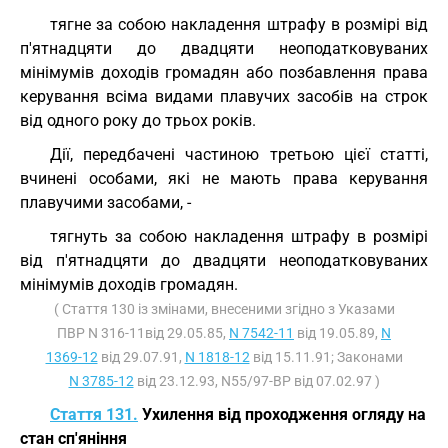
тягне за собою накладення штрафу в розмірі від
п'ятнадцяти до двадцяти неоподатковуваних
мінімумів доходів громадян або позбавлення права
керування всіма видами плавучих засобів на строк
від одного року до трьох років.
Дії, передбачені частиною третьою цієї статті,
вчинені особами, які не мають права керування
плавучими засобами, -
тягнуть за собою накладення штрафу в розмірі
від п'ятнадцяти до двадцяти неоподатковуваних
мінімумів доходів громадян.
( Стаття 130 із змінами, внесеними згідно з Указами
ПВР N 316-11від 29.05.85,
N 7542-11
від 19.05.89,
N
1369-12
від 29.07.91,
N 1818-12
від 15.11.91; Законами
N 3785-12
від 23.12.93, N55/97-ВР від 07.02.97 )
Стаття 131.
Ухилення від проходження огляду на
стан сп'яніння