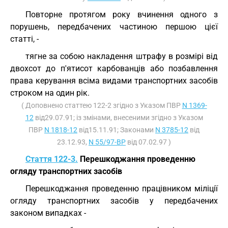
Повторне протягом року вчинення одного з
порушень, передбачених частиною першою цієї
статті, -
тягне за собою накладення штрафу в розмірі від
двохсот до п'ятисот карбованців або позбавлення
права керування всіма видами транспортних засобів
строком на один рік.
( Доповнено статтею 122-2 згідно з Указом ПВР
N 1369-
12
від29.07.91; із змінами, внесеними згідно з Указом
ПВР
N 1818-12
від15.11.91; Законами
N 3785-12
від
23.12.93,
N 55/97-ВР
від 07.02.97 )
Стаття 122-3.
Перешкоджання проведенню
огляду транспортних засобів
Перешкоджання проведенню працівником міліції
огляду транспортних засобів у передбачених
законом випадках -