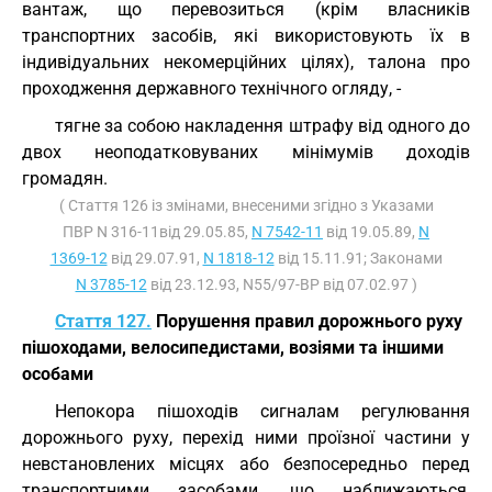
вантаж, що перевозиться (крім власників
транспортних засобів, які використовують їх в
індивідуальних некомерційних цілях), талона про
проходження державного технічного огляду, -
тягне за собою накладення штрафу від одного до
двох неоподатковуваних мінімумів доходів
громадян.
( Стаття 126 із змінами, внесеними згідно з Указами
ПВР N 316-11від 29.05.85,
N 7542-11
від 19.05.89,
N
1369-12
від 29.07.91,
N 1818-12
від 15.11.91; Законами
N 3785-12
від 23.12.93, N55/97-ВР від 07.02.97 )
Стаття 127.
Порушення правил дорожнього руху
пішоходами, велосипедистами, возіями та іншими
особами
Непокора пішоходів сигналам регулювання
дорожнього руху, перехід ними проїзної частини у
невстановлених місцях або безпосередньо перед
транспортними засобами, що наближаються,