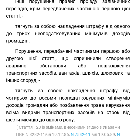
Інші порушення правил проїзду залізничних
переїздів, крім передбачених частиною першою цієї
статті, -
тягнуть за собою накладення штрафу від одного
до трьох неоподатковуваних мінімумів доходів
громадян.
Порушення, передбачені частинами першою або
другою цієї статті, що спричинили створення
аварійної обстановки або пошкодження
транспортних засобів, вантажів, шляхів, шляхових та
інших споруд, -
тягнуть за собою накладення штрафу від
чотирьох до восьми неоподатковуваних мінімумів
доходів громадян або позбавлення права керування
всіма видами транспортних засобів на строк від
шести місяців до одного року.
( Стаття 123 із змінами, внесеними згідно з Указами
ПВР N 3282-11від 19.12.86,
N 7542-11
від 19.05.89,
N