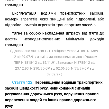
громадян.
Експлуатація водіями транспортних засобів,
номери агрегатів яких знищені або підроблені, або
підробка номерів агрегатів транспортних засобів -
тягне за собою накладення штрафу від п'яти до
десяти неоподатковуваних мінімумів доходів
громадян.
( Доповнено статтею 121-1 згідно з Указом ПВР N 1369-
12 від29.07.91; із змінами, внесеними згідно з Указом
ПВР N 1818-12 від15.11.91; Законами N 3785-12 від
23.12.93, N 210/95-ВР від 02.06.95, N 55/97-ВР від
07.02.97 )
Стаття 122.
Перевищення водіями транспортних
засобів швидкості руху, невиконання сигналів
регулювання дорожнього руху, порушення правил
перевезення людей та інших правил дорожнього
руху