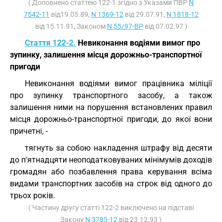
( Доповнено статтею 122-1 згідно з Указами ПВР
N
7542-11
від19.05.89,
N 1369-12
від 29.07.91,
N 1818-12
від 15.11.91, Законом
N 55/97-ВР
від 07.02.97 )
Стаття 122-2.
Невиконання водіями вимог про
зупинку, залишення місця дорожньо-транспортної
пригоди
Невиконання водіями вимог працівника міліції
про зупинку транспортного засобу, а також
залишення ними на порушення встановлених правил
місця дорожньо-транспортної пригоди, до якої вони
причетні, -
тягнуть за собою накладення штрафу від десяти
до п'ятнадцяти неоподатковуваних мінімумів доходів
громадян або позбавлення права керування всіма
видами транспортних засобів на строк від одного до
трьох років.
( Частину другу статті 122-2 виключено на підставі
Закону
N 3785-12
від 23.12.93 )