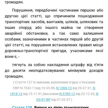
громадян.
Порушення, передбачені частинами першою або
другою цієї статті, що спричинили пошкодження
транспортних засобів, вантажів, шляхів, шляхових та
інших споруд або іншого майна чи створення
аварійної обстановки, а так само залишення
особами, зазначеними в частинах першій або другій
цієї статті, на порушення встановлених правил місця
дорожньо-транспортної пригоди, учасниками якої
вони є, -
тягнуть за собою накладення штрафу від п'яти
до десяти неоподатковуваних мінімумів доходів
громадян.
( Стаття 127 із змінами, внесеними згідно з Указами
ПВР N 7542-11від 19.05.89,
N 1369-12
від 29.07.91,
N
1818-12
від 15.11.91;Законами
N 3785-12
від 23.12.93,
N
55/97-ВР
від 07.02.97 )
Стаття 128.
Випуск на лінію транспортних