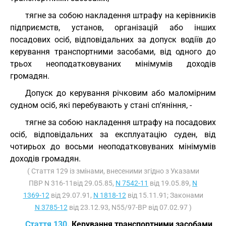
тягне за собою накладення штрафу на керівників
підприємств, установ, організацій або інших
посадових осіб, відповідальних за допуск водіїв до
керування транспортними засобами, від одного до
трьох неоподатковуваних мінімумів доходів
громадян.
Допуск до керування річковим або маломірним
судном осіб, які перебувають у стані сп'яніння, -
тягне за собою накладення штрафу на посадових
осіб, відповідальних за експлуатацію суден, від
чотирьох до восьми неоподатковуваних мінімумів
доходів громадян.
( Стаття 129 із змінами, внесеними згідно з Указами
ПВР N 316-11від 29.05.85,
N 7542-11
від 19.05.89,
N
1369-12
від 29.07.91,
N 1818-12
від 15.11.91; Законами
N 3785-12
від 23.12.93, N55/97-ВР від 07.02.97 )
Стаття 130.
Керування транспортними засобами