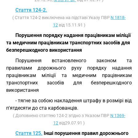
Стаття 124-2.
( Стаття 124-2 виключена на підставі Указу ПВР
N 1818-
12
від 15.11.91 )
Порушення порядку надання працівникам міліції
та медичним працівникам транспортних засобів для
безперешкодного використання
Порушення встановленого законом та
правилами дорожнього руху порядку надання
працівникам міліції та медичним працівникам
транспортних засобів для безперешкодного
використання
- тягне за собою накладення штрафу в розмірі від
п'ятдесяти до ста карбованців.
( Доповнено статтею 124-2 згідно з Указом ПВР
N 1369-
12
від29.07.91 )
Стаття 125.
Інші порушення правил дорожнього