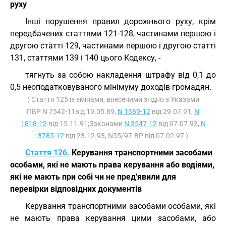
руху
Інші порушення правил дорожнього руху, крім
передбачених статтями 121-128, частинами першою і
другою статті 129, частинами першою і другою статті
131, статтями 139 і 140 цього Кодексу, -
тягнуть за собою накладення штрафу від 0,1 до
0,5 неоподатковуваного мінімуму доходів громадян.
( Стаття 125 із змінами, внесеними згідно з Указами
ПВР N 7542-11від 19.05.89,
N 1369-12
від 29.07.91,
N
1818-12
від 15.11.91;Законами
N 2547-12
від 07.07.92,
N
3785-12
від 23.12.93, N55/97-ВР від 07.02.97 )
Стаття 126.
Керування транспортними засобами
особами, які не мають права керування або водіями,
які не мають при собі чи не пред'явили для
перевірки відповідних документів
Керування транспортними засобами особами, які
не мають права керування цими засобами, або