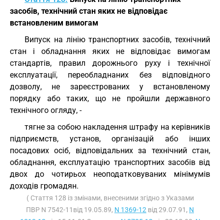
засобів, технічний стан яких не відповідає
встановленим вимогам
Випуск на лінію транспортних засобів, технічний
стан і обладнання яких не відповідає вимогам
стандартів, правил дорожнього руху і технічної
експлуатації, переобладнаних без відповідного
дозволу, не зареєстрованих у встановленому
порядку або таких, що не пройшли державного
технічного огляду, -
тягне за собою накладення штрафу на керівників
підприємств, установ, організацій або інших
посадових осіб, відповідальних за технічний стан,
обладнання, експлуатацію транспортних засобів від
двох до чотирьох неоподатковуваних мінімумів
доходів громадян.
( Стаття 128 із змінами, внесеними згідно з Указами
ПВР N 7542-11від 19.05.89,
N 1369-12
від 29.07.91,
N