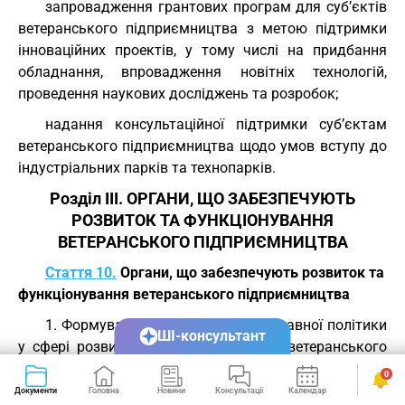
запровадження грантових програм для суб’єктів
ветеранського підприємництва з метою підтримки
інноваційних проектів, у тому числі на придбання
обладнання, впровадження новітніх технологій,
проведення наукових досліджень та розробок;
надання консультаційної підтримки суб’єктам
ветеранського підприємництва щодо умов вступу до
індустріальних парків та технопарків.
Розділ III. ОРГАНИ, ЩО ЗАБЕЗПЕЧУЮТЬ
РОЗВИТОК ТА ФУНКЦІОНУВАННЯ
ВЕТЕРАНСЬКОГО ПІДПРИЄМНИЦТВА
Стаття 10.
Органи, що забезпечують розвиток та
функціонування ветеранського підприємництва
1. Формування та реалізацію державної політики
ШІ-консультант
у сфері розвитку та функціонування ветеранського
підприємництва забезпечують у межах своїх
0
повноважень Кабінет Міністрів України, центральний
Документи
Головна
Новини
Консультації
Календар
Сервіси