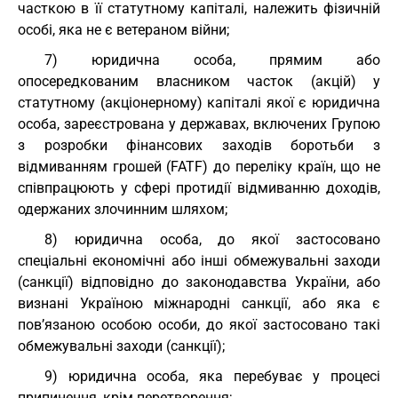
часткою в її статутному капіталі, належить фізичній
особі, яка не є ветераном війни;
7) юридична особа, прямим або
опосередкованим власником часток (акцій) у
статутному (акціонерному) капіталі якої є юридична
особа, зареєстрована у державах, включених Групою
з розробки фінансових заходів боротьби з
відмиванням грошей (FATF) до переліку країн, що не
співпрацюють у сфері протидії відмиванню доходів,
одержаних злочинним шляхом;
8) юридична особа, до якої застосовано
спеціальні економічні або інші обмежувальні заходи
(санкції) відповідно до законодавства України, або
визнані Україною міжнародні санкції, або яка є
пов’язаною особою особи, до якої застосовано такі
обмежувальні заходи (санкції);
9) юридична особа, яка перебуває у процесі
припинення, крім перетворення;