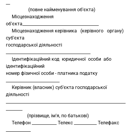
__
                   (повне найменування об'єкта)
     Місцезнаходження 
об'єкта_____________________________________
     Місцезнаходження керівника   (керівного   органу)    
суб'єкта
господарської діяльності 
_________________________________________
     Ідентифікаційний код  юридичної  особи  або  
ідентифікаційний
номер фізичної особи - платника податку 
__________________________
     Керівник (власник) суб'єкта господарської 
діяльності
__________________________________________________________
________
                  (прізвище, ім'я, по батькові)
     Телефон ____________ Телекс ___________ Телефакс 
____________