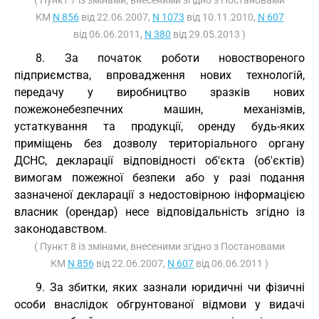
( Пункт 7 із змінами, внесеними згідно з Постановами
КМ
N 856
від 22.06.2007,
N 1073
від 10.11.2010,
N 607
від 06.06.2011,
N 380
від 29.05.2013 )
8. За початок роботи новоствореного
підприємства, впровадження нових технологій,
передачу у виробництво зразків нових
пожежонебезпечних машин, механізмів,
устаткування та продукції, оренду будь-яких
приміщень без дозволу територіального органу
ДСНС, декларації відповідності об'єкта (об'єктів)
вимогам пожежної безпеки або у разі подання
зазначеної декларації з недостовірною інформацією
власник (орендар) несе відповідальність згідно із
законодавством.
( Пункт 8 із змінами, внесеними згідно з Постановами
КМ
N 856
від 22.06.2007,
N 607
від 06.06.2011 )
9. За збитки, яких зазнали юридичні чи фізичні
особи внаслідок обгрунтованої відмови у видачі