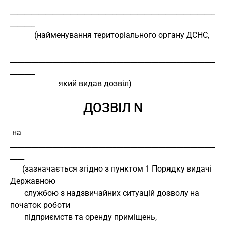
__________________________________________________________
_______
            (найменування територіального органу ДСНС,
__________________________________________________________
_______
                        який видав дозвіл)
ДОЗВІЛ N
 на 
__________________________________________________________
____
      (зазначається згідно з пунктом 1 Порядку видачі 
Державною
       службою з надзвичайних ситуацій дозволу на 
початок роботи
       підприємств та оренду приміщень, 