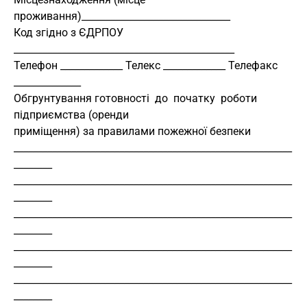
проживання)_______________________________
Код згідно з ЄДРПОУ 
______________________________________________
Телефон _____________ Телекс _____________ Телефакс 
______________
Обгрунтування готовності  до  початку  роботи 
підприємства (оренди
приміщення) за правилами пожежної безпеки
__________________________________________________________
________
__________________________________________________________
________
__________________________________________________________
________
__________________________________________________________
________
__________________________________________________________
________