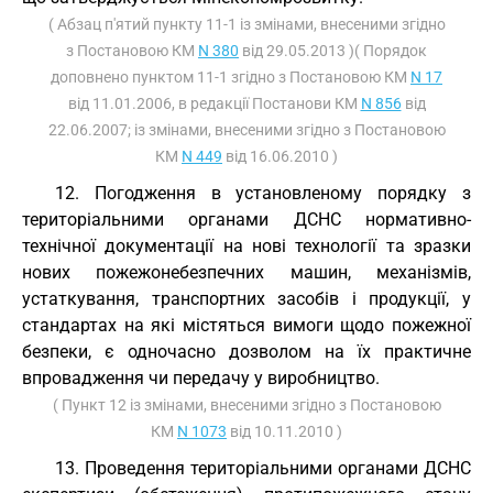
( Абзац п'ятий пункту 11-1 із змінами, внесеними згідно
з Постановою КМ
N 380
від 29.05.2013 )( Порядок
доповнено пунктом 11-1 згідно з Постановою КМ
N 17
від 11.01.2006, в редакції Постанови КМ
N 856
від
22.06.2007; із змінами, внесеними згідно з Постановою
КМ
N 449
від 16.06.2010 )
12. Погодження в установленому порядку з
територіальними органами ДСНС нормативно-
технічної документації на нові технології та зразки
нових пожежонебезпечних машин, механізмів,
устаткування, транспортних засобів і продукції, у
стандартах на які містяться вимоги щодо пожежної
безпеки, є одночасно дозволом на їх практичне
впровадження чи передачу у виробництво.
( Пункт 12 із змінами, внесеними згідно з Постановою
КМ
N 1073
від 10.11.2010 )
13. Проведення територіальними органами ДСНС