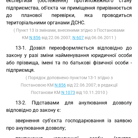
експертизи (обстеження) протипожежного стану
підприємства, об'єкта чи приміщення прирівнюється
до планової перевірки, яка проводиться
територіальними органами ДСНС.
( Пункт 13 із змінами, внесеними згідно з Постановами
КМ
N 856
від 22.06.2007,
N 607
від 06.06.2011 )
13-1. Дозвіл переоформляється відповідно до
закону у разі зміни найменування юридичної особи
або прізвища, імені та по батькові фізичної особи -
підприємця.
( Порядок доповнено пунктом 13-1 згідно з
Постановою КМ
N 856
від 22.06.2007; в редакції
Постанови КМ
N 1073
від 10.11.2010 )
13-2. Підставами для анулювання дозволу
відповідно до закону є:
звернення суб'єкта господарювання із заявою
про анулювання дозволу;