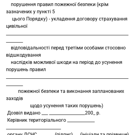
    порушення правил пожежної безпеки (крім 
зазначених у пункті 5
     цього Порядку) - укладення договору страхування 
цивільної
__________________________________________________________
________
    відповідальності перед третіми особами стосовно 
відшкодування
    наслідків можливої шкоди на період до усунення 
порушень правил
__________________________________________________________
________
          пожежної безпеки та виконання запланованих 
заходів
                    щодо усунення таких порушень)
 Дозвіл видано ___ _________________200_ р.
 Керівник територіального _____________ 
__________________________
 органу ДСНС               (підпис)      (ініціали та прізвище)