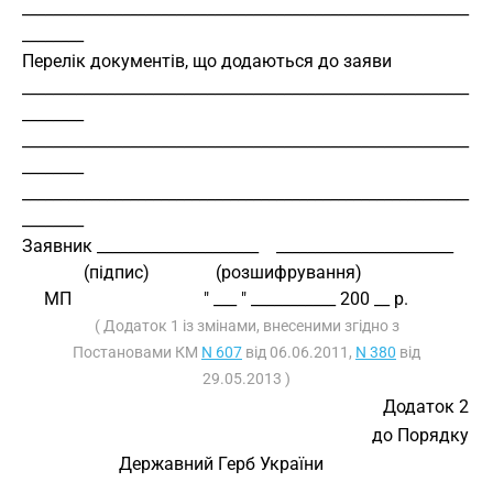
__________________________________________________________
________
Перелік документів, що додаються до заяви
__________________________________________________________
________
__________________________________________________________
________
__________________________________________________________
________
Заявник _____________________    _______________________
              (підпис)               (розшифрування)
     МП                              " ___ " ___________ 200 __ р.
( Додаток 1 із змінами, внесеними згідно з
Постановами КМ
N 607
від 06.06.2011,
N 380
від
29.05.2013 )
Додаток 2
до Порядку
                      Державний Герб України