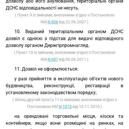
дозволу або його анулювання, територіальні органи
ДСНС відповідальності не несуть.
( Пункт 9 із змінами, внесеними згідно з Постановою
КМ
N 856
від 22.06.2007 )
10. Виданий територіальним органом ДСНС
дозвіл є однією з підстав для видачі відповідного
дозволу органом Держгірпромнагляд.
( Пункт 10 із змінами, внесеними згідно з Постановою
КМ
N 607
від 06.06.2011 )
11. Дозвіл не оформлюється:
у разі прийняття в експлуатацію об'єктів нового
будівництва, реконструкції, реставрації в
установленому законодавством порядку;
( Абзац другий пункту 11 із змінами, внесеними згідно з
Постановою КМ
N 1073
від 10.11.2010 )
на орендовані торговельні місця, кіоски та
контейнери, якщо вони розміщені на ринках, на