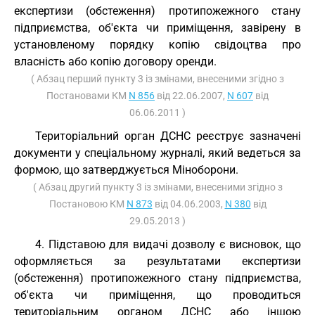
експертизи (обстеження) протипожежного стану
підприємства, об'єкта чи приміщення, завірену в
установленому порядку копію свідоцтва про
власність або копію договору оренди.
( Абзац перший пункту 3 із змінами, внесеними згідно з
Постановами КМ
N 856
від 22.06.2007,
N 607
від
06.06.2011 )
Територіальний орган ДСНС реєструє зазначені
документи у спеціальному журналі, який ведеться за
формою, що затверджується Міноборони.
( Абзац другий пункту 3 із змінами, внесеними згідно з
Постановою КМ
N 873
від 04.06.2003,
N 380
від
29.05.2013 )
4. Підставою для видачі дозволу є висновок, що
оформляється за результатами експертизи
(обстеження) протипожежного стану підприємства,
об'єкта чи приміщення, що проводиться
територіальним органом ДСНС або іншою