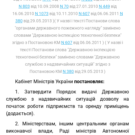
N 803
від 10.09.2008
N 70
від 27.01.2010
N 449
від
16.06.2010
N 1073
від 10.11.2010
N 607
від 06.06.2011
N
380
від 29.05.2013 )( У назві і тексті Постанови слова
"органами державного пожежного нагляду" замінено
словами "Державною інспекцією техногенної безпеки"
згідно з Постановою КМ
N 607
від 06.06.2011 ) ( У назві і
тексті Постанови слова "Державною інспекцією
техногенної безпеки" замінено словами "Державною
службою з надзвичайних ситуацій" згідно з
Постановою КМ
N 380
від 29.05.2013 )
Кабінет Міністрів України
постановляє:
1. Затвердити Порядок видачі Державною
службою з надзвичайних ситуацій дозволу на
початок роботи підприємств та оренду приміщень
(додається).
2. Міністерствам, іншим центральним органам
виконавчої влади, Раді міністрів Автономної