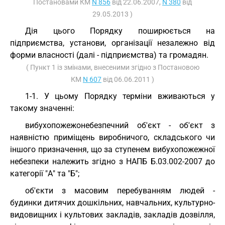
Постановами КМ
N 856
від 22.06.2007,
N 380
від
29.05.2013 )
Дія цього Порядку поширюється на
підприємства, установи, організації незалежно від
форми власності (далі - підприємства) та громадян.
( Пункт 1 із змінами, внесеними згідно з Постановою
КМ
N 607
від 06.06.2011 )
1-1. У цьому Порядку терміни вживаються у
такому значенні:
вибухопожежонебезпечний об'єкт - об'єкт з
наявністю приміщень виробничого, складського чи
іншого призначення, що за ступенем вибухопожежної
небезпеки належить згідно з НАПБ Б.03.002-2007 до
категорії "А" та "Б";
об'єкти з масовим перебуванням людей -
будинки дитячих дошкільних, навчальних, культурно-
видовищних і культових закладів, закладів дозвілля,