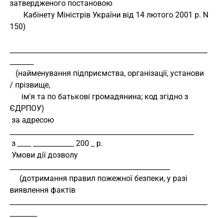
затвердженого постановою
       Кабінету Міністрів України від 14 лютого 2001 р. N 
150)
__________________________________________________________
_______
   (найменування підприємства, організації, установи 
/ прізвище,
      ім'я та по батькові громадянина; код згідно з 
ЄДРПОУ)
 за адресою 
______________________________________________________
 з ____ ____________ 200 _ р.
 Умови дії дозволу 
_______________________________________________
     (дотримання правил пожежної безпеки, у разі 
виявлення фактів
__________________________________________________________
________