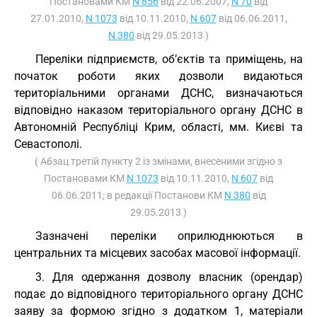
Постановами КМ
N 856
від 22.06.2007,
N 70
від
27.01.2010,
N 1073
від 10.11.2010,
N 607
від 06.06.2011,
N 380
від 29.05.2013 )
Переліки підприємств, об’єктів та приміщень, на
початок роботи яких дозволи видаються
територіальними органами ДСНС, визначаються
відповідно наказом територіального органу ДСНС в
Автономній Республіці Крим, області, мм. Києві та
Севастополі.
( Абзац третій пункту 2 із змінами, внесеними згідно з
Постановами КМ
N 1073
від 10.11.2010,
N 607
від
06.06.2011; в редакції Постанови КМ
N 380
від
29.05.2013 )
Зазначені переліки оприлюднюються в
центральних та місцевих засобах масової інформації.
3. Для одержання дозволу власник (орендар)
подає до відповідного територіального органу ДСНС
заяву за формою згідно з додатком 1, матеріали