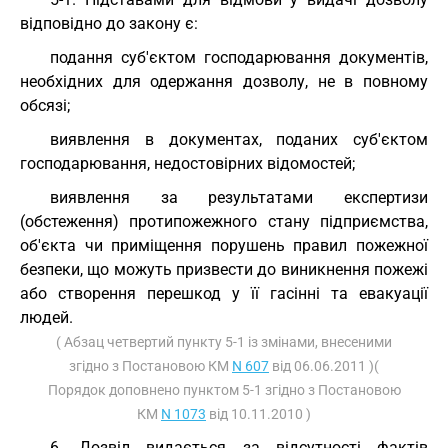
відповідно до закону є:
подання суб'єктом господарювання документів,
необхідних для одержання дозволу, не в повному
обсязі;
виявлення в документах, поданих суб'єктом
господарювання, недостовірних відомостей;
виявлення за результатами експертизи
(обстеження) протипожежного стану підприємства,
об'єкта чи приміщення порушень правил пожежної
безпеки, що можуть призвести до виникнення пожежі
або створення перешкод у її гасінні та евакуації
людей.
( Абзац четвертий пункту 5-1 із змінами, внесеними
згідно з Постановою КМ
N 607
від 06.06.2011 )(
Порядок доповнено пунктом 5-1 згідно з Постановою
КМ
N 1073
від 10.11.2010 )
6. Дозвіл видається за відсутності фактів