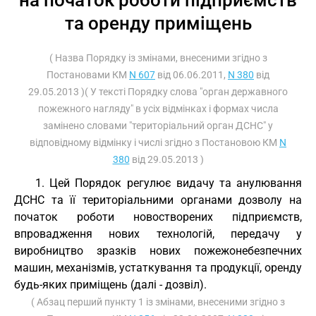
на початок роботи підприємств
та оренду приміщень
( Назва Порядку із змінами, внесеними згідно з
Постановами КМ
N 607
від 06.06.2011,
N 380
від
29.05.2013 )( У тексті Порядку слова "орган державного
пожежного нагляду" в усіх відмінках і формах числа
замінено словами "територіальний орган ДСНС" у
відповідному відмінку і числі згідно з Постановою КМ
N
380
від 29.05.2013 )
1. Цей Порядок регулює видачу та анулювання
ДСНС та її територіальними органами дозволу на
початок роботи новостворених підприємств,
впровадження нових технологій, передачу у
виробництво зразків нових пожежонебезпечних
машин, механізмів, устаткування та продукції, оренду
будь-яких приміщень (далі - дозвіл).
( Абзац перший пункту 1 із змінами, внесеними згідно з