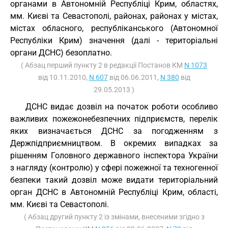
органами в Автономній Республіці Крим, областях,
мм. Києві та Севастополі, районах, районах у містах,
містах обласного, республіканського (Автономної
Республіки Крим) значення (далі - територіальні
органи ДСНС) безоплатно.
( Абзац перший пункту 2 в редакції Постанов КМ
N 1073
від 10.11.2010,
N 607
від 06.06.2011,
N 380
від
29.05.2013 )
ДСНС видає дозвіл на початок роботи особливо
важливих пожежонебезпечних підприємств, перелік
яких визначається ДСНС за погодженням з
Держпідприємництвом. В окремих випадках за
рішенням Головного державного інспектора України
з нагляду (контролю) у сфері пожежної та техногенної
безпеки такий дозвіл може видати територіальний
орган ДСНС в Автономній Республіці Крим, області,
мм. Києві та Севастополі.
( Абзац другий пункту 2 із змінами, внесеними згідно з