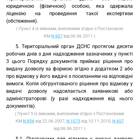
юридичною (фізичною) особою, яка одержала
ліцензію на проведення такої експертизи
(обстеження).
( Пункт 4 із змінами, внесеними згідно з Постановою
КМ
N 607
від 06.06.2011 )
5. Територіальний орган ДСНС протягом десяти
робочих днів з дня надходження зазначених у пункті
3 цього Порядку документів приймає рішення про
видачу дозволу за формою згідно з додатком 2 або
про відмову у його видачі з посиланням на відповідні
вимоги. Копія обгрунтованого рішення про відмову у
видачі дозволу надсилається заявникові або
адміністраторові (у разі надходження від нього
документів).
( Пункт 5 із змінами, внесеними згідно з Постановами
КМ
N 856
від 22.06.2007,
N 1073
від 10.11.2010,
N 607
від 06.06.2011 )
5-1. Підставами для відмови у видачі дозволу