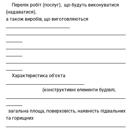
     Перелік робіт (послуг),  що будуть виконуватися 
(надаватися),
а також виробів, що виготовляються 
_______________________________
__________________________________________________________
________
__________________________________________________________
________
__________________________________________________________
________
     Характеристика об'єкта 
______________________________________
                               (конструктивні елементи будівлі,
__________________________________________________________
________
  загальна площа, поверховість, наявність підвальних 
та горищних
__________________________________________________________