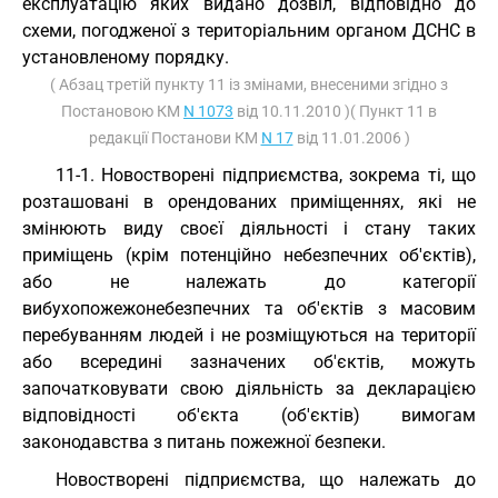
експлуатацію яких видано дозвіл, відповідно до
схеми, погодженої з територіальним органом ДСНС в
установленому порядку.
( Абзац третій пункту 11 із змінами, внесеними згідно з
Постановою КМ
N 1073
від 10.11.2010 )( Пункт 11 в
редакції Постанови КМ
N 17
від 11.01.2006 )
11-1. Новостворені підприємства, зокрема ті, що
розташовані в орендованих приміщеннях, які не
змінюють виду своєї діяльності і стану таких
приміщень (крім потенційно небезпечних об'єктів),
або не належать до категорії
вибухопожежонебезпечних та об'єктів з масовим
перебуванням людей і не розміщуються на території
або всередині зазначених об'єктів, можуть
започатковувати свою діяльність за декларацією
відповідності об'єкта (об'єктів) вимогам
законодавства з питань пожежної безпеки.
Новостворені підприємства, що належать до