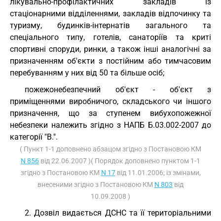
лікувально-профілактичних закладів із
стаціонарними відділеннями, закладів відпочинку та
туризму, будинків-інтернатів загального та
спеціального типу, готелів, санаторіїв та криті
спортивні споруди, ринки, а також інші аналогічні за
призначенням об'єкти з постійним або тимчасовим
перебуванням у них від 50 та більше осіб;
пожежонебезпечний об'єкт - об'єкт з
приміщеннями виробничого, складського чи іншого
призначення, що за ступенем вибухопожежної
небезпеки належить згідно з НАПБ Б.03.002-2007 до
категорії "В.".
( Пункт 1-1 доповнено абзацом згідно з Постановою КМ
N 856
від 22.06.2007 )( Порядок доповнено пунктом 1-1
згідно з Постановою КМ
N 17
від 11.01.2006; із змінами,
внесеними згідно з Постановою КМ
N 803
від
10.09.2008 )
2. Дозвіл видається ДСНС та її територіальними