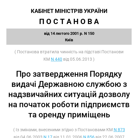
КАБІНЕТ МІНІСТРІВ УКРАЇНИ
П О С Т А Н О В А
від 14 лютого 2001 р. N 150
Київ
( Постанова втратила чинність на підставі Постанови
КМ
N 440
від 05.06.2013 )
Про затвердження Порядку
видачі Державною службою з
надзвичайних ситуацій дозволу
на початок роботи підприємств
та оренду приміщень
( Із змінами, внесеними згідно з Постановами КМ
N 873
від 04.06.2003
N 17
від 11.01.2006
N 856
від 22.06.2007