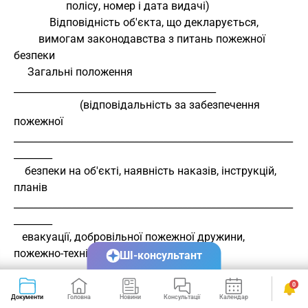
                   полісу, номер і дата видачі)
             Відповідність об'єкта, що декларується,
         вимогам законодавства з питань пожежної 
безпеки
     Загальні положення 
__________________________________________
                        (відповідальність за забезпечення 
пожежної
__________________________________________________________
________
    безпеки на об'єкті, наявність наказів, інструкцій, 
планів
__________________________________________________________
________
   евакуації, добровільної пожежної дружини, 
пожежно-технічної
ШІ-консультант
__________________________________________________________
________
0
Документи
Головна
Новини
Консультації
Календар
Сервіси
       комісії, проведення навчань та інструктажу з 