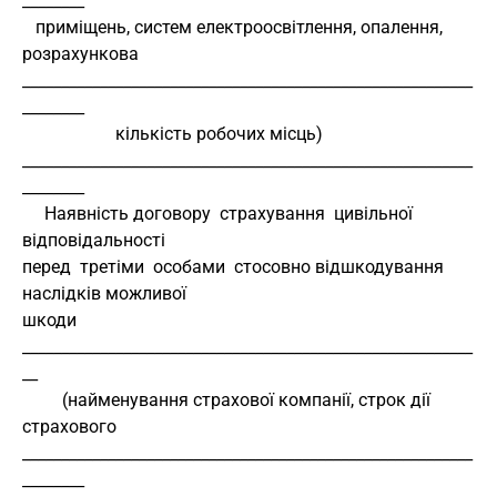
________
   приміщень, систем електроосвітлення, опалення, 
розрахункова
__________________________________________________________
________
                     кількість робочих місць)
__________________________________________________________
________
     Наявність договору  страхування  цивільної   
відповідальності
перед  третіми  особами  стосовно відшкодування 
наслідків можливої
шкоди 
__________________________________________________________
__
         (найменування страхової компанії, строк дії 
страхового
__________________________________________________________
________