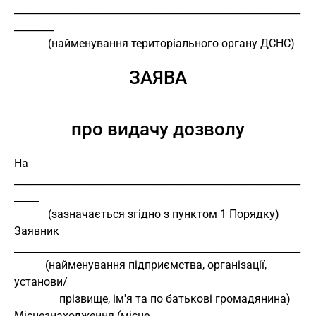
__________________________________________________________
________
            (найменування територіального органу ДСНС)
ЗАЯВА
про видачу дозволу
На 
__________________________________________________________
_____
            (зазначається згідно з пунктом 1 Порядку)
Заявник 
__________________________________________________________
           (найменування підприємства, організації, 
установи/
                прізвище, ім'я та по батькові громадянина)
Місцезнаходження (місце 