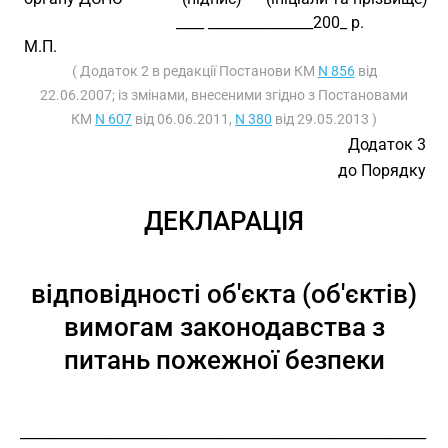
                                       ____ _______________200_ р.
 М.П.
( Додаток 2 в редакції Постанови КМ
N 856
від
22.06.2007; із змінами, внесеними згідно з Постановами
КМ
N 607
від 06.06.2011,
N 380
від 29.05.2013 )
Додаток 3
до Порядку
ДЕКЛАРАЦІЯ
відповідності об'єкта (об'єктів)
вимогам законодавства з
питань пожежної безпеки
__________________________________________________________