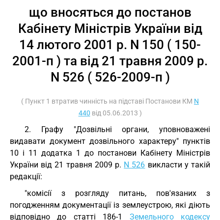
що вносяться до постанов
Кабінету Міністрів України від
14 лютого 2001 р. N 150 ( 150-
2001-п ) та від 21 травня 2009 р.
N 526 ( 526-2009-п )
( Пункт 1 втратив чинність на підставі Постанови КМ
N
440
від 05.06.2013 )
2. Графу "Дозвільні органи, уповноважені
видавати документ дозвільного характеру" пунктів
10 і 11 додатка 1 до постанови Кабінету Міністрів
України від 21 травня 2009 р.
N 526
викласти у такій
редакції:
"комісії з розгляду питань, пов'язаних з
погодженням документації із землеустрою, які діють
відповідно до статті 186-1
Земельного кодексу