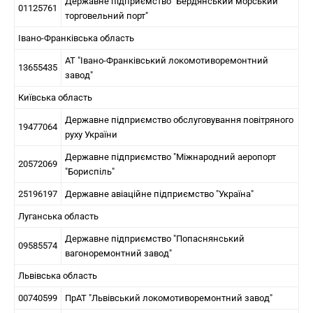
Державне підприємство "Бердянський морський
01125761
торговельний порт"
Івано-Франківська область
АТ "Івано-Франківський локомотиворемонтний
13655435
завод"
Київська область
Державне підприємство обслуговування повітряного
19477064
руху України
Державне підприємство "Міжнародний аеропорт
20572069
"Бориспіль"
25196197
Державне авіаційне підприємство "Україна"
Луганська область
Державне підприємство "Попаснянський
09585574
вагоноремонтний завод"
Львівська область
00740599
ПрАТ "Львівський локомотиворемонтний завод"