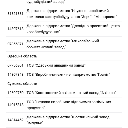
суднобудівний завод"
Державне підприємство "Науково-виробничий
31821381
комплекс газотурбобудування "Зоря" - "Машпроект"
Державне підприємство "Дослідно-проектний центр
14307618
кораблебудування"
Державне підприємство "Миколаївський
07856371
бронетанковий завод"
Одеська область
07756801
ТОВ "Одеський авіаційний завод"
14307848
ТОВ "Виробничо-технічне підприємство "Граніт"
Сумська область
12602750
ТОВ "Конотопський авіаремонтний завод "Авіакон"
ТОВ "Науково-виробниче підприємство хімічних
14015318
продуктів"
Державне підприємство "Шосткинський завод
14314452
"Імпульс"