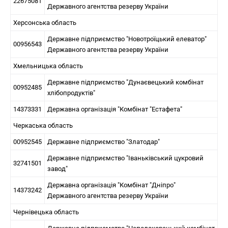
22675081
Державного агентства резерву України
Херсонська область
Державне підприємство "Новотроїцький елеватор"
00956543
Державного агентства резерву України
Хмельницька область
Державне підприємство "Дунаєвецький комбінат
00952485
хлібопродуктів"
14373331
Державна організація "Комбінат "Естафета"
Черкаська область
00952545
Державне підприємство "Златодар"
Державне підприємство "Іваньківський цукровий
32741501
завод"
Державна організація "Комбінат "Дніпро"
14373242
Державного агентства резерву України
Чернівецька область