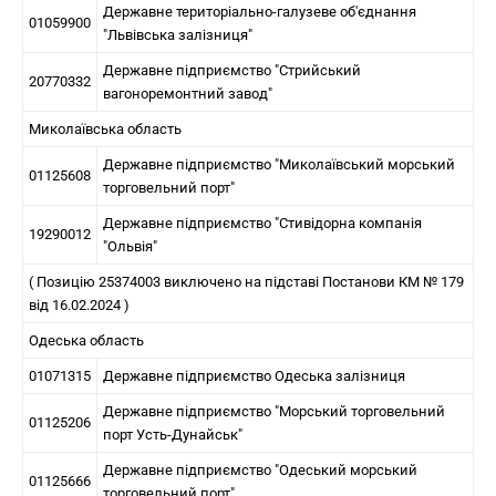
Державне територіально-галузеве об'єднання
01059900
"Львівська залізниця"
Державне підприємство "Стрийський
20770332
вагоноремонтний завод"
Миколаївська область
Державне підприємство "Миколаївський морський
01125608
торговельний порт"
Державне підприємство "Стивідорна компанія
19290012
"Ольвія"
( Позицію 25374003 виключено на підставі Постанови КМ № 179
від 16.02.2024 )
Одеська область
01071315
Державне підприємство Одеська залізниця
Державне підприємство "Морський торговельний
01125206
порт Усть-Дунайськ"
Державне підприємство "Одеський морський
01125666
торговельний порт"