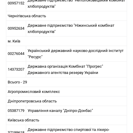
Державне підприємство "Неполоковецький комбінат
00957152
хлібопродуктів"
Чернігівська область
Державне підприємство "Ніжинський комбінат
00952634
хлібопродуктів"
м. Київ
Український державний науково-дослідний інститут
00276044
"Ресурс"
Державна організація Комбінат "Прогрес"
14373207
Державного агентства резерву України
Всього - 29
Агропромисловий комплекс
Дніпропетровська область
05387179
Управління каналу "Дніпро-Донбас"
Київська область
Державне підприємство спиртової та лікеро-
37199618