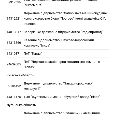
07917635
"Мігремонт"
Державне підприємство "Запорізьке машинобудівне
14312921
конструкторське бюро "Прогрес" імені академіка О.Г.
Івченка
14313317
Запорізьке державне підприємство "Радіоприлад"
Казенне підприємство "Науково-виробничий
14313866
комплекс "Іскра"
14310371
ПАТ "Топаз"
ПАТ "Державна акціонерна холдингова компанія
24639505
"Топаз"
Київська область
Державне підприємство "Завод порошкової
00186192
металургії"
14311175
ТОВ "Жулянський машинобудівний завод "Візар"
Луганська область
Державне підприємство "Луганський авіаційний