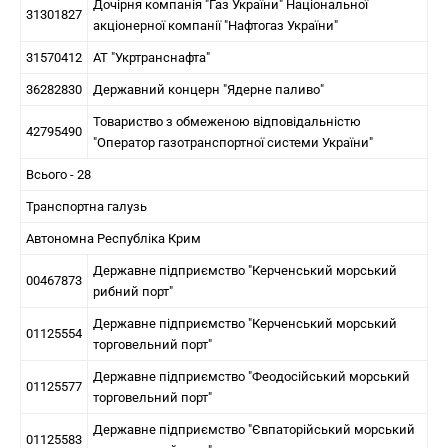
Дочірня компанія "Газ України" Національної
31301827
акціонерної компанії "Нафтогаз України"
31570412
АТ "Укртранснафта"
36282830
Державний концерн "Ядерне паливо"
Товариство з обмеженою відповідальністю
42795490
"Оператор газотранспортної системи України"
Всього - 28
Транспортна галузь
Автономна Республіка Крим
Державне підприємство "Керченський морський
00467873
рибний порт"
Державне підприємство "Керченський морський
01125554
торговельний порт"
Державне підприємство "Феодосійський морський
01125577
торговельний порт"
Державне підприємство "Євпаторійський морський
01125583