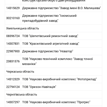
конструкторське бюро з двигунобудування"
14315629
Державне підприємство "Завод імені В.О. Малишева"
Державне підприємство "Ізюмський
30210163
приладобудівний завод"
Хмельницька область
08396724
ТОВ "Шепетівський ремонтний завод"
14307831
ТОВ "Красилівський агрегатний завод"
22987900
Державне підприємство "Новатор"
ТОВ "Науково-технічний комплекс "Завод точної
23831376
механіки"
Черкаська область
14312329
ТОВ "Науково-виробничий комплекс "Фотоприлад"
22794124
ТОВ "Оризон-Навігація"
Чернігівська область
14307297
ТОВ "Науково-виробничий комплекс "Прогрес"