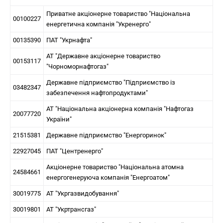
Приватне акціонерне товариство "Національна
00100227
енергетична компанія "Укренерго"
00135390
ПАТ "Укрнафта"
АТ "Державне акціонерне товариство
00153117
"Чорноморнафтогаз"
Державне підприємство "Підприємство із
03482347
забезпечення нафтопродуктами"
АТ "Національна акціонерна компанія "Нафтогаз
20077720
України"
21515381
Державне підприємство "Енергоринок"
22927045
ПАТ "Центренерго"
Акціонерне товариство "Національна атомна
24584661
енергогенеруюча компанія "Енергоатом"
30019775
АТ "Укргазвидобування"
30019801
АТ "Укртрансгаз"