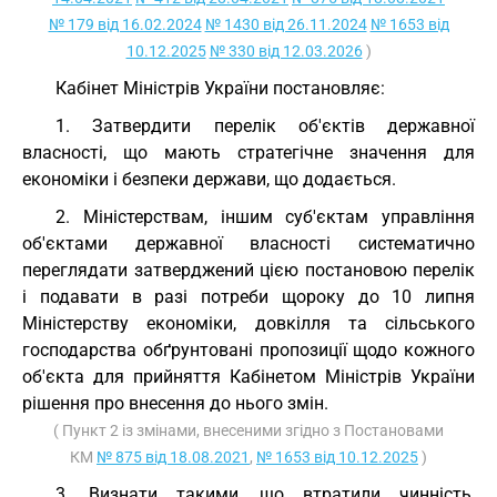
№ 179 від 16.02.2024
№ 1430 від 26.11.2024
№ 1653 від
10.12.2025
№ 330 від 12.03.2026
)
Кабінет Міністрів України постановляє:
1. Затвердити перелік об'єктів державної
власності, що мають стратегічне значення для
економіки і безпеки держави, що додається.
2. Міністерствам, іншим суб'єктам управління
об'єктами державної власності систематично
переглядати затверджений цією постановою перелік
і подавати в разі потреби щороку до 10 липня
Міністерству економіки, довкілля та сільського
господарства обґрунтовані пропозиції щодо кожного
об'єкта для прийняття Кабінетом Міністрів України
рішення про внесення до нього змін.
( Пункт 2 із змінами, внесеними згідно з Постановами
КМ
№ 875 від 18.08.2021
,
№ 1653 від 10.12.2025
)
3. Визнати такими, що втратили чинність,