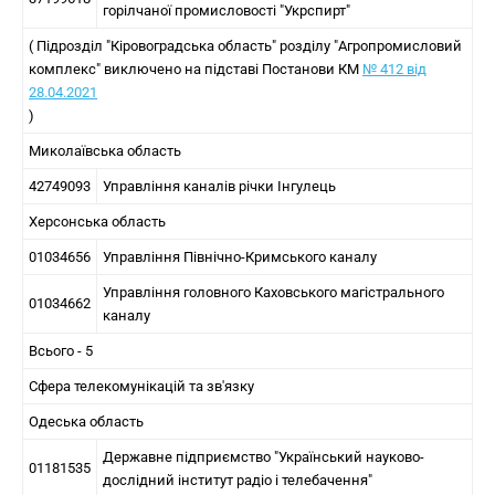
горілчаної промисловості "Укрспирт"
( Підрозділ "Кіровоградська область" розділу "Агропромисловий
комплекс" виключено на підставі Постанови КМ
№ 412 від
28.04.2021
)
Миколаївська область
42749093
Управління каналів річки Інгулець
Херсонська область
01034656
Управління Північно-Кримського каналу
Управління головного Каховського магістрального
01034662
каналу
Всього - 5
Сфера телекомунікацій та зв'язку
Одеська область
Державне підприємство "Український науково-
01181535
дослідний інститут радіо і телебачення"