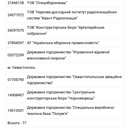
21666128
ТОВ "Спецоборонмаш"
ТОВ "Науково-дослідний інститут радіолокаційних
24577572
систем "Квант-Радіолокація"
ТОВ "Конструкторське бюро "Артилерійське
34297075
озброєння"
37854297
АТ "Українська оборонна промисловість"
Державне підприємство "Управління відомчої
02072239
воєнізованої охорони"
м. Севастополь
Державне підприємство "Севастопольське авіаційне
07705790
підприємство"
Державне підприємство "Центральне
14308457
конструкторське бюро "Чорноморець"
Державне підприємство "Спеціальна виробничо-
14312631
технічна база "Полум'я"
Всього - 77