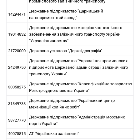
промислового залізничного транспорту"
Державне підприємство "Дарницький
14294471
вагоноремонтний завод"
Державне підприємство матеріально-технічного
19014832
забезпечення залізничного транспорту України
"Укрзалізничпостач"
21720000
Державна установа "Держгідрографія"
Державне підприємство "Управління промислових
24249750
підприємств Державної адміністрації залізничного
транспорту України"
Державне підприємство "Класифікаційне товариство
30058275
Регістр судноплавства України"
Державне підприємство "Український центр
31349738
механізації колійних робіт"
Державне підприємство "Адміністрація морських
38727770
портів України"
40075815
АТ "Українська залізниця"