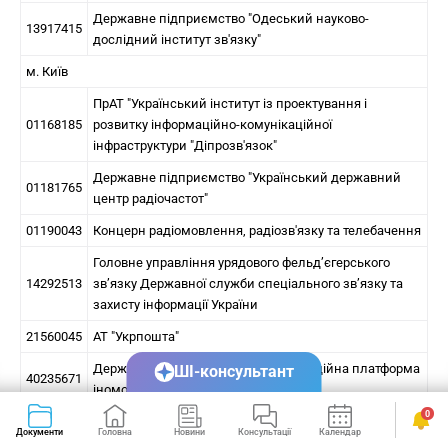
Державне підприємство "Одеський науково-
13917415
дослідний інститут зв'язку"
м. Київ
ПрАТ "Український інститут із проектування і
01168185
розвитку інформаційно-комунікаційної
інфраструктури "Діпрозв'язок"
Державне підприємство "Український державний
01181765
центр радіочастот"
01190043
Концерн радіомовлення, радіозв'язку та телебачення
Головне управління урядового фельд’єгерського
14292513
зв’язку Державної служби спеціального зв’язку та
захисту інформації України
21560045
АТ "Укрпошта"
Державне підприємство "Мультимедійна платформа
ШІ-консультант
40235671
іномовлення України"
0
24366929
Державне підприємство спеціального зв'язку
Документи
Головна
Новини
Консультації
Календар
Сервіси