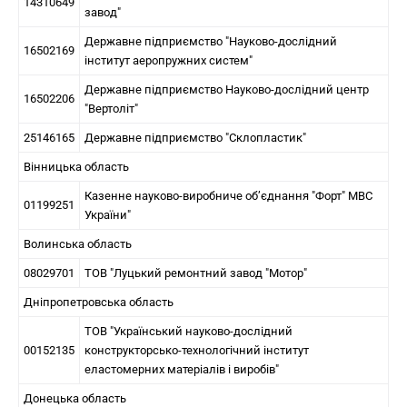
14310649
завод"
Державне підприємство "Науково-дослідний
16502169
інститут аеропружних систем"
Державне підприємство Науково-дослідний центр
16502206
"Вертоліт"
25146165
Державне підприємство "Склопластик"
Вінницька область
Казенне науково-виробниче об’єднання "Форт" МВС
01199251
України"
Волинська область
08029701
ТОВ "Луцький ремонтний завод "Мотор"
Дніпропетровська область
ТОВ "Український науково-дослідний
00152135
конструкторсько-технологічний інститут
еластомерних матеріалів і виробів"
Донецька область