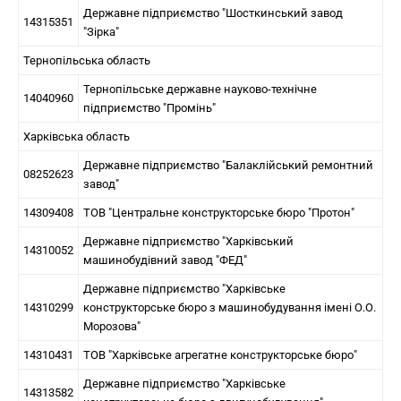
Державне підприємство "Шосткинський завод
14315351
"Зірка"
Тернопільська область
Тернопільське державне науково-технічне
14040960
підприємство "Промінь"
Харківська область
Державне підприємство "Балаклійський ремонтний
08252623
завод"
14309408
ТОВ "Центральне конструкторське бюро "Протон"
Державне підприємство "Харківський
14310052
машинобудівний завод "ФЕД"
Державне підприємство "Харківське
14310299
конструкторське бюро з машинобудування імені О.О.
Морозова"
14310431
ТОВ "Харківське агрегатне конструкторське бюро"
Державне підприємство "Харківське
14313582