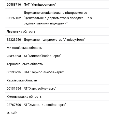
20588716
ПАТ "Укргідроенерго"
Державне спеціалізоване підприємство
37197102
"Центральне підприємство з поводження з
радіоактивними відходами"
Львівська область
32323256
Державне підприємство "Львіввугілля"
Миколаївська область
23399393
АТ "Миколаївобленерго"
Тернопільська область
00130725
ВАТ "Тернопільобленерго"
Харківська область
00131954
АТ "Харківобленерго"
Хмельницька область
22767506
АТ "Хмельницькобленерго"
м. Київ