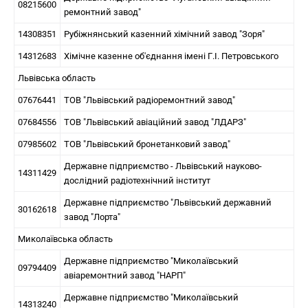
08215600
ремонтний завод"
14308351
Рубіжнянський казенний хімічний завод "Зоря"
14312683
Хімічне казенне об'єднання імені Г.І. Петровського
Львівська область
07676441
ТОВ "Львівський радіоремонтний завод"
07684556
ТОВ "Львівський авіаційний завод "ЛДАРЗ"
07985602
ТОВ "Львівський бронетанковий завод"
Державне підприємство - Львівський науково-
14311429
дослідний радіотехнічний інститут
Державне підприємство "Львівський державний
30162618
завод "Лорта"
Миколаївська область
Державне підприємство "Миколаївський
09794409
авіаремонтний завод "НАРП"
Державне підприємство "Миколаївський
14313240