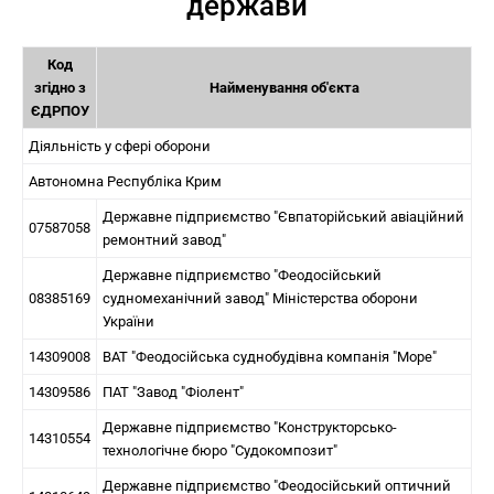
держави
Код
згідно з
Найменування об'єкта
ЄДРПОУ
Діяльність у сфері оборони
Автономна Республіка Крим
Державне підприємство "Євпаторійський авіаційний
07587058
ремонтний завод"
Державне підприємство "Феодосійський
08385169
судномеханічний завод" Міністерства оборони
України
14309008
ВАТ "Феодосійська суднобудівна компанія "Море"
14309586
ПАТ "Завод "Фіолент"
Державне підприємство "Конструкторсько-
14310554
технологічне бюро "Судокомпозит"
Державне підприємство "Феодосійський оптичний