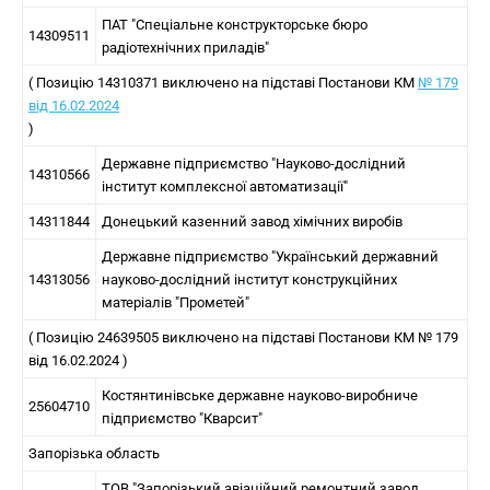
ПАТ "Спеціальне конструкторське бюро
14309511
радіотехнічних приладів"
( Позицію 14310371 виключено на підставі Постанови КМ
№ 179
від 16.02.2024
)
Державне підприємство "Науково-дослідний
14310566
інститут комплексної автоматизації"
14311844
Донецький казенний завод хімічних виробів
Державне підприємство "Український державний
14313056
науково-дослідний інститут конструкційних
матеріалів "Прометей"
( Позицію 24639505 виключено на підставі Постанови КМ № 179
від 16.02.2024 )
Костянтинівське державне науково-виробниче
25604710
підприємство "Кварсит"
Запорізька область
ТОВ "Запорізький авіаційний ремонтний завод