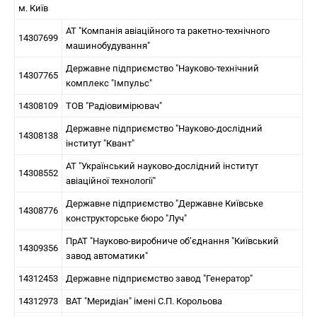
м. Київ
АТ "Компанія авіаційного та ракетно-технічного
14307699
машинобудування"
Державне підприємство "Науково-технічний
14307765
комплекс "Імпульс"
14308109
ТОВ "Радіовимірювач"
Державне підприємство "Науково-дослідний
14308138
інститут "Квант"
АТ "Український науково-дослідний інститут
14308552
авіаційної технології"
Державне підприємство "Державне Київське
14308776
конструкторське бюро "Луч"
ПрАТ "Науково-виробниче об’єднання "Київський
14309356
завод автоматики"
14312453
Державне підприємство завод "Генератор"
14312973
ВАТ "Меридіан" імені С.П. Корольова