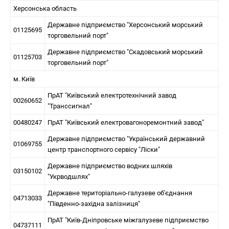
Херсонська область
Державне підприємство "Херсонський морський
01125695
торговельний порт"
Державне підприємство "Скадовський морський
01125703
торговельний порт"
м. Київ
ПрАТ "Київський електротехнічний завод
00260652
"Транссигнал"
00480247
ПрАТ "Київський електровагоноремонтний завод"
Державне підприємство "Український державний
01069755
центр транспортного сервісу "Ліски"
Державне підприємство водних шляхів
03150102
"Укрводшлях"
Державне територіально-галузеве об'єднання
04713033
"Південно-західна залізниця"
ПрАТ "Київ-Дніпровське міжгалузеве підприємство
04737111