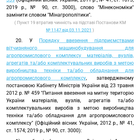
2019 р., № 90, ст. 3000), слово "Мінекономіки"
замінити словом "Мінагрополітики".
( Пункт 19 втратив чинність на підставі Постанови КМ
№ 1147 від 03.11.2021
)
20. У
Порядку ввезення підприємствами
вітчизняного машинобудування для
агропромислового комплексу матеріалів, вузлів,
агрегатів та/або комплектувальних виробів з метою
виробництва техніки та/або обладнання для
агропромислового комплексу
, затвердженому
постановою Кабінету Міністрів України від 23 травня
2012 р. № 459 "Питання ввезення на митну територію
України матеріалів, вузлів, агрегатів та/або
комплектувальних виробів з метою виробництва
техніки та/або обладнання для агропромислового
комплексу" (Офіційний вісник України, 2012 р., № 41,
ст. 1574; 2019 р., № 90, ст. 3000):