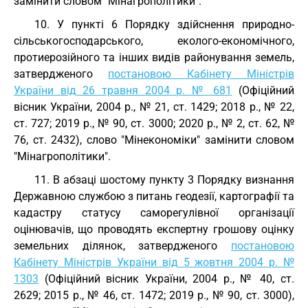
замінити словом "Мінагрополітики".
10. У пункті 6 Порядку здійснення природно-
сільськогосподарського, еколого-економічного,
протиерозійного та інших видів районування земель,
затвердженого
постановою Кабінету Міністрів
України від 26 травня 2004 р. № 681
(Офіційний
вісник України, 2004 р., № 21, ст. 1429; 2018 р., № 22,
ст. 727; 2019 р., № 90, ст. 3000; 2020 р., № 2, ст. 62, №
76, ст. 2432), слово "Мінекономіки" замінити словом
"Мінагрополітики".
11. В абзаці шостому пункту 3 Порядку визнання
Державною службою з питань геодезії, картографії та
кадастру статусу саморегулівної організації
оцінювачів, що проводять експертну грошову оцінку
земельних ділянок, затвердженого
постановою
Кабінету Міністрів України від 5 жовтня 2004 р. №
1303
(Офіційний вісник України, 2004 р., № 40, ст.
2629; 2015 р., № 46, ст. 1472; 2019 р., № 90, ст. 3000),