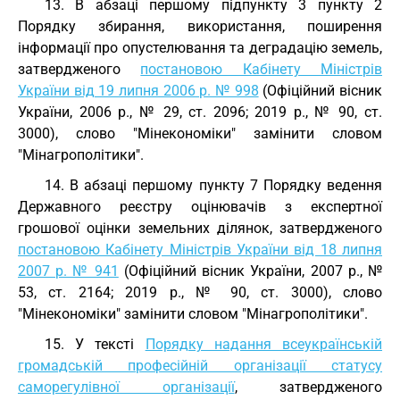
13. В абзаці першому підпункту 3 пункту 2
Порядку збирання, використання, поширення
інформації про опустелювання та деградацію земель,
затвердженого
постановою Кабінету Міністрів
України від 19 липня 2006 р. № 998
(Офіційний вісник
України, 2006 р., № 29, ст. 2096; 2019 р., № 90, ст.
3000), слово "Мінекономіки" замінити словом
"Мінагрополітики".
14. В абзаці першому пункту 7 Порядку ведення
Державного реєстру оцінювачів з експертної
грошової оцінки земельних ділянок, затвердженого
постановою Кабінету Міністрів України від 18 липня
2007 р. № 941
(Офіційний вісник України, 2007 р., №
53, ст. 2164; 2019 р., № 90, ст. 3000), слово
"Мінекономіки" замінити словом "Мінагрополітики".
15. У тексті
Порядку надання всеукраїнській
громадській професійній організації статусу
саморегулівної організації
, затвердженого