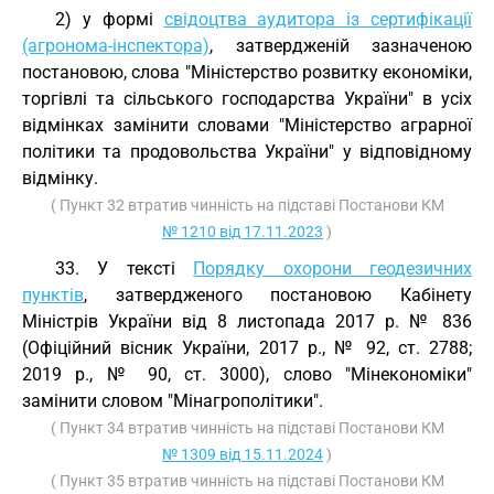
2) у формі
свідоцтва аудитора із сертифікації
(агронома-інспектора)
, затвердженій зазначеною
постановою, слова "Міністерство розвитку економіки,
торгівлі та сільського господарства України" в усіх
відмінках замінити словами "Міністерство аграрної
політики та продовольства України" у відповідному
відмінку.
( Пункт 32 втратив чинність на підставі Постанови КМ
№ 1210 від 17.11.2023
)
33. У тексті
Порядку охорони геодезичних
пунктів
, затвердженого постановою Кабінету
Міністрів України від 8 листопада 2017 р. № 836
(Офіційний вісник України, 2017 р., № 92, ст. 2788;
2019 р., № 90, ст. 3000), слово "Мінекономіки"
замінити словом "Мінагрополітики".
( Пункт 34 втратив чинність на підставі Постанови КМ
№ 1309 від 15.11.2024
)
( Пункт 35 втратив чинність на підставі Постанови КМ