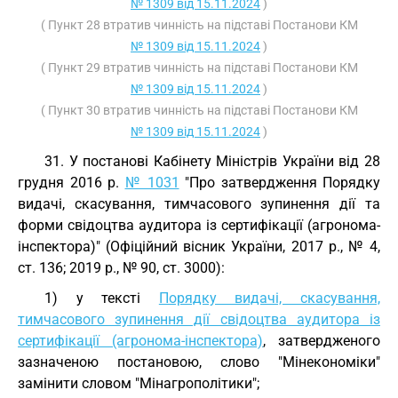
№ 1309 від 15.11.2024
)
( Пункт 28 втратив чинність на підставі Постанови КМ
№ 1309 від 15.11.2024
)
( Пункт 29 втратив чинність на підставі Постанови КМ
№ 1309 від 15.11.2024
)
( Пункт 30 втратив чинність на підставі Постанови КМ
№ 1309 від 15.11.2024
)
31. У постанові Кабінету Міністрів України від 28
грудня 2016 р.
№ 1031
"Про затвердження Порядку
видачі, скасування, тимчасового зупинення дії та
форми свідоцтва аудитора із сертифікації (агронома-
інспектора)" (Офіційний вісник України, 2017 р., № 4,
ст. 136; 2019 р., № 90, ст. 3000):
1) у тексті
Порядку видачі, скасування,
тимчасового зупинення дії свідоцтва аудитора із
сертифікації (агронома-інспектора)
, затвердженого
зазначеною постановою, слово "Мінекономіки"
замінити словом "Мінагрополітики";