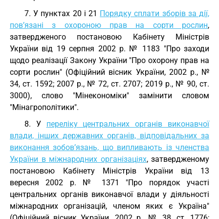
7. У пунктах 20 і 21
Порядку сплати зборів за дії,
пов’язані з охороною прав на сорти рослин
,
затвердженого постановою Кабінету Міністрів
України від 19 серпня 2002 р. № 1183 "Про заходи
щодо реалізації Закону України "Про охорону прав на
сорти рослин" (Офіційний вісник України, 2002 р., №
34, ст. 1592; 2007 р., № 72, ст. 2707; 2019 р., № 90, ст.
3000), слово "Мінекономіки" замінити словом
"Мінагрополітики".
8. У
переліку центральних органів виконавчої
влади, інших державних органів, відповідальних за
виконання зобов’язань, що випливають із членства
України в міжнародних організаціях
, затвердженому
постановою Кабінету Міністрів України від 13
вересня 2002 р. № 1371 "Про порядок участі
центральних органів виконавчої влади у діяльності
міжнародних організацій, членом яких є Україна"
(Офіційний вісник України, 2002 р., № 38, ст. 1776;