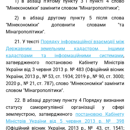
1) в абзаці п’ятому пункту 3 і пункті 4 слово
"Мінекономіки" замінити словом "Мінагрополітики";
2) в абзаці другому пункту 5 після слова
"Мінекономіки" доповнити словами "та
Мінагрополітики".
21. У тексті
Порядку інформаційної взаємодії між
Державним земельним кадастром, іншими
кадастрами та інформаційними системами
,
затвердженого постановою Кабінету Міністрів
України від 3 червня 2013 р. № 483 (Офіційний вісник
України, 2013 р., № 53, ст. 1934; 2019 р., № 90, ст. 3000;
2020 р., № 21, ст. 787), слово "Мінекономіки" замінити
словом "Мінагрополітики".
22. В абзаці другому пункту 4 Порядку визнання
статусу саморегулівної організації у сфері
землеустрою, затвердженого
постановою Кабінету
Міністрів України від 5 червня 2013 р. № 398
(Офіційний вісник України, 2013 р., № 43, ст. 1541;