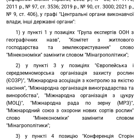
2011 р., № 97, ст. 3536; 2019 р., № 90, ст. 3000; 2021 р.,
№ 9, ст. 406), у графі "Центральні органи виконавчої
влади, інші державні органи":
1) у пункті 1 у позиціях "Група експертів ООН з
географічних назв", "Комітет з житлового
господарства та землекористування" слово
"Мінекономіки" замінити словом "Мінагрополітики";
2) у пункті 3 у позиціях "Європейська і
середземноморська організація захисту рослин
(ЄОЗР)", "Міжнародна асоціація з контролю за якістю
насіння", "Міжнародна організація виноградарства та
виноробства", "Міжнародна організація з цукру
(МОЦ)", "Міжнародна рада по зерну (МРЗ)",
"Міжнародний союз з охорони нових сортів рослин"
слово "Мінекономіки" замінити словом
"Мінагрополітики";
3) у пункті 4 позицію "Конференція Сторін