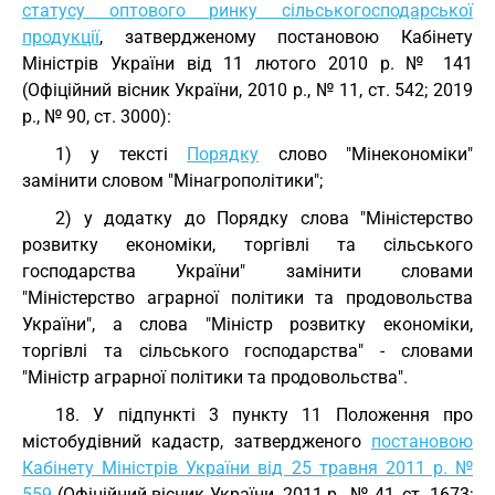
статусу оптового ринку сільськогосподарської
продукції
, затвердженому постановою Кабінету
Міністрів України від 11 лютого 2010 р. № 141
(Офіційний вісник України, 2010 р., № 11, ст. 542; 2019
р., № 90, ст. 3000):
1) у тексті
Порядку
слово "Мінекономіки"
замінити словом "Мінагрополітики";
2) у додатку до Порядку слова "Міністерство
розвитку економіки, торгівлі та сільського
господарства України" замінити словами
"Міністерство аграрної політики та продовольства
України", а слова "Міністр розвитку економіки,
торгівлі та сільського господарства" - словами
"Міністр аграрної політики та продовольства".
18. У підпункті 3 пункту 11 Положення про
містобудівний кадастр, затвердженого
постановою
Кабінету Міністрів України від 25 травня 2011 р. №
559
(Офіційний вісник України, 2011 р., № 41, ст. 1673;