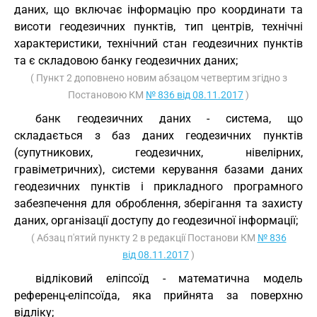
даних, що включає інформацію про координати та
висоти геодезичних пунктів, тип центрів, технічні
характеристики, технічний стан геодезичних пунктів
та є складовою банку геодезичних даних;
( Пункт 2 доповнено новим абзацом четвертим згідно з
Постановою КМ
№ 836 від 08.11.2017
)
банк геодезичних даних - система, що
складається з баз даних геодезичних пунктів
(супутникових, геодезичних, нівелірних,
гравіметричних), системи керування базами даних
геодезичних пунктів і прикладного програмного
забезпечення для оброблення, зберігання та захисту
даних, організації доступу до геодезичної інформації;
( Абзац п'ятий пункту 2 в редакції Постанови КМ
№ 836
від 08.11.2017
)
відліковий еліпсоїд - математична модель
референц-еліпсоїда, яка прийнята за поверхню
відліку;