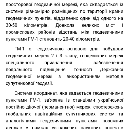
просторової геодезичної мережі, яка складається із
системи рівномірно розміщених по території країни
геодезичних пунктів, віддалених один від одного на
30-50 кілометрів. Довкола великих міст і
промислових районів відстань між геодезичними
пунктами ГМ-1 становить 20-40 кілометрів.
ГМ-1 є геодезичною основою для побудови
геодезичних мереж 2 і 3 класу, геодезичних мереж
спеціального призначення і забезпечення
подальшого підвищення точності Державної
геодезичної мережі з використанням методів
супутникової геодезії.
Система координат, яка задається геодезичними
пунктами ГМ-1, зв’язана із станціями української
постійно діючої (перманентної) мережі спостережень
глобальних навігаційних супутникових систем та
аналогічними геодезичними пунктами іноземних
держав у рамках узгоджених наукових проектів