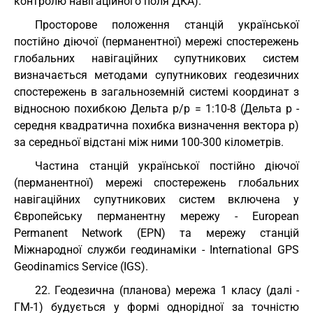
контролю навігаційного поля ДКА).
Просторове положення станцій української
постійно діючої (перманентної) мережі спостережень
глобальних навігаційних супутникових систем
визначається методами супутникових геодезичних
спостережень в загальноземній системі координат з
відносною похибкою Дельта р/р = 1:10-8 (Дельта р -
середня квадратична похибка визначення вектора р)
за середньої відстані між ними 100-300 кілометрів.
Частина станцій української постійно діючої
(перманентної) мережі спостережень глобальних
навігаційних супутникових систем включена у
Європейську перманентну мережу - European
Permanent Network (EPN) та мережу станцій
Міжнародної служби геодинаміки - International GPS
Geodinamics Service (IGS).
22. Геодезична (планова) мережа 1 класу (далі -
ГМ-1) будується у формі однорідної за точністю