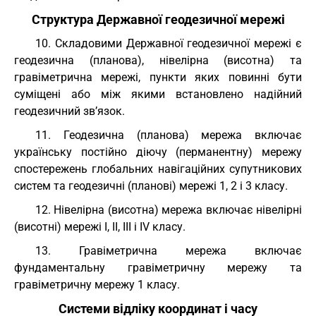
Структура Державної геодезичної мережі
10. Складовими Державної геодезичної мережі є
геодезична (планова), нівелірна (висотна) та
гравіметрична мережі, пункти яких повинні бути
суміщені або між якими встановлено надійний
геодезичний зв’язок.
11. Геодезична (планова) мережа включає
українську постійно діючу (перманентну) мережу
спостережень глобальних навігаційних супутникових
систем та геодезичні (планові) мережі 1, 2 і 3 класу.
12. Нівелірна (висотна) мережа включає нівелірні
(висотні) мережі I, II, III і IV класу.
13. Гравіметрична мережа включає
фундаментальну гравіметричну мережу та
гравіметричну мережу 1 класу.
Системи відліку координат і часу