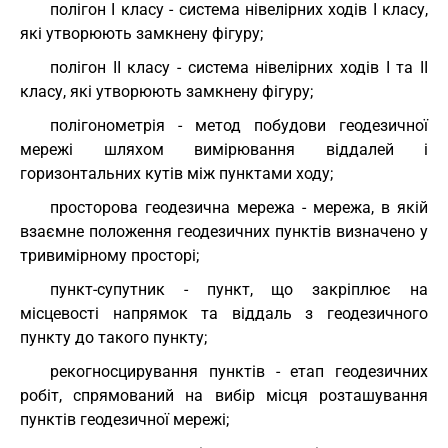
полігон I класу - система нівелірних ходів I класу,
які утворюють замкнену фігуру;
полігон II класу - система нівелірних ходів I та II
класу, які утворюють замкнену фігуру;
полігонометрія - метод побудови геодезичної
мережі шляхом вимірювання віддалей і
горизонтальних кутів між пунктами ходу;
просторова геодезична мережа - мережа, в якій
взаємне положення геодезичних пунктів визначено у
тривимірному просторі;
пункт-супутник - пункт, що закріплює на
місцевості напрямок та віддаль з геодезичного
пункту до такого пункту;
рекогносцирування пунктів - етап геодезичних
робіт, спрямований на вибір місця розташування
пунктів геодезичної мережі;