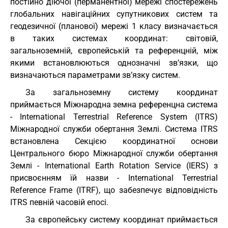
постійно діючої (перманентної) мережі спостережень
глобальних навігаційних супутникових систем та
геодезичної (планової) мережі 1 класу визначається
в таких системах координат: світовій,
загальноземній, європейській та референцній, між
якими встановлюються однозначні зв’язки, що
визначаються параметрами зв’язку систем.
За загальноземну систему координат
приймається Міжнародна земна референцна система
- International Terrestrial Reference System (ITRS)
Міжнародної служби обертання Землі. Система ITRS
встановлена Секцією координатної основи
Центрального бюро Міжнародної служби обертання
Землі - International Earth Rotation Service (IERS) з
присвоєнням їй назви - International Terrestrial
Reference Frame (ITRF), що забезпечує відповідність
ITRS певній часовій епосі.
За європейську систему координат приймається