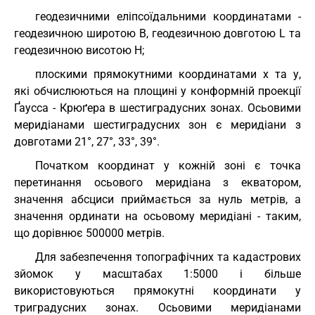
геодезичними еліпсоїдальними координатами -
геодезичною широтою В, геодезичною довготою L та
геодезичною висотою Н;
плоскими прямокутними координатами х та у,
які обчислюються на площині у конформній проекції
Ґаусса - Крюґера в шестиградусних зонах. Осьовими
меридіанами шестиградусних зон є меридіани з
довготами 21°, 27°, 33°, 39°.
Початком координат у кожній зоні є точка
перетинання осьового меридіана з екватором,
значення абсциси приймається за нуль метрів, а
значення ординати на осьовому меридіані - таким,
що дорівнює 500000 метрів.
Для забезпечення топографічних та кадастрових
зйомок у масштабах 1:5000 і більше
використовуються прямокутні координати у
триградусних зонах. Осьовими меридіанами