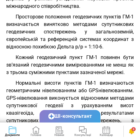
міжнародного співробітництва.
Просторове положення геодезичних пунктів ГМ-1
визначається винятково методами супутникових
геодезичних спостережень у загальноземній,
європейській та референцній системах координат з
відносною похибкою Дельта р/р = 1:10-6.
Кожний геодезичний пункт ГМ-1 повинен бути
зв’язаний геодезичними вимірюваннями не менш як
з трьома суміжними пунктами зазначеної мережі.
Нормальні висоти пунктів ГМ-1 визначаються
геометричним нівелюванням або GPSнівелюванням.
GPS-нівелювання виконується відносними методами
супутникової геодезії з урахуванням висот
квазігеоїда, визначених за результатами
ШІ-консультант
супутникових геодезичних спостережень, з
урахуванням результатів гравіметричних
0
вимірювань, які забезпечують середню квадратичну
Документи
Головна
Новини
Консультації
Календар
Сервіси