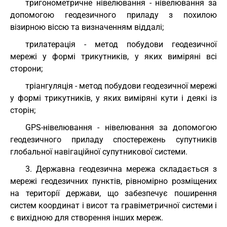
тригонометричне нівелювання - нівелювання за
допомогою геодезичного приладу з похилою
візирною віссю та визначенням віддалі;
трилатерація - метод побудови геодезичної
мережі у формі трикутників, у яких виміряні всі
сторони;
тріангуляція - метод побудови геодезичної мережі
у формі трикутників, у яких виміряні кути і деякі із
сторін;
GPS-нівелювання - нівелювання за допомогою
геодезичного приладу спостережень супутників
глобальної навігаційної супутникової системи.
3. Державна геодезична мережа складається з
мережі геодезичних пунктів, рівномірно розміщених
на території держави, що забезпечує поширення
систем координат і висот та гравіметричної системи і
є вихідною для створення інших мереж.