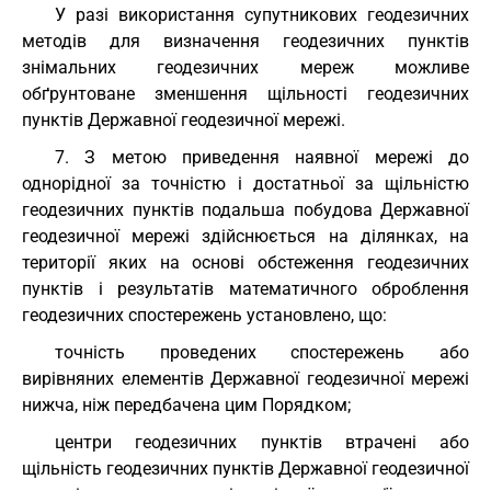
У разі використання супутникових геодезичних
методів для визначення геодезичних пунктів
знімальних геодезичних мереж можливе
обґрунтоване зменшення щільності геодезичних
пунктів Державної геодезичної мережі.
7. З метою приведення наявної мережі до
однорідної за точністю і достатньої за щільністю
геодезичних пунктів подальша побудова Державної
геодезичної мережі здійснюється на ділянках, на
території яких на основі обстеження геодезичних
пунктів і результатів математичного оброблення
геодезичних спостережень установлено, що:
точність проведених спостережень або
вирівняних елементів Державної геодезичної мережі
нижча, ніж передбачена цим Порядком;
центри геодезичних пунктів втрачені або
щільність геодезичних пунктів Державної геодезичної