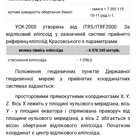
- омега = 7 292 115 ·
кутова швидкість обертання Землі
10-11 рад c-1.
УСК-2000 утворена від ITRS/ITRF2000. За
відліковий еліпсоїд у зазначеній системі прийнято
референц-еліпсоїд Красовського з параметрами:
велика піввісь еліпсоїда
- 6 378 245 метрів;
стиснення еліпсоїда
- 1:298,3.
Положення геодезичних пунктів Державної
геодезичної мережі у прийнятих координатних
системах задаються:
просторовими прямокутними координатами Х, У,
Z. Вісь Х лежить у площині нульового меридіана, вісь
У - у площині екватора і спрямована праворуч від
площини нульового меридіана, а вісь Z збігається з
віссю обертання відлікового еліпсоїда. Початком
координат є центр відлікового еліпсоїда;