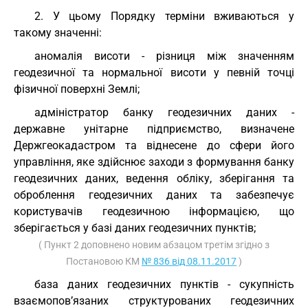
2. У цьому Порядку терміни вживаються у
такому значенні:
аномалія висоти - різниця між значенням
геодезичної та нормальної висоти у певній точці
фізичної поверхні Землі;
адміністратор банку геодезичних даних -
державне унітарне підприємство, визначене
Держгеокадастром та віднесене до сфери його
управління, яке здійснює заходи з формування банку
геодезичних даних, ведення обліку, зберігання та
оброблення геодезичних даних та забезпечує
користувачів геодезичною інформацією, що
зберігається у базі даних геодезичних пунктів;
( Пункт 2 доповнено новим абзацом третім згідно з
Постановою КМ
№ 836 від 08.11.2017
)
база даних геодезичних пунктів - сукупність
взаємопов’язаних структурованих геодезичних