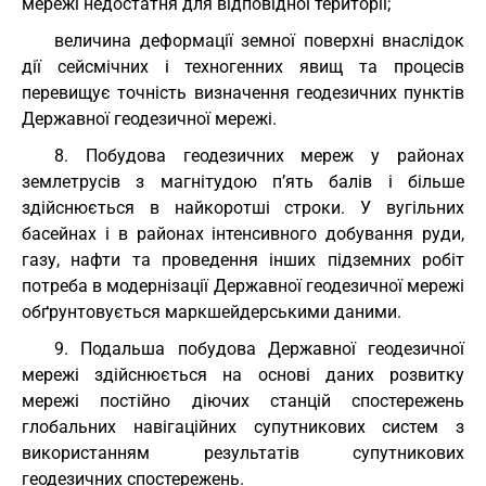
мережі недостатня для відповідної території;
величина деформації земної поверхні внаслідок
дії сейсмічних і техногенних явищ та процесів
перевищує точність визначення геодезичних пунктів
Державної геодезичної мережі.
8. Побудова геодезичних мереж у районах
землетрусів з магнітудою п’ять балів і більше
здійснюється в найкоротші строки. У вугільних
басейнах і в районах інтенсивного добування руди,
газу, нафти та проведення інших підземних робіт
потреба в модернізації Державної геодезичної мережі
обґрунтовується маркшейдерськими даними.
9. Подальша побудова Державної геодезичної
мережі здійснюється на основі даних розвитку
мережі постійно діючих станцій спостережень
глобальних навігаційних супутникових систем з
використанням результатів супутникових
геодезичних спостережень.