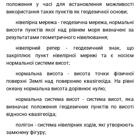
положення у часі для встановлення можливості
використання таких пунктів як геодезичної основи;
нівелірна мережа - геодезична мережа, нормальні
висоти пунктів якої над рівнем моря визначені за
результатами геометричного нівелювання;
нівелірний репер - геодезичний знак, що
закріплює пункт нівелірної мережі та є носієм
нормальної системи висот;
нормальна висота - висота точки фізичної
поверхні Землі над поверхнею квазігеоїда. На рівні
океану нормальна висота дорівнює нулю;
нормальна система висот - система висот, яка
визначає положення геодезичних пунктів по висоті
відносно квазігеоїда;
полігон - система нівелірних ходів, які утворюють
замкнену фігуру;