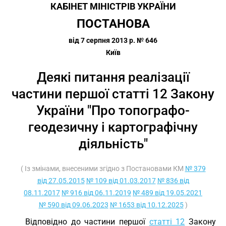
КАБІНЕТ МІНІСТРІВ УКРАЇНИ
ПОСТАНОВА
від 7 серпня 2013 р. № 646
Київ
Деякі питання реалізації
частини першої статті 12 Закону
України "Про топографо-
геодезичну і картографічну
діяльність"
( Із змінами, внесеними згідно з Постановами КМ
№ 379
від 27.05.2015
№ 109 від 01.03.2017
№ 836 від
08.11.2017
№ 916 від 06.11.2019
№ 489 від 19.05.2021
№ 590 від 09.06.2023
№ 1653 від 10.12.2025
)
Відповідно до частини першої
статті 12
Закону