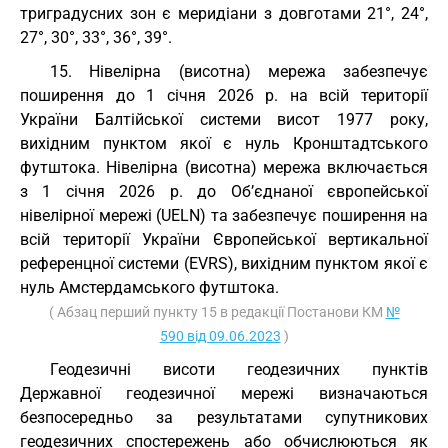
триградусних зон є меридіани з довготами 21°, 24°,
27°, 30°, 33°, 36°, 39°.
15. Нівелірна (висотна) мережа забезпечує
поширення до 1 січня 2026 р. на всій території
України Балтійської системи висот 1977 року,
вихідним пунктом якої є нуль Кронштадтського
футштока. Нівелірна (висотна) мережа включається
з 1 січня 2026 р. до Об’єднаної європейської
нівелірної мережі (UELN) та забезпечує поширення на
всій території України Європейської вертикальної
референцної системи (EVRS), вихідним пунктом якої є
нуль Амстердамського футштока.
( Абзац перший пункту 15 в редакції Постанови КМ
№
590 від 09.06.2023
)
Геодезичні висоти геодезичних пунктів
Державної геодезичної мережі визначаються
безпосередньо за результатами супутникових
геодезичних спостережень або обчислюються як