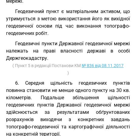
мережі.
Геодезичний пункт є матеріальним активом, що
утримується з метою використання його як вихідної
геодезичної основи під час виконання топографо-
геодезичних робіт.
Геодезичні пункти Державної геодезичної мережі
належать на праві власності державі в особі
Держгеокадастру.
( Пункт 5 в редакції Постанови КМ
№ 836 від 08.11.2017
)
6. Середня щільність геодезичних пунктів
повинна становити не менше одного пункту на 30 кв.
кілометрів. Подальше збільшення щільності
геодезичних пунктів Державної геодезичної мережі
здійснюється за результатами обґрунтованих
розрахунків виходячи з конкретних завдань
топографо-геодезичної та картографічної діяльності
на конкретній території.