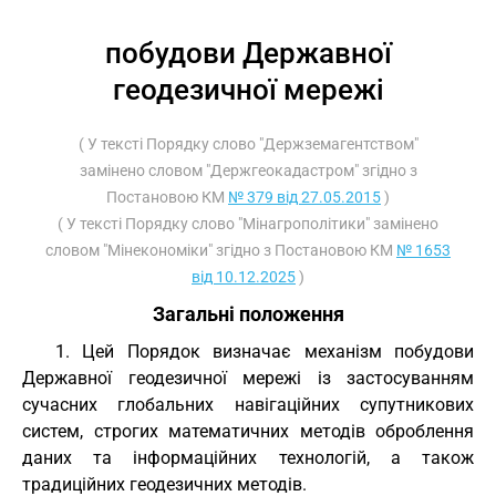
побудови Державної
геодезичної мережі
( У тексті Порядку слово "Держземагентством"
замінено словом "Держгеокадастром" згідно з
Постановою КМ
№ 379 від 27.05.2015
)
( У тексті Порядку слово "Мінагрополітики" замінено
словом "Мінекономіки" згідно з Постановою КМ
№ 1653
від 10.12.2025
)
Загальні положення
1. Цей Порядок визначає механізм побудови
Державної геодезичної мережі із застосуванням
сучасних глобальних навігаційних супутникових
систем, строгих математичних методів оброблення
даних та інформаційних технологій, а також
традиційних геодезичних методів.