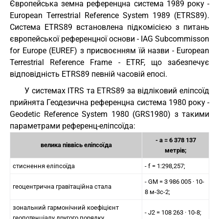
Європейська земна референцна система 1989 року -
European Terrestrial Reference System 1989 (ETRS89).
Система ETRS89 встановлена підкомісією з питань
європейської референцної основи - IAG Subcommisson
for Europe (EUREF) з присвоєнням їй назви - European
Terrestrial Reference Frame - ETRF, що забезпечує
відповідність ETRS89 певній часовій епосі.
У системах ITRS та ETRS89 за відліковий еліпсоїд
прийнята Геодезична референцна система 1980 року -
Geodetic Reference System 1980 (GRS1980) з такими
параметрами референц-еліпсоїда:
- а = 6 378 137
велика піввісь еліпсоїда
метрів;
стиснення еліпсоїда
- f = 1:298,257;
- GM = 3 986 005 · 10-
геоцентрична гравітаційна стала
8 м-3с-2;
зональний гармонічний коефіцієнт
- J2 = 108 263 · 10-8;
геопотенціалу другого порядку