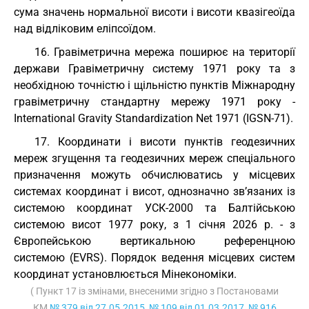
сума значень нормальної висоти і висоти квазігеоїда
над відліковим еліпсоїдом.
16. Гравіметрична мережа поширює на території
держави Гравіметричну систему 1971 року та з
необхідною точністю і щільністю пунктів Міжнародну
гравіметричну стандартну мережу 1971 року -
International Gravity Standardization Net 1971 (IGSN-71).
17. Координати і висоти пунктів геодезичних
мереж згущення та геодезичних мереж спеціального
призначення можуть обчислюватись у місцевих
системах координат і висот, однозначно зв’язаних із
системою координат УСК-2000 та Балтійською
системою висот 1977 року, з 1 січня 2026 р. - з
Європейською вертикальною референцною
системою (EVRS). Порядок ведення місцевих систем
координат установлюється Мінекономіки.
( Пункт 17 із змінами, внесеними згідно з Постановами
КМ
№ 379 від 27.05.2015
,
№ 109 від 01.03.2017
,
№ 916