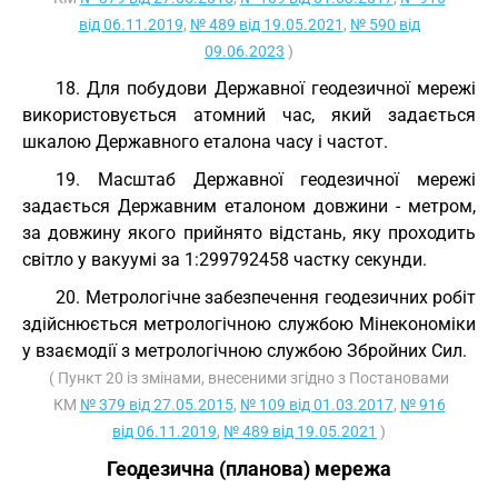
від 06.11.2019
,
№ 489 від 19.05.2021
,
№ 590 від
09.06.2023
)
18. Для побудови Державної геодезичної мережі
використовується атомний час, який задається
шкалою Державного еталона часу і частот.
19. Масштаб Державної геодезичної мережі
задається Державним еталоном довжини - метром,
за довжину якого прийнято відстань, яку проходить
світло у вакуумі за 1:299792458 частку секунди.
20. Метрологічне забезпечення геодезичних робіт
здійснюється метрологічною службою Мінекономіки
у взаємодії з метрологічною службою Збройних Сил.
( Пункт 20 із змінами, внесеними згідно з Постановами
КМ
№ 379 від 27.05.2015
,
№ 109 від 01.03.2017
,
№ 916
від 06.11.2019
,
№ 489 від 19.05.2021
)
Геодезична (планова) мережа