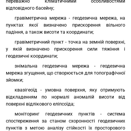
переважно кліматичними особливостями
відповідного басейну;
гравіметрична мережа - геодезична мережа, на
пунктах якої визначено прискорення вільного
падіння, а також висоти та координати;
гравіметричний пункт - точка на земній поверхні,
у якій визначено прискорення сили тяжіння і
геодезичні координати;
знімальна геодезична мережа - геодезична
мережа згущення, що створюється для топографічної
зйомки;
квазігеоїд - умовна поверхня, яку отримують
відкладенням по нормалі аномалій висоти від
поверхні відлікового еліпсоїда;
моніторинг геодезичних пунктів - система
спостереження за станом схоронності геодезичних
пунктів з метою аналізу стійкості їх просторового