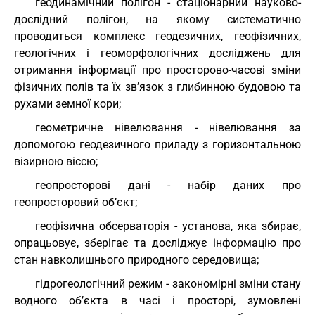
геодинамічний полігон - стаціонарний науково-
дослідний полігон, на якому систематично
проводиться комплекс геодезичних, геофізичних,
геологічних і геоморфологічних досліджень для
отримання інформації про просторово-часові зміни
фізичних полів та їх зв’язок з глибинною будовою та
рухами земної кори;
геометричне нівелювання - нівелювання за
допомогою геодезичного приладу з горизонтальною
візирною віссю;
геопросторові дані - набір даних про
геопросторовий об’єкт;
геофізична обсерваторія - установа, яка збирає,
опрацьовує, зберігає та досліджує інформацію про
стан навколишнього природного середовища;
гідрогеологічний режим - закономірні зміни стану
водного об’єкта в часі і просторі, зумовлені