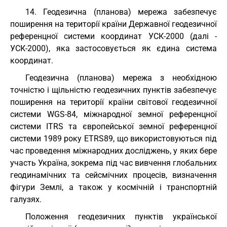
14. Геодезична (планова) мережа забезпечує
поширення на території країни Державної геодезичної
референцної системи координат УСК-2000 (далі -
УСК-2000), яка застосовується як єдина система
координат.
Геодезична (планова) мережа з необхідною
точністю і щільністю геодезичних пунктів забезпечує
поширення на території країни світової геодезичної
системи WGS-84, міжнародної земної референцної
системи ITRS та європейської земної референцної
системи 1989 року ETRS89, що використовуються під
час проведення міжнародних досліджень, у яких бере
участь Україна, зокрема під час вивчення глобальних
геодинамічних та сейсмічних процесів, визначення
фігури Землі, а також у космічній і транспортній
галузях.
Положення геодезичних пунктів української