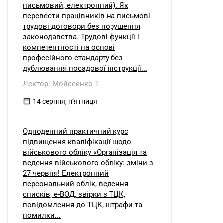
письмовий, електронний). Як
перевести працівників на письмові
трудові договори без порушення
законодавства. Трудові функції і
компетентності на основі
професійного стандарту без
дублювання посадової інструкції...
Лектор: Мойсеєнко Т.
14 серпня, пʼятниця
Одноденний практичний курс
підвищення кваліфікації щодо
військового обліку «Організація та
ведення військового обліку: зміни з
27 червня! Електронний
персональний облік, ведення
списків, е-ВОД, звірки з ТЦК,
повідомлення до ТЦК, штрафи та
помилки...