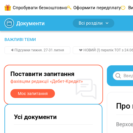
Спробувати безкоштовно
Оформити передплату
Ви
Документи
Всі розділи
ВАЖЛИВІ ТЕМИ
🔉Підсумки тижня. 27-31 липня
💔 НОВИЙ (!) перелік ТОТ з 24.06
Поставити запитання
фахівцям редакції «Дебет-Кредит»
Моє запитання
Про 
Усі документи
Верхов