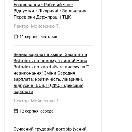
б) нерезидентом?
Бронювання • Робочий час •
Відпустки • Лікарняні • Звільнення.
Перевірки Держпраці і ТЦК
Лектор: Мойсеєнко Т.
11 серпня, вівторок
Великі зарплатні зміни! Зарплатна
Звітність по-новому з липня! Нова
Звітність по квоті 4% та внеску за її
невиконання! Зміни Середня
зарплата: критичність, лікарняні,
відпускні. ЄСВ, ПДФО, індексація
зарплати
Лектор: Мойсеєнко Т.
12 серпня, середа
Сучасний трудовий договір (усний,