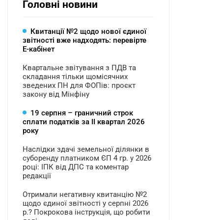
Головні новини
Квитанції №2 щодо нової єдиної
звітності вже надходять: перевірте
Е-кабінет
Квартальне звітування з ПДВ та
складання тільки щомісячних
зведених ПН для ФОПів: проєкт
закону від Мінфіну
19 серпня – граничний строк
сплати податків за ІI квартал 2026
року
Наслідки здачі земельної ділянки в
суборенду платником ЄП 4 гр. у 2026
році: ІПК від ДПС та коментар
редакції
Отримали негативну квитанцію №2
щодо єдиної звітності у серпні 2026
р.? Покрокова інструкція, що робити