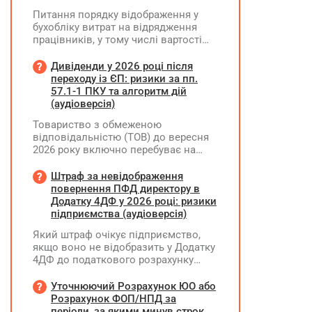
Питання порядку відображення у
бухобліку витрат на відрядження
працівників, у тому числі вартості
проживання в готелі, яке сплачено з
карткового рахунку працівника та
Дивіденди у 2026 році після
підтвердження таких операцій
переходу із ЄП: ризики за пп.
первинними документами, належать
57.1-1 ПКУ та алгоритм дій
до компетенції Мінфіну
(аудіоверсія)
Товариство з обмеженою
відповідальністю (ТОВ) до вересня
2026 року включно перебуває на
спрощеній системі оподаткування
(єдиний податок, 3 група, ставка 5%,
Штраф за невідображення
неплатник ПДВ). З 1 жовтня 2026
повернення ПФД директору в
року підприємство переходить на
Додатку 4ДФ у 2026 році: ризики
загальну систему оподаткування
підприємства (аудіоверсія)
(стає платником податку на
Який штраф очікує підприємство,
прибуток). За результатами
якщо воно не відобразить у Додатку
діяльності у періоді 2024–2025 років
4ДФ до податкового розрахунку
(під час перебування на спрощеній
повернення поворотної фінансової
системі) підприємство отримало
допомоги (ПФД) директору?
Уточнюючий Розрахунок ЮО або
чистий прибуток, сума
Розрахунок ФОП/НПД за
нерозподіленого прибутку в балансі
періоди, за якими минув строк