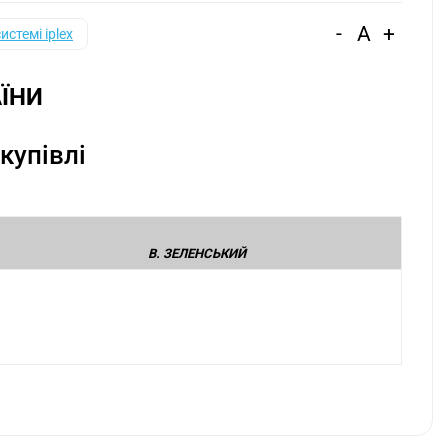
-
A
+
системі iplex
ЇНИ
купівлі
В. ЗЕЛЕНСЬКИЙ