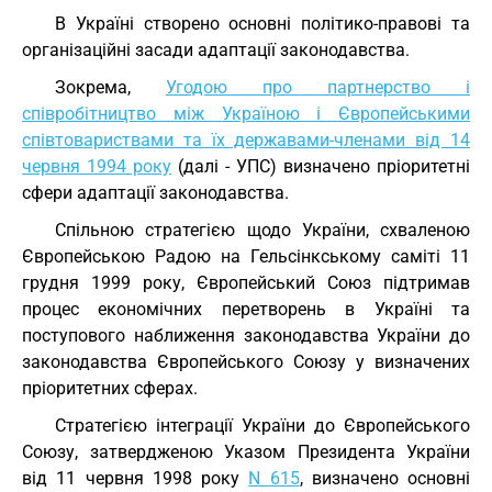
В Україні створено основні політико-правові та
організаційні засади адаптації законодавства.
Зокрема,
Угодою про партнерство і
співробітництво між Україною і Європейськими
співтовариствами та їх державами-членами від 14
червня 1994 року
(далі - УПС) визначено пріоритетні
сфери адаптації законодавства.
Спільною стратегією щодо України, схваленою
Європейською Радою на Гельсінкському саміті 11
грудня 1999 року, Європейський Союз підтримав
процес економічних перетворень в Україні та
поступового наближення законодавства України до
законодавства Європейського Союзу у визначених
пріоритетних сферах.
Стратегією інтеграції України до Європейського
Союзу, затвердженою Указом Президента України
від 11 червня 1998 року
N 615
, визначено основні