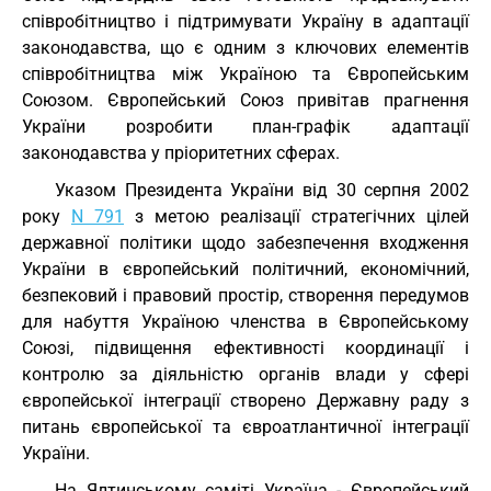
співробітництво і підтримувати Україну в адаптації
законодавства, що є одним з ключових елементів
співробітництва між Україною та Європейським
Союзом. Європейський Союз привітав прагнення
України розробити план-графік адаптації
законодавства у пріоритетних сферах.
Указом Президента України від 30 серпня 2002
року
N 791
з метою реалізації стратегічних цілей
державної політики щодо забезпечення входження
України в європейський політичний, економічний,
безпековий і правовий простір, створення передумов
для набуття Україною членства в Європейському
Союзі, підвищення ефективності координації і
контролю за діяльністю органів влади у сфері
європейської інтеграції створено Державну раду з
питань європейської та євроатлантичної інтеграції
України.
На Ялтинському саміті Україна - Європейський