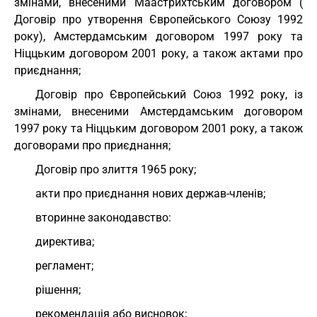
змінами, внесеними Маастрихтським договором (
Договір про утворення Європейського Союзу 1992
року
),
Амстердамським договором 1997 року та
Ніццьким договором 2001 року
, а також актами про
приєднання;
Договір про Європейський Союз 1992 року
, із
змінами, внесеними
Амстердамським договором
1997 року та Ніццьким договором 2001 року
, а також
договорами про приєднання;
Договір про злиття 1965 року;
акти про приєднання нових держав-членів;
вторинне законодавство:
директива;
регламент;
рішення;
рекомендація або висновок;