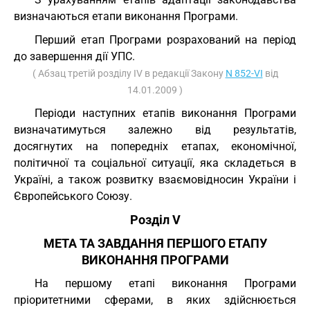
визначаються етапи виконання Програми.
Перший етап Програми розрахований на період
до завершення дії УПС.
( Абзац третій розділу IV в редакції Закону
N 852-VI
від
14.01.2009 )
Періоди наступних етапів виконання Програми
визначатимуться залежно від результатів,
досягнутих на попередніх етапах, економічної,
політичної та соціальної ситуації, яка складеться в
Україні, а також розвитку взаємовідносин України і
Європейського Союзу.
Розділ V
МЕТА ТА ЗАВДАННЯ ПЕРШОГО ЕТАПУ
ВИКОНАННЯ ПРОГРАМИ
На першому етапі виконання Програми
пріоритетними сферами, в яких здійснюється