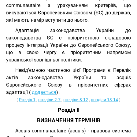
communautaire з урахуванням критеріїв, що
висуваються Європейським Союзом (ЄС) до держав,
які мають намір вступити до нього.
Адаптація законодавства України до
законодавства ЄС є пріоритетною складовою
процесу інтеграції України до Європейського Союзу,
що в свою чергу є пріоритетним напрямом
української зовнішньої політики.
Невід'ємною частиною цієї Програми є Перелік
актів законодавства України та acquis
Європейського Союзу в пріоритетних сферах
адаптації (
додається
) .
(
Розділ 1
,
розділи 2-7
,
розділи 8-12
,
розділи 13-14
)
Розділ II
ВИЗНАЧЕННЯ ТЕРМІНІВ
Acquis communautaire (acquis) - правова система