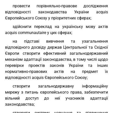
провести порівняльно-правове дослідження
відповідності законодавства України acquis
Європейського Союзу у пріоритетних сферах;
здійснити переклад на українську мову актів
acquis communautaire у цих сферах;
на підставі вивчення та узагальнення
відповідного досвіду держав Центральної та Східної
Європи створити ефективний загальнодержавний
механізм адаптації законодавства, в тому числі щодо
перевірки проектів законів України та інших
нормативно-правових актів на предмет їх
відповідності acquis Європейського Союзу;
створити загальнодержавну інформаційну
мережу з питань європейського права, забезпечити
вільний доступ до неї учасників адаптації
законодавства;
створити систему навчання та підвищення