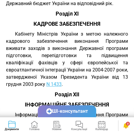
Державний бюджет України на відповідний рік.
Розділ XI
КАДРОВЕ ЗАБЕЗПЕЧЕННЯ
Кабінету Міністрів України з метою належного
кадрового забезпечення виконання Програми
вживати заходів з виконання Державної програми
підготовки, перепідготовки та підвищення
кваліфікації фахівців у сфері європейської та
євроатлантичної інтеграції України на 2004-2007 роки,
затвердженої Указом Президента України від 13
грудня 2003 року
N 1433
.
Розділ XII
ІНФОРМАЦІЙНЕ ЗАБЕЗПЕЧЕННЯ
ШІ-консультант
Інформаційне забезпечення виконання Програми
покладається на уповноважений центральний орган
0
виконавчої влади у сфері адаптації законодавства
Документи
Головна
Новини
Консультації
Календар
Сервіси