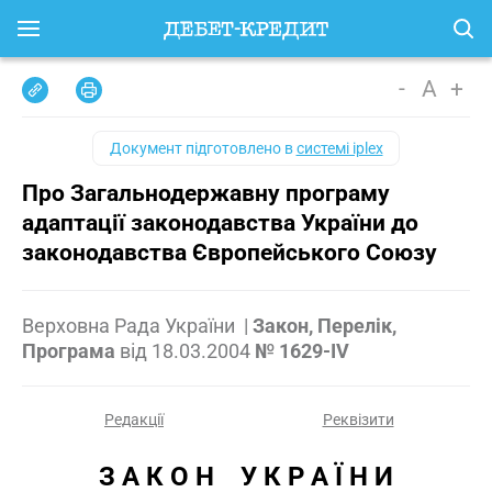
-
A
+
Документ підготовлено в
системі iplex
Про Загальнодержавну програму
адаптації законодавства України до
законодавства Європейського Союзу
Верховна Рада України
|
Закон, Перелік,
Програма
від
18.03.2004
№ 1629-IV
Редакції
Реквізити
З А К О Н    У К Р А Ї Н И