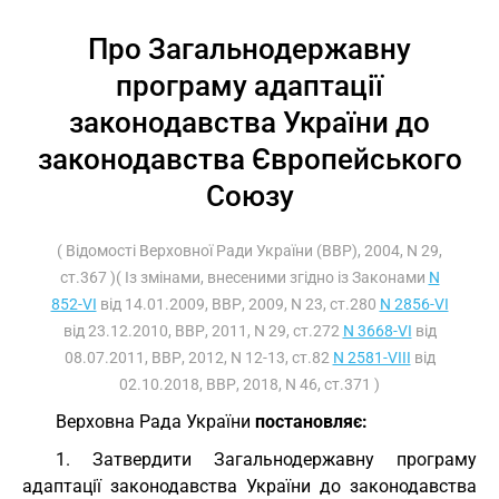
Про Загальнодержавну
програму адаптації
законодавства України до
законодавства Європейського
Союзу
( Відомості Верховної Ради України (ВВР), 2004, N 29,
ст.367 )( Із змінами, внесеними згідно із Законами
N
852-VI
від 14.01.2009, ВВР, 2009, N 23, ст.280
N 2856-VI
від 23.12.2010, ВВР, 2011, N 29, ст.272
N 3668-VI
від
08.07.2011, ВВР, 2012, N 12-13, ст.82
N 2581-VIII
від
02.10.2018, ВВР, 2018, N 46, ст.371 )
Верховна Рада України
постановляє:
1. Затвердити Загальнодержавну програму
адаптації законодавства України до законодавства