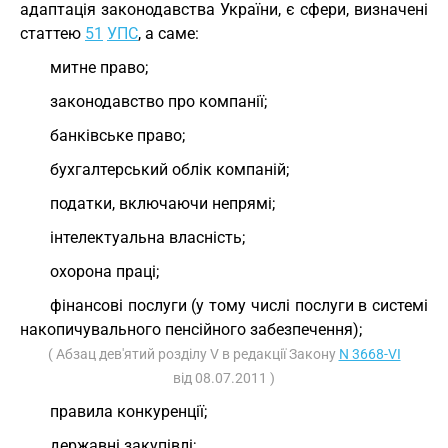
адаптація законодавства України, є сфери, визначені
статтею
51
УПС
, а саме:
митне право;
законодавство про компанії;
банківське право;
бухгалтерський облік компаній;
податки, включаючи непрямі;
інтелектуальна власність;
охорона праці;
фінансові послуги (у тому числі послуги в системі
накопичувального пенсійного забезпечення);
( Абзац дев'ятий розділу V в редакції Закону
N 3668-VI
від 08.07.2011 )
правила конкуренції;
державні закупівлі;