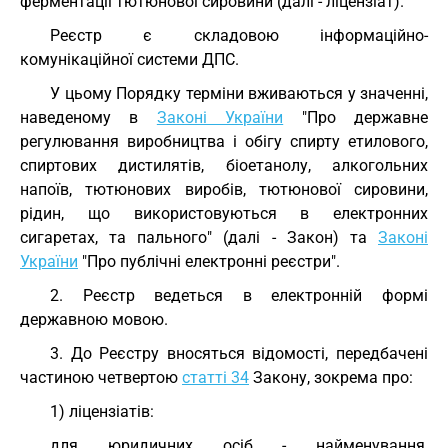
ферментації тютюнової сировини (далі - ліцензіат).
Реєстр є складовою інформаційно-
комунікаційної системи ДПС.
У цьому Порядку терміни вживаються у значенні,
наведеному в
Законі України
"Про державне
регулювання виробництва і обігу спирту етилового,
спиртових дистилятів, біоетанолу, алкогольних
напоїв, тютюнових виробів, тютюнової сировини,
рідин, що використовуються в електронних
сигаретах, та пального" (далі - Закон) та
Законі
України
"Про публічні електронні реєстри".
2. Реєстр ведеться в електронній формі
державною мовою.
3. До Реєстру вносяться відомості, передбачені
частиною четвертою
статті 34
Закону, зокрема про:
1) ліцензіатів:
для юридичних осіб - найменування,