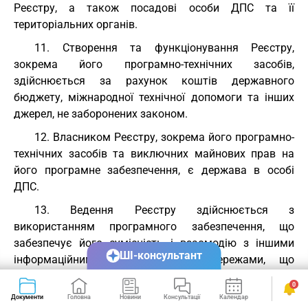
Реєстру, а також посадові особи ДПС та її
територіальних органів.
11. Створення та функціонування Реєстру,
зокрема його програмно-технічних засобів,
здійснюється за рахунок коштів державного
бюджету, міжнародної технічної допомоги та інших
джерел, не заборонених законом.
12. Власником Реєстру, зокрема його програмно-
технічних засобів та виключних майнових прав на
його програмне забезпечення, є держава в особі
ДПС.
13. Ведення Реєстру здійснюється з
використанням програмного забезпечення, що
забезпечує його сумісність і взаємодію з іншими
ШІ-консультант
інформаційними системами та мережами, що
становлять інформаційний ресурс держави.
0
Реєстр інтегрується в систему електронної
Документи
Головна
Новини
Консультації
Календар
Сервіси