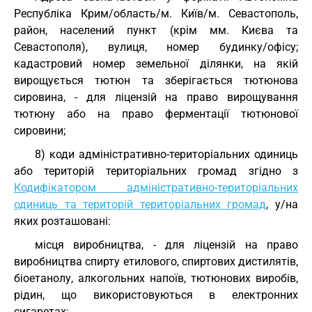
Республіка Крим/область/м. Київ/м. Севастополь,
район, населений пункт (крім мм. Києва та
Севастополя), вулиця, номер будинку/офісу;
кадастровий номер земельної ділянки, на якій
вирощується тютюн та зберігається тютюнова
сировина, - для ліцензій на право вирощування
тютюну або на право ферментації тютюнової
сировини;
8) коди адміністративно-територіальних одиниць
або територій територіальних громад згідно з
Кодифікатором адміністративно-територіальних
одиниць та територій територіальних громад
, у/на
яких розташовані:
місця виробництва, - для ліцензій на право
виробництва спирту етилового, спиртових дистилятів,
біоетанолу, алкогольних напоїв, тютюнових виробів,
рідин, що використовуються в електронних
сигаретах;