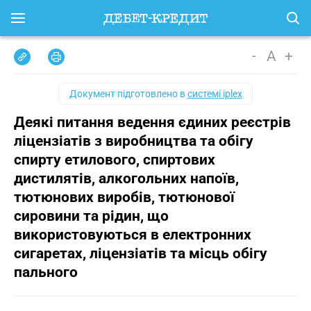
-
A
+
Документ підготовлено в
системі iplex
Деякі питання ведення єдиних реєстрів
ліцензіатів з виробництва та обігу
спирту етилового, спиртових
дистилятів, алкогольних напоїв,
тютюнових виробів, тютюнової
сировини та рідин, що
використовуються в електронних
сигаретах, ліцензіатів та місць обігу
пального