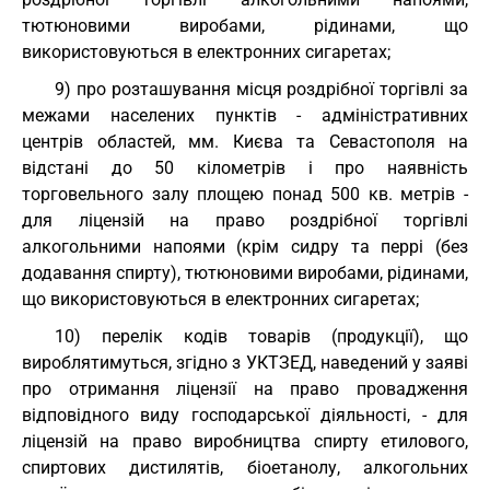
тютюновими виробами, рідинами, що
використовуються в електронних сигаретах;
9) про розташування місця роздрібної торгівлі за
межами населених пунктів - адміністративних
центрів областей, мм. Києва та Севастополя на
відстані до 50 кілометрів і про наявність
торговельного залу площею понад 500 кв. метрів -
для ліцензій на право роздрібної торгівлі
алкогольними напоями (крім сидру та перрі (без
додавання спирту), тютюновими виробами, рідинами,
що використовуються в електронних сигаретах;
10) перелік кодів товарів (продукції), що
вироблятимуться, згідно з
УКТЗЕД
, наведений у заяві
про отримання ліцензії на право провадження
відповідного виду господарської діяльності, - для
ліцензій на право виробництва спирту етилового,
спиртових дистилятів, біоетанолу, алкогольних