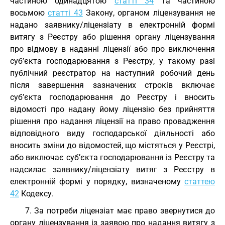
частиною одинадцятою
статті 34
та частиною
восьмою
статті 43
Закону, органом ліцензування не
надано заявнику/ліцензіату в електронній формі
витягу з Реєстру або рішення органу ліцензування
про відмову в наданні ліцензії або про виключення
суб’єкта господарювання з Реєстру, у такому разі
публічний реєстратор на наступний робочий день
після завершення зазначених строків включає
суб’єкта господарювання до Реєстру і вносить
відомості про надану йому ліцензію без прийняття
рішення про надання ліцензії на право провадження
відповідного виду господарської діяльності або
вносить зміни до відомостей, що містяться у Реєстрі,
або виключає суб’єкта господарювання із Реєстру та
надсилає заявнику/ліцензіату витяг з Реєстру в
електронній формі у порядку, визначеному
статтею
42
Кодексу.
7. За потреби ліцензіат має право звернутися до
органу ліцензування із заявою про надання витягу з